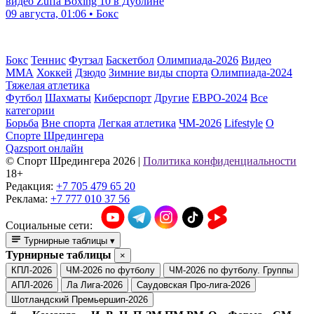
видео Zuffa Boxing 10 в Дублине
09 августа, 01:06 • Бокс
Бокс
Теннис
Футзал
Баскетбол
Олимпиада-2026
Видео
ММА
Хоккей
Дзюдо
Зимние виды спорта
Олимпиада-2024
Тяжелая атлетика
Футбол
Шахматы
Киберспорт
Другие
ЕВРО-2024
Все
категории
Борьба
Вне спорта
Легкая атлетика
ЧМ-2026
Lifestyle
О
Спорте Шредингера
Qazsport онлайн
© Cпорт Шредингера 2026
|
Политика конфиденциальности
18+
Редакция:
+7 705 479 65 20
Реклама:
+7 777 010 37 56
Социальные сети:
Турнирные таблицы
▾
Турнирные таблицы
×
КПЛ-2026
ЧМ-2026 по футболу
ЧМ-2026 по футболу. Группы
АПЛ-2026
Ла Лига-2026
Саудовская Про-лига-2026
Шотландский Премьершип-2026