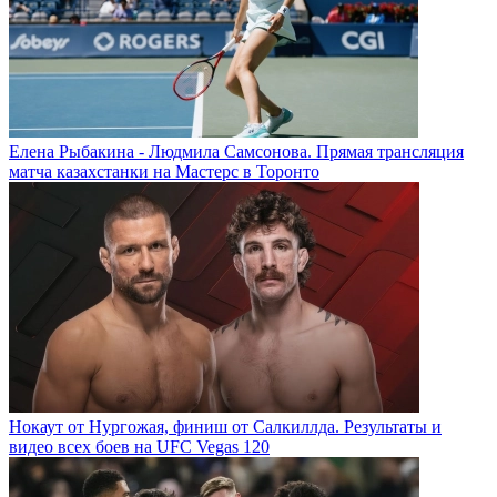
Елена Рыбакина - Людмила Самсонова. Прямая трансляция
матча казахстанки на Мастерс в Торонто
Нокаут от Нургожая, финиш от Салкиллда. Результаты и
видео всех боев на UFC Vegas 120