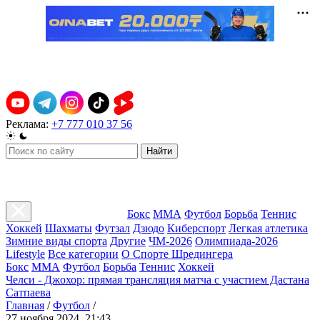
Реклама:
+7 777 010 37 56
Найти
Бокс
ММА
Футбол
Борьба
Теннис
Хоккей
Шахматы
Футзал
Дзюдо
Киберспорт
Легкая атлетика
Зимние виды спорта
Другие
ЧМ-2026
Олимпиада-2026
Lifestyle
Все категории
О Спорте Шредингера
Бокс
ММА
Футбол
Борьба
Теннис
Хоккей
Челси - Джохор: прямая трансляция матча с участием Дастана
Сатпаева
Главная
/
Футбол
/
27 ноября 2024, 21:43