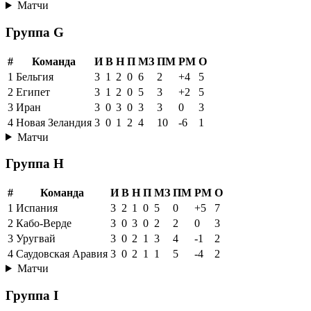
Матчи
Группа G
#
Команда
И
В
Н
П
МЗ
ПМ
РМ
О
1
Бельгия
3
1
2
0
6
2
+4
5
2
Египет
3
1
2
0
5
3
+2
5
3
Иран
3
0
3
0
3
3
0
3
4
Новая Зеландия
3
0
1
2
4
10
-6
1
Матчи
Группа H
#
Команда
И
В
Н
П
МЗ
ПМ
РМ
О
1
Испания
3
2
1
0
5
0
+5
7
2
Кабо-Верде
3
0
3
0
2
2
0
3
3
Уругвай
3
0
2
1
3
4
-1
2
4
Саудовская Аравия
3
0
2
1
1
5
-4
2
Матчи
Группа I