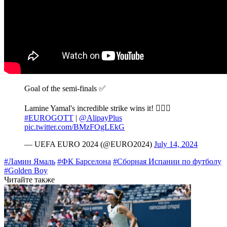
Goal of the semi-finals ✅
Lamine Yamal's incredible strike wins it! 😮‍💨👏
#EUROGOTT
|
@AlipayPlus
pic.twitter.com/BMzFOgLEkG
— UEFA EURO 2024 (@EURO2024)
July 14, 2024
#Ламин Ямаль
#ФК Барселона
#Сборная Испании по футболу
#Golden Boy
Читайте также