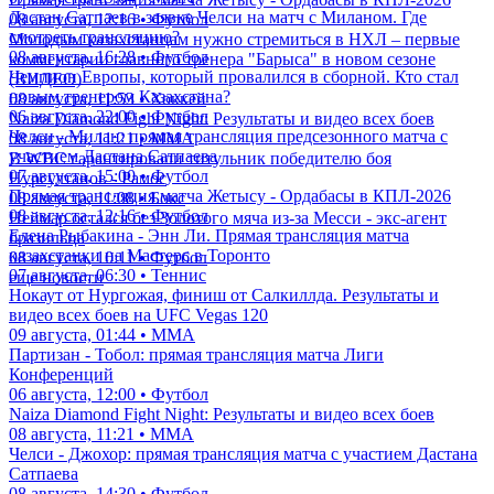
Дастан Сатпаев в заявке Челси на матч с Миланом. Где
08 августа, 12:16 • Футбол
смотреть трансляцию?
Молодым казахстанцам нужно стремиться в НХЛ – первые
08 августа, 16:28 • Футбол
комментарии главного тренера "Барыса" в новом сезоне
Чемпион Европы, который провалился в сборной. Кто стал
(ВИДЕО)
новым тренером Казахстана?
08 августа, 11:53 • Хоккей
06 августа, 22:00 • Футбол
Naiza Diamond Fight Night: Результаты и видео всех боев
Челси - Милан: прямая трансляция предсезонного матча с
08 августа, 11:21 • ММА
участием Дастана Сатпаева
В WBC гарантировали титульник победителю боя
07 августа, 15:00 • Футбол
Нурсултанов - Рамос
Прямая трансляция матча Жетысу - Ордабасы в КПЛ-2026
08 августа, 11:08 • Бокс
08 августа, 12:16 • Футбол
Неймар остался без Золотого мяча из-за Месси - экс-агент
Елена Рыбакина - Энн Ли. Прямая трансляция матча
бразильца
казахстанки на Мастерс в Торонто
08 августа, 10:11 • Футбол
07 августа, 06:30 • Теннис
еще новости
Нокаут от Нургожая, финиш от Салкиллда. Результаты и
видео всех боев на UFC Vegas 120
09 августа, 01:44 • ММА
Партизан - Тобол: прямая трансляция матча Лиги
Конференций
06 августа, 12:00 • Футбол
Naiza Diamond Fight Night: Результаты и видео всех боев
08 августа, 11:21 • ММА
Челси - Джохор: прямая трансляция матча с участием Дастана
Сатпаева
08 августа, 14:30 • Футбол