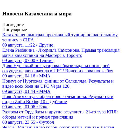
Новости Казахстана и мира
Последние
Популярные
Казахстанец выиграл престижный турнир по настольному
теннису в США
09 августа, 11:22 • Другие
Елена Рыбакина - Людмила Самсонова. Прямая трансляция
матча казахстанки на Мастерс в Торонто
09 августа, 07:00 • Теннис
Дияр Нургожай нокаутировал бразильца на последней
секунде первого раунда в UFC! Видео и слова после боя
09 августа, 04:16 • ММА
Нокаут от Нургожая, финиш от Салкиллда. Результаты и
видео всех боев на UFC Vegas 120
09 августа, 01:44 • ММА
Пояс Алимханулы обрел нового чемпиона: Результаты и
видео Zuffa Boxing 10 в Дублине
09 августа, 01:06 • Бокс
Разгром от Ордабасы и другие результаты 21-го тура КПЛ:
обзоры матчей и прямая трансляция
08 августа, 23:55 • Футбол
Челси - Милан: видео голов, обзор матча, как там Дастан