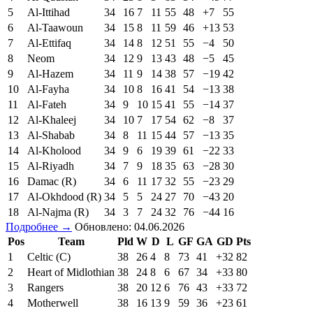
5
Al-Ittihad
34
16
7
11
55
48
+7
55
6
Al-Taawoun
34
15
8
11
59
46
+13
53
7
Al-Ettifaq
34
14
8
12
51
55
−4
50
8
Neom
34
12
9
13
43
48
−5
45
9
Al-Hazem
34
11
9
14
38
57
−19
42
10
Al-Fayha
34
10
8
16
41
54
−13
38
11
Al-Fateh
34
9
10
15
41
55
−14
37
12
Al-Khaleej
34
10
7
17
54
62
−8
37
13
Al-Shabab
34
8
11
15
44
57
−13
35
14
Al-Kholood
34
9
6
19
39
61
−22
33
15
Al-Riyadh
34
7
9
18
35
63
−28
30
16
Damac (R)
34
6
11
17
32
55
−23
29
17
Al-Okhdood (R)
34
5
5
24
27
70
−43
20
18
Al-Najma (R)
34
3
7
24
32
76
−44
16
Подробнее →
Обновлено: 04.06.2026
Pos
Team
Pld
W
D
L
GF
GA
GD
Pts
1
Celtic (C)
38
26
4
8
73
41
+32
82
2
Heart of Midlothian
38
24
8
6
67
34
+33
80
3
Rangers
38
20
12
6
76
43
+33
72
4
Motherwell
38
16
13
9
59
36
+23
61