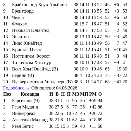
8
Брайтон энд Хоув Альбион
38
14
11
13
52
46
+6
53
9
Брентфорд
38
14
11
13
55
52
+3
53
10
Челси
38
14
10
14
58
52
+6
52
11
Фулхэм
38
15
7
16
47
51
−4
52
12
Ньюкасл Юнайтед
38
14
7
17
53
55
−2
49
13
Эвертон
38
13
10
15
47
50
−3
49
14
Лидс Юнайтед
38
11
14
13
49
56
−7
47
15
Кристал Пэлас
38
11
12
15
41
51
−10
45
16
Ноттингем Форест
38
11
11
16
48
51
−3
44
17
Тоттенхэм Хотспур
38
10
11
17
48
57
−9
41
18
Вест Хэм Юнайтед (В)
38
10
9
19
46
65
−19
39
19
Бернли (В)
38
4
10
24
38
75
−37
22
20
Вулверхэмптон Уондерерс (В)
38
3
11
24
27
68
−41
20
Подробнее →
Обновлено: 04.06.2026
Поз
Команда
И
В
Н
П
МЗ
МП
РМ
О
1
Барселона (Ч)
38
31
1
6
95
36
+59
94
2
Реал Мадрид
38
27
5
6
77
35
+42
86
3
Вильярреал
38
22
6
10
72
46
+26
72
4
Атлетико Мадрид
38
21
6
11
62
44
+18
69
5
Реал Бетис
38
15
15
8
59
48
+11
60