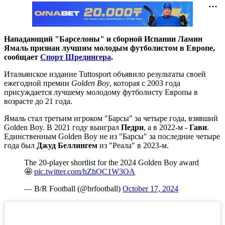
Нападающий "Барселоны" и сборной Испании Ламин
Ямаль признан лучшим молодым футболистом в Европе,
сообщает
Спорт Шредингера
.
Итальянское издание Tuttosport объявило результаты своей
ежегодной премии
Golden Boy
, которая с 2003 года
присуждается лучшему молодому футболисту Европы в
возрасте до 21 года.
Ямаль стал третьим игроком "Барсы" за четыре года, взявший
Golden Boy. В 2021 году выиграл
Педри
, а в 2022-м -
Гави
.
Единственным Golden Boy не из "Барсы" за последние четыре
года был
Джуд Беллингем
из "Реала" в 2023-м.
The 20-player shortlist for the 2024 Golden Boy award
🤩
pic.twitter.com/hZhOC1W3OA
— B/R Football (@brfootball)
October 17, 2024