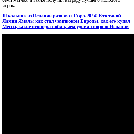
семи матчах, а также получил награду лучшего молодого
игрока.
Школьник из Испании разорвал Евро-2024! Кто такой
Ламин Ямаль: как стал чемпионом Европы, как его купал
Месси, какие рекорды побил, чем удивил короля Испании