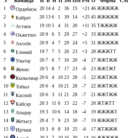
#
Команда
И
В
Н
П
ЗМ
ПМ
РМ
О
Форма
СМ
1
20
14
4
2
36
15
+21
46
ЖЖЖЖЖ
Ордабасы
2
20
13
6
1
39
14
+25
45
ЖЖЖЖЖ
Кайрат
3
19
10
5
4
31
20
+11
35
ТЖЖЖЖ
Астана
4
20
9
6
5
29
27
+2
33
ЖЖЖЖЖ
Окжетпес
5
20
9
4
7
29
24
+5
31
ЖЖЖЖЖ
Актобе
6
19
7
7
5
26
23
+3
28
ЖЖЖТТ
Елимай
7
20
7
6
7
16
20
-4
27
ЖЖТЖЖ
Улытау
8
20
5
8
7
17
23
-6
23
ЖЖТЖТ
Женис
9
20
6
4
10
23
28
-5
22
ЖЖТЖЖ
Кызылжар
10
20
6
4
10
21
28
-7
22
ЖЖТЖЖ
Тобыл
11
20
6
3
11
21
28
-7
21
ЖЖТЖЖ
Каспий
12
20
3
11
6
15
22
-7
20
ЖТЖТТ
Кайсар
13
19
3
10
6
14
18
-4
19
ЖЖЖЖТ
Атырау
14
20
4
7
9
23
30
-7
19
ЖЖЖЖТ
Жетысу
15
19
3
8
8
19
25
-6
17
ЖТЖЖЖ
Иртыш
16
20
3
7
10
16
30
-14
16
ЖЖЖЖЖ