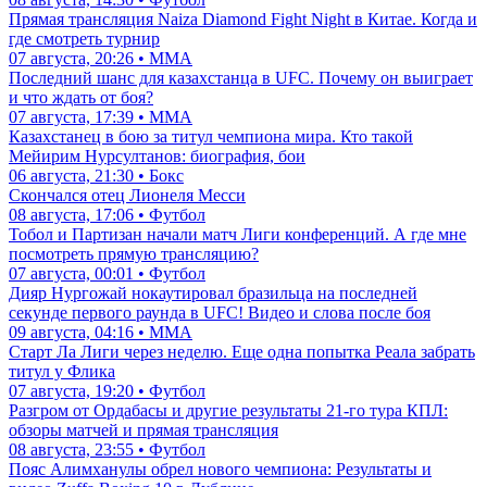
Прямая трансляция Naiza Diamond Fight Night в Китае. Когда и
где смотреть турнир
07 августа, 20:26 • ММА
Последний шанс для казахстанца в UFC. Почему он выиграет
и что ждать от боя?
07 августа, 17:39 • ММА
Казахстанец в бою за титул чемпиона мира. Кто такой
Мейирим Нурсултанов: биография, бои
06 августа, 21:30 • Бокс
Скончался отец Лионеля Месси
08 августа, 17:06 • Футбол
Тобол и Партизан начали матч Лиги конференций. А где мне
посмотреть прямую трансляцию?
07 августа, 00:01 • Футбол
Дияр Нургожай нокаутировал бразильца на последней
секунде первого раунда в UFC! Видео и слова после боя
09 августа, 04:16 • ММА
Старт Ла Лиги через неделю. Еще одна попытка Реала забрать
титул у Флика
07 августа, 19:20 • Футбол
Разгром от Ордабасы и другие результаты 21-го тура КПЛ:
обзоры матчей и прямая трансляция
08 августа, 23:55 • Футбол
Пояс Алимханулы обрел нового чемпиона: Результаты и