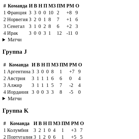
#
Команда
И
В
Н
П
МЗ
ПМ
РМ
О
1
Франция
3
3
0
0
10
2
+8
9
2
Норвегия
3
2
0
1
8
7
+1
6
3
Сенегал
3
1
0
2
8
6
+2
3
4
Ирак
3
0
0
3
1
12
-11
0
Матчи
Группа J
#
Команда
И
В
Н
П
МЗ
ПМ
РМ
О
1
Аргентина
3
3
0
0
8
1
+7
9
2
Австрия
3
1
1
1
6
6
0
4
3
Алжир
3
1
1
1
5
7
-2
4
4
Иордания
3
0
0
3
3
8
-5
0
Матчи
Группа K
#
Команда
И
В
Н
П
МЗ
ПМ
РМ
О
1
Колумбия
3
2
1
0
4
1
+3
7
2
Португалия
3
1
2
0
6
1
+5
5