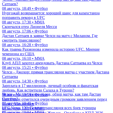
Сатпаев?
08 августа, 18:49 • Футбол
Нургожай возвращается: хороший шанс для казахстанца
поправить рекорд в UFC
08 августа, 17:30 • ММА
Скончался отец Лионеля Месси
08 августа, 17:06 • Футбол
Дастан Сатпаев в заявке Челси на матч с Миланом. Где
смотреть трансляцию?
08 августа, 16:28 • Футбол
Как травма Рахмонова изменила историю UFC. Мнение
чемпиона из США
08 августа, 16:10 • ММА
Клуб АПЛ захотел арендовать Дастана Сатпаева из Челси
08 августа, 15:21 • Футбол
Челси - Джохор: прямая трансляция матча с участием Дастана
Сатпаева
08 августа, 14:30 • Футбол
Зарплата в 17 миллионов, личный особняк и фанатская
любовь. Как встретили Салаха в Турции?
Челси - Милан: видео голов, обзор матча, как там Дастан
08 августа, 13:59 • Футбол
Сатпаев?
Иан Гэрри отметился очередным громким заявлением перед
08 августа, 18:49 • Футбол
боем с Махачевым
UFC Vegas 120: Прямая трансляция всех боев турнира
08 августа, 13:09 • ММА
07 августа, 19:04 • ММА
Прямая трансляция матча Жетысу - Ордабасы в КПЛ-2026