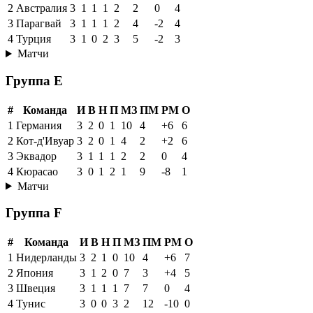
2
Австралия
3
1
1
1
2
2
0
4
3
Парагвай
3
1
1
1
2
4
-2
4
4
Турция
3
1
0
2
3
5
-2
3
Матчи
Группа E
#
Команда
И
В
Н
П
МЗ
ПМ
РМ
О
1
Германия
3
2
0
1
10
4
+6
6
2
Кот-д'Ивуар
3
2
0
1
4
2
+2
6
3
Эквадор
3
1
1
1
2
2
0
4
4
Кюрасао
3
0
1
2
1
9
-8
1
Матчи
Группа F
#
Команда
И
В
Н
П
МЗ
ПМ
РМ
О
1
Нидерланды
3
2
1
0
10
4
+6
7
2
Япония
3
1
2
0
7
3
+4
5
3
Швеция
3
1
1
1
7
7
0
4
4
Тунис
3
0
0
3
2
12
-10
0