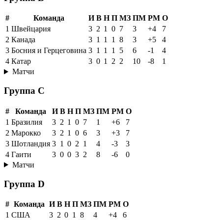
#
Команда
И
В
Н
П
МЗ
ПМ
РМ
О
1
Швейцария
3
2
1
0
7
3
+4
7
2
Канада
3
1
1
1
8
3
+5
4
3
Босния и Герцеговина
3
1
1
1
5
6
-1
4
4
Катар
3
0
1
2
2
10
-8
1
Матчи
Группа C
#
Команда
И
В
Н
П
МЗ
ПМ
РМ
О
1
Бразилия
3
2
1
0
7
1
+6
7
2
Марокко
3
2
1
0
6
3
+3
7
3
Шотландия
3
1
0
2
1
4
-3
3
4
Гаити
3
0
0
3
2
8
-6
0
Матчи
Группа D
#
Команда
И
В
Н
П
МЗ
ПМ
РМ
О
1
США
3
2
0
1
8
4
+4
6