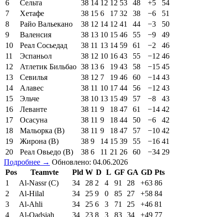
6
Сельта
38
14
12
12
53
48
+5
54
7
Хетафе
38
15
6
17
32
38
−6
51
8
Райо Вальекано
38
12
14
12
41
44
−3
50
9
Валенсия
38
13
10
15
46
55
−9
49
10
Реал Сосьедад
38
11
13
14
59
61
−2
46
11
Эспаньол
38
12
10
16
43
55
−12
46
12
Атлетик Бильбао
38
13
6
19
43
58
−15
45
13
Севилья
38
12
7
19
46
60
−14
43
14
Алавес
38
11
10
17
44
56
−12
43
15
Эльче
38
10
13
15
49
57
−8
43
16
Леванте
38
11
9
18
47
61
−14
42
17
Осасуна
38
11
9
18
44
50
−6
42
18
Мальорка (В)
38
11
9
18
47
57
−10
42
19
Жирона (В)
38
9
14
15
39
55
−16
41
20
Реал Овьедо (В)
38
6
11
21
26
60
−34
29
Подробнее →
Обновлено: 04.06.2026
Pos
Teamvte
Pld
W
D
L
GF
GA
GD
Pts
1
Al-Nassr (C)
34
28
2
4
91
28
+63
86
2
Al-Hilal
34
25
9
0
85
27
+58
84
3
Al-Ahli
34
25
6
3
71
25
+46
81
4
Al-Qadsiah
34
23
8
3
83
34
+49
77