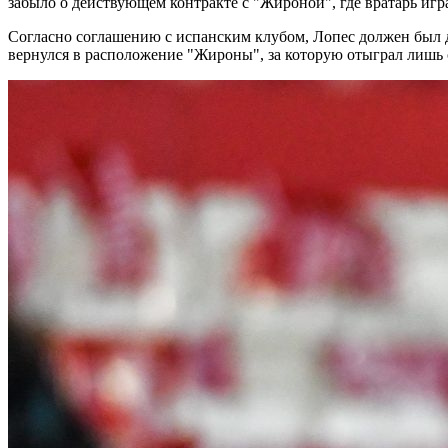
забыло о действующем контракте с "Жироной", где вратарь игр
Согласно соглашению с испанским клубом, Лопес должен был дои
вернулся в расположение "Жироны", за которую отыграл лишь