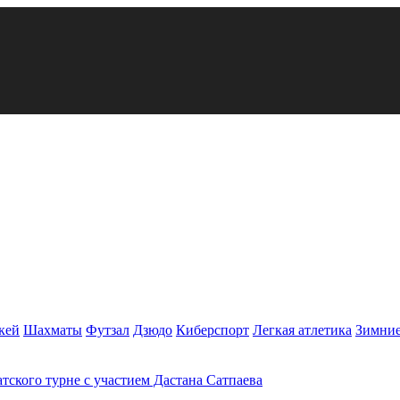
кей
Шахматы
Футзал
Дзюдо
Киберспорт
Легкая атлетика
Зимние
атского турне с участием Дастана Сатпаева