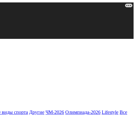
 виды спорта
Другие
ЧМ-2026
Олимпиада-2026
Lifestyle
Все