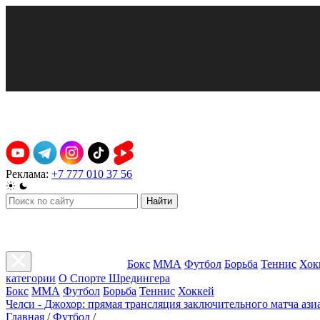
Реклама:
+7 777 010 37 56
Найти
Бокс
ММА
Футбол
Борьба
Теннис
Хок
категории
О Спорте Шредингера
Бокс
ММА
Футбол
Борьба
Теннис
Хоккей
Челси - Джохор: прямая трансляция заключительного матча ази
Главная
/
Футбол
/