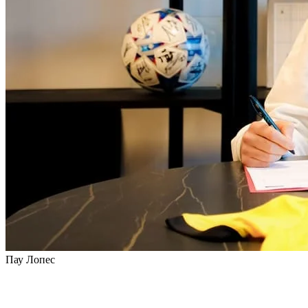
Пау Лопес