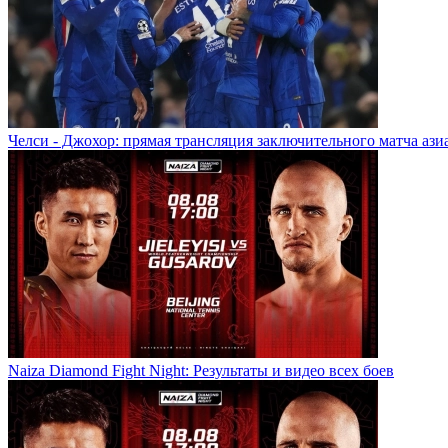
Челси - Джохор: прямая трансляция заключительного матча ази
Naiza Diamond Fight Night: Результаты и видео всех боев