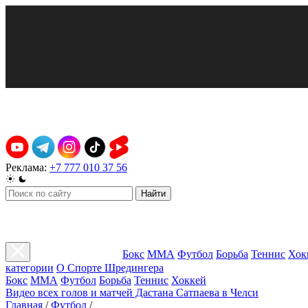
Реклама:
+7 777 010 37 56
Найти
Бокс
ММА
Футбол
Борьба
Теннис
Хок
категории
О Спорте Шредингера
Бокс
ММА
Футбол
Борьба
Теннис
Хоккей
Видео всех голов и матчей Дастана Сатпаева в Челси
Главная
/
Футбол
/