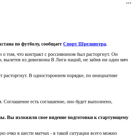
хстана по футболу, сообщает
Спорт Шредингера
.
 о том, что контракт с россиянином был расторгнут. Он
, вылетев из дивизиона B Лиги наций, не забив ни один мяч
ет расторгнут. В одностороннем порядке, по инициативе
м. Соглашение есть соглашение, оно будет выполнено,
ны. Вы изложили свое видение подготовки к стартующему
дно очко в шести матчах - в такой ситуации всего можно