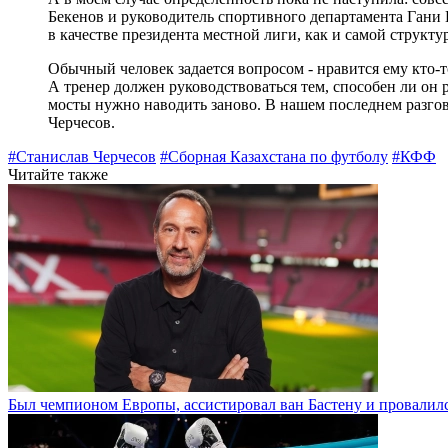
Бекенов и руководитель спортивного департамента Гани
в качестве президента местной лиги, как и самой структ
Обычный человек задается вопросом - нравится ему кто-то
А тренер должен руководствоваться тем, способен ли он р
мосты нужно наводить заново. В нашем последнем разговор
Черчесов.
#Станислав Черчесов
#Сборная Казахстана по футболу
#КФФ
Читайте также
Был чемпионом Европы, ассистировал ван Бастену и провалилс