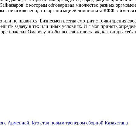
 Кайназаров, с которым обговаривал множество разных оргмоме
уры - не исключено, что организацией чемпионата КФФ займется 
 или не нравится. Бизнесмен всегда смотрит с точки зрения свое
ешить задачу в тех или иных условиях. И я мог принять определе
е пожелал Омарову, чтобы все сложилось так, как он для себя пл
я с Арменией. Кто стал новым тренером сборной Казахстана