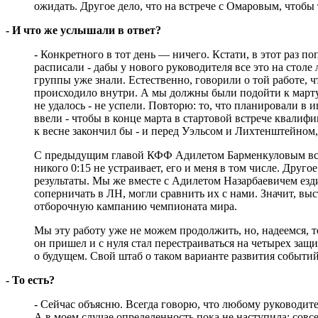
ожидать. Другое дело, что на встрече с Омаровым, чтобы
- И что же услышали в ответ?
- Конкретного в тот день — ничего. Кстати, в этот раз 
расписали - дабы у нового руководителя все это на столе л
группы уже знали. Естественно, говорили о той работе, ч
происходило внутри. А мы должны были подойти к марту
не удалось - не успели. Повторю: то, что планировали в
ввели - чтобы в конце марта в стартовой встрече квалиф
к весне закончил бы - и перед Уэльсом и Лихтенштейном,
С предыдущим главой КФФ Адилетом Барменкуловым все э
никого 0:15 не устраивает, его и меня в том числе. Друг
результаты. Мы же вместе с Адилетом Назарбаевичем ез
соперничать в ЛН, могли сравнить их с нами. Значит, вы
отборочную кампанию чемпионата мира.
Мы эту работу уже не можем продолжить, но, надеемся, 
он пришел и с нуля стал перестраиваться на четырех защи
о будущем. Свой штаб о таком варианте развития событи
- То есть?
- Сейчас объясню. Всегда говорю, что любому руководите
А в моем случае определенность пока не наступила: сов