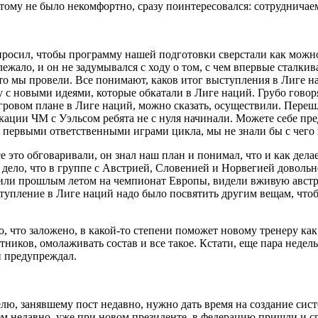
 тому не было некомфортно, сразу поинтересовался: сотрудничае
попросил, чтобы программу нашей подготовки сверстали как можн
ежало, и он не задумывался с ходу о том, с чем впервые сталкивал
то мы провели. Все понимают, каков итог выступления в Лиге на
 с новыми идеями, которые обкатали в Лиге наций. Грубо говор
 игровом плане в Лиге наций, можно сказать, осуществили. Пер
икации ЧМ с Уэльсом ребята не с нуля начинали. Можете себе пре
 первыми ответственными играми цикла, мы не знали бы с чего 
то обговаривали, он знал наш план и понимал, что и как делае
ое дело, что в группе с Австрией, Словенией и Норвегией доволь
дили прошлым летом на чемпионат Европы, видели вживую австр
ступление в Лиге наций надо было посвятить другим вещам, чтоб
то, что заложено, в какой-то степени поможет новому тренеру 
тников, омолаживать состав и все такое. Кстати, еще пара неде
й предупреждал.
лю, занявшему пост недавно, нужно дать время на создание систе
сем недавно, уже при новом президенте, в федерацию пришли и