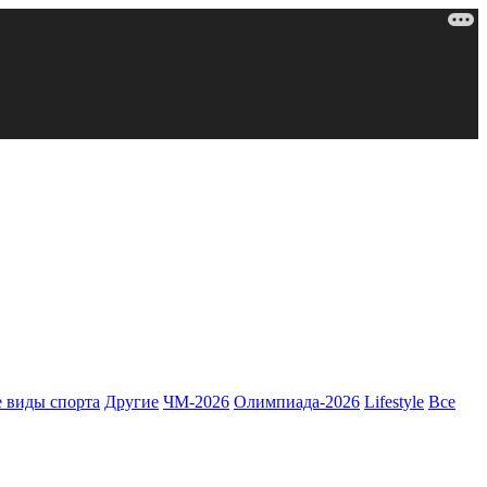
 виды спорта
Другие
ЧМ-2026
Олимпиада-2026
Lifestyle
Все