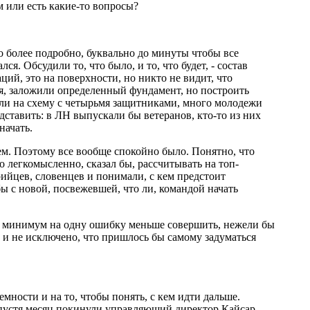
м или есть какие-то вопросы?
о более подробно, буквально до минуты чтобы все
ся. Обсудили то, что было, и то, что будет, - состав
ций, это на поверхности, но никто не видит, что
я, заложили определенный фундамент, но построить
ешли на схему с четырьмя защитниками, много молодежи
дставить: в ЛН выпускали бы ветеранов, кто-то из них
начать.
м. Поэтому все вообще спокойно было. Понятно, что
но легкомысленно, сказал бы, рассчитывать на топ-
ийцев, словенцев и понимали, с кем предстоит
ы с новой, посвежевшей, что ли, командой начать
как минимум на одну ошибку меньше совершить, нежели бы
ль и не исключено, что пришлось бы самому задуматься
мности и на то, чтобы понять, с кем идти дальше.
 спустя месяц покинули управляющий директор Кайсар