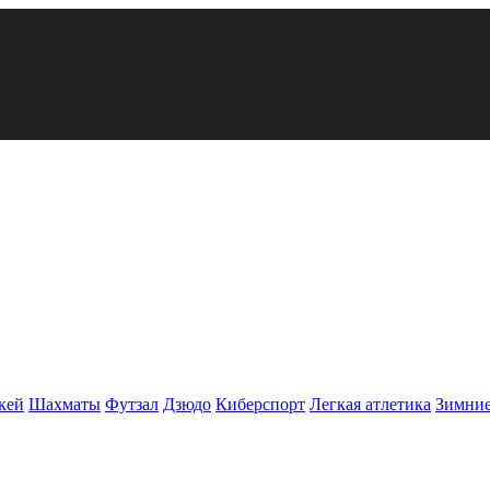
кей
Шахматы
Футзал
Дзюдо
Киберспорт
Легкая атлетика
Зимние