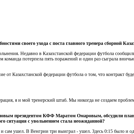
остями своего ухода с поста главного тренера сборной Каза
вольнения. Недавно в Казахстанской федерации футбола сообщили
ом команда потерпела пять поражений и один раз сыграла вничью
ние от Казахстанской федерации футбола о том, что контракт буд
дерация, я и мой тренерский штаб. Мы никогда не создаем пробле
 с новым президентом КФФ Маратом Омаровым, обсудили пла
ого ситуация с увольнением стала неожиданной?
- и сам ушел. В Венгрии три выиграл - ушел. Здесь 0:15 было и о