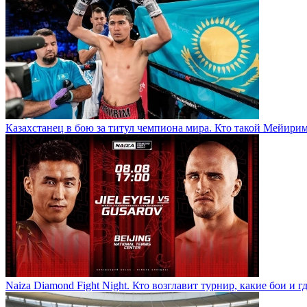
Казахстанец в бою за титул чемпиона мира. Кто такой Мейири
Naiza Diamond Fight Night. Кто возглавит турнир, какие бои и г