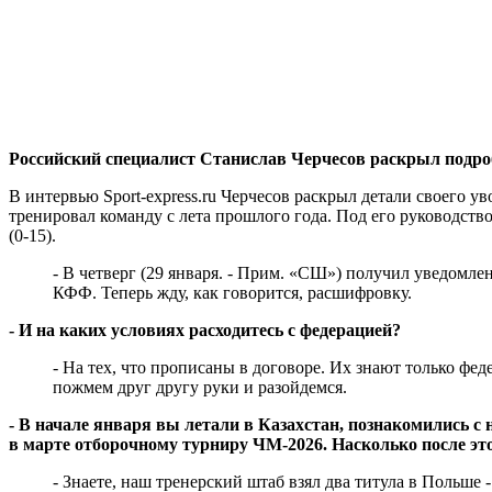
Российский специалист Станислав Черчесов раскрыл подробн
В интервью Sport-express.ru Черчесов раскрыл детали своего у
тренировал команду с лета прошлого года. Под его руководств
(0-15).
- В четверг (29 января. - Прим. «СШ») получил уведомле
КФФ. Теперь жду, как говорится, расшифровку.
- И на каких условиях расходитесь с федерацией?
- На тех, что прописаны в договоре. Их знают только фе
пожмем друг другу руки и разойдемся.
- В начале января вы летали в Казахстан, познакомились
в марте отборочному турниру ЧМ-2026. Насколько после эт
- Знаете, наш тренерский штаб взял два титула в Польше 