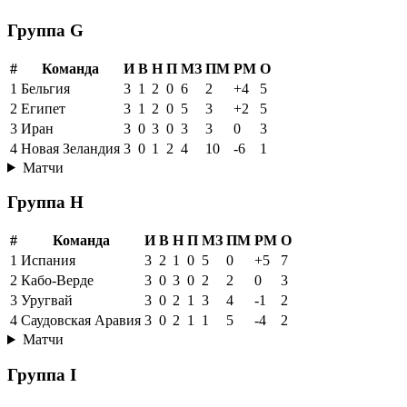
Группа G
#
Команда
И
В
Н
П
МЗ
ПМ
РМ
О
1
Бельгия
3
1
2
0
6
2
+4
5
2
Египет
3
1
2
0
5
3
+2
5
3
Иран
3
0
3
0
3
3
0
3
4
Новая Зеландия
3
0
1
2
4
10
-6
1
Матчи
Группа H
#
Команда
И
В
Н
П
МЗ
ПМ
РМ
О
1
Испания
3
2
1
0
5
0
+5
7
2
Кабо-Верде
3
0
3
0
2
2
0
3
3
Уругвай
3
0
2
1
3
4
-1
2
4
Саудовская Аравия
3
0
2
1
1
5
-4
2
Матчи
Группа I