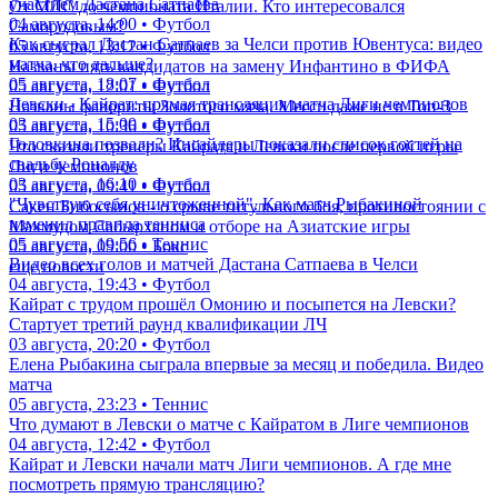
участием Дастана Сатпаева
От МЛС до чемпионата Италии. Кто интересовался
04 августа, 14:00 • Футбол
Самородовым?
Как сыграл Дастан Сатпаев за Челси против Ювентуса: видео
05 августа, 13:12 • Футбол
матча, что дальше?
Названы пять кандидатов на замену Инфантино в ФИФА
05 августа, 18:07 • Футбол
05 августа, 12:01 • Футбол
Левски - Кайрат: прямая трансляция матча Лиги чемпионов
Названы фавориты Золотого мяча. Месси даже не в Топ-3
03 августа, 15:00 • Футбол
05 августа, 10:36 • Футбол
Головкина позвали? Инсайдеры показали список гостей на
Что сказали тренеры Кайрата и Левски после первой игры
свадьбу Роналду
Лиги чемпионов
03 августа, 16:10 • Футбол
05 августа, 09:41 • Футбол
"Чувствую себя уничтоженной". Как матч Рыбакиной
Сакен Бибосынов - о срыве титульного боя, противостоянии с
изменил правила тенниса
Махмудом Сабырханом и отборе на Азиатские игры
05 августа, 19:56 • Теннис
05 августа, 09:00 • Бокс
Видео всех голов и матчей Дастана Сатпаева в Челси
еще новости
04 августа, 19:43 • Футбол
Кайрат с трудом прошёл Омонию и посыпется на Левски?
Стартует третий раунд квалификации ЛЧ
03 августа, 20:20 • Футбол
Елена Рыбакина сыграла впервые за месяц и победила. Видео
матча
05 августа, 23:23 • Теннис
Что думают в Левски о матче с Кайратом в Лиге чемпионов
04 августа, 12:42 • Футбол
Кайрат и Левски начали матч Лиги чемпионов. А где мне
посмотреть прямую трансляцию?