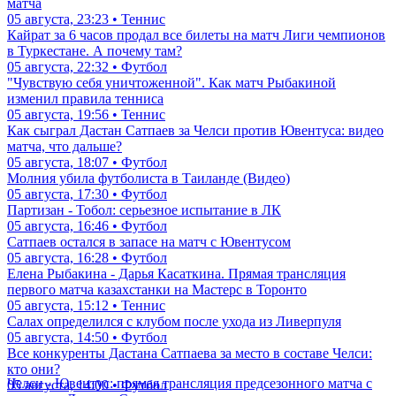
матча
05 августа, 23:23 • Теннис
Кайрат за 6 часов продал все билеты на матч Лиги чемпионов
в Туркестане. А почему там?
05 августа, 22:32 • Футбол
"Чувствую себя уничтоженной". Как матч Рыбакиной
изменил правила тенниса
05 августа, 19:56 • Теннис
Как сыграл Дастан Сатпаев за Челси против Ювентуса: видео
матча, что дальше?
05 августа, 18:07 • Футбол
Молния убила футболиста в Таиланде (Видео)
05 августа, 17:30 • Футбол
Партизан - Тобол: серьезное испытание в ЛК
05 августа, 16:46 • Футбол
Сатпаев остался в запасе на матч с Ювентусом
05 августа, 16:28 • Футбол
Елена Рыбакина - Дарья Касаткина. Прямая трансляция
первого матча казахстанки на Мастерс в Торонто
05 августа, 15:12 • Теннис
Салах определился с клубом после ухода из Ливерпуля
05 августа, 14:50 • Футбол
Все конкуренты Дастана Сатпаева за место в составе Челси:
кто они?
Челси - Ювентус: прямая трансляция предсезонного матча с
05 августа, 14:00 • Футбол