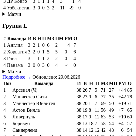
3
ДР Конго
3
1
1
1
4
3
+1
4
4
Узбекистан
3
0
0
3
2
11
-9
0
Матчи
Группа L
#
Команда
И
В
Н
П
МЗ
ПМ
РМ
О
1
Англия
3
2
1
0
6
2
+4
7
2
Хорватия
3
2
0
1
5
5
0
6
3
Гана
3
1
1
1
2
2
0
4
4
Панама
3
0
0
3
0
4
-4
0
Матчи
Подробнее →
Обновлено: 29.06.2026
Поз
Команда
И
В
Н
П
МЗ
МП
РМ
О
1
Арсенал (Ч)
38
26
7
5
71
27
+44
85
2
Манчестер Сити
38
23
9
6
77
35
+42
78
3
Манчестер Юнайтед
38
20
11
7
69
50
+19
71
4
Астон Вилла
38
19
8
11
56
49
+7
65
5
Ливерпуль
38
17
9
12
63
53
+10
60
6
Борнмут
38
13
18
7
58
54
+4
57
7
Сандерленд
38
14
12
12
42
48
−6
54