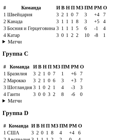
#
Команда
И
В
Н
П
МЗ
ПМ
РМ
О
1
Швейцария
3
2
1
0
7
3
+4
7
2
Канада
3
1
1
1
8
3
+5
4
3
Босния и Герцеговина
3
1
1
1
5
6
-1
4
4
Катар
3
0
1
2
2
10
-8
1
Матчи
Группа C
#
Команда
И
В
Н
П
МЗ
ПМ
РМ
О
1
Бразилия
3
2
1
0
7
1
+6
7
2
Марокко
3
2
1
0
6
3
+3
7
3
Шотландия
3
1
0
2
1
4
-3
3
4
Гаити
3
0
0
3
2
8
-6
0
Матчи
Группа D
#
Команда
И
В
Н
П
МЗ
ПМ
РМ
О
1
США
3
2
0
1
8
4
+4
6
2
Австралия
3
1
1
1
2
2
0
4