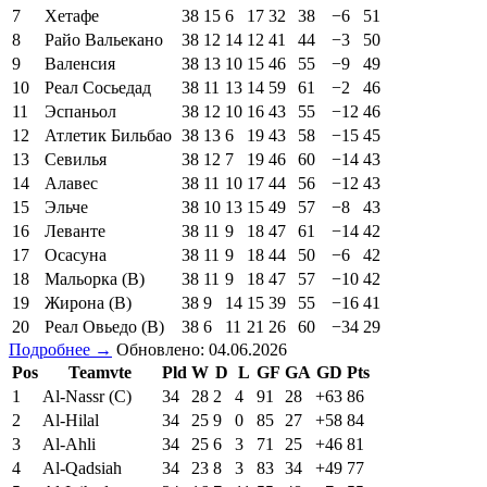
7
Хетафе
38
15
6
17
32
38
−6
51
8
Райо Вальекано
38
12
14
12
41
44
−3
50
9
Валенсия
38
13
10
15
46
55
−9
49
10
Реал Сосьедад
38
11
13
14
59
61
−2
46
11
Эспаньол
38
12
10
16
43
55
−12
46
12
Атлетик Бильбао
38
13
6
19
43
58
−15
45
13
Севилья
38
12
7
19
46
60
−14
43
14
Алавес
38
11
10
17
44
56
−12
43
15
Эльче
38
10
13
15
49
57
−8
43
16
Леванте
38
11
9
18
47
61
−14
42
17
Осасуна
38
11
9
18
44
50
−6
42
18
Мальорка (В)
38
11
9
18
47
57
−10
42
19
Жирона (В)
38
9
14
15
39
55
−16
41
20
Реал Овьедо (В)
38
6
11
21
26
60
−34
29
Подробнее →
Обновлено: 04.06.2026
Pos
Teamvte
Pld
W
D
L
GF
GA
GD
Pts
1
Al-Nassr (C)
34
28
2
4
91
28
+63
86
2
Al-Hilal
34
25
9
0
85
27
+58
84
3
Al-Ahli
34
25
6
3
71
25
+46
81
4
Al-Qadsiah
34
23
8
3
83
34
+49
77