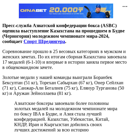
Пресс-служба Азиатской конфедерации бокса (ASBC)
оценила выступление Казахстана на прошедшем в Будве
(Черногория) молодежном чемпионате мира-2024,
сообщает
Спорт Шредингера
.
Соревнование прошло в 25 весовых категориях в мужском и
женских зачетах. По их итогам сборная Казахстана завоевала
17 медалей (6-1-10) и впервые в истории заняла первое место
в общекомандном зачете.
Золотые медали у нашей команды выиграли Боранбек
Бексултан (51 кг), Торехан Сабырхан (67 кг), Онер Сейлхан
(71 кг), Санжар-Али Бегалиев (75 кг), Елянур Турганова (50
кг) и Аружан Зейноллаева (81 кг).
Азиатские боксеры завоевали более половины
золотых медалей на молодежном чемпионате мира
по боксу IBA в Будве, и Азия стала лучшей
конфедерацией. Казахстан, Узбекистан, Китай,
КНДР, Иран и Кыргызстан добились своих
лучших достижений за всю историю