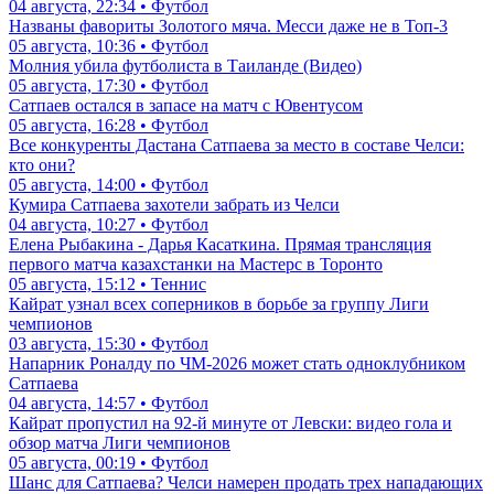
04 августа, 22:34 • Футбол
Названы фавориты Золотого мяча. Месси даже не в Топ-3
05 августа, 10:36 • Футбол
Молния убила футболиста в Таиланде (Видео)
05 августа, 17:30 • Футбол
Сатпаев остался в запасе на матч с Ювентусом
05 августа, 16:28 • Футбол
Все конкуренты Дастана Сатпаева за место в составе Челси:
кто они?
05 августа, 14:00 • Футбол
Кумира Сатпаева захотели забрать из Челси
04 августа, 10:27 • Футбол
Елена Рыбакина - Дарья Касаткина. Прямая трансляция
первого матча казахстанки на Мастерс в Торонто
05 августа, 15:12 • Теннис
Кайрат узнал всех соперников в борьбе за группу Лиги
чемпионов
03 августа, 15:30 • Футбол
Напарник Роналду по ЧМ-2026 может стать одноклубником
Сатпаева
04 августа, 14:57 • Футбол
Кайрат пропустил на 92-й минуте от Левски: видео гола и
обзор матча Лиги чемпионов
05 августа, 00:19 • Футбол
Шанс для Сатпаева? Челси намерен продать трех нападающих