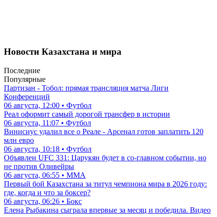
Новости Казахстана и мира
Последние
Популярные
Партизан - Тобол: прямая трансляция матча Лиги
Конференций
06 августа, 12:00 • Футбол
Реал оформит самый дорогой трансфер в истории
06 августа, 11:07 • Футбол
Винисиус удалил все о Реале - Арсенал готов заплатить 120
млн евро
06 августа, 10:18 • Футбол
Объявлен UFC 331: Царукян будет в со-главном событии, но
не против Оливейры
06 августа, 06:55 • ММА
Первый бой Казахстана за титул чемпиона мира в 2026 году:
где, когда и что за боксер?
06 августа, 06:26 • Бокс
Елена Рыбакина сыграла впервые за месяц и победила. Видео