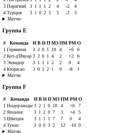
3
Парагвай
3
1
1
1
2
4
-2
4
4
Турция
3
1
0
2
3
5
-2
3
Матчи
Группа E
#
Команда
И
В
Н
П
МЗ
ПМ
РМ
О
1
Германия
3
2
0
1
10
4
+6
6
2
Кот-д'Ивуар
3
2
0
1
4
2
+2
6
3
Эквадор
3
1
1
1
2
2
0
4
4
Кюрасао
3
0
1
2
1
9
-8
1
Матчи
Группа F
#
Команда
И
В
Н
П
МЗ
ПМ
РМ
О
1
Нидерланды
3
2
1
0
10
4
+6
7
2
Япония
3
1
2
0
7
3
+4
5
3
Швеция
3
1
1
1
7
7
0
4
4
Тунис
3
0
0
3
2
12
-10
0
Матчи