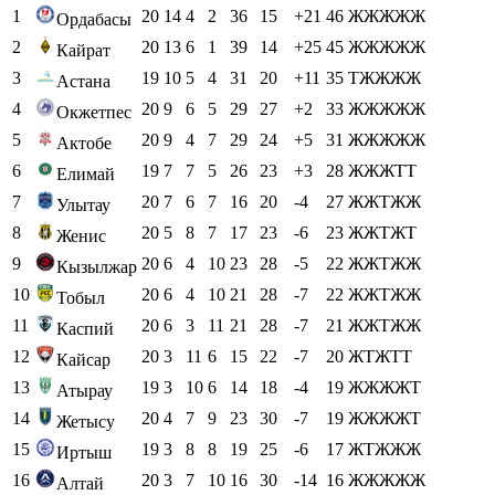
1
20
14
4
2
36
15
+21
46
ЖЖЖЖЖ
Ордабасы
2
20
13
6
1
39
14
+25
45
ЖЖЖЖЖ
Кайрат
3
19
10
5
4
31
20
+11
35
ТЖЖЖЖ
Астана
4
20
9
6
5
29
27
+2
33
ЖЖЖЖЖ
Окжетпес
5
20
9
4
7
29
24
+5
31
ЖЖЖЖЖ
Актобе
6
19
7
7
5
26
23
+3
28
ЖЖЖТТ
Елимай
7
20
7
6
7
16
20
-4
27
ЖЖТЖЖ
Улытау
8
20
5
8
7
17
23
-6
23
ЖЖТЖТ
Женис
9
20
6
4
10
23
28
-5
22
ЖЖТЖЖ
Кызылжар
10
20
6
4
10
21
28
-7
22
ЖЖТЖЖ
Тобыл
11
20
6
3
11
21
28
-7
21
ЖЖТЖЖ
Каспий
12
20
3
11
6
15
22
-7
20
ЖТЖТТ
Кайсар
13
19
3
10
6
14
18
-4
19
ЖЖЖЖТ
Атырау
14
20
4
7
9
23
30
-7
19
ЖЖЖЖТ
Жетысу
15
19
3
8
8
19
25
-6
17
ЖТЖЖЖ
Иртыш
16
20
3
7
10
16
30
-14
16
ЖЖЖЖЖ
Алтай