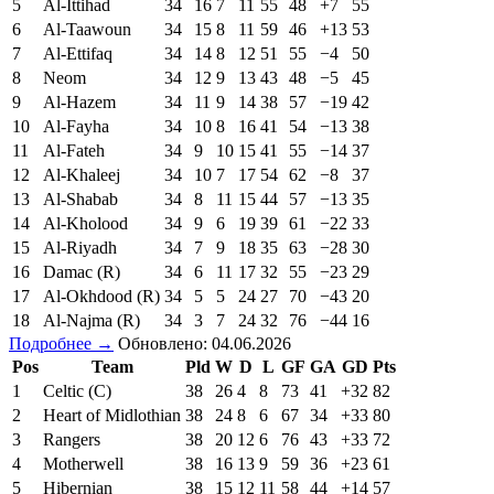
5
Al-Ittihad
34
16
7
11
55
48
+7
55
6
Al-Taawoun
34
15
8
11
59
46
+13
53
7
Al-Ettifaq
34
14
8
12
51
55
−4
50
8
Neom
34
12
9
13
43
48
−5
45
9
Al-Hazem
34
11
9
14
38
57
−19
42
10
Al-Fayha
34
10
8
16
41
54
−13
38
11
Al-Fateh
34
9
10
15
41
55
−14
37
12
Al-Khaleej
34
10
7
17
54
62
−8
37
13
Al-Shabab
34
8
11
15
44
57
−13
35
14
Al-Kholood
34
9
6
19
39
61
−22
33
15
Al-Riyadh
34
7
9
18
35
63
−28
30
16
Damac (R)
34
6
11
17
32
55
−23
29
17
Al-Okhdood (R)
34
5
5
24
27
70
−43
20
18
Al-Najma (R)
34
3
7
24
32
76
−44
16
Подробнее →
Обновлено: 04.06.2026
Pos
Team
Pld
W
D
L
GF
GA
GD
Pts
1
Celtic (C)
38
26
4
8
73
41
+32
82
2
Heart of Midlothian
38
24
8
6
67
34
+33
80
3
Rangers
38
20
12
6
76
43
+33
72
4
Motherwell
38
16
13
9
59
36
+23
61
5
Hibernian
38
15
12
11
58
44
+14
57