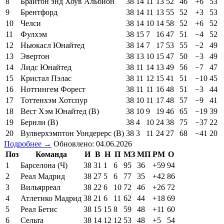
8
Брайтон энд Хоув Альбион
38
14
11
13
52
46
+6
53
9
Брентфорд
38
14
11
13
55
52
+3
53
10
Челси
38
14
10
14
58
52
+6
52
11
Фулхэм
38
15
7
16
47
51
−4
52
12
Ньюкасл Юнайтед
38
14
7
17
53
55
−2
49
13
Эвертон
38
13
10
15
47
50
−3
49
14
Лидс Юнайтед
38
11
14
13
49
56
−7
47
15
Кристал Пэлас
38
11
12
15
41
51
−10
45
16
Ноттингем Форест
38
11
11
16
48
51
−3
44
17
Тоттенхэм Хотспур
38
10
11
17
48
57
−9
41
18
Вест Хэм Юнайтед (В)
38
10
9
19
46
65
−19
39
19
Бернли (В)
38
4
10
24
38
75
−37
22
20
Вулверхэмптон Уондерерс (В)
38
3
11
24
27
68
−41
20
Подробнее →
Обновлено: 04.06.2026
Поз
Команда
И
В
Н
П
МЗ
МП
РМ
О
1
Барселона (Ч)
38
31
1
6
95
36
+59
94
2
Реал Мадрид
38
27
5
6
77
35
+42
86
3
Вильярреал
38
22
6
10
72
46
+26
72
4
Атлетико Мадрид
38
21
6
11
62
44
+18
69
5
Реал Бетис
38
15
15
8
59
48
+11
60
6
Сельта
38
14
12
12
53
48
+5
54