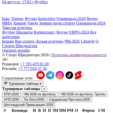
04 августа, 17:03 • Футбол
Бокс
Теннис
Футзал
Баскетбол
Олимпиада-2026
Видео
ММА
Хоккей
Дзюдо
Зимние виды спорта
Олимпиада-2024
Тяжелая атлетика
Футбол
Шахматы
Киберспорт
Другие
ЕВРО-2024
Все
категории
Борьба
Вне спорта
Легкая атлетика
ЧМ-2026
Lifestyle
О
Спорте Шредингера
Qazsport онлайн
© Cпорт Шредингера 2026
|
Политика конфиденциальности
18+
Редакция:
+7 705 479 65 20
Реклама:
+7 777 010 37 56
Социальные сети:
Турнирные таблицы
▾
Турнирные таблицы
×
КПЛ-2026
ЧМ-2026 по футболу
ЧМ-2026 по футболу. Группы
АПЛ-2026
Ла Лига-2026
Саудовская Про-лига-2026
Шотландский Премьершип-2026
#
Команда
И
В
Н
П
ЗМ
ПМ
РМ
О
Форма
СМ