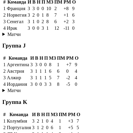
#
Команда
И
В
Н
П
МЗ
ПМ
РМ
О
1
Франция
3
3
0
0
10
2
+8
9
2
Норвегия
3
2
0
1
8
7
+1
6
3
Сенегал
3
1
0
2
8
6
+2
3
4
Ирак
3
0
0
3
1
12
-11
0
Матчи
Группа J
#
Команда
И
В
Н
П
МЗ
ПМ
РМ
О
1
Аргентина
3
3
0
0
8
1
+7
9
2
Австрия
3
1
1
1
6
6
0
4
3
Алжир
3
1
1
1
5
7
-2
4
4
Иордания
3
0
0
3
3
8
-5
0
Матчи
Группа K
#
Команда
И
В
Н
П
МЗ
ПМ
РМ
О
1
Колумбия
3
2
1
0
4
1
+3
7
2
Португалия
3
1
2
0
6
1
+5
5