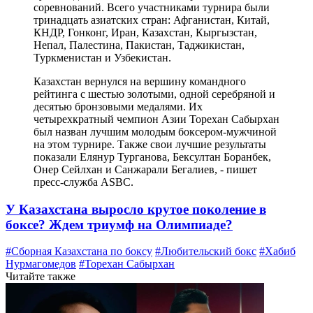
соревнований. Всего участниками турнира были
тринадцать азиатских стран: Афганистан, Китай,
КНДР, Гонконг, Иран, Казахстан, Кыргызстан,
Непал, Палестина, Пакистан, Таджикистан,
Туркменистан и Узбекистан.
Казахстан вернулся на вершину командного
рейтинга с шестью золотыми, одной серебряной и
десятью бронзовыми медалями. Их
четырехкратный чемпион Азии Торехан Сабырхан
был назван лучшим молодым боксером-мужчиной
на этом турнире. Также свои лучшие результаты
показали Елянур Турганова, Бексултан Боранбек,
Онер Сейлхан и Санжарали Бегалиев, - пишет
пресс-служба ASBC.
У Казахстана выросло крутое поколение в
боксе? Ждем триумф на Олимпиаде?
#Сборная Казахстана по боксу
#Любительский бокс
#Хабиб
Нурмагомедов
#Торехан Сабырхан
Читайте также