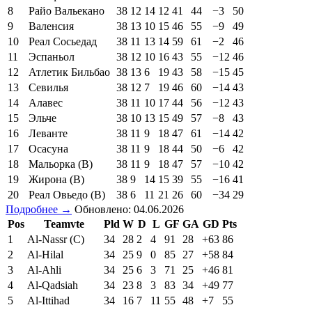
8
Райо Вальекано
38
12
14
12
41
44
−3
50
9
Валенсия
38
13
10
15
46
55
−9
49
10
Реал Сосьедад
38
11
13
14
59
61
−2
46
11
Эспаньол
38
12
10
16
43
55
−12
46
12
Атлетик Бильбао
38
13
6
19
43
58
−15
45
13
Севилья
38
12
7
19
46
60
−14
43
14
Алавес
38
11
10
17
44
56
−12
43
15
Эльче
38
10
13
15
49
57
−8
43
16
Леванте
38
11
9
18
47
61
−14
42
17
Осасуна
38
11
9
18
44
50
−6
42
18
Мальорка (В)
38
11
9
18
47
57
−10
42
19
Жирона (В)
38
9
14
15
39
55
−16
41
20
Реал Овьедо (В)
38
6
11
21
26
60
−34
29
Подробнее →
Обновлено: 04.06.2026
Pos
Teamvte
Pld
W
D
L
GF
GA
GD
Pts
1
Al-Nassr (C)
34
28
2
4
91
28
+63
86
2
Al-Hilal
34
25
9
0
85
27
+58
84
3
Al-Ahli
34
25
6
3
71
25
+46
81
4
Al-Qadsiah
34
23
8
3
83
34
+49
77
5
Al-Ittihad
34
16
7
11
55
48
+7
55