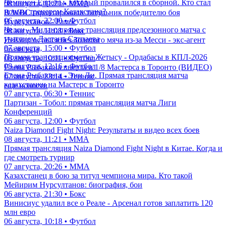
Чемпион Европы, который провалился в сборной. Кто стал
08 августа, 11:21 • ММА
новым тренером Казахстана?
В WBC гарантировали титульник победителю боя
06 августа, 22:00 • Футбол
Нурсултанов - Рамос
Челси - Милан: прямая трансляция предсезонного матча с
08 августа, 11:08 • Бокс
участием Дастана Сатпаева
Неймар остался без Золотого мяча из-за Месси - экс-агент
07 августа, 15:00 • Футбол
бразильца
Прямая трансляция матча Жетысу - Ордабасы в КПЛ-2026
08 августа, 10:11 • Футбол
08 августа, 12:16 • Футбол
Елена Рыбакина вышла в 1/8 Мастерса в Торонто (ВИДЕО)
Елена Рыбакина - Энн Ли. Прямая трансляция матча
07 августа, 23:14 • Теннис
казахстанки на Мастерс в Торонто
еще новости
07 августа, 06:30 • Теннис
Партизан - Тобол: прямая трансляция матча Лиги
Конференций
06 августа, 12:00 • Футбол
Naiza Diamond Fight Night: Результаты и видео всех боев
08 августа, 11:21 • ММА
Прямая трансляция Naiza Diamond Fight Night в Китае. Когда и
где смотреть турнир
07 августа, 20:26 • ММА
Казахстанец в бою за титул чемпиона мира. Кто такой
Мейирим Нурсултанов: биография, бои
06 августа, 21:30 • Бокс
Винисиус удалил все о Реале - Арсенал готов заплатить 120
млн евро
06 августа, 10:18 • Футбол