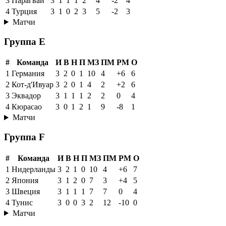
3
Парагвай
3
1
1
1
2
4
-2
4
4
Турция
3
1
0
2
3
5
-2
3
Матчи
Группа E
#
Команда
И
В
Н
П
МЗ
ПМ
РМ
О
1
Германия
3
2
0
1
10
4
+6
6
2
Кот-д'Ивуар
3
2
0
1
4
2
+2
6
3
Эквадор
3
1
1
1
2
2
0
4
4
Кюрасао
3
0
1
2
1
9
-8
1
Матчи
Группа F
#
Команда
И
В
Н
П
МЗ
ПМ
РМ
О
1
Нидерланды
3
2
1
0
10
4
+6
7
2
Япония
3
1
2
0
7
3
+4
5
3
Швеция
3
1
1
1
7
7
0
4
4
Тунис
3
0
0
3
2
12
-10
0
Матчи