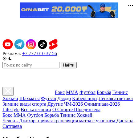
Реклама:
+7 777 010 37 56
Найти
Бокс
ММА
Футбол
Борьба
Теннис
Хоккей
Шахматы
Футзал
Дзюдо
Киберспорт
Легкая атлетика
Зимние виды спорта
Другие
ЧМ-2026
Олимпиада-2026
Lifestyle
Все категории
О Спорте Шредингера
Бокс
ММА
Футбол
Борьба
Теннис
Хоккей
Челси - Джохор: прямая трансляция матча с участием Дастана
Сатпаева