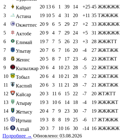
2
20
13
6
1
39
14
+25
45
ЖЖЖЖЖ
Кайрат
3
19
10
5
4
31
20
+11
35
ТЖЖЖЖ
Астана
4
20
9
6
5
29
27
+2
33
ЖЖЖЖЖ
Окжетпес
5
20
9
4
7
29
24
+5
31
ЖЖЖЖЖ
Актобе
6
19
7
7
5
26
23
+3
28
ЖЖЖТТ
Елимай
7
20
7
6
7
16
20
-4
27
ЖЖТЖЖ
Улытау
8
20
5
8
7
17
23
-6
23
ЖЖТЖТ
Женис
9
20
6
4
10
23
28
-5
22
ЖЖТЖЖ
Кызылжар
10
20
6
4
10
21
28
-7
22
ЖЖТЖЖ
Тобыл
11
20
6
3
11
21
28
-7
21
ЖЖТЖЖ
Каспий
12
20
3
11
6
15
22
-7
20
ЖТЖТТ
Кайсар
13
19
3
10
6
14
18
-4
19
ЖЖЖЖТ
Атырау
14
20
4
7
9
23
30
-7
19
ЖЖЖЖТ
Жетысу
15
19
3
8
8
19
25
-6
17
ЖТЖЖЖ
Иртыш
16
20
3
7
10
16
30
-14
16
ЖЖЖЖЖ
Алтай
Подробнее →
Обновлено: 03.08.2026