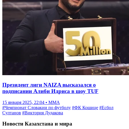
Президент лиги NAIZA высказался о
подписании Алиби Идриса в шоу TUF
15 января 2025, 22:04 • ММА
#Чемпионат Словакии по футболу
#ФК Кошице
#Есбол
Султанов
#Виктория Дудакова
Новости Казахстана и мира