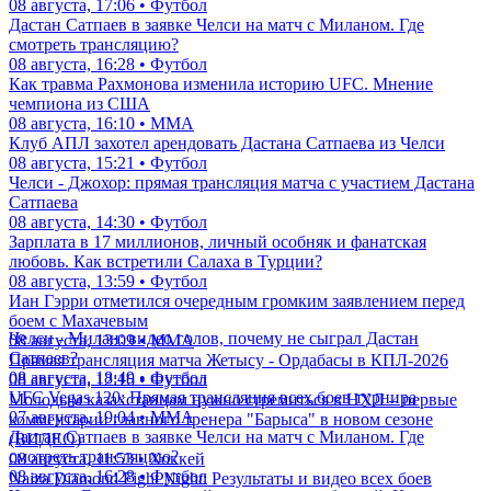
08 августа, 17:06 • Футбол
Дастан Сатпаев в заявке Челси на матч с Миланом. Где
смотреть трансляцию?
08 августа, 16:28 • Футбол
Как травма Рахмонова изменила историю UFC. Мнение
чемпиона из США
08 августа, 16:10 • ММА
Клуб АПЛ захотел арендовать Дастана Сатпаева из Челси
08 августа, 15:21 • Футбол
Челси - Джохор: прямая трансляция матча с участием Дастана
Сатпаева
08 августа, 14:30 • Футбол
Зарплата в 17 миллионов, личный особняк и фанатская
любовь. Как встретили Салаха в Турции?
08 августа, 13:59 • Футбол
Иан Гэрри отметился очередным громким заявлением перед
боем с Махачевым
Челси - Милан: видео голов, почему не сыграл Дастан
08 августа, 13:09 • ММА
Сатпаев?
Прямая трансляция матча Жетысу - Ордабасы в КПЛ-2026
08 августа, 18:49 • Футбол
08 августа, 12:16 • Футбол
UFC Vegas 120: Прямая трансляция всех боев турнира
Молодым казахстанцам нужно стремиться в НХЛ – первые
07 августа, 19:04 • ММА
комментарии главного тренера "Барыса" в новом сезоне
Дастан Сатпаев в заявке Челси на матч с Миланом. Где
(ВИДЕО)
смотреть трансляцию?
08 августа, 11:53 • Хоккей
08 августа, 16:28 • Футбол
Naiza Diamond Fight Night: Результаты и видео всех боев