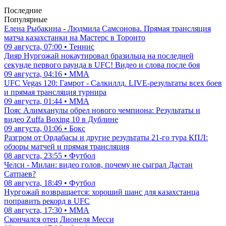
Последние
Популярные
Елена Рыбакина - Людмила Самсонова. Прямая трансляция
матча казахстанки на Мастерс в Торонто
09 августа, 07:00 • Теннис
Дияр Нургожай нокаутировал бразильца на последней
секунде первого раунда в UFC! Видео и слова после боя
09 августа, 04:16 • ММА
UFC Vegas 120: Гамрот - Салкиллд. LIVE-результаты всех боев
и прямая трансляция турнира
09 августа, 01:44 • ММА
Пояс Алимханулы обрел нового чемпиона: Результаты и
видео Zuffa Boxing 10 в Дублине
09 августа, 01:06 • Бокс
Разгром от Ордабасы и другие результаты 21-го тура КПЛ:
обзоры матчей и прямая трансляция
08 августа, 23:55 • Футбол
Челси - Милан: видео голов, почему не сыграл Дастан
Сатпаев?
08 августа, 18:49 • Футбол
Нургожай возвращается: хороший шанс для казахстанца
поправить рекорд в UFC
08 августа, 17:30 • ММА
Скончался отец Лионеля Месси