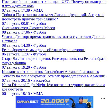
Последний шанс для казахстанца в UFC. Почему он выиграет
и что ждать от боя?
07 августа, 17:39 • ММА
Тобол и Партизан начали матч Лиги конференций. А где мне
посмотреть прямую трансляцию?
07 августа, 00:01 • Футбол
Скончался отец Лионеля Месси
08 августа, 17:06 • Футбол
Челси - Джохор: прямая трансляция матча с участием Дастана
Сатпаева
08 августа, 14:30 • Футбол
Реал оформит самый дорогой трансфер в истории
06 августа, 11:07 • Футбол
Старт Ла Лиги через неделю. Еще одна попытка Реала забрать
титул у Флика
07 августа, 19:20 • Футбол
Коллапс в казахстанском баскетболе: Астана обратилась к
Токаеву на фоне закрытия, Атырау проведет сезон в Армении
07 августа, 20:16 • Баскетбол
Naiza Diamond Fight Night. Кто возглавит турнир, какие бои и
где смотреть
06 августа, 19:15 • ММА