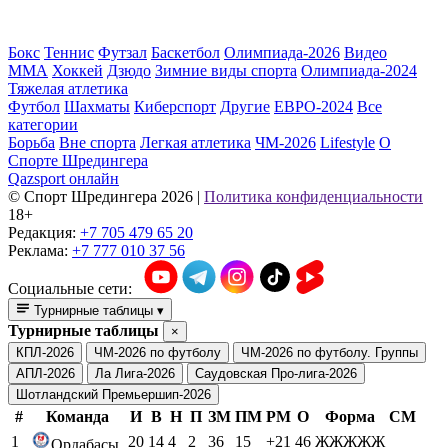
Бокс
Теннис
Футзал
Баскетбол
Олимпиада-2026
Видео
ММА
Хоккей
Дзюдо
Зимние виды спорта
Олимпиада-2024
Тяжелая атлетика
Футбол
Шахматы
Киберспорт
Другие
ЕВРО-2024
Все
категории
Борьба
Вне спорта
Легкая атлетика
ЧМ-2026
Lifestyle
О
Спорте Шредингера
Qazsport онлайн
© Cпорт Шредингера 2026
|
Политика конфиденциальности
18+
Редакция:
+7 705 479 65 20
Реклама:
+7 777 010 37 56
Социальные сети:
Турнирные таблицы
▾
Турнирные таблицы
×
КПЛ-2026
ЧМ-2026 по футболу
ЧМ-2026 по футболу. Группы
АПЛ-2026
Ла Лига-2026
Саудовская Про-лига-2026
Шотландский Премьершип-2026
#
Команда
И
В
Н
П
ЗМ
ПМ
РМ
О
Форма
СМ
1
20
14
4
2
36
15
+21
46
ЖЖЖЖЖ
Ордабасы