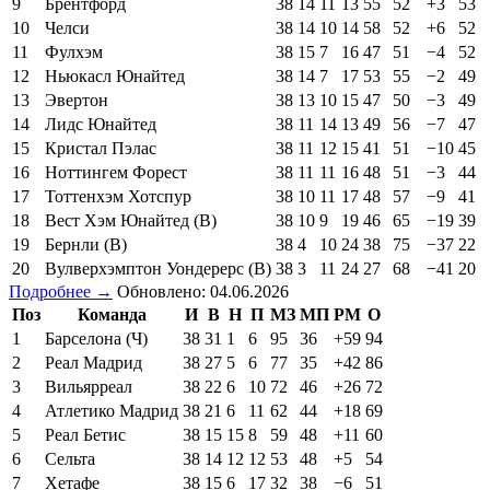
9
Брентфорд
38
14
11
13
55
52
+3
53
10
Челси
38
14
10
14
58
52
+6
52
11
Фулхэм
38
15
7
16
47
51
−4
52
12
Ньюкасл Юнайтед
38
14
7
17
53
55
−2
49
13
Эвертон
38
13
10
15
47
50
−3
49
14
Лидс Юнайтед
38
11
14
13
49
56
−7
47
15
Кристал Пэлас
38
11
12
15
41
51
−10
45
16
Ноттингем Форест
38
11
11
16
48
51
−3
44
17
Тоттенхэм Хотспур
38
10
11
17
48
57
−9
41
18
Вест Хэм Юнайтед (В)
38
10
9
19
46
65
−19
39
19
Бернли (В)
38
4
10
24
38
75
−37
22
20
Вулверхэмптон Уондерерс (В)
38
3
11
24
27
68
−41
20
Подробнее →
Обновлено: 04.06.2026
Поз
Команда
И
В
Н
П
МЗ
МП
РМ
О
1
Барселона (Ч)
38
31
1
6
95
36
+59
94
2
Реал Мадрид
38
27
5
6
77
35
+42
86
3
Вильярреал
38
22
6
10
72
46
+26
72
4
Атлетико Мадрид
38
21
6
11
62
44
+18
69
5
Реал Бетис
38
15
15
8
59
48
+11
60
6
Сельта
38
14
12
12
53
48
+5
54
7
Хетафе
38
15
6
17
32
38
−6
51