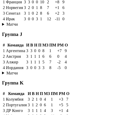
1
Франция
3
3
0
0
10
2
+8
9
2
Норвегия
3
2
0
1
8
7
+1
6
3
Сенегал
3
1
0
2
8
6
+2
3
4
Ирак
3
0
0
3
1
12
-11
0
Матчи
Группа J
#
Команда
И
В
Н
П
МЗ
ПМ
РМ
О
1
Аргентина
3
3
0
0
8
1
+7
9
2
Австрия
3
1
1
1
6
6
0
4
3
Алжир
3
1
1
1
5
7
-2
4
4
Иордания
3
0
0
3
3
8
-5
0
Матчи
Группа K
#
Команда
И
В
Н
П
МЗ
ПМ
РМ
О
1
Колумбия
3
2
1
0
4
1
+3
7
2
Португалия
3
1
2
0
6
1
+5
5
3
ДР Конго
3
1
1
1
4
3
+1
4