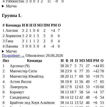
4
Узбекистан
3
0
0
3
2
11
-9
0
Матчи
Группа L
#
Команда
И
В
Н
П
МЗ
ПМ
РМ
О
1
Англия
3
2
1
0
6
2
+4
7
2
Хорватия
3
2
0
1
5
5
0
6
3
Гана
3
1
1
1
2
2
0
4
4
Панама
3
0
0
3
0
4
-4
0
Матчи
Подробнее →
Обновлено: 29.06.2026
Поз
Команда
И
В
Н
П
МЗ
МП
РМ
О
1
Арсенал (Ч)
38
26
7
5
71
27
+44
85
2
Манчестер Сити
38
23
9
6
77
35
+42
78
3
Манчестер Юнайтед
38
20
11
7
69
50
+19
71
4
Астон Вилла
38
19
8
11
56
49
+7
65
5
Ливерпуль
38
17
9
12
63
53
+10
60
6
Борнмут
38
13
18
7
58
54
+4
57
7
Сандерленд
38
14
12
12
42
48
−6
54
8
Брайтон энд Хоув Альбион
38
14
11
13
52
46
+6
53