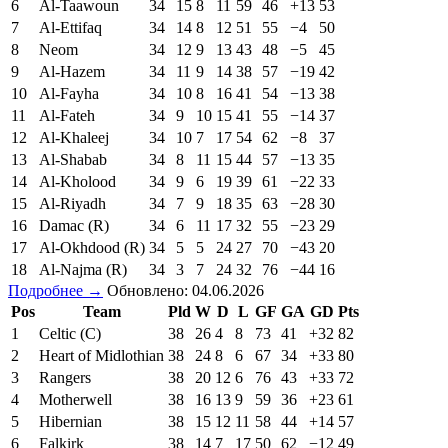
6
Al-Taawoun
34
15
8
11
59
46
+13
53
7
Al-Ettifaq
34
14
8
12
51
55
−4
50
8
Neom
34
12
9
13
43
48
−5
45
9
Al-Hazem
34
11
9
14
38
57
−19
42
10
Al-Fayha
34
10
8
16
41
54
−13
38
11
Al-Fateh
34
9
10
15
41
55
−14
37
12
Al-Khaleej
34
10
7
17
54
62
−8
37
13
Al-Shabab
34
8
11
15
44
57
−13
35
14
Al-Kholood
34
9
6
19
39
61
−22
33
15
Al-Riyadh
34
7
9
18
35
63
−28
30
16
Damac (R)
34
6
11
17
32
55
−23
29
17
Al-Okhdood (R)
34
5
5
24
27
70
−43
20
18
Al-Najma (R)
34
3
7
24
32
76
−44
16
Подробнее →
Обновлено: 04.06.2026
Pos
Team
Pld
W
D
L
GF
GA
GD
Pts
1
Celtic (C)
38
26
4
8
73
41
+32
82
2
Heart of Midlothian
38
24
8
6
67
34
+33
80
3
Rangers
38
20
12
6
76
43
+33
72
4
Motherwell
38
16
13
9
59
36
+23
61
5
Hibernian
38
15
12
11
58
44
+14
57
6
Falkirk
38
14
7
17
50
62
−12
49