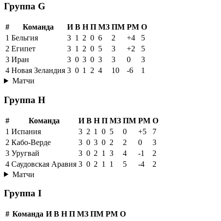
Группа G
#
Команда
И
В
Н
П
МЗ
ПМ
РМ
О
1
Бельгия
3
1
2
0
6
2
+4
5
2
Египет
3
1
2
0
5
3
+2
5
3
Иран
3
0
3
0
3
3
0
3
4
Новая Зеландия
3
0
1
2
4
10
-6
1
Матчи
Группа H
#
Команда
И
В
Н
П
МЗ
ПМ
РМ
О
1
Испания
3
2
1
0
5
0
+5
7
2
Кабо-Верде
3
0
3
0
2
2
0
3
3
Уругвай
3
0
2
1
3
4
-1
2
4
Саудовская Аравия
3
0
2
1
1
5
-4
2
Матчи
Группа I
#
Команда
И
В
Н
П
МЗ
ПМ
РМ
О