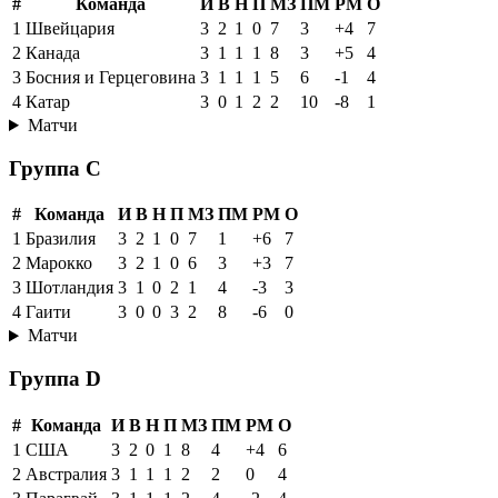
#
Команда
И
В
Н
П
МЗ
ПМ
РМ
О
1
Швейцария
3
2
1
0
7
3
+4
7
2
Канада
3
1
1
1
8
3
+5
4
3
Босния и Герцеговина
3
1
1
1
5
6
-1
4
4
Катар
3
0
1
2
2
10
-8
1
Матчи
Группа C
#
Команда
И
В
Н
П
МЗ
ПМ
РМ
О
1
Бразилия
3
2
1
0
7
1
+6
7
2
Марокко
3
2
1
0
6
3
+3
7
3
Шотландия
3
1
0
2
1
4
-3
3
4
Гаити
3
0
0
3
2
8
-6
0
Матчи
Группа D
#
Команда
И
В
Н
П
МЗ
ПМ
РМ
О
1
США
3
2
0
1
8
4
+4
6
2
Австралия
3
1
1
1
2
2
0
4