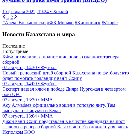
15 февраля 2025, 19:24 • Хоккей
1
2
#Алекс Волкановски
#ФК Монако
#Кинопоиск
#s1mple
Новости Казахстана и мира
Последние
Популярные
КФФ похвалили за подписание нового главного тренера
сборной
07 августа, 14:30 • Футбол
Новый тренерский штаб сборной Казахстана по футболу: кто
будет помогать голландцу ван'т Схипу
07 августа, 14:00 • Футбол
Эксперт назвал ключ к победе Дияра Нургожая в четвертом
бою UFC
07 августа, 13:30 • ММА
Асу Алмабаев официально вошел в топовую лигу. Там
выступают Царукян и Белал
07 августа, 13:04 • ММА
Джон ван'т Схип представлен в качестве кандидата на пост
главного тренера сборной Казахстана. Его должен утвердить
Исполком КФФ