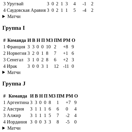
3
Уругвай
3
0
2
1
3
4
-1
2
4
Саудовская Аравия
3
0
2
1
1
5
-4
2
Матчи
Группа I
#
Команда
И
В
Н
П
МЗ
ПМ
РМ
О
1
Франция
3
3
0
0
10
2
+8
9
2
Норвегия
3
2
0
1
8
7
+1
6
3
Сенегал
3
1
0
2
8
6
+2
3
4
Ирак
3
0
0
3
1
12
-11
0
Матчи
Группа J
#
Команда
И
В
Н
П
МЗ
ПМ
РМ
О
1
Аргентина
3
3
0
0
8
1
+7
9
2
Австрия
3
1
1
1
6
6
0
4
3
Алжир
3
1
1
1
5
7
-2
4
4
Иордания
3
0
0
3
3
8
-5
0
Матчи