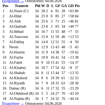
Подробнее →
Обновлено: 04.06.2026
Pos
Teamvte
Pld
W
D
L
GF
GA
GD
Pts
1
Al-Nassr (C)
34
28
2
4
91
28
+63
86
2
Al-Hilal
34
25
9
0
85
27
+58
84
3
Al-Ahli
34
25
6
3
71
25
+46
81
4
Al-Qadsiah
34
23
8
3
83
34
+49
77
5
Al-Ittihad
34
16
7
11
55
48
+7
55
6
Al-Taawoun
34
15
8
11
59
46
+13
53
7
Al-Ettifaq
34
14
8
12
51
55
−4
50
8
Neom
34
12
9
13
43
48
−5
45
9
Al-Hazem
34
11
9
14
38
57
−19
42
10
Al-Fayha
34
10
8
16
41
54
−13
38
11
Al-Fateh
34
9
10
15
41
55
−14
37
12
Al-Khaleej
34
10
7
17
54
62
−8
37
13
Al-Shabab
34
8
11
15
44
57
−13
35
14
Al-Kholood
34
9
6
19
39
61
−22
33
15
Al-Riyadh
34
7
9
18
35
63
−28
30
16
Damac (R)
34
6
11
17
32
55
−23
29
17
Al-Okhdood (R)
34
5
5
24
27
70
−43
20
18
Al-Najma (R)
34
3
7
24
32
76
−44
16
Подробнее →
Обновлено: 04.06.2026