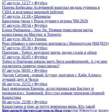
07 августа, 12:17 • Футбол
Парень Бибисары Асаубаевой выиграл медаль турнира в
США и возглавил мировой рейтинг
07 августа, 11:18 • Шахматы
Барселона увела у Реала лучшего игрока ЧМ-2026
07 августа, 09:54 • Футбол
Елена Рыбакина - Энн Ли. Прямая трансляция матча
казахстанки на Мастерс в Торонто
07 августа, 06:30 • Теннис
Реал объявил о продлении контракта с Винисиусом (ВИДЕО)
07 августа, 05:30 • Футбол
Партизан - Тобол: результат матча, видео голов и обзор
07 августа, 02:05 • Футбол
Тобол и Партизан начали матч Лиги конференций. А где мне
посмотреть прямую трансляцию?
07 августа, 00:01 • Футбол
Дастан Сатпаев - новый Агуэро, разговор с Хаби Алонсо,
лучший друг в Челси
06 августа, 22:52 • Футбол
Был чемпионом Европы, ассистировал ван Бастену и
провалился с Арменией. Кто стал новым тренером сборной
Казахстана
06 августа, 22:00 • Футбол
Казахстанец в бою за титул чемпиона мира. Кто такой
Как сыграл Дастан Сатпаев за Челси против Ювентуса: видео
Мейирим Нурсултанов: биография, бои