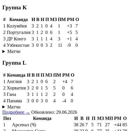
Группа K
#
Команда
И
В
Н
П
МЗ
ПМ
РМ
О
1
Колумбия
3
2
1
0
4
1
+3
7
2
Португалия
3
1
2
0
6
1
+5
5
3
ДР Конго
3
1
1
1
4
3
+1
4
4
Узбекистан
3
0
0
3
2
11
-9
0
Матчи
Группа L
#
Команда
И
В
Н
П
МЗ
ПМ
РМ
О
1
Англия
3
2
1
0
6
2
+4
7
2
Хорватия
3
2
0
1
5
5
0
6
3
Гана
3
1
1
1
2
2
0
4
4
Панама
3
0
0
3
0
4
-4
0
Матчи
Подробнее →
Обновлено: 29.06.2026
Поз
Команда
И
В
Н
П
МЗ
МП
РМ
О
1
Арсенал (Ч)
38
26
7
5
71
27
+44
85