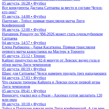
05 августа, 16:28 • Футбол
Все конкуренты Дастана Сатпаева за место в составе Челси:
кто они?
05 августа, 14:00 • Футбол
Партизан - Тобол: прямая трансляция матча Лиги
Конференций
06 августа, 12:00 • Футбол
Напарник Роналду по ЧМ-2026 может стать одноклубником
Сатпаева
04 августа, 14:57 • Футбол
Елена Рыбакина - Дарья Касаткина. Прямая трансляция
первого матча казахстанки на Мастерс в Торонто
05 августа, 15:12 • Теннис
Кайрат пропустил на 92-й минуте от Левски: видео гола и
обзор матча Лиги чемпионов
05 августа, 00:19 • Футбол
Шанс для Сатпаева? Челси намерен продать трех нападающих
04 августа, 17:03 • Футбол
Что сказали тренеры Кайрата и Левски после первой игры
Лиги чемпионов
05 августа, 09:41 • Футбол
Винисиус удалил все о Реале - Арсенал готов заплатить 120
млн евро
06 августа, 10:18 • Футбол
Тобол и Партизан начали матч Лиги конференций. А где мне