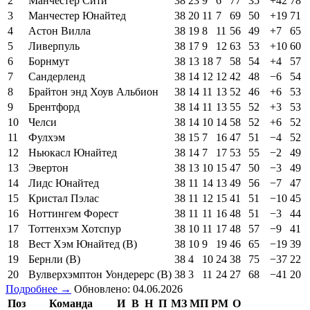
2
Манчестер Сити
38
23
9
6
77
35
+42
78
3
Манчестер Юнайтед
38
20
11
7
69
50
+19
71
4
Астон Вилла
38
19
8
11
56
49
+7
65
5
Ливерпуль
38
17
9
12
63
53
+10
60
6
Борнмут
38
13
18
7
58
54
+4
57
7
Сандерленд
38
14
12
12
42
48
−6
54
8
Брайтон энд Хоув Альбион
38
14
11
13
52
46
+6
53
9
Брентфорд
38
14
11
13
55
52
+3
53
10
Челси
38
14
10
14
58
52
+6
52
11
Фулхэм
38
15
7
16
47
51
−4
52
12
Ньюкасл Юнайтед
38
14
7
17
53
55
−2
49
13
Эвертон
38
13
10
15
47
50
−3
49
14
Лидс Юнайтед
38
11
14
13
49
56
−7
47
15
Кристал Пэлас
38
11
12
15
41
51
−10
45
16
Ноттингем Форест
38
11
11
16
48
51
−3
44
17
Тоттенхэм Хотспур
38
10
11
17
48
57
−9
41
18
Вест Хэм Юнайтед (В)
38
10
9
19
46
65
−19
39
19
Бернли (В)
38
4
10
24
38
75
−37
22
20
Вулверхэмптон Уондерерс (В)
38
3
11
24
27
68
−41
20
Подробнее →
Обновлено: 04.06.2026
Поз
Команда
И
В
Н
П
МЗ
МП
РМ
О