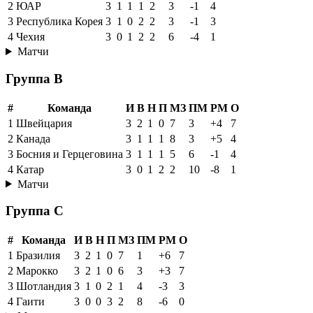
2
ЮАР
3
1
1
1
2
3
-1
4
3
Республика Корея
3
1
0
2
2
3
-1
3
4
Чехия
3
0
1
2
2
6
-4
1
Матчи
Группа B
#
Команда
И
В
Н
П
МЗ
ПМ
РМ
О
1
Швейцария
3
2
1
0
7
3
+4
7
2
Канада
3
1
1
1
8
3
+5
4
3
Босния и Герцеговина
3
1
1
1
5
6
-1
4
4
Катар
3
0
1
2
2
10
-8
1
Матчи
Группа C
#
Команда
И
В
Н
П
МЗ
ПМ
РМ
О
1
Бразилия
3
2
1
0
7
1
+6
7
2
Марокко
3
2
1
0
6
3
+3
7
3
Шотландия
3
1
0
2
1
4
-3
3
4
Гаити
3
0
0
3
2
8
-6
0