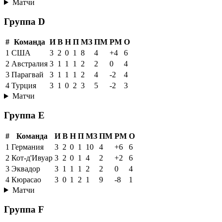
Матчи
Группа D
#
Команда
И
В
Н
П
МЗ
ПМ
РМ
О
1
США
3
2
0
1
8
4
+4
6
2
Австралия
3
1
1
1
2
2
0
4
3
Парагвай
3
1
1
1
2
4
-2
4
4
Турция
3
1
0
2
3
5
-2
3
Матчи
Группа E
#
Команда
И
В
Н
П
МЗ
ПМ
РМ
О
1
Германия
3
2
0
1
10
4
+6
6
2
Кот-д'Ивуар
3
2
0
1
4
2
+2
6
3
Эквадор
3
1
1
1
2
2
0
4
4
Кюрасао
3
0
1
2
1
9
-8
1
Матчи
Группа F