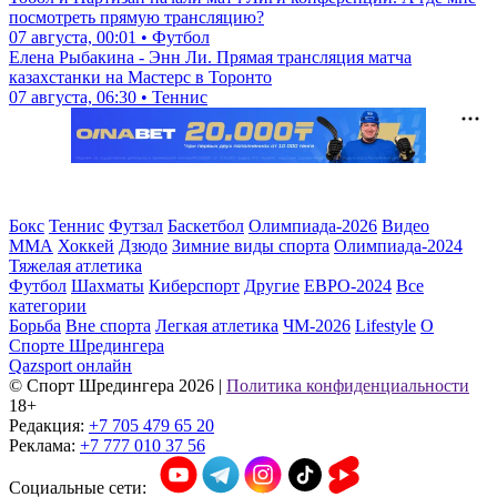
посмотреть прямую трансляцию?
07 августа, 00:01 • Футбол
Елена Рыбакина - Энн Ли. Прямая трансляция матча
казахстанки на Мастерс в Торонто
07 августа, 06:30 • Теннис
Бокс
Теннис
Футзал
Баскетбол
Олимпиада-2026
Видео
ММА
Хоккей
Дзюдо
Зимние виды спорта
Олимпиада-2024
Тяжелая атлетика
Футбол
Шахматы
Киберспорт
Другие
ЕВРО-2024
Все
категории
Борьба
Вне спорта
Легкая атлетика
ЧМ-2026
Lifestyle
О
Спорте Шредингера
Qazsport онлайн
© Cпорт Шредингера 2026
|
Политика конфиденциальности
18+
Редакция:
+7 705 479 65 20
Реклама:
+7 777 010 37 56
Социальные сети: