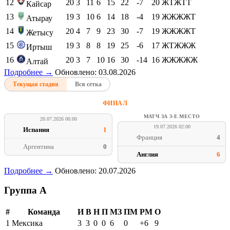
12
20
3
11
6
15
22
-7
20
ЖТЖТТ
Кайсар
13
19
3
10
6
14
18
-4
19
ЖЖЖЖТ
Атырау
14
20
4
7
9
23
30
-7
19
ЖЖЖЖТ
Жетысу
15
19
3
8
8
19
25
-6
17
ЖТЖЖЖ
Иртыш
16
20
3
7
10
16
30
-14
16
ЖЖЖЖЖ
Алтай
Подробнее →
Обновлено: 03.08.2026
Текущая стадия
Вся сетка
ФИНАЛ
МАТЧ ЗА 3-Е МЕСТО
20.07.2026 00:00
19.07.2026 02:00
Испания
1
Франция
4
Аргентина
0
Англия
6
Подробнее →
Обновлено: 20.07.2026
Группа A
#
Команда
И
В
Н
П
МЗ
ПМ
РМ
О
1
Мексика
3
3
0
0
6
0
+6
9