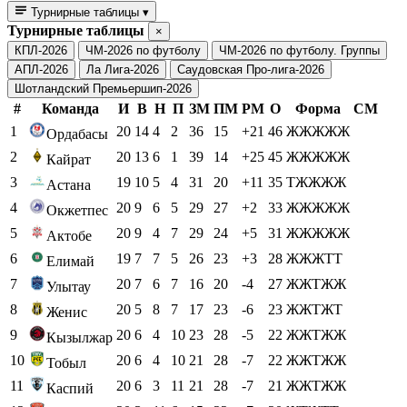
Турнирные таблицы
▾
Турнирные таблицы
×
КПЛ-2026
ЧМ-2026 по футболу
ЧМ-2026 по футболу. Группы
АПЛ-2026
Ла Лига-2026
Саудовская Про-лига-2026
Шотландский Премьершип-2026
#
Команда
И
В
Н
П
ЗМ
ПМ
РМ
О
Форма
СМ
1
20
14
4
2
36
15
+21
46
ЖЖЖЖЖ
Ордабасы
2
20
13
6
1
39
14
+25
45
ЖЖЖЖЖ
Кайрат
3
19
10
5
4
31
20
+11
35
ТЖЖЖЖ
Астана
4
20
9
6
5
29
27
+2
33
ЖЖЖЖЖ
Окжетпес
5
20
9
4
7
29
24
+5
31
ЖЖЖЖЖ
Актобе
6
19
7
7
5
26
23
+3
28
ЖЖЖТТ
Елимай
7
20
7
6
7
16
20
-4
27
ЖЖТЖЖ
Улытау
8
20
5
8
7
17
23
-6
23
ЖЖТЖТ
Женис
9
20
6
4
10
23
28
-5
22
ЖЖТЖЖ
Кызылжар
10
20
6
4
10
21
28
-7
22
ЖЖТЖЖ
Тобыл
11
20
6
3
11
21
28
-7
21
ЖЖТЖЖ
Каспий