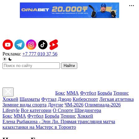
Реклама:
+7 777 010 37 56
Найти
Бокс
ММА
Футбол
Борьба
Теннис
Хоккей
Шахматы
Футзал
Дзюдо
Киберспорт
Легкая атлетика
Зимние виды спорта
Другие
ЧМ-2026
Олимпиада-2026
Lifestyle
Все категории
О Спорте Шредингера
Бокс
ММА
Футбол
Борьба
Теннис
Хоккей
Елена Рыбакина - Энн Ли. Прямая трансляция матча
казахстанки на Мастерс в Торонто