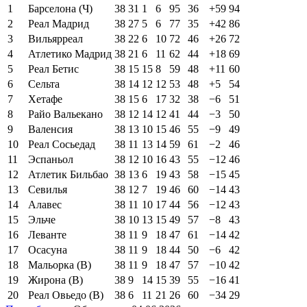
1
Барселона (Ч)
38
31
1
6
95
36
+59
94
2
Реал Мадрид
38
27
5
6
77
35
+42
86
3
Вильярреал
38
22
6
10
72
46
+26
72
4
Атлетико Мадрид
38
21
6
11
62
44
+18
69
5
Реал Бетис
38
15
15
8
59
48
+11
60
6
Сельта
38
14
12
12
53
48
+5
54
7
Хетафе
38
15
6
17
32
38
−6
51
8
Райо Вальекано
38
12
14
12
41
44
−3
50
9
Валенсия
38
13
10
15
46
55
−9
49
10
Реал Сосьедад
38
11
13
14
59
61
−2
46
11
Эспаньол
38
12
10
16
43
55
−12
46
12
Атлетик Бильбао
38
13
6
19
43
58
−15
45
13
Севилья
38
12
7
19
46
60
−14
43
14
Алавес
38
11
10
17
44
56
−12
43
15
Эльче
38
10
13
15
49
57
−8
43
16
Леванте
38
11
9
18
47
61
−14
42
17
Осасуна
38
11
9
18
44
50
−6
42
18
Мальорка (В)
38
11
9
18
47
57
−10
42
19
Жирона (В)
38
9
14
15
39
55
−16
41
20
Реал Овьедо (В)
38
6
11
21
26
60
−34
29