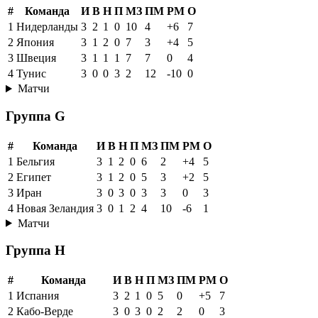
#
Команда
И
В
Н
П
МЗ
ПМ
РМ
О
1
Нидерланды
3
2
1
0
10
4
+6
7
2
Япония
3
1
2
0
7
3
+4
5
3
Швеция
3
1
1
1
7
7
0
4
4
Тунис
3
0
0
3
2
12
-10
0
Матчи
Группа G
#
Команда
И
В
Н
П
МЗ
ПМ
РМ
О
1
Бельгия
3
1
2
0
6
2
+4
5
2
Египет
3
1
2
0
5
3
+2
5
3
Иран
3
0
3
0
3
3
0
3
4
Новая Зеландия
3
0
1
2
4
10
-6
1
Матчи
Группа H
#
Команда
И
В
Н
П
МЗ
ПМ
РМ
О
1
Испания
3
2
1
0
5
0
+5
7
2
Кабо-Верде
3
0
3
0
2
2
0
3