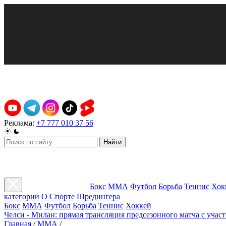
Реклама:
+7 777 010 37 56
Найти
Бокс
ММА
Футбол
Борьба
Теннис
Хок
категории
О Спорте Шредингера
Бокс
ММА
Футбол
Борьба
Теннис
Хоккей
Челси - Милан: прямая трансляция предсезонного матча с учас
Главная
/
ММА
/