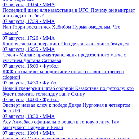
07 августа, 19:04 • ММА
Последний шанс для казахстанца в UFC. Почему он выиграет
и что ждать от боя?
07 августа, 17:39 • ММА
Иан Гэрри восхитился Хабибом Нурмагомедовым. Что
сказал?
07 августа, 17:26 • ММА
Конору сделали операцию. Он сделал заявление о будущем
07 августа, 15:55 • ММА
Челси - Милан: прямая трансляция предсезонного матча с
участием Дастана Сатпаева
07 августа, 15:00 • Футбол
КФФ похвалили за подписание нового главного тренера
сборной
07 августа, 14:30 • Футбол
Новый тренерский штаб сборной Казахстана по футболу: кто
будет помогать голландцу ван'т Схипу
07 августа, 14:00 • Футбол
Эксперт назвал ключ к победе Дияра Нургожая в четвертом
бою UFC
07 августа, 13:30 • ММА
Асу Алмабаев официально вошел в топовую лигу. Там
выступают Царукян и Белал
07 августа, 13:04 • ММА
Джон ван'т Схип представлен в качестве кандидата на пост