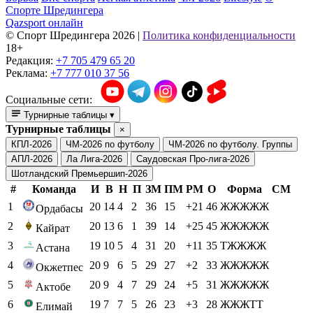
Спорте Шредингера
Qazsport онлайн
© Cпорт Шредингера 2026
|
Политика конфиденциальности
18+
Редакция:
+7 705 479 65 20
Реклама:
+7 777 010 37 56
Социальные сети:
Турнирные таблицы
▾
Турнирные таблицы
×
КПЛ-2026
ЧМ-2026 по футболу
ЧМ-2026 по футболу. Группы
АПЛ-2026
Ла Лига-2026
Саудовская Про-лига-2026
Шотландский Премьершип-2026
#
Команда
И
В
Н
П
ЗМ
ПМ
РМ
О
Форма
СМ
1
20
14
4
2
36
15
+21
46
ЖЖЖЖЖ
Ордабасы
2
20
13
6
1
39
14
+25
45
ЖЖЖЖЖ
Кайрат
3
19
10
5
4
31
20
+11
35
ТЖЖЖЖ
Астана
4
20
9
6
5
29
27
+2
33
ЖЖЖЖЖ
Окжетпес
5
20
9
4
7
29
24
+5
31
ЖЖЖЖЖ
Актобе
6
19
7
7
5
26
23
+3
28
ЖЖЖТТ
Елимай