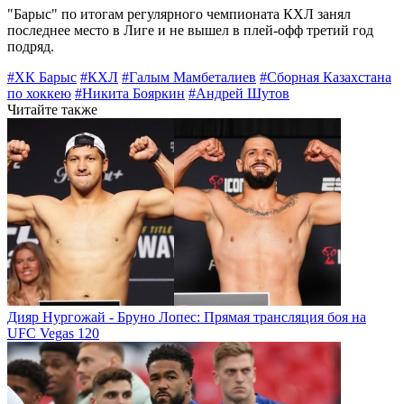
"Барыс" по итогам регулярного чемпионата КХЛ занял
последнее место в Лиге и не вышел в плей-офф третий год
подряд.
#ХК Барыс
#КХЛ
#Галым Мамбеталиев
#Сборная Казахстана
по хоккею
#Никита Бояркин
#Андрей Шутов
Читайте также
Дияр Нургожай - Бруно Лопес: Прямая трансляция боя на
UFC Vegas 120