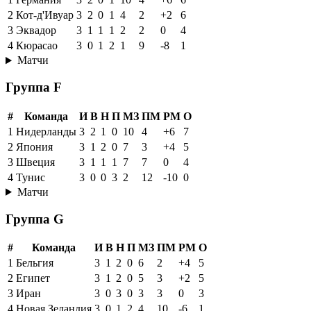
2
Кот-д'Ивуар
3
2
0
1
4
2
+2
6
3
Эквадор
3
1
1
1
2
2
0
4
4
Кюрасао
3
0
1
2
1
9
-8
1
Матчи
Группа F
#
Команда
И
В
Н
П
МЗ
ПМ
РМ
О
1
Нидерланды
3
2
1
0
10
4
+6
7
2
Япония
3
1
2
0
7
3
+4
5
3
Швеция
3
1
1
1
7
7
0
4
4
Тунис
3
0
0
3
2
12
-10
0
Матчи
Группа G
#
Команда
И
В
Н
П
МЗ
ПМ
РМ
О
1
Бельгия
3
1
2
0
6
2
+4
5
2
Египет
3
1
2
0
5
3
+2
5
3
Иран
3
0
3
0
3
3
0
3
4
Новая Зеландия
3
0
1
2
4
10
-6
1