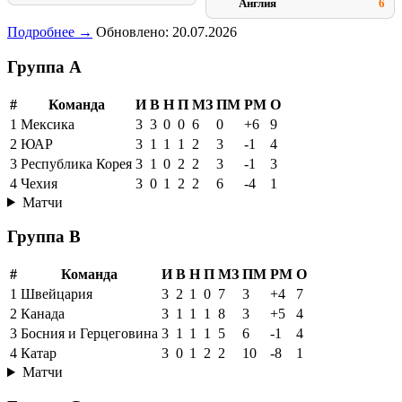
Англия
6
Подробнее →
Обновлено: 20.07.2026
Группа A
#
Команда
И
В
Н
П
МЗ
ПМ
РМ
О
1
Мексика
3
3
0
0
6
0
+6
9
2
ЮАР
3
1
1
1
2
3
-1
4
3
Республика Корея
3
1
0
2
2
3
-1
3
4
Чехия
3
0
1
2
2
6
-4
1
Матчи
Группа B
#
Команда
И
В
Н
П
МЗ
ПМ
РМ
О
1
Швейцария
3
2
1
0
7
3
+4
7
2
Канада
3
1
1
1
8
3
+5
4
3
Босния и Герцеговина
3
1
1
1
5
6
-1
4
4
Катар
3
0
1
2
2
10
-8
1
Матчи