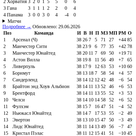
2
Хорватия
3
2
0
1
5
5
0
6
3
Гана
3
1
1
1
2
2
0
4
4
Панама
3
0
0
3
0
4
-4
0
Матчи
Подробнее →
Обновлено: 29.06.2026
Поз
Команда
И
В
Н
П
МЗ
МП
РМ
О
1
Арсенал (Ч)
38
26
7
5
71
27
+44
85
2
Манчестер Сити
38
23
9
6
77
35
+42
78
3
Манчестер Юнайтед
38
20
11
7
69
50
+19
71
4
Астон Вилла
38
19
8
11
56
49
+7
65
5
Ливерпуль
38
17
9
12
63
53
+10
60
6
Борнмут
38
13
18
7
58
54
+4
57
7
Сандерленд
38
14
12
12
42
48
−6
54
8
Брайтон энд Хоув Альбион
38
14
11
13
52
46
+6
53
9
Брентфорд
38
14
11
13
55
52
+3
53
10
Челси
38
14
10
14
58
52
+6
52
11
Фулхэм
38
15
7
16
47
51
−4
52
12
Ньюкасл Юнайтед
38
14
7
17
53
55
−2
49
13
Эвертон
38
13
10
15
47
50
−3
49
14
Лидс Юнайтед
38
11
14
13
49
56
−7
47
15
Кристал Пэлас
38
11
12
15
41
51
−10
45