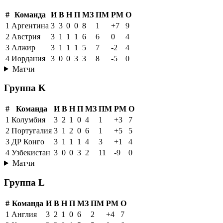
#
Команда
И
В
Н
П
МЗ
ПМ
РМ
О
1
Аргентина
3
3
0
0
8
1
+7
9
2
Австрия
3
1
1
1
6
6
0
4
3
Алжир
3
1
1
1
5
7
-2
4
4
Иордания
3
0
0
3
3
8
-5
0
Матчи
Группа K
#
Команда
И
В
Н
П
МЗ
ПМ
РМ
О
1
Колумбия
3
2
1
0
4
1
+3
7
2
Португалия
3
1
2
0
6
1
+5
5
3
ДР Конго
3
1
1
1
4
3
+1
4
4
Узбекистан
3
0
0
3
2
11
-9
0
Матчи
Группа L
#
Команда
И
В
Н
П
МЗ
ПМ
РМ
О
1
Англия
3
2
1
0
6
2
+4
7