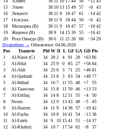
14
Алавес
38
11
10
17
44
56
−12
43
15
Эльче
38
10
13
15
49
57
−8
43
16
Леванте
38
11
9
18
47
61
−14
42
17
Осасуна
38
11
9
18
44
50
−6
42
18
Мальорка (В)
38
11
9
18
47
57
−10
42
19
Жирона (В)
38
9
14
15
39
55
−16
41
20
Реал Овьедо (В)
38
6
11
21
26
60
−34
29
Подробнее →
Обновлено: 04.06.2026
Pos
Teamvte
Pld
W
D
L
GF
GA
GD
Pts
1
Al-Nassr (C)
34
28
2
4
91
28
+63
86
2
Al-Hilal
34
25
9
0
85
27
+58
84
3
Al-Ahli
34
25
6
3
71
25
+46
81
4
Al-Qadsiah
34
23
8
3
83
34
+49
77
5
Al-Ittihad
34
16
7
11
55
48
+7
55
6
Al-Taawoun
34
15
8
11
59
46
+13
53
7
Al-Ettifaq
34
14
8
12
51
55
−4
50
8
Neom
34
12
9
13
43
48
−5
45
9
Al-Hazem
34
11
9
14
38
57
−19
42
10
Al-Fayha
34
10
8
16
41
54
−13
38
11
Al-Fateh
34
9
10
15
41
55
−14
37
12
Al-Khaleej
34
10
7
17
54
62
−8
37