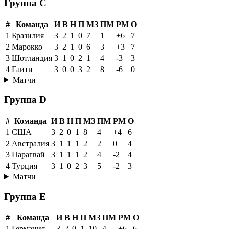
Группа C
#
Команда
И
В
Н
П
МЗ
ПМ
РМ
О
1
Бразилия
3
2
1
0
7
1
+6
7
2
Марокко
3
2
1
0
6
3
+3
7
3
Шотландия
3
1
0
2
1
4
-3
3
4
Гаити
3
0
0
3
2
8
-6
0
Матчи
Группа D
#
Команда
И
В
Н
П
МЗ
ПМ
РМ
О
1
США
3
2
0
1
8
4
+4
6
2
Австралия
3
1
1
1
2
2
0
4
3
Парагвай
3
1
1
1
2
4
-2
4
4
Турция
3
1
0
2
3
5
-2
3
Матчи
Группа E
#
Команда
И
В
Н
П
МЗ
ПМ
РМ
О
1
Германия
3
2
0
1
10
4
+6
6