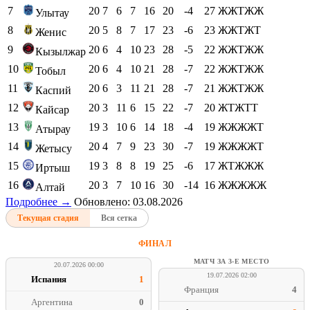
7
20
7
6
7
16
20
-4
27
ЖЖТЖЖ
Улытау
8
20
5
8
7
17
23
-6
23
ЖЖТЖТ
Женис
9
20
6
4
10
23
28
-5
22
ЖЖТЖЖ
Кызылжар
10
20
6
4
10
21
28
-7
22
ЖЖТЖЖ
Тобыл
11
20
6
3
11
21
28
-7
21
ЖЖТЖЖ
Каспий
12
20
3
11
6
15
22
-7
20
ЖТЖТТ
Кайсар
13
19
3
10
6
14
18
-4
19
ЖЖЖЖТ
Атырау
14
20
4
7
9
23
30
-7
19
ЖЖЖЖТ
Жетысу
15
19
3
8
8
19
25
-6
17
ЖТЖЖЖ
Иртыш
16
20
3
7
10
16
30
-14
16
ЖЖЖЖЖ
Алтай
Подробнее →
Обновлено: 03.08.2026
Текущая стадия
Вся сетка
ФИНАЛ
МАТЧ ЗА 3-Е МЕСТО
20.07.2026 00:00
19.07.2026 02:00
Испания
1
Франция
4
Аргентина
0