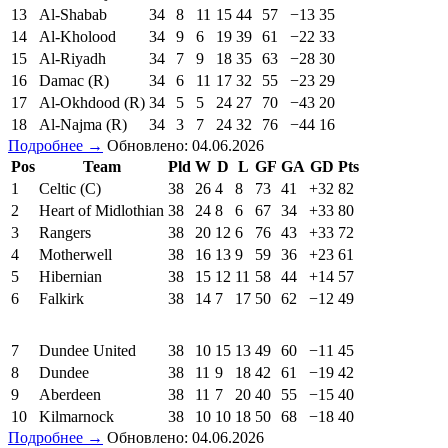
13
Al-Shabab
34
8
11
15
44
57
−13
35
14
Al-Kholood
34
9
6
19
39
61
−22
33
15
Al-Riyadh
34
7
9
18
35
63
−28
30
16
Damac (R)
34
6
11
17
32
55
−23
29
17
Al-Okhdood (R)
34
5
5
24
27
70
−43
20
18
Al-Najma (R)
34
3
7
24
32
76
−44
16
Подробнее →
Обновлено: 04.06.2026
Pos
Team
Pld
W
D
L
GF
GA
GD
Pts
1
Celtic (C)
38
26
4
8
73
41
+32
82
2
Heart of Midlothian
38
24
8
6
67
34
+33
80
3
Rangers
38
20
12
6
76
43
+33
72
4
Motherwell
38
16
13
9
59
36
+23
61
5
Hibernian
38
15
12
11
58
44
+14
57
6
Falkirk
38
14
7
17
50
62
−12
49
7
Dundee United
38
10
15
13
49
60
−11
45
8
Dundee
38
11
9
18
42
61
−19
42
9
Aberdeen
38
11
7
20
40
55
−15
40
10
Kilmarnock
38
10
10
18
50
68
−18
40
Подробнее →
Обновлено: 04.06.2026