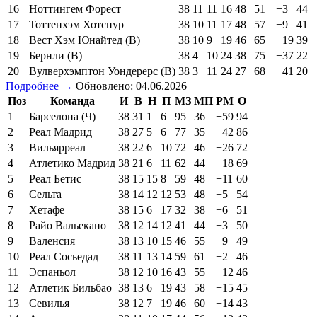
16
Ноттингем Форест
38
11
11
16
48
51
−3
44
17
Тоттенхэм Хотспур
38
10
11
17
48
57
−9
41
18
Вест Хэм Юнайтед (В)
38
10
9
19
46
65
−19
39
19
Бернли (В)
38
4
10
24
38
75
−37
22
20
Вулверхэмптон Уондерерс (В)
38
3
11
24
27
68
−41
20
Подробнее →
Обновлено: 04.06.2026
Поз
Команда
И
В
Н
П
МЗ
МП
РМ
О
1
Барселона (Ч)
38
31
1
6
95
36
+59
94
2
Реал Мадрид
38
27
5
6
77
35
+42
86
3
Вильярреал
38
22
6
10
72
46
+26
72
4
Атлетико Мадрид
38
21
6
11
62
44
+18
69
5
Реал Бетис
38
15
15
8
59
48
+11
60
6
Сельта
38
14
12
12
53
48
+5
54
7
Хетафе
38
15
6
17
32
38
−6
51
8
Райо Вальекано
38
12
14
12
41
44
−3
50
9
Валенсия
38
13
10
15
46
55
−9
49
10
Реал Сосьедад
38
11
13
14
59
61
−2
46
11
Эспаньол
38
12
10
16
43
55
−12
46
12
Атлетик Бильбао
38
13
6
19
43
58
−15
45
13
Севилья
38
12
7
19
46
60
−14
43