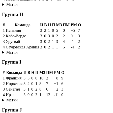
Матчи
Группа H
#
Команда
И
В
Н
П
МЗ
ПМ
РМ
О
1
Испания
3
2
1
0
5
0
+5
7
2
Кабо-Верде
3
0
3
0
2
2
0
3
3
Уругвай
3
0
2
1
3
4
-1
2
4
Саудовская Аравия
3
0
2
1
1
5
-4
2
Матчи
Группа I
#
Команда
И
В
Н
П
МЗ
ПМ
РМ
О
1
Франция
3
3
0
0
10
2
+8
9
2
Норвегия
3
2
0
1
8
7
+1
6
3
Сенегал
3
1
0
2
8
6
+2
3
4
Ирак
3
0
0
3
1
12
-11
0
Матчи
Группа J