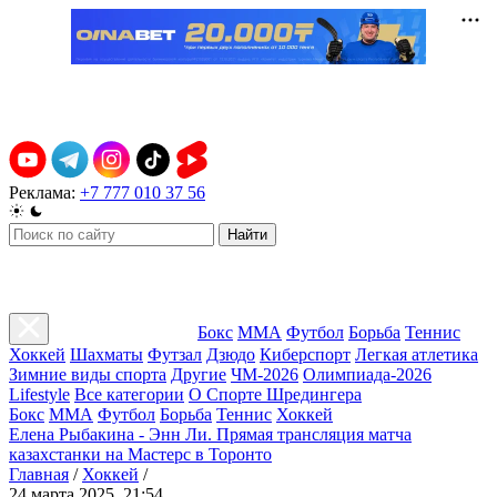
Реклама:
+7 777 010 37 56
Найти
Бокс
ММА
Футбол
Борьба
Теннис
Хоккей
Шахматы
Футзал
Дзюдо
Киберспорт
Легкая атлетика
Зимние виды спорта
Другие
ЧМ-2026
Олимпиада-2026
Lifestyle
Все категории
О Спорте Шредингера
Бокс
ММА
Футбол
Борьба
Теннис
Хоккей
Елена Рыбакина - Энн Ли. Прямая трансляция матча
казахстанки на Мастерс в Торонто
Главная
/
Хоккей
/
24 марта 2025, 21:54