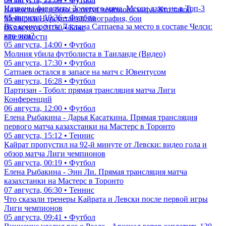
06 августа, 22:00 • Футбол
Названы фавориты Золотого мяча. Месси даже не в Топ-3
Казахстанец в бою за титул чемпиона мира. Кто такой
05 августа, 10:36 • Футбол
Мейирим Нурсултанов: биография, бои
Все конкуренты Дастана Сатпаева за место в составе Челси:
06 августа, 21:30 • Бокс
кто они?
еще новости
05 августа, 14:00 • Футбол
Молния убила футболиста в Таиланде (Видео)
05 августа, 17:30 • Футбол
Сатпаев остался в запасе на матч с Ювентусом
05 августа, 16:28 • Футбол
Партизан - Тобол: прямая трансляция матча Лиги
Конференций
06 августа, 12:00 • Футбол
Елена Рыбакина - Дарья Касаткина. Прямая трансляция
первого матча казахстанки на Мастерс в Торонто
05 августа, 15:12 • Теннис
Кайрат пропустил на 92-й минуте от Левски: видео гола и
обзор матча Лиги чемпионов
05 августа, 00:19 • Футбол
Елена Рыбакина - Энн Ли. Прямая трансляция матча
казахстанки на Мастерс в Торонто
07 августа, 06:30 • Теннис
Что сказали тренеры Кайрата и Левски после первой игры
Лиги чемпионов
05 августа, 09:41 • Футбол