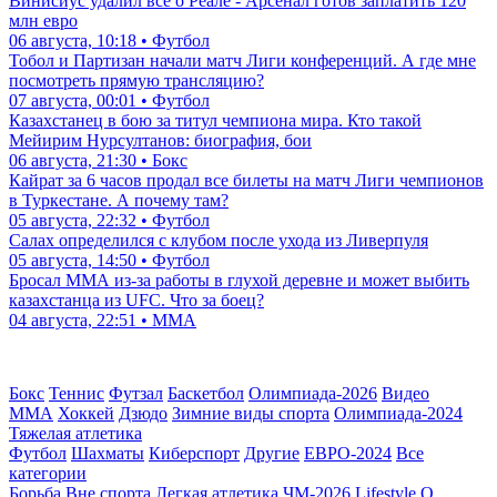
Винисиус удалил все о Реале - Арсенал готов заплатить 120
млн евро
06 августа, 10:18 • Футбол
Тобол и Партизан начали матч Лиги конференций. А где мне
посмотреть прямую трансляцию?
07 августа, 00:01 • Футбол
Казахстанец в бою за титул чемпиона мира. Кто такой
Мейирим Нурсултанов: биография, бои
06 августа, 21:30 • Бокс
Кайрат за 6 часов продал все билеты на матч Лиги чемпионов
в Туркестане. А почему там?
05 августа, 22:32 • Футбол
Салах определился с клубом после ухода из Ливерпуля
05 августа, 14:50 • Футбол
Бросал ММА из-за работы в глухой деревне и может выбить
казахстанца из UFC. Что за боец?
04 августа, 22:51 • ММА
Бокс
Теннис
Футзал
Баскетбол
Олимпиада-2026
Видео
ММА
Хоккей
Дзюдо
Зимние виды спорта
Олимпиада-2024
Тяжелая атлетика
Футбол
Шахматы
Киберспорт
Другие
ЕВРО-2024
Все
категории
Борьба
Вне спорта
Легкая атлетика
ЧМ-2026
Lifestyle
О