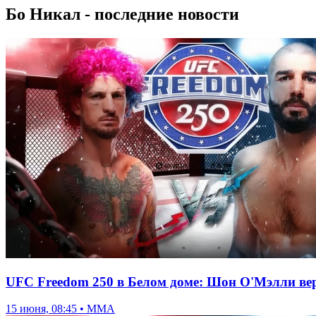
Бо Никал - последние новости
UFC Freedom 250 в Белом доме: Шон О'Мэлли вер
15 июня, 08:45 • ММА