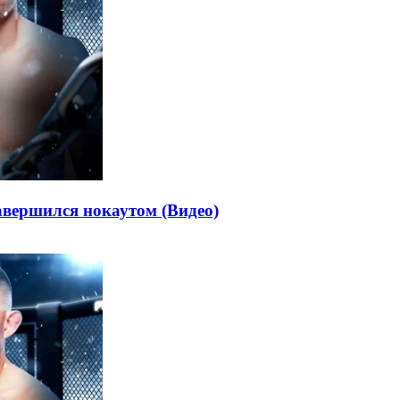
авершился нокаутом (Видео)