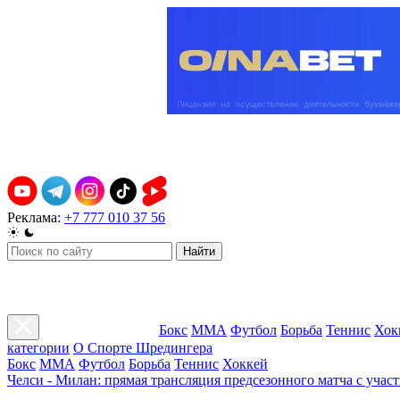
Реклама:
+7 777 010 37 56
Найти
Бокс
ММА
Футбол
Борьба
Теннис
Хок
категории
О Спорте Шредингера
Бокс
ММА
Футбол
Борьба
Теннис
Хоккей
Челси - Милан: прямая трансляция предсезонного матча с учас