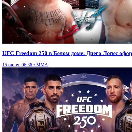
UFC Freedom 250 в Белом доме: Диего Лопес офо
15 июня, 06:36 • ММА