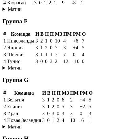
4
Кюрасао
3
0
1
2
1
9
-8
1
Матчи
Группа F
#
Команда
И
В
Н
П
МЗ
ПМ
РМ
О
1
Нидерланды
3
2
1
0
10
4
+6
7
2
Япония
3
1
2
0
7
3
+4
5
3
Швеция
3
1
1
1
7
7
0
4
4
Тунис
3
0
0
3
2
12
-10
0
Матчи
Группа G
#
Команда
И
В
Н
П
МЗ
ПМ
РМ
О
1
Бельгия
3
1
2
0
6
2
+4
5
2
Египет
3
1
2
0
5
3
+2
5
3
Иран
3
0
3
0
3
3
0
3
4
Новая Зеландия
3
0
1
2
4
10
-6
1
Матчи
Группа H