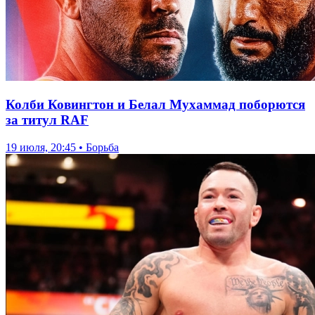
Колби Ковингтон и Белал Мухаммад поборются
за титул RAF
19 июля, 20:45 • Борьба