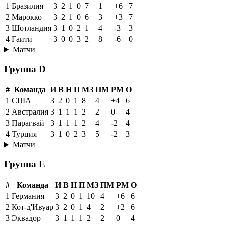
1
Бразилия
3
2
1
0
7
1
+6
7
2
Марокко
3
2
1
0
6
3
+3
7
3
Шотландия
3
1
0
2
1
4
-3
3
4
Гаити
3
0
0
3
2
8
-6
0
Матчи
Группа D
#
Команда
И
В
Н
П
МЗ
ПМ
РМ
О
1
США
3
2
0
1
8
4
+4
6
2
Австралия
3
1
1
1
2
2
0
4
3
Парагвай
3
1
1
1
2
4
-2
4
4
Турция
3
1
0
2
3
5
-2
3
Матчи
Группа E
#
Команда
И
В
Н
П
МЗ
ПМ
РМ
О
1
Германия
3
2
0
1
10
4
+6
6
2
Кот-д'Ивуар
3
2
0
1
4
2
+2
6
3
Эквадор
3
1
1
1
2
2
0
4