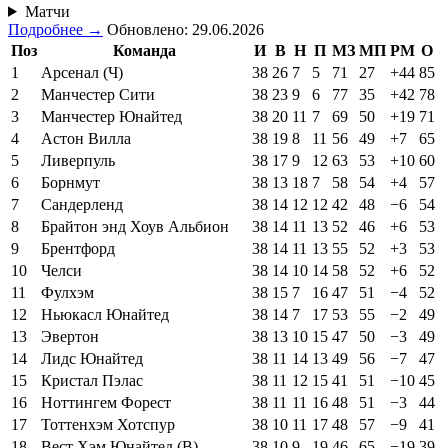
Матчи
Подробнее →
Обновлено: 29.06.2026
Поз
Команда
И
В
Н
П
МЗ
МП
РМ
О
1
Арсенал (Ч)
38
26
7
5
71
27
+44
85
2
Манчестер Сити
38
23
9
6
77
35
+42
78
3
Манчестер Юнайтед
38
20
11
7
69
50
+19
71
4
Астон Вилла
38
19
8
11
56
49
+7
65
5
Ливерпуль
38
17
9
12
63
53
+10
60
6
Борнмут
38
13
18
7
58
54
+4
57
7
Сандерленд
38
14
12
12
42
48
−6
54
8
Брайтон энд Хоув Альбион
38
14
11
13
52
46
+6
53
9
Брентфорд
38
14
11
13
55
52
+3
53
10
Челси
38
14
10
14
58
52
+6
52
11
Фулхэм
38
15
7
16
47
51
−4
52
12
Ньюкасл Юнайтед
38
14
7
17
53
55
−2
49
13
Эвертон
38
13
10
15
47
50
−3
49
14
Лидс Юнайтед
38
11
14
13
49
56
−7
47
15
Кристал Пэлас
38
11
12
15
41
51
−10
45
16
Ноттингем Форест
38
11
11
16
48
51
−3
44
17
Тоттенхэм Хотспур
38
10
11
17
48
57
−9
41
18
Вест Хэм Юнайтед (В)
38
10
9
19
46
65
−19
39