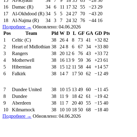
15
Al-Riyadh
34
7
9
18
35
63
−28
30
16
Damac (R)
34
6
11
17
32
55
−23
29
17
Al-Okhdood (R)
34
5
5
24
27
70
−43
20
18
Al-Najma (R)
34
3
7
24
32
76
−44
16
Подробнее →
Обновлено: 04.06.2026
Pos
Team
Pld
W
D
L
GF
GA
GD
Pts
1
Celtic (C)
38
26
4
8
73
41
+32
82
2
Heart of Midlothian
38
24
8
6
67
34
+33
80
3
Rangers
38
20
12
6
76
43
+33
72
4
Motherwell
38
16
13
9
59
36
+23
61
5
Hibernian
38
15
12
11
58
44
+14
57
6
Falkirk
38
14
7
17
50
62
−12
49
7
Dundee United
38
10
15
13
49
60
−11
45
8
Dundee
38
11
9
18
42
61
−19
42
9
Aberdeen
38
11
7
20
40
55
−15
40
10
Kilmarnock
38
10
10
18
50
68
−18
40
Подробнее →
Обновлено: 04.06.2026