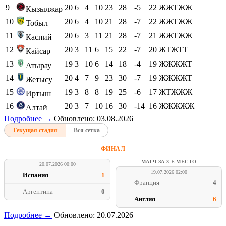
9
20
6
4
10
23
28
-5
22
ЖЖТЖЖ
Кызылжар
10
20
6
4
10
21
28
-7
22
ЖЖТЖЖ
Тобыл
11
20
6
3
11
21
28
-7
21
ЖЖТЖЖ
Каспий
12
20
3
11
6
15
22
-7
20
ЖТЖТТ
Кайсар
13
19
3
10
6
14
18
-4
19
ЖЖЖЖТ
Атырау
14
20
4
7
9
23
30
-7
19
ЖЖЖЖТ
Жетысу
15
19
3
8
8
19
25
-6
17
ЖТЖЖЖ
Иртыш
16
20
3
7
10
16
30
-14
16
ЖЖЖЖЖ
Алтай
Подробнее →
Обновлено: 03.08.2026
Текущая стадия
Вся сетка
ФИНАЛ
МАТЧ ЗА 3-Е МЕСТО
20.07.2026 00:00
19.07.2026 02:00
Испания
1
Франция
4
Аргентина
0
Англия
6
Подробнее →
Обновлено: 20.07.2026