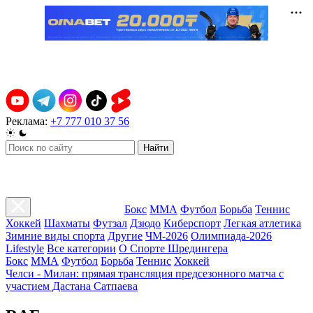
Реклама:
+7 777 010 37 56
Найти
Бокс
ММА
Футбол
Борьба
Теннис
Хоккей
Шахматы
Футзал
Дзюдо
Киберспорт
Легкая атлетика
Зимние виды спорта
Другие
ЧМ-2026
Олимпиада-2026
Lifestyle
Все категории
О Спорте Шредингера
Бокс
ММА
Футбол
Борьба
Теннис
Хоккей
Челси - Милан: прямая трансляция предсезонного матча с
участием Дастана Сатпаева