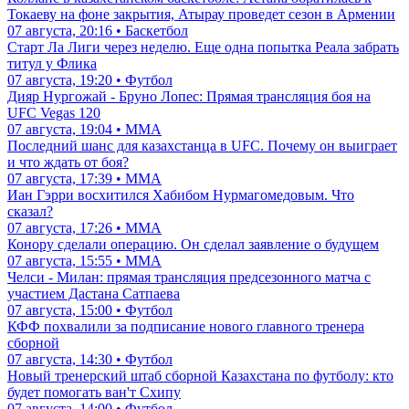
Токаеву на фоне закрытия, Атырау проведет сезон в Армении
07 августа, 20:16 • Баскетбол
Старт Ла Лиги через неделю. Еще одна попытка Реала забрать
титул у Флика
07 августа, 19:20 • Футбол
Дияр Нургожай - Бруно Лопес: Прямая трансляция боя на
UFC Vegas 120
07 августа, 19:04 • ММА
Последний шанс для казахстанца в UFC. Почему он выиграет
и что ждать от боя?
07 августа, 17:39 • ММА
Иан Гэрри восхитился Хабибом Нурмагомедовым. Что
сказал?
07 августа, 17:26 • ММА
Конору сделали операцию. Он сделал заявление о будущем
07 августа, 15:55 • ММА
Челси - Милан: прямая трансляция предсезонного матча с
участием Дастана Сатпаева
07 августа, 15:00 • Футбол
КФФ похвалили за подписание нового главного тренера
сборной
07 августа, 14:30 • Футбол
Новый тренерский штаб сборной Казахстана по футболу: кто
будет помогать ван'т Схипу
07 августа, 14:00 • Футбол