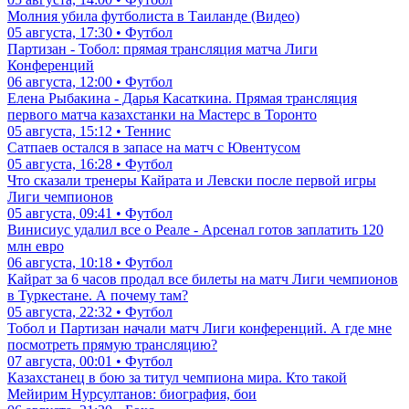
Молния убила футболиста в Таиланде (Видео)
05 августа, 17:30 • Футбол
Партизан - Тобол: прямая трансляция матча Лиги
Конференций
06 августа, 12:00 • Футбол
Елена Рыбакина - Дарья Касаткина. Прямая трансляция
первого матча казахстанки на Мастерс в Торонто
05 августа, 15:12 • Теннис
Сатпаев остался в запасе на матч с Ювентусом
05 августа, 16:28 • Футбол
Что сказали тренеры Кайрата и Левски после первой игры
Лиги чемпионов
05 августа, 09:41 • Футбол
Винисиус удалил все о Реале - Арсенал готов заплатить 120
млн евро
06 августа, 10:18 • Футбол
Кайрат за 6 часов продал все билеты на матч Лиги чемпионов
в Туркестане. А почему там?
05 августа, 22:32 • Футбол
Тобол и Партизан начали матч Лиги конференций. А где мне
посмотреть прямую трансляцию?
07 августа, 00:01 • Футбол
Казахстанец в бою за титул чемпиона мира. Кто такой
Мейирим Нурсултанов: биография, бои