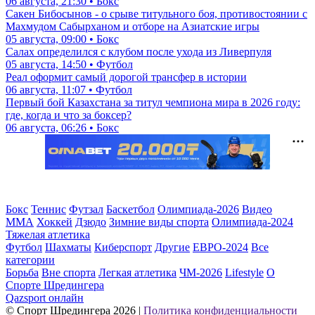
06 августа, 21:30 • Бокс
Сакен Бибосынов - о срыве титульного боя, противостоянии с
Махмудом Сабырханом и отборе на Азиатские игры
05 августа, 09:00 • Бокс
Салах определился с клубом после ухода из Ливерпуля
05 августа, 14:50 • Футбол
Реал оформит самый дорогой трансфер в истории
06 августа, 11:07 • Футбол
Первый бой Казахстана за титул чемпиона мира в 2026 году:
где, когда и что за боксер?
06 августа, 06:26 • Бокс
Бокс
Теннис
Футзал
Баскетбол
Олимпиада-2026
Видео
ММА
Хоккей
Дзюдо
Зимние виды спорта
Олимпиада-2024
Тяжелая атлетика
Футбол
Шахматы
Киберспорт
Другие
ЕВРО-2024
Все
категории
Борьба
Вне спорта
Легкая атлетика
ЧМ-2026
Lifestyle
О
Спорте Шредингера
Qazsport онлайн
© Cпорт Шредингера 2026
|
Политика конфиденциальности