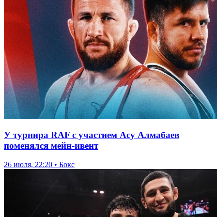
У турнира RAF с участием Асу Алмабаев
поменялся мейн-ивент
26 июля, 22:20 • Бокс