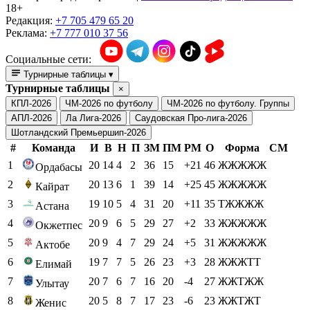
18+
Редакция:
+7 705 479 65 20
Реклама:
+7 777 010 37 56
Социальные сети:
Турнирные таблицы
▾
Турнирные таблицы
×
КПЛ-2026
ЧМ-2026 по футболу
ЧМ-2026 по футболу. Группы
АПЛ-2026
Ла Лига-2026
Саудовская Про-лига-2026
Шотландский Премьершип-2026
#
Команда
И
В
Н
П
ЗМ
ПМ
РМ
О
Форма
СМ
1
20
14
4
2
36
15
+21
46
ЖЖЖЖЖ
Ордабасы
2
20
13
6
1
39
14
+25
45
ЖЖЖЖЖ
Кайрат
3
19
10
5
4
31
20
+11
35
ТЖЖЖЖ
Астана
4
20
9
6
5
29
27
+2
33
ЖЖЖЖЖ
Окжетпес
5
20
9
4
7
29
24
+5
31
ЖЖЖЖЖ
Актобе
6
19
7
7
5
26
23
+3
28
ЖЖЖТТ
Елимай
7
20
7
6
7
16
20
-4
27
ЖЖТЖЖ
Улытау
8
20
5
8
7
17
23
-6
23
ЖЖТЖТ
Женис