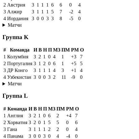
2
Австрия
3
1
1
1
6
6
0
4
3
Алжир
3
1
1
1
5
7
-2
4
4
Иордания
3
0
0
3
3
8
-5
0
Матчи
Группа K
#
Команда
И
В
Н
П
МЗ
ПМ
РМ
О
1
Колумбия
3
2
1
0
4
1
+3
7
2
Португалия
3
1
2
0
6
1
+5
5
3
ДР Конго
3
1
1
1
4
3
+1
4
4
Узбекистан
3
0
0
3
2
11
-9
0
Матчи
Группа L
#
Команда
И
В
Н
П
МЗ
ПМ
РМ
О
1
Англия
3
2
1
0
6
2
+4
7
2
Хорватия
3
2
0
1
5
5
0
6
3
Гана
3
1
1
1
2
2
0
4
4
Панама
3
0
0
3
0
4
-4
0