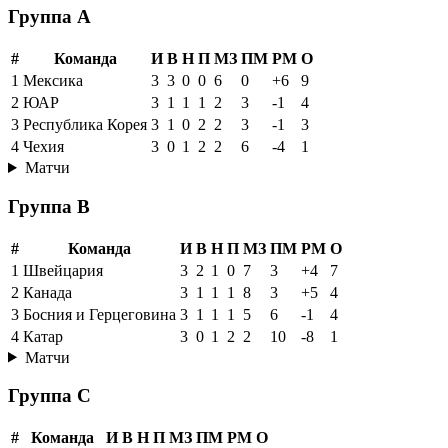
Группа A
#
Команда
И
В
Н
П
МЗ
ПМ
РМ
О
1
Мексика
3
3
0
0
6
0
+6
9
2
ЮАР
3
1
1
1
2
3
-1
4
3
Республика Корея
3
1
0
2
2
3
-1
3
4
Чехия
3
0
1
2
2
6
-4
1
Матчи
Группа B
#
Команда
И
В
Н
П
МЗ
ПМ
РМ
О
1
Швейцария
3
2
1
0
7
3
+4
7
2
Канада
3
1
1
1
8
3
+5
4
3
Босния и Герцеговина
3
1
1
1
5
6
-1
4
4
Катар
3
0
1
2
2
10
-8
1
Матчи
Группа C
#
Команда
И
В
Н
П
МЗ
ПМ
РМ
О