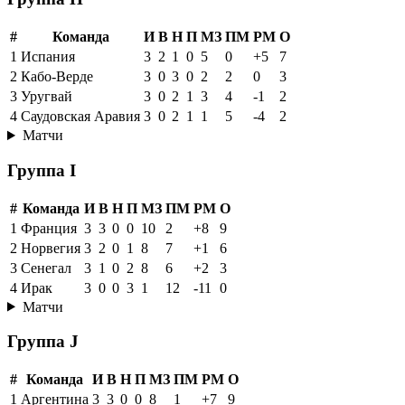
#
Команда
И
В
Н
П
МЗ
ПМ
РМ
О
1
Испания
3
2
1
0
5
0
+5
7
2
Кабо-Верде
3
0
3
0
2
2
0
3
3
Уругвай
3
0
2
1
3
4
-1
2
4
Саудовская Аравия
3
0
2
1
1
5
-4
2
Матчи
Группа I
#
Команда
И
В
Н
П
МЗ
ПМ
РМ
О
1
Франция
3
3
0
0
10
2
+8
9
2
Норвегия
3
2
0
1
8
7
+1
6
3
Сенегал
3
1
0
2
8
6
+2
3
4
Ирак
3
0
0
3
1
12
-11
0
Матчи
Группа J
#
Команда
И
В
Н
П
МЗ
ПМ
РМ
О
1
Аргентина
3
3
0
0
8
1
+7
9