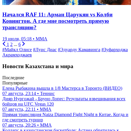
Начался RAF 11: Арман Царукян vs Колби
Ковингтон. А где мне посмотреть прямую
трансляцию?
19 июля, 05:18 • ММА
1
2
...
6
#Майкл Олисе
#Луис Диас
#Эдуарду Камавинга
#Зуфарходжа
Акрамходжаев
Новости Казахстана и мира
Последние
Популярные
Елена Рыбакина вышла в 1/8 Мастерса в Торонто (ВИДЕО)
07 августа, 23:14 • Теннис
Дияр Нургожай - Бруно Лопес: Результаты взвешивания всех
бойцов на UFC Vegas 120
07 августа, 22:11 • ММА
Прямая трансляция Naiza Diamond Fight Night в Китае. Когда и
где смотреть турнир
07 августа, 20:26 • ММА
Коллапс в казахстанском баскетболе: Астана обратилась к