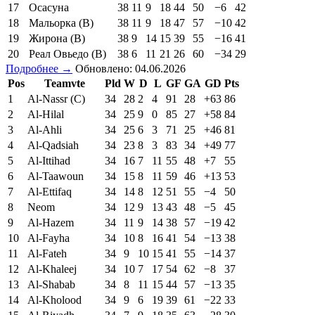
17
Осасуна
38
11
9
18
44
50
−6
42
18
Мальорка (В)
38
11
9
18
47
57
−10
42
19
Жирона (В)
38
9
14
15
39
55
−16
41
20
Реал Овьедо (В)
38
6
11
21
26
60
−34
29
Подробнее →
Обновлено: 04.06.2026
Pos
Teamvte
Pld
W
D
L
GF
GA
GD
Pts
1
Al-Nassr (C)
34
28
2
4
91
28
+63
86
2
Al-Hilal
34
25
9
0
85
27
+58
84
3
Al-Ahli
34
25
6
3
71
25
+46
81
4
Al-Qadsiah
34
23
8
3
83
34
+49
77
5
Al-Ittihad
34
16
7
11
55
48
+7
55
6
Al-Taawoun
34
15
8
11
59
46
+13
53
7
Al-Ettifaq
34
14
8
12
51
55
−4
50
8
Neom
34
12
9
13
43
48
−5
45
9
Al-Hazem
34
11
9
14
38
57
−19
42
10
Al-Fayha
34
10
8
16
41
54
−13
38
11
Al-Fateh
34
9
10
15
41
55
−14
37
12
Al-Khaleej
34
10
7
17
54
62
−8
37
13
Al-Shabab
34
8
11
15
44
57
−13
35
14
Al-Kholood
34
9
6
19
39
61
−22
33