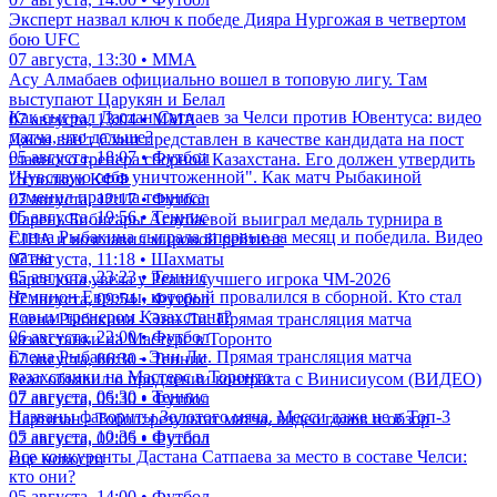
Эксперт назвал ключ к победе Дияра Нургожая в четвертом
бою UFC
07 августа, 13:30 • ММА
Асу Алмабаев официально вошел в топовую лигу. Там
выступают Царукян и Белал
Как сыграл Дастан Сатпаев за Челси против Ювентуса: видео
07 августа, 13:04 • ММА
матча, что дальше?
Джон ван'т Схип представлен в качестве кандидата на пост
05 августа, 18:07 • Футбол
главного тренера сборной Казахстана. Его должен утвердить
"Чувствую себя уничтоженной". Как матч Рыбакиной
Исполком КФФ
изменил правила тенниса
07 августа, 12:17 • Футбол
05 августа, 19:56 • Теннис
Парень Бибисары Асаубаевой выиграл медаль турнира в
Елена Рыбакина сыграла впервые за месяц и победила. Видео
США и возглавил мировой рейтинг
матча
07 августа, 11:18 • Шахматы
05 августа, 23:23 • Теннис
Барселона увела у Реала лучшего игрока ЧМ-2026
Чемпион Европы, который провалился в сборной. Кто стал
07 августа, 09:54 • Футбол
новым тренером Казахстана?
Елена Рыбакина - Энн Ли. Прямая трансляция матча
06 августа, 22:00 • Футбол
казахстанки на Мастерс в Торонто
Елена Рыбакина - Энн Ли. Прямая трансляция матча
07 августа, 06:30 • Теннис
казахстанки на Мастерс в Торонто
Реал объявил о продлении контракта с Винисиусом (ВИДЕО)
07 августа, 06:30 • Теннис
07 августа, 05:30 • Футбол
Названы фавориты Золотого мяча. Месси даже не в Топ-3
Партизан - Тобол: результат матча, видео голов и обзор
05 августа, 10:36 • Футбол
07 августа, 02:05 • Футбол
Все конкуренты Дастана Сатпаева за место в составе Челси:
еще новости
кто они?
05 августа, 14:00 • Футбол