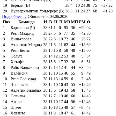
19
Бернли (В)
38
4
10
24
38
75
−37
22
20
Вулверхэмптон Уондерерс (В)
38
3
11
24
27
68
−41
20
Подробнее →
Обновлено: 04.06.2026
Поз
Команда
И
В
Н
П
МЗ
МП
РМ
О
1
Барселона (Ч)
38
31
1
6
95
36
+59
94
2
Реал Мадрид
38
27
5
6
77
35
+42
86
3
Вильярреал
38
22
6
10
72
46
+26
72
4
Атлетико Мадрид
38
21
6
11
62
44
+18
69
5
Реал Бетис
38
15
15
8
59
48
+11
60
6
Сельта
38
14
12
12
53
48
+5
54
7
Хетафе
38
15
6
17
32
38
−6
51
8
Райо Вальекано
38
12
14
12
41
44
−3
50
9
Валенсия
38
13
10
15
46
55
−9
49
10
Реал Сосьедад
38
11
13
14
59
61
−2
46
11
Эспаньол
38
12
10
16
43
55
−12
46
12
Атлетик Бильбао
38
13
6
19
43
58
−15
45
13
Севилья
38
12
7
19
46
60
−14
43
14
Алавес
38
11
10
17
44
56
−12
43
15
Эльче
38
10
13
15
49
57
−8
43
16
Леванте
38
11
9
18
47
61
−14
42