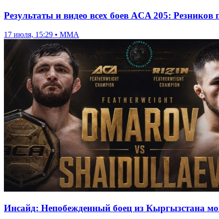
Результаты и видео всех боев ACA 205: Резнико
17 июля, 15:29 • ММА
Инсайд: Непобежденный боец из Кыргызстана мо