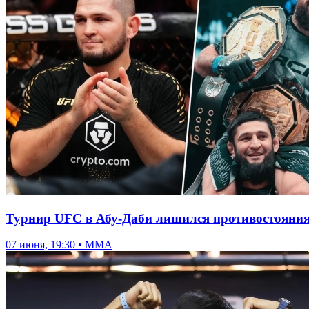
Турнир UFC в Абу-Даби лишился противостояния
07 июня, 19:30 • ММА