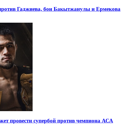
в против Гаджиева, бои Бакытжанулы и Ермекова
жет провести супербой против чемпиона АСА