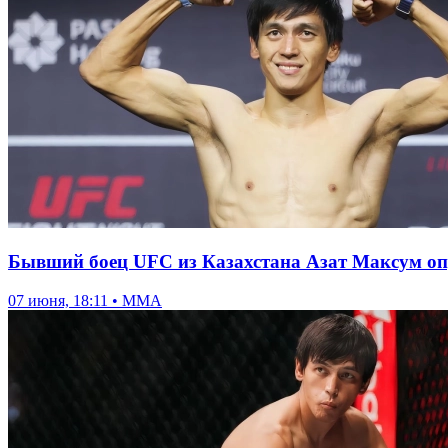
Бывший боец UFC из Казахстана Азат Максум оп
07 июня, 18:11 • ММА