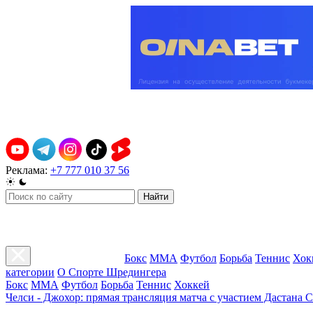
Реклама:
+7 777 010 37 56
Найти
Бокс
ММА
Футбол
Борьба
Теннис
Хок
категории
О Спорте Шредингера
Бокс
ММА
Футбол
Борьба
Теннис
Хоккей
Челси - Джохор: прямая трансляция матча с участием Дастана 