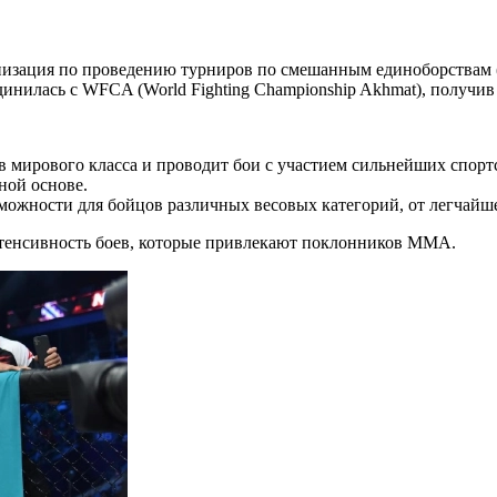
изация по проведению турниров по смешанным единоборствам (М
динилась с WFCA (World Fighting Championship Akhmat), получив
 мирового класса и проводит бои с участием сильнейших спортс
ной основе.
можности для бойцов различных весовых категорий, от легчайш
нтенсивность боев, которые привлекают поклонников ММА.