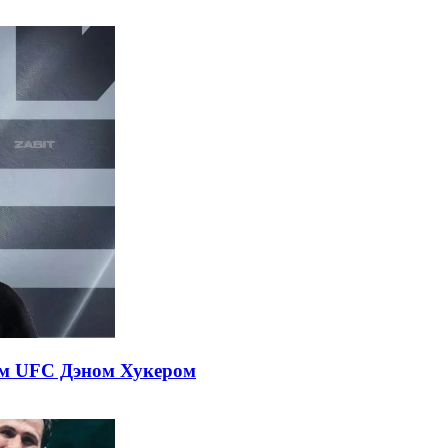
ом UFC Дэном Хукером