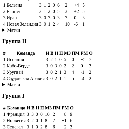
1
Бельгия
3
1
2
0
6
2
+4
5
2
Египет
3
1
2
0
5
3
+2
5
3
Иран
3
0
3
0
3
3
0
3
4
Новая Зеландия
3
0
1
2
4
10
-6
1
Матчи
Группа H
#
Команда
И
В
Н
П
МЗ
ПМ
РМ
О
1
Испания
3
2
1
0
5
0
+5
7
2
Кабо-Верде
3
0
3
0
2
2
0
3
3
Уругвай
3
0
2
1
3
4
-1
2
4
Саудовская Аравия
3
0
2
1
1
5
-4
2
Матчи
Группа I
#
Команда
И
В
Н
П
МЗ
ПМ
РМ
О
1
Франция
3
3
0
0
10
2
+8
9
2
Норвегия
3
2
0
1
8
7
+1
6
3
Сенегал
3
1
0
2
8
6
+2
3