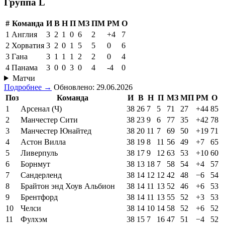
Группа L
#
Команда
И
В
Н
П
МЗ
ПМ
РМ
О
1
Англия
3
2
1
0
6
2
+4
7
2
Хорватия
3
2
0
1
5
5
0
6
3
Гана
3
1
1
1
2
2
0
4
4
Панама
3
0
0
3
0
4
-4
0
Матчи
Подробнее →
Обновлено: 29.06.2026
Поз
Команда
И
В
Н
П
МЗ
МП
РМ
О
1
Арсенал (Ч)
38
26
7
5
71
27
+44
85
2
Манчестер Сити
38
23
9
6
77
35
+42
78
3
Манчестер Юнайтед
38
20
11
7
69
50
+19
71
4
Астон Вилла
38
19
8
11
56
49
+7
65
5
Ливерпуль
38
17
9
12
63
53
+10
60
6
Борнмут
38
13
18
7
58
54
+4
57
7
Сандерленд
38
14
12
12
42
48
−6
54
8
Брайтон энд Хоув Альбион
38
14
11
13
52
46
+6
53
9
Брентфорд
38
14
11
13
55
52
+3
53
10
Челси
38
14
10
14
58
52
+6
52
11
Фулхэм
38
15
7
16
47
51
−4
52