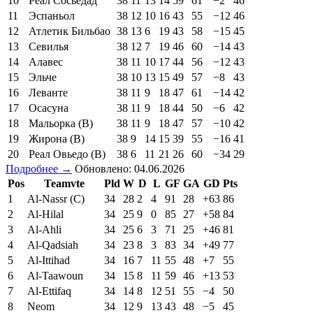
10
Реал Сосьедад
38
11
13
14
59
61
−2
46
11
Эспаньол
38
12
10
16
43
55
−12
46
12
Атлетик Бильбао
38
13
6
19
43
58
−15
45
13
Севилья
38
12
7
19
46
60
−14
43
14
Алавес
38
11
10
17
44
56
−12
43
15
Эльче
38
10
13
15
49
57
−8
43
16
Леванте
38
11
9
18
47
61
−14
42
17
Осасуна
38
11
9
18
44
50
−6
42
18
Мальорка (В)
38
11
9
18
47
57
−10
42
19
Жирона (В)
38
9
14
15
39
55
−16
41
20
Реал Овьедо (В)
38
6
11
21
26
60
−34
29
Подробнее →
Обновлено: 04.06.2026
Pos
Teamvte
Pld
W
D
L
GF
GA
GD
Pts
1
Al-Nassr (C)
34
28
2
4
91
28
+63
86
2
Al-Hilal
34
25
9
0
85
27
+58
84
3
Al-Ahli
34
25
6
3
71
25
+46
81
4
Al-Qadsiah
34
23
8
3
83
34
+49
77
5
Al-Ittihad
34
16
7
11
55
48
+7
55
6
Al-Taawoun
34
15
8
11
59
46
+13
53
7
Al-Ettifaq
34
14
8
12
51
55
−4
50
8
Neom
34
12
9
13
43
48
−5
45