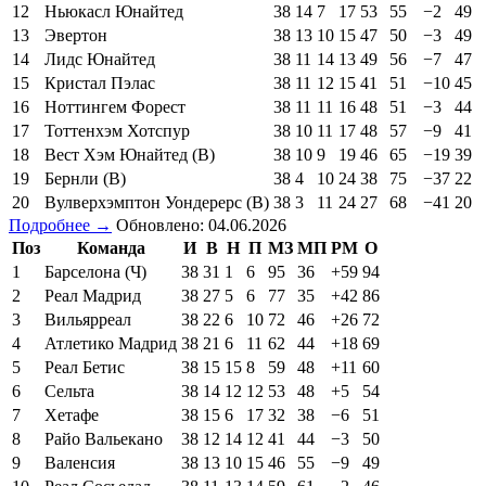
12
Ньюкасл Юнайтед
38
14
7
17
53
55
−2
49
13
Эвертон
38
13
10
15
47
50
−3
49
14
Лидс Юнайтед
38
11
14
13
49
56
−7
47
15
Кристал Пэлас
38
11
12
15
41
51
−10
45
16
Ноттингем Форест
38
11
11
16
48
51
−3
44
17
Тоттенхэм Хотспур
38
10
11
17
48
57
−9
41
18
Вест Хэм Юнайтед (В)
38
10
9
19
46
65
−19
39
19
Бернли (В)
38
4
10
24
38
75
−37
22
20
Вулверхэмптон Уондерерс (В)
38
3
11
24
27
68
−41
20
Подробнее →
Обновлено: 04.06.2026
Поз
Команда
И
В
Н
П
МЗ
МП
РМ
О
1
Барселона (Ч)
38
31
1
6
95
36
+59
94
2
Реал Мадрид
38
27
5
6
77
35
+42
86
3
Вильярреал
38
22
6
10
72
46
+26
72
4
Атлетико Мадрид
38
21
6
11
62
44
+18
69
5
Реал Бетис
38
15
15
8
59
48
+11
60
6
Сельта
38
14
12
12
53
48
+5
54
7
Хетафе
38
15
6
17
32
38
−6
51
8
Райо Вальекано
38
12
14
12
41
44
−3
50
9
Валенсия
38
13
10
15
46
55
−9
49