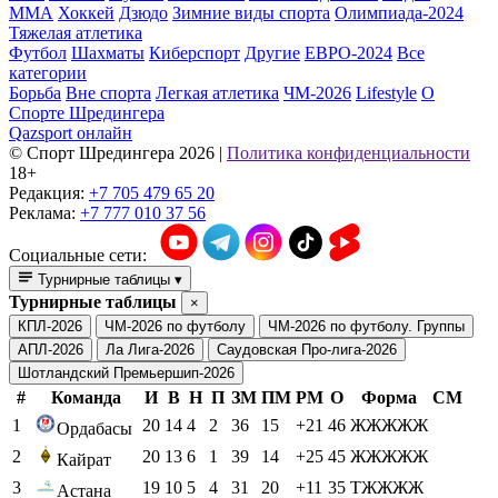
ММА
Хоккей
Дзюдо
Зимние виды спорта
Олимпиада-2024
Тяжелая атлетика
Футбол
Шахматы
Киберспорт
Другие
ЕВРО-2024
Все
категории
Борьба
Вне спорта
Легкая атлетика
ЧМ-2026
Lifestyle
О
Спорте Шредингера
Qazsport онлайн
© Cпорт Шредингера 2026
|
Политика конфиденциальности
18+
Редакция:
+7 705 479 65 20
Реклама:
+7 777 010 37 56
Социальные сети:
Турнирные таблицы
▾
Турнирные таблицы
×
КПЛ-2026
ЧМ-2026 по футболу
ЧМ-2026 по футболу. Группы
АПЛ-2026
Ла Лига-2026
Саудовская Про-лига-2026
Шотландский Премьершип-2026
#
Команда
И
В
Н
П
ЗМ
ПМ
РМ
О
Форма
СМ
1
20
14
4
2
36
15
+21
46
ЖЖЖЖЖ
Ордабасы
2
20
13
6
1
39
14
+25
45
ЖЖЖЖЖ
Кайрат
3
19
10
5
4
31
20
+11
35
ТЖЖЖЖ
Астана