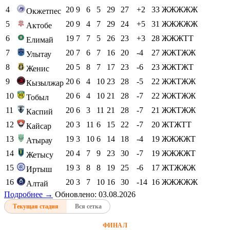
4
20
9
6
5
29
27
+2
33
ЖЖЖЖЖ
Окжетпес
5
20
9
4
7
29
24
+5
31
ЖЖЖЖЖ
Актобе
6
19
7
7
5
26
23
+3
28
ЖЖЖТТ
Елимай
7
20
7
6
7
16
20
-4
27
ЖЖТЖЖ
Улытау
8
20
5
8
7
17
23
-6
23
ЖЖТЖТ
Женис
9
20
6
4
10
23
28
-5
22
ЖЖТЖЖ
Кызылжар
10
20
6
4
10
21
28
-7
22
ЖЖТЖЖ
Тобыл
11
20
6
3
11
21
28
-7
21
ЖЖТЖЖ
Каспий
12
20
3
11
6
15
22
-7
20
ЖТЖТТ
Кайсар
13
19
3
10
6
14
18
-4
19
ЖЖЖЖТ
Атырау
14
20
4
7
9
23
30
-7
19
ЖЖЖЖТ
Жетысу
15
19
3
8
8
19
25
-6
17
ЖТЖЖЖ
Иртыш
16
20
3
7
10
16
30
-14
16
ЖЖЖЖЖ
Алтай
Подробнее →
Обновлено: 03.08.2026
Текущая стадия
Вся сетка
ФИНАЛ