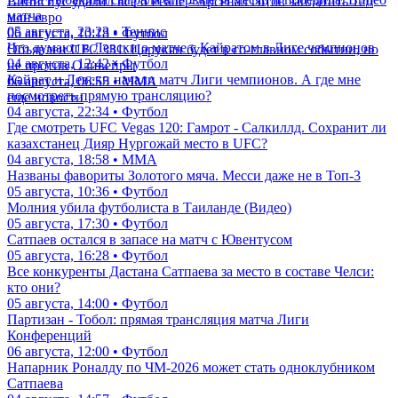
Винисиус удалил все о Реале - Арсенал готов заплатить 120
матча
млн евро
05 августа, 23:23 • Теннис
06 августа, 10:18 • Футбол
Что думают в Левски о матче с Кайратом в Лиге чемпионов
Объявлен UFC 331: Царукян будет в со-главном событии, но
04 августа, 12:42 • Футбол
не против Оливейры
Кайрат и Левски начали матч Лиги чемпионов. А где мне
06 августа, 06:55 • ММА
посмотреть прямую трансляцию?
еще новости
04 августа, 22:34 • Футбол
Где смотреть UFC Vegas 120: Гамрот - Салкиллд. Сохранит ли
казахстанец Дияр Нургожай место в UFC?
04 августа, 18:58 • ММА
Названы фавориты Золотого мяча. Месси даже не в Топ-3
05 августа, 10:36 • Футбол
Молния убила футболиста в Таиланде (Видео)
05 августа, 17:30 • Футбол
Сатпаев остался в запасе на матч с Ювентусом
05 августа, 16:28 • Футбол
Все конкуренты Дастана Сатпаева за место в составе Челси:
кто они?
05 августа, 14:00 • Футбол
Партизан - Тобол: прямая трансляция матча Лиги
Конференций
06 августа, 12:00 • Футбол
Напарник Роналду по ЧМ-2026 может стать одноклубником
Сатпаева