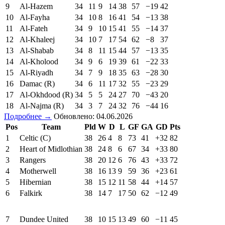
9
Al-Hazem
34
11
9
14
38
57
−19
42
10
Al-Fayha
34
10
8
16
41
54
−13
38
11
Al-Fateh
34
9
10
15
41
55
−14
37
12
Al-Khaleej
34
10
7
17
54
62
−8
37
13
Al-Shabab
34
8
11
15
44
57
−13
35
14
Al-Kholood
34
9
6
19
39
61
−22
33
15
Al-Riyadh
34
7
9
18
35
63
−28
30
16
Damac (R)
34
6
11
17
32
55
−23
29
17
Al-Okhdood (R)
34
5
5
24
27
70
−43
20
18
Al-Najma (R)
34
3
7
24
32
76
−44
16
Подробнее →
Обновлено: 04.06.2026
Pos
Team
Pld
W
D
L
GF
GA
GD
Pts
1
Celtic (C)
38
26
4
8
73
41
+32
82
2
Heart of Midlothian
38
24
8
6
67
34
+33
80
3
Rangers
38
20
12
6
76
43
+33
72
4
Motherwell
38
16
13
9
59
36
+23
61
5
Hibernian
38
15
12
11
58
44
+14
57
6
Falkirk
38
14
7
17
50
62
−12
49
7
Dundee United
38
10
15
13
49
60
−11
45