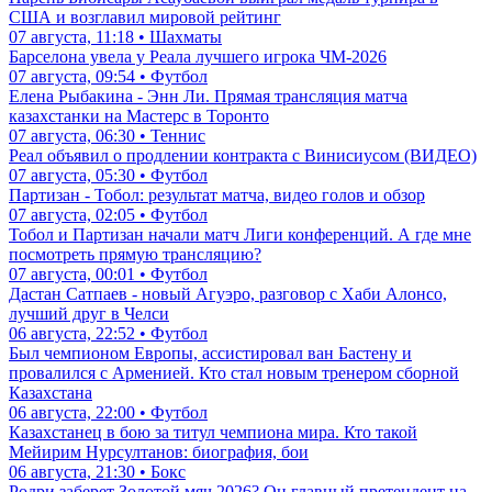
США и возглавил мировой рейтинг
07 августа, 11:18 • Шахматы
Барселона увела у Реала лучшего игрока ЧМ-2026
07 августа, 09:54 • Футбол
Елена Рыбакина - Энн Ли. Прямая трансляция матча
казахстанки на Мастерс в Торонто
07 августа, 06:30 • Теннис
Реал объявил о продлении контракта с Винисиусом (ВИДЕО)
07 августа, 05:30 • Футбол
Партизан - Тобол: результат матча, видео голов и обзор
07 августа, 02:05 • Футбол
Тобол и Партизан начали матч Лиги конференций. А где мне
посмотреть прямую трансляцию?
07 августа, 00:01 • Футбол
Дастан Сатпаев - новый Агуэро, разговор с Хаби Алонсо,
лучший друг в Челси
06 августа, 22:52 • Футбол
Был чемпионом Европы, ассистировал ван Бастену и
провалился с Арменией. Кто стал новым тренером сборной
Казахстана
06 августа, 22:00 • Футбол
Казахстанец в бою за титул чемпиона мира. Кто такой
Мейирим Нурсултанов: биография, бои
06 августа, 21:30 • Бокс
Родри заберет Золотой мяч 2026? Он главный претендент на