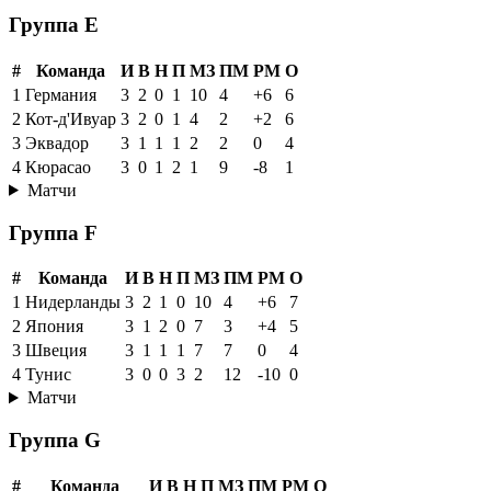
Группа E
#
Команда
И
В
Н
П
МЗ
ПМ
РМ
О
1
Германия
3
2
0
1
10
4
+6
6
2
Кот-д'Ивуар
3
2
0
1
4
2
+2
6
3
Эквадор
3
1
1
1
2
2
0
4
4
Кюрасао
3
0
1
2
1
9
-8
1
Матчи
Группа F
#
Команда
И
В
Н
П
МЗ
ПМ
РМ
О
1
Нидерланды
3
2
1
0
10
4
+6
7
2
Япония
3
1
2
0
7
3
+4
5
3
Швеция
3
1
1
1
7
7
0
4
4
Тунис
3
0
0
3
2
12
-10
0
Матчи
Группа G
#
Команда
И
В
Н
П
МЗ
ПМ
РМ
О