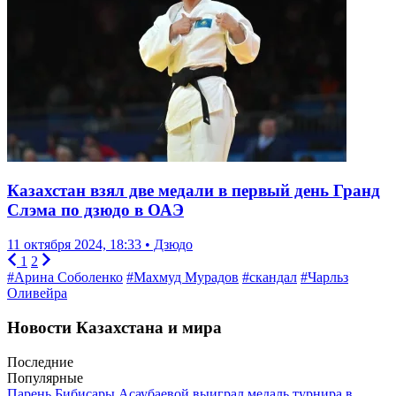
Казахстан взял две медали в первый день Гранд
Слэма по дзюдо в ОАЭ
11 октября 2024, 18:33 • Дзюдо
1
2
#Арина Соболенко
#Махмуд Мурадов
#скандал
#Чарльз
Оливейра
Новости Казахстана и мира
Последние
Популярные
Парень Бибисары Асаубаевой выиграл медаль турнира в