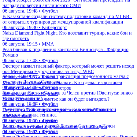
награду по версии английского СМИ
06 августа, 19:48 • Футбол
В Казахстане создали систему подготовки команд по MLBB -
от открытых турниров до международной квалификации
06 августа, 19:30 • Киберспорт
Naiza Diamond Fight Night. Кто возглавит турнир, какие бои и
где смотреть
06 августа, 19:15 • ММА
Реал близок к продлению контракта Винисиуса - Фабрицио
Романо
06 августа, 17:08 • Футбол
Эксперт назвал главный фактор, который может решить исход
боя Мейирима Нурсултанова за титул WBC
Челси - Ювентус: прямая трансляция предсезонного матча с
06 августа, 15:52 • Бокс
участием Дастана Сатпаева
Мастера по отражению пенальти. Кто сделал из вратарей
04 августа, 14:00 • Футбол
"Кайрата" ментальных монстров
Как сыграл Дастан Сатпаев за Челси против Ювентуса: видео
06 августа, 15:12 • Футбол
матча, что дальше?
Новый стадион в Алматы: как он будет выглядеть?
05 августа, 18:07 • Футбол
06 августа, 13:00 • Футбол
"Чувствую себя уничтоженной". Как матч Рыбакиной
Партизан - Тобол: прямая трансляция матча Лиги
изменил правила тенниса
Конференций
05 августа, 19:56 • Теннис
06 августа, 12:00 • Футбол
Видео всех голов и матчей Дастана Сатпаева в Челси
Реал оформит самый дорогой трансфер в истории
04 августа, 19:43 • Футбол
06 августа, 11:07 • Футбол
Елена Рыбакина сыграла впервые за месяц и победила. Видео