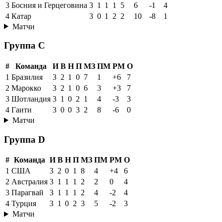
3
Босния и Герцеговина
3
1
1
1
5
6
-1
4
4
Катар
3
0
1
2
2
10
-8
1
Матчи
Группа C
#
Команда
И
В
Н
П
МЗ
ПМ
РМ
О
1
Бразилия
3
2
1
0
7
1
+6
7
2
Марокко
3
2
1
0
6
3
+3
7
3
Шотландия
3
1
0
2
1
4
-3
3
4
Гаити
3
0
0
3
2
8
-6
0
Матчи
Группа D
#
Команда
И
В
Н
П
МЗ
ПМ
РМ
О
1
США
3
2
0
1
8
4
+4
6
2
Австралия
3
1
1
1
2
2
0
4
3
Парагвай
3
1
1
1
2
4
-2
4
4
Турция
3
1
0
2
3
5
-2
3
Матчи