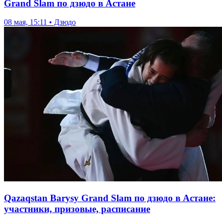
Grand Slam по дзюдо в Астане
08 мая, 15:11 • Дзюдо
Qazaqstan Barysy Grand Slam по дзюдо в Астане:
участники, призовые, расписание