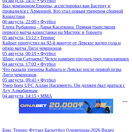
04 августа, 14:57 • Футбол
Был чемпионом Европы, ассистировал ван Бастену и
провалился с Арменией. Кто стал новым тренером сборной
Казахстана
06 августа, 22:00 • Футбол
Елена Рыбакина - Дарья Касаткина. Прямая трансляция
первого матча казахстанки на Мастерс в Торонто
05 августа, 15:12 • Теннис
Кайрат пропустил на 92-й минуте от Левски: видео гола и
обзор матча Лиги чемпионов
05 августа, 00:19 • Футбол
Шанс для Сатпаева? Челси намерен продать трех нападающих
04 августа, 17:03 • Футбол
Что сказали тренеры Кайрата и Левски после первой игры
Лиги чемпионов
05 августа, 09:41 • Футбол
Умер боец UFC Аллан Насименто. Он должен был драться с
Асу Алмабаевым
04 августа, 14:15 • ММА
Бокс
Теннис
Футзал
Баскетбол
Олимпиада-2026
Видео