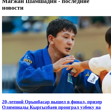
Магжан Шамшадин - последние
новости
20-летний Орынбасар вышел в финал, призер
Олимпиады Кыргызбаев проиграл узбеку на