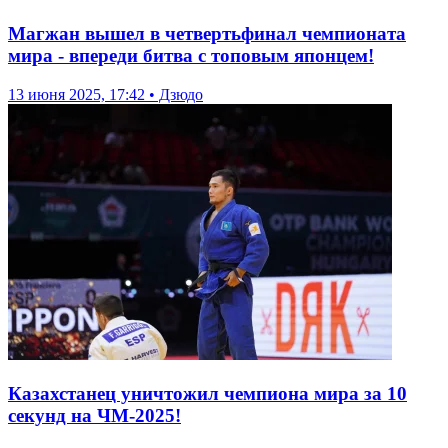
Магжан вышел в четвертьфинал чемпионата
мира - впереди битва с топовым японцем!
13 июня 2025, 17:42 • Дзюдо
Казахстанец уничтожил чемпиона мира за 10
секунд на ЧМ-2025!