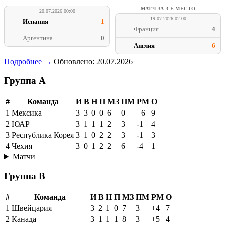
МАТЧ ЗА 3-Е МЕСТО
20.07.2026 00:00
19.07.2026 02:00
Испания
1
Франция
4
Аргентина
0
Англия
6
Подробнее →
Обновлено: 20.07.2026
Группа A
#
Команда
И
В
Н
П
МЗ
ПМ
РМ
О
1
Мексика
3
3
0
0
6
0
+6
9
2
ЮАР
3
1
1
1
2
3
-1
4
3
Республика Корея
3
1
0
2
2
3
-1
3
4
Чехия
3
0
1
2
2
6
-4
1
Матчи
Группа B
#
Команда
И
В
Н
П
МЗ
ПМ
РМ
О
1
Швейцария
3
2
1
0
7
3
+4
7
2
Канада
3
1
1
1
8
3
+5
4