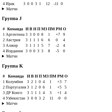
4
Ирак
3
0
0
3
1
12
-11
0
Матчи
Группа J
#
Команда
И
В
Н
П
МЗ
ПМ
РМ
О
1
Аргентина
3
3
0
0
8
1
+7
9
2
Австрия
3
1
1
1
6
6
0
4
3
Алжир
3
1
1
1
5
7
-2
4
4
Иордания
3
0
0
3
3
8
-5
0
Матчи
Группа K
#
Команда
И
В
Н
П
МЗ
ПМ
РМ
О
1
Колумбия
3
2
1
0
4
1
+3
7
2
Португалия
3
1
2
0
6
1
+5
5
3
ДР Конго
3
1
1
1
4
3
+1
4
4
Узбекистан
3
0
0
3
2
11
-9
0
Матчи