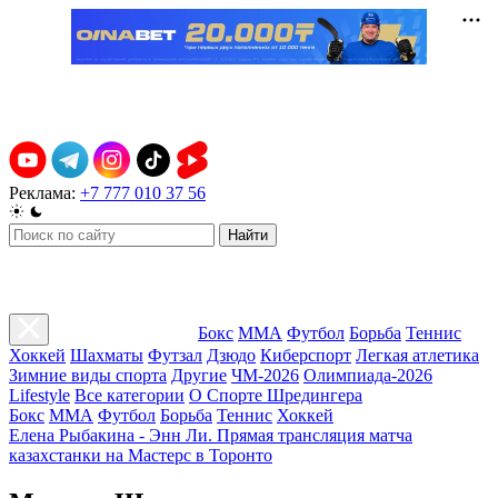
Реклама:
+7 777 010 37 56
Найти
Бокс
ММА
Футбол
Борьба
Теннис
Хоккей
Шахматы
Футзал
Дзюдо
Киберспорт
Легкая атлетика
Зимние виды спорта
Другие
ЧМ-2026
Олимпиада-2026
Lifestyle
Все категории
О Спорте Шредингера
Бокс
ММА
Футбол
Борьба
Теннис
Хоккей
Елена Рыбакина - Энн Ли. Прямая трансляция матча
казахстанки на Мастерс в Торонто