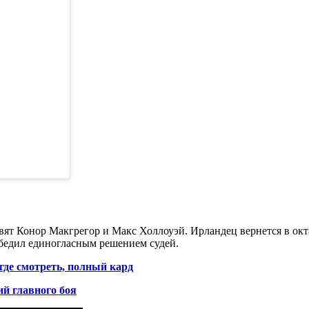
вят Конор Макгрегор и Макс Холлоуэй. Ирландец вернется в окта
победил единогласным решением судей.
где смотреть, полный кард
й главного боя