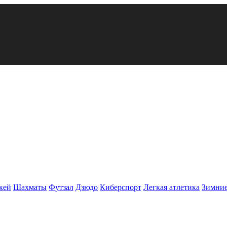
кей
Шахматы
Футзал
Дзюдо
Киберспорт
Легкая атлетика
Зимние