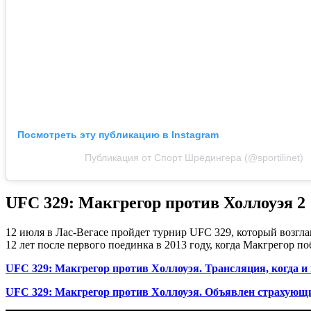
Посмотреть эту публикацию в Instagram
Публикация от Спорт Шрёдингера (@sportilinet)
UFC 329: Макгрегор против Холлоуэя 2
12 июля в Лас-Вегасе пройдет турнир UFC 329, который возгла
12 лет после первого поединка в 2013 году, когда Макгрегор 
UFC 329: Макгрегор против Холлоуэя. Трансляция, когда и 
UFC 329: Макгрегор против Холлоуэя. Объявлен страхующи