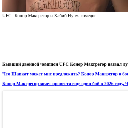
UFC | Конор Макгрегор и Хабиб Нурмагомедов
Бывший двойной чемпион UFC Конор Макгрегор назвал лу
Что Шавкат может мне предложить? Конор Макгрегор о бо
Конор Макгрегор хочет провести еще один бой в 2026 году.