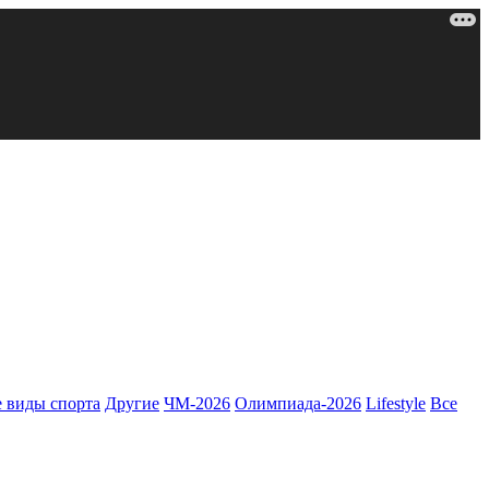
 виды спорта
Другие
ЧМ-2026
Олимпиада-2026
Lifestyle
Все