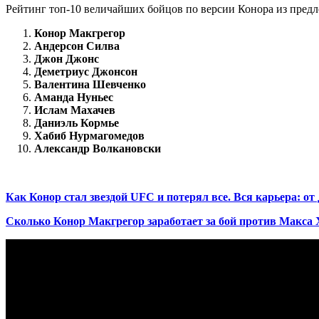
Рейтинг т
оп-10 величайших бойцов по версии Конора из пред
Конор Макгрегор
Андерсон Силва
Джон Джонс
Деметриус Джонсон
Валентина Шевченко
Аманда Нуньес
Ислам Махачев
Даниэль Кормье
Хабиб Нурмагомедов
Александр Волкановски
Как Конор стал звездой UFC и потерял все. Вся карьера: от
Сколько Конор Макгрегор заработает за бой против Макса 