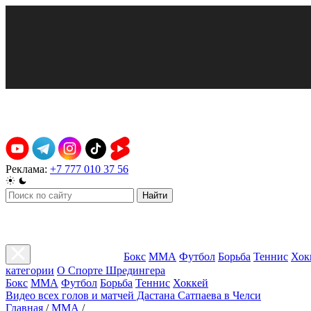
Реклама:
+7 777 010 37 56
Найти
Бокс
ММА
Футбол
Борьба
Теннис
Хок
категории
О Спорте Шредингера
Бокс
ММА
Футбол
Борьба
Теннис
Хоккей
Видео всех голов и матчей Дастана Сатпаева в Челси
Главная
/
ММА
/