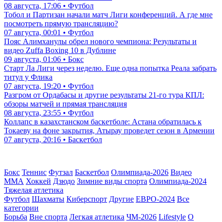
08 августа, 17:06 • Футбол
Тобол и Партизан начали матч Лиги конференций. А где мне
посмотреть прямую трансляцию?
07 августа, 00:01 • Футбол
Пояс Алимханулы обрел нового чемпиона: Результаты и
видео Zuffa Boxing 10 в Дублине
09 августа, 01:06 • Бокс
Старт Ла Лиги через неделю. Еще одна попытка Реала забрать
титул у Флика
07 августа, 19:20 • Футбол
Разгром от Ордабасы и другие результаты 21-го тура КПЛ:
обзоры матчей и прямая трансляция
08 августа, 23:55 • Футбол
Коллапс в казахстанском баскетболе: Астана обратилась к
Токаеву на фоне закрытия, Атырау проведет сезон в Армении
07 августа, 20:16 • Баскетбол
Бокс
Теннис
Футзал
Баскетбол
Олимпиада-2026
Видео
ММА
Хоккей
Дзюдо
Зимние виды спорта
Олимпиада-2024
Тяжелая атлетика
Футбол
Шахматы
Киберспорт
Другие
ЕВРО-2024
Все
категории
Борьба
Вне спорта
Легкая атлетика
ЧМ-2026
Lifestyle
О