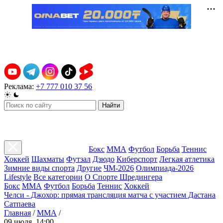
Реклама:
+7 777 010 37 56
Найти
Бокс
ММА
Футбол
Борьба
Теннис
Хоккей
Шахматы
Футзал
Дзюдо
Киберспорт
Легкая атлетика
Зимние виды спорта
Другие
ЧМ-2026
Олимпиада-2026
Lifestyle
Все категории
О Спорте Шредингера
Бокс
ММА
Футбол
Борьба
Теннис
Хоккей
Челси - Джохор: прямая трансляция матча с участием Дастана
Сатпаева
Главная
/
ММА
/
09 июля, 14:00