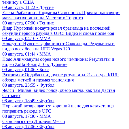
теннису в США
09 августа, 11:22 • Другие
Елена Рыбакина - Людмила Самсонова. Прямая трансляция
матча казахстанки на Мастерс в Торонто
09 августа, 07:00 • Теннис
Дияр Нургожай нокаутировал бразильца на последней
секунде первого раунда в UFC! Видео и слова после боя
09 августа, 04:16 • ММА
Нокаут от Нургожая, финиш от Салкиллда. Результаты и
видео всех боев на UFC Vegas 120
09 августа, 01:44 • ММА
Пояс Алимханулы обрел нового чемпиона: Результаты и
видео Zuffa Boxing 10 в Дублине
09 августа, 01:06 • Бокс
Разгром от Ордабасы и другие результаты 21-го тура КПЛ:
обзоры матчей и прямая трансляция
08 августа, 23:55 • Футбол
Челси - Милан: видео голов, обзор матча, как там Дастан
Сатпаев?
08 августа, 18:49 • Футбол
Нургожай возвращается: хороший шанс для казахстанца
поправить рекорд в UFC
08 августа, 17:30 • ММА
Скончался отец Лионеля Месси
08 августа, 17:06 • Футбол