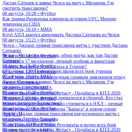
Дастан Сатпаев в заявке Челси на матч с Миланом. Где
смотреть трансляцию?
08 августа, 16:28 • Футбол
Как травма Рахмонова изменила историю UFC. Мнение
чемпиона из США
08 августа, 16:10 • ММА
Клуб АПЛ захотел арендовать Дастана Сатпаева из Челси
08 августа, 15:21 • Футбол
Челси - Джохор: прямая трансляция матча с участием Дастана
Сатпаева
Челси - Милан: видео голов, обзор матча, как там Дастан
08 августа, 14:30 • Футбол
Сатпаев?
Зарплата в 17 миллионов, личный особняк и фанатская
08 августа, 18:49 • Футбол
любовь. Как встретили Салаха в Турции?
UFC Vegas 120: Прямая трансляция всех боев турнира
08 августа, 13:59 • Футбол
07 августа, 19:04 • ММА
Иан Гэрри отметился очередным громким заявлением перед
Дастан Сатпаев в заявке Челси на матч с Миланом. Где
боем с Махачевым
смотреть трансляцию?
08 августа, 13:09 • ММА
08 августа, 16:28 • Футбол
Прямая трансляция матча Жетысу - Ордабасы в КПЛ-2026
Чемпион Европы, который провалился в сборной. Кто стал
08 августа, 12:16 • Футбол
новым тренером Казахстана?
Молодым казахстанцам нужно стремиться в НХЛ – первые
06 августа, 22:00 • Футбол
комментарии главного тренера "Барыса" в новом сезоне
Челси - Милан: прямая трансляция предсезонного матча с
(ВИДЕО)
участием Дастана Сатпаева
08 августа, 11:53 • Хоккей
07 августа, 15:00 • Футбол
Naiza Diamond Fight Night: Результаты и видео всех боев
Прямая трансляция матча Жетысу - Ордабасы в КПЛ-2026
08 августа, 11:21 • ММА