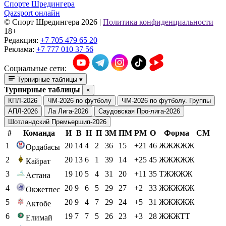
Спорте Шредингера
Qazsport онлайн
© Cпорт Шредингера 2026
|
Политика конфиденциальности
18+
Редакция:
+7 705 479 65 20
Реклама:
+7 777 010 37 56
Социальные сети:
Турнирные таблицы
▾
Турнирные таблицы
×
КПЛ-2026
ЧМ-2026 по футболу
ЧМ-2026 по футболу. Группы
АПЛ-2026
Ла Лига-2026
Саудовская Про-лига-2026
Шотландский Премьершип-2026
#
Команда
И
В
Н
П
ЗМ
ПМ
РМ
О
Форма
СМ
1
20
14
4
2
36
15
+21
46
ЖЖЖЖЖ
Ордабасы
2
20
13
6
1
39
14
+25
45
ЖЖЖЖЖ
Кайрат
3
19
10
5
4
31
20
+11
35
ТЖЖЖЖ
Астана
4
20
9
6
5
29
27
+2
33
ЖЖЖЖЖ
Окжетпес
5
20
9
4
7
29
24
+5
31
ЖЖЖЖЖ
Актобе
6
19
7
7
5
26
23
+3
28
ЖЖЖТТ
Елимай