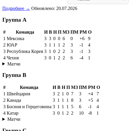
Подробнее →
Обновлено: 20.07.2026
Группа A
#
Команда
И
В
Н
П
МЗ
ПМ
РМ
О
1
Мексика
3
3
0
0
6
0
+6
9
2
ЮАР
3
1
1
1
2
3
-1
4
3
Республика Корея
3
1
0
2
2
3
-1
3
4
Чехия
3
0
1
2
2
6
-4
1
Матчи
Группа B
#
Команда
И
В
Н
П
МЗ
ПМ
РМ
О
1
Швейцария
3
2
1
0
7
3
+4
7
2
Канада
3
1
1
1
8
3
+5
4
3
Босния и Герцеговина
3
1
1
1
5
6
-1
4
4
Катар
3
0
1
2
2
10
-8
1
Матчи
Группа C