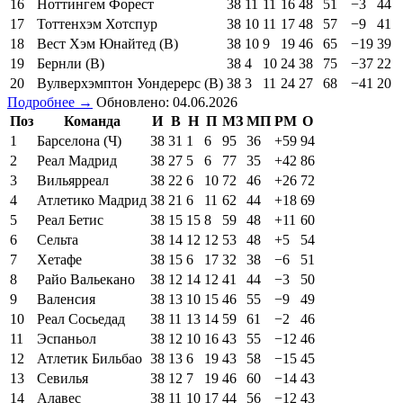
16
Ноттингем Форест
38
11
11
16
48
51
−3
44
17
Тоттенхэм Хотспур
38
10
11
17
48
57
−9
41
18
Вест Хэм Юнайтед (В)
38
10
9
19
46
65
−19
39
19
Бернли (В)
38
4
10
24
38
75
−37
22
20
Вулверхэмптон Уондерерс (В)
38
3
11
24
27
68
−41
20
Подробнее →
Обновлено: 04.06.2026
Поз
Команда
И
В
Н
П
МЗ
МП
РМ
О
1
Барселона (Ч)
38
31
1
6
95
36
+59
94
2
Реал Мадрид
38
27
5
6
77
35
+42
86
3
Вильярреал
38
22
6
10
72
46
+26
72
4
Атлетико Мадрид
38
21
6
11
62
44
+18
69
5
Реал Бетис
38
15
15
8
59
48
+11
60
6
Сельта
38
14
12
12
53
48
+5
54
7
Хетафе
38
15
6
17
32
38
−6
51
8
Райо Вальекано
38
12
14
12
41
44
−3
50
9
Валенсия
38
13
10
15
46
55
−9
49
10
Реал Сосьедад
38
11
13
14
59
61
−2
46
11
Эспаньол
38
12
10
16
43
55
−12
46
12
Атлетик Бильбао
38
13
6
19
43
58
−15
45
13
Севилья
38
12
7
19
46
60
−14
43
14
Алавес
38
11
10
17
44
56
−12
43