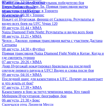
08 августа, 12:16 • Футбол
В WBC гарантировали титульник победителю боя
Елена Рыбакина - Энн Ли. Прямая трансляция матча
Нурсултанов - Рамос
казахстанки на Мастерс в Торонто
08 августа, 11:08 • Бокс
07 августа, 06:30 • Теннис
еще новости
Нокаут от Нургожая, финиш от Салкиллда. Результаты и
видео всех боев на UFC Vegas 120
09 августа, 01:44 • ММА
Naiza Diamond Fight Night: Результаты и видео всех боев
08 августа, 11:21 • ММА
Челси - Джохор: прямая трансляция матча с участием Дастана
Сатпаева
08 августа, 14:30 • Футбол
Прямая трансляция Naiza Diamond Fight Night в Китае. Когда и
где смотреть турнир
07 августа, 20:26 • ММА
Дияр Нургожай нокаутировал бразильца на последней
секунде первого раунда в UFC! Видео и слова после боя
09 августа, 04:16 • ММА
Последний шанс для казахстанца в UFC. Почему он выиграет
и что ждать от боя?
07 августа, 17:39 • ММА
Казахстанец в бою за титул чемпиона мира. Кто такой
Мейирим Нурсултанов: биография, бои
06 августа, 21:30 • Бокс
Скончался отец Лионеля Месси