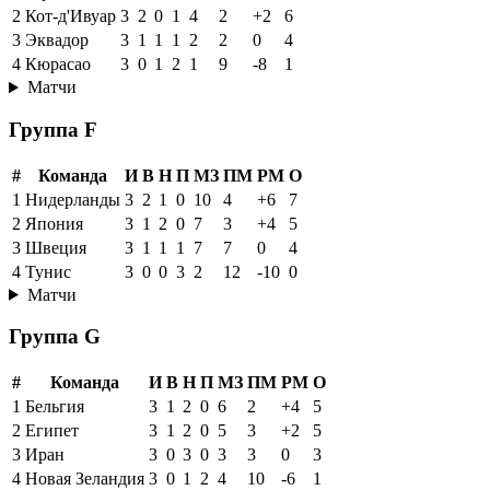
2
Кот-д'Ивуар
3
2
0
1
4
2
+2
6
3
Эквадор
3
1
1
1
2
2
0
4
4
Кюрасао
3
0
1
2
1
9
-8
1
Матчи
Группа F
#
Команда
И
В
Н
П
МЗ
ПМ
РМ
О
1
Нидерланды
3
2
1
0
10
4
+6
7
2
Япония
3
1
2
0
7
3
+4
5
3
Швеция
3
1
1
1
7
7
0
4
4
Тунис
3
0
0
3
2
12
-10
0
Матчи
Группа G
#
Команда
И
В
Н
П
МЗ
ПМ
РМ
О
1
Бельгия
3
1
2
0
6
2
+4
5
2
Египет
3
1
2
0
5
3
+2
5
3
Иран
3
0
3
0
3
3
0
3
4
Новая Зеландия
3
0
1
2
4
10
-6
1