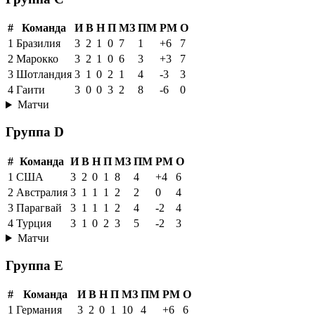
#
Команда
И
В
Н
П
МЗ
ПМ
РМ
О
1
Бразилия
3
2
1
0
7
1
+6
7
2
Марокко
3
2
1
0
6
3
+3
7
3
Шотландия
3
1
0
2
1
4
-3
3
4
Гаити
3
0
0
3
2
8
-6
0
Матчи
Группа D
#
Команда
И
В
Н
П
МЗ
ПМ
РМ
О
1
США
3
2
0
1
8
4
+4
6
2
Австралия
3
1
1
1
2
2
0
4
3
Парагвай
3
1
1
1
2
4
-2
4
4
Турция
3
1
0
2
3
5
-2
3
Матчи
Группа E
#
Команда
И
В
Н
П
МЗ
ПМ
РМ
О
1
Германия
3
2
0
1
10
4
+6
6