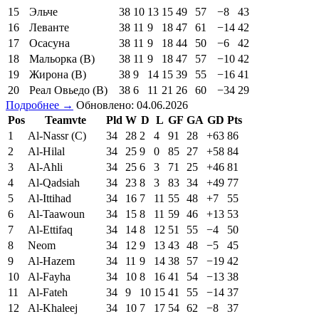
15
Эльче
38
10
13
15
49
57
−8
43
16
Леванте
38
11
9
18
47
61
−14
42
17
Осасуна
38
11
9
18
44
50
−6
42
18
Мальорка (В)
38
11
9
18
47
57
−10
42
19
Жирона (В)
38
9
14
15
39
55
−16
41
20
Реал Овьедо (В)
38
6
11
21
26
60
−34
29
Подробнее →
Обновлено: 04.06.2026
Pos
Teamvte
Pld
W
D
L
GF
GA
GD
Pts
1
Al-Nassr (C)
34
28
2
4
91
28
+63
86
2
Al-Hilal
34
25
9
0
85
27
+58
84
3
Al-Ahli
34
25
6
3
71
25
+46
81
4
Al-Qadsiah
34
23
8
3
83
34
+49
77
5
Al-Ittihad
34
16
7
11
55
48
+7
55
6
Al-Taawoun
34
15
8
11
59
46
+13
53
7
Al-Ettifaq
34
14
8
12
51
55
−4
50
8
Neom
34
12
9
13
43
48
−5
45
9
Al-Hazem
34
11
9
14
38
57
−19
42
10
Al-Fayha
34
10
8
16
41
54
−13
38
11
Al-Fateh
34
9
10
15
41
55
−14
37
12
Al-Khaleej
34
10
7
17
54
62
−8
37