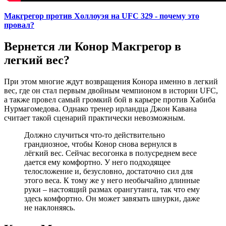
Макгрегор против Холлоуэя на UFC 329 - почему это
провал?
Вернется ли Конор Макгрегор в
легкий вес?
При этом многие ждут возвращения Конора именно в легкий
вес, где он стал первым двойным чемпионом в истории UFC,
а также провел самый громкий бой в карьере против Хабиба
Нурмагомедова. Однако тренер ирландца Джон Кавана
считает такой сценарий практически невозможным.
Должно случиться что-то действительно
грандиозное, чтобы Конор снова вернулся в
лёгкий вес. Сейчас весогонка в полусреднем весе
дается ему комфортно. У него подходящее
телосложение и, безусловно, достаточно сил для
этого веса. К тому же у него необычайно длинные
руки – настоящий размах орангутанга, так что ему
здесь комфортно. Он может завязать шнурки, даже
не наклоняясь.