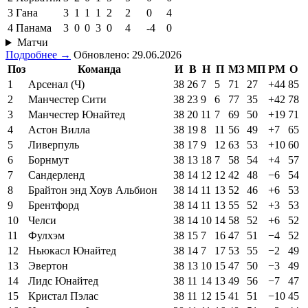
3
Гана
3
1
1
1
2
2
0
4
4
Панама
3
0
0
3
0
4
-4
0
Матчи
Подробнее →
Обновлено: 29.06.2026
Поз
Команда
И
В
Н
П
МЗ
МП
РМ
О
1
Арсенал (Ч)
38
26
7
5
71
27
+44
85
2
Манчестер Сити
38
23
9
6
77
35
+42
78
3
Манчестер Юнайтед
38
20
11
7
69
50
+19
71
4
Астон Вилла
38
19
8
11
56
49
+7
65
5
Ливерпуль
38
17
9
12
63
53
+10
60
6
Борнмут
38
13
18
7
58
54
+4
57
7
Сандерленд
38
14
12
12
42
48
−6
54
8
Брайтон энд Хоув Альбион
38
14
11
13
52
46
+6
53
9
Брентфорд
38
14
11
13
55
52
+3
53
10
Челси
38
14
10
14
58
52
+6
52
11
Фулхэм
38
15
7
16
47
51
−4
52
12
Ньюкасл Юнайтед
38
14
7
17
53
55
−2
49
13
Эвертон
38
13
10
15
47
50
−3
49
14
Лидс Юнайтед
38
11
14
13
49
56
−7
47
15
Кристал Пэлас
38
11
12
15
41
51
−10
45