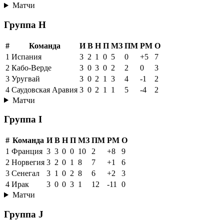
Матчи
Группа H
#
Команда
И
В
Н
П
МЗ
ПМ
РМ
О
1
Испания
3
2
1
0
5
0
+5
7
2
Кабо-Верде
3
0
3
0
2
2
0
3
3
Уругвай
3
0
2
1
3
4
-1
2
4
Саудовская Аравия
3
0
2
1
1
5
-4
2
Матчи
Группа I
#
Команда
И
В
Н
П
МЗ
ПМ
РМ
О
1
Франция
3
3
0
0
10
2
+8
9
2
Норвегия
3
2
0
1
8
7
+1
6
3
Сенегал
3
1
0
2
8
6
+2
3
4
Ирак
3
0
0
3
1
12
-11
0
Матчи
Группа J