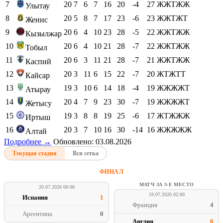
7
20
7
6
7
16
20
-4
27
ЖЖТЖЖ
Улытау
8
20
5
8
7
17
23
-6
23
ЖЖТЖТ
Женис
9
20
6
4
10
23
28
-5
22
ЖЖТЖЖ
Кызылжар
10
20
6
4
10
21
28
-7
22
ЖЖТЖЖ
Тобыл
11
20
6
3
11
21
28
-7
21
ЖЖТЖЖ
Каспий
12
20
3
11
6
15
22
-7
20
ЖТЖТТ
Кайсар
13
19
3
10
6
14
18
-4
19
ЖЖЖЖТ
Атырау
14
20
4
7
9
23
30
-7
19
ЖЖЖЖТ
Жетысу
15
19
3
8
8
19
25
-6
17
ЖТЖЖЖ
Иртыш
16
20
3
7
10
16
30
-14
16
ЖЖЖЖЖ
Алтай
Подробнее →
Обновлено: 03.08.2026
Текущая стадия
Вся сетка
ФИНАЛ
МАТЧ ЗА 3-Е МЕСТО
20.07.2026 00:00
19.07.2026 02:00
Испания
1
Франция
4
Аргентина
0
Англия
6