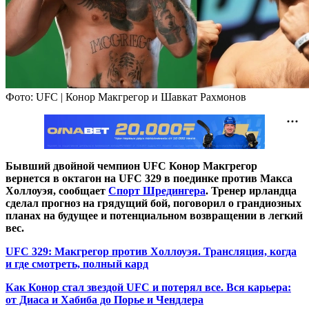
Фото: UFC | Конор Макгрегор и Шавкат Рахмонов
Бывший двойной чемпион UFC Конор Макгрегор
вернется в октагон на UFC 329 в поединке против Макса
Холлоуэя, сообщает
Спорт Шредингера
. Тренер ирландца
сделал прогноз на грядущий бой, поговорил о грандиозных
планах на будущее и потенциальном возвращении в легкий
вес.
UFC 329: Макгрегор против Холлоуэя. Трансляция, когда
и где смотреть, полный кард
Как Конор стал звездой UFC и потерял все. Вся карьера:
от Диаса и Хабиба до Порье и Чендлера