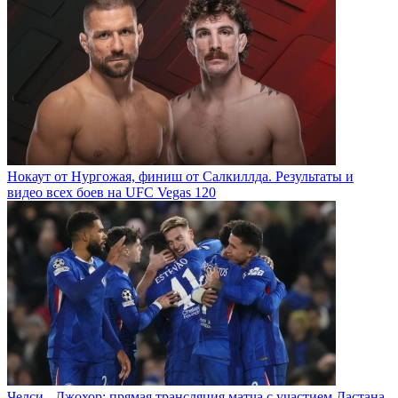
Нокаут от Нургожая, финиш от Салкиллда. Результаты и
видео всех боев на UFC Vegas 120
Челси - Джохор: прямая трансляция матча с участием Дастана