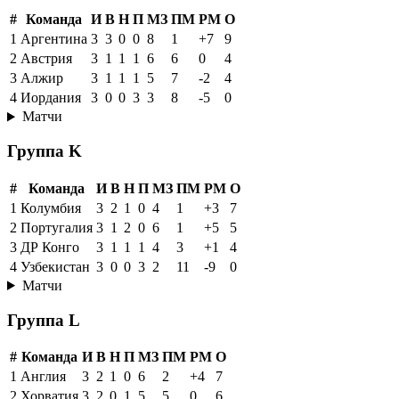
#
Команда
И
В
Н
П
МЗ
ПМ
РМ
О
1
Аргентина
3
3
0
0
8
1
+7
9
2
Австрия
3
1
1
1
6
6
0
4
3
Алжир
3
1
1
1
5
7
-2
4
4
Иордания
3
0
0
3
3
8
-5
0
Матчи
Группа K
#
Команда
И
В
Н
П
МЗ
ПМ
РМ
О
1
Колумбия
3
2
1
0
4
1
+3
7
2
Португалия
3
1
2
0
6
1
+5
5
3
ДР Конго
3
1
1
1
4
3
+1
4
4
Узбекистан
3
0
0
3
2
11
-9
0
Матчи
Группа L
#
Команда
И
В
Н
П
МЗ
ПМ
РМ
О
1
Англия
3
2
1
0
6
2
+4
7
2
Хорватия
3
2
0
1
5
5
0
6