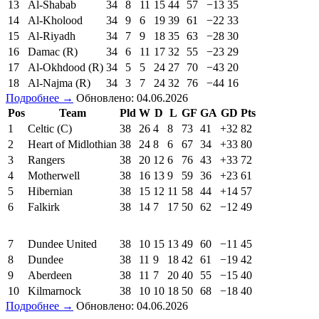
13
Al-Shabab
34
8
11
15
44
57
−13
35
14
Al-Kholood
34
9
6
19
39
61
−22
33
15
Al-Riyadh
34
7
9
18
35
63
−28
30
16
Damac (R)
34
6
11
17
32
55
−23
29
17
Al-Okhdood (R)
34
5
5
24
27
70
−43
20
18
Al-Najma (R)
34
3
7
24
32
76
−44
16
Подробнее →
Обновлено: 04.06.2026
Pos
Team
Pld
W
D
L
GF
GA
GD
Pts
1
Celtic (C)
38
26
4
8
73
41
+32
82
2
Heart of Midlothian
38
24
8
6
67
34
+33
80
3
Rangers
38
20
12
6
76
43
+33
72
4
Motherwell
38
16
13
9
59
36
+23
61
5
Hibernian
38
15
12
11
58
44
+14
57
6
Falkirk
38
14
7
17
50
62
−12
49
7
Dundee United
38
10
15
13
49
60
−11
45
8
Dundee
38
11
9
18
42
61
−19
42
9
Aberdeen
38
11
7
20
40
55
−15
40
10
Kilmarnock
38
10
10
18
50
68
−18
40
Подробнее →
Обновлено: 04.06.2026