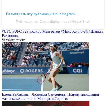
Посмотреть эту публикацию в Instagram
Публикация от Спорт Шрёдингера (@sportilinet)
#UFC
#UFC 329
#Конор Макгрегор
#Макс Холлоуэй
#Шавкат
Рахмонов
Читайте также
Елена Рыбакина - Людмила Самсонова. Прямая трансляция
матча казахстанки на Мастерс в Торонто