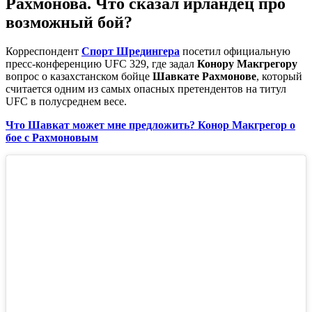
Рахмонова. Что сказал ирландец про
возможный бой?
Корреспондент
Спорт Шредингера
посетил официальную
пресс-конференцию UFC 329, где задал
Конору Макгрегору
вопрос о казахстанском бойце
Шавкате Рахмонове
, который
считается одним из самых опасных претендентов на титул
UFC в полусреднем весе.
Что Шавкат может мне предложить? Конор Макгрегор о
бое с Рахмоновым