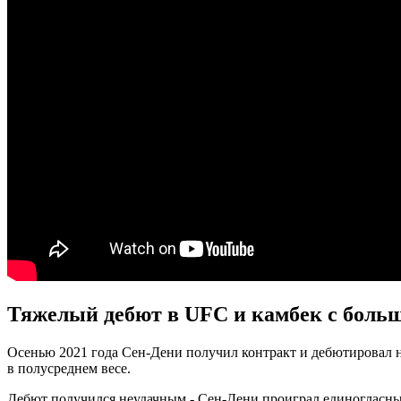
Тяжелый дебют в UFC и камбек с боль
Осенью 2021 года Сен-Дени получил контракт и дебютировал н
в полусреднем весе.
Дебют получился неудачным - Сен-Дени проиграл единогласным