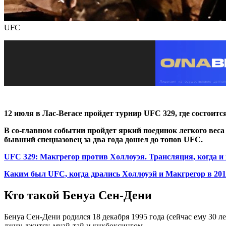
UFC
12 июля в Лас-Вегасе пройдет турнир UFC 329, где состои
В со-главном событии пройдет яркий поединок легкого веса
бывший спецназовец за два года дошел до топов UFC.
UFC 329: Макгрегор против Холлоуэя. Трансляция, когда и 
Каким был UFC, когда дрались Холлоуэй и Макгрегор в 201
Кто такой Бенуа Сен-Дени
Бенуа Сен-Дени родился 18 декабря 1995 года (cейчас ему 30 л
джиу-джитсу, муай-тай и кикбоксингом.