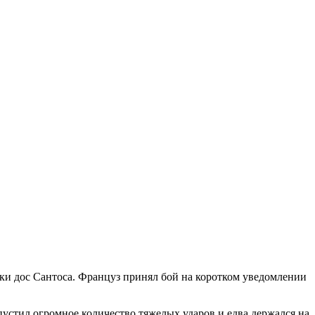
ки дос Сантоса. Француз принял бой на коротком уведомлении
устил огромное количество тяжелых ударов и едва держался на