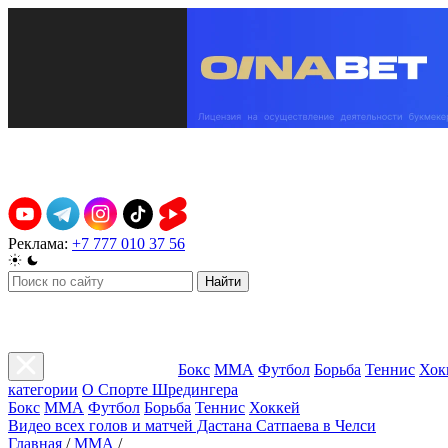
Реклама:
+7 777 010 37 56
Найти
Бокс
ММА
Футбол
Борьба
Теннис
Хок
категории
О Спорте Шредингера
Бокс
ММА
Футбол
Борьба
Теннис
Хоккей
Видео всех голов и матчей Дастана Сатпаева в Челси
Главная
/
ММА
/