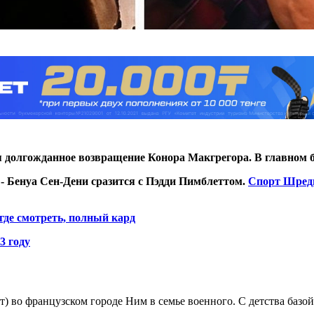
тся долгожданное возвращение Конора Макгрегора. В главном
 - Бенуа Сен-Дени сразится с Пэдди Пимблеттом.
Спорт Шред
где смотреть, полный кард
3 году
ет) во французском городе Ним в семье военного. С детства базо