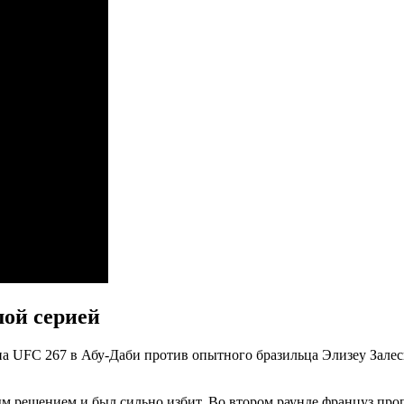
шой серией
а UFC 267 в Абу-Даби против опытного бразильца Элизеу Залес
 решением и был сильно избит. Во втором раунде француз проп