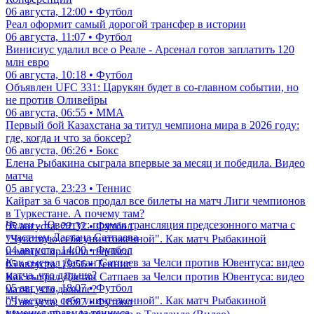
06 августа, 12:00 • Футбол
Реал оформит самый дорогой трансфер в истории
06 августа, 11:07 • Футбол
Винисиус удалил все о Реале - Арсенал готов заплатить 120
млн евро
06 августа, 10:18 • Футбол
Объявлен UFC 331: Царукян будет в со-главном событии, но
не против Оливейры
06 августа, 06:55 • ММА
Первый бой Казахстана за титул чемпиона мира в 2026 году:
где, когда и что за боксер?
06 августа, 06:26 • Бокс
Елена Рыбакина сыграла впервые за месяц и победила. Видео
матча
05 августа, 23:23 • Теннис
Кайрат за 6 часов продал все билеты на матч Лиги чемпионов
в Туркестане. А почему там?
Челси - Ювентус: прямая трансляция предсезонного матча с
05 августа, 22:32 • Футбол
участием Дастана Сатпаева
"Чувствую себя уничтоженной". Как матч Рыбакиной
04 августа, 14:00 • Футбол
изменил правила тенниса
Как сыграл Дастан Сатпаев за Челси против Ювентуса: видео
05 августа, 19:56 • Теннис
матча, что дальше?
Как сыграл Дастан Сатпаев за Челси против Ювентуса: видео
05 августа, 18:07 • Футбол
матча, что дальше?
"Чувствую себя уничтоженной". Как матч Рыбакиной
05 августа, 18:07 • Футбол
изменил правила тенниса