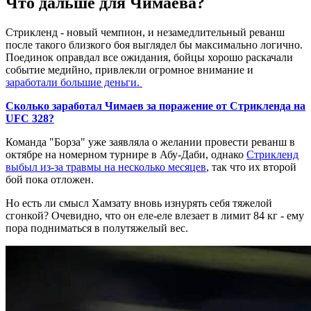
Что дальше для Чимаева?
Стрикленд - новый чемпион, и незамедлительный реванш
после такого близкого боя выглядел бы максимально логично.
Поединок оправдал все ожидания, бойцы хорошо раскачали
событие медийно, привлекли огромное внимание и
заработали большие деньги.
Сколько заработал Чимаев за поражение от Стрикленда на
UFC 328?
Команда "Борза" уже заявляла о желании провести реванш в
октябре на номерном турнире в Абу-Даби, однако
Стрикленд
выбыл из-за травмы на несколько месяцев
, так что их второй
бой пока отложен.
Но есть ли смысл Хамзату вновь изнурять себя тяжелой
сгонкой? Очевидно, что он еле-еле влезает в лимит 84 кг - ему
пора подниматься в полутяжелый вес.