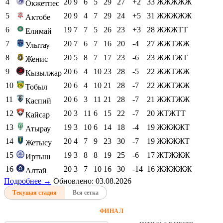
4
20
9
6
5
29
27
+2
33
ЖЖЖЖЖ
Окжетпес
5
20
9
4
7
29
24
+5
31
ЖЖЖЖЖ
Актобе
6
19
7
7
5
26
23
+3
28
ЖЖЖТТ
Елимай
7
20
7
6
7
16
20
-4
27
ЖЖТЖЖ
Улытау
8
20
5
8
7
17
23
-6
23
ЖЖТЖТ
Женис
9
20
6
4
10
23
28
-5
22
ЖЖТЖЖ
Кызылжар
10
20
6
4
10
21
28
-7
22
ЖЖТЖЖ
Тобыл
11
20
6
3
11
21
28
-7
21
ЖЖТЖЖ
Каспий
12
20
3
11
6
15
22
-7
20
ЖТЖТТ
Кайсар
13
19
3
10
6
14
18
-4
19
ЖЖЖЖТ
Атырау
14
20
4
7
9
23
30
-7
19
ЖЖЖЖТ
Жетысу
15
19
3
8
8
19
25
-6
17
ЖТЖЖЖ
Иртыш
16
20
3
7
10
16
30
-14
16
ЖЖЖЖЖ
Алтай
Подробнее →
Обновлено: 03.08.2026
Текущая стадия
Вся сетка
ФИНАЛ