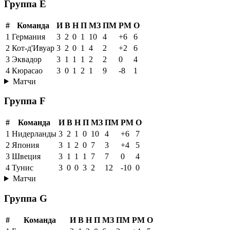
Группа E
#
Команда
И
В
Н
П
МЗ
ПМ
РМ
О
1
Германия
3
2
0
1
10
4
+6
6
2
Кот-д'Ивуар
3
2
0
1
4
2
+2
6
3
Эквадор
3
1
1
1
2
2
0
4
4
Кюрасао
3
0
1
2
1
9
-8
1
Матчи
Группа F
#
Команда
И
В
Н
П
МЗ
ПМ
РМ
О
1
Нидерланды
3
2
1
0
10
4
+6
7
2
Япония
3
1
2
0
7
3
+4
5
3
Швеция
3
1
1
1
7
7
0
4
4
Тунис
3
0
0
3
2
12
-10
0
Матчи
Группа G
#
Команда
И
В
Н
П
МЗ
ПМ
РМ
О