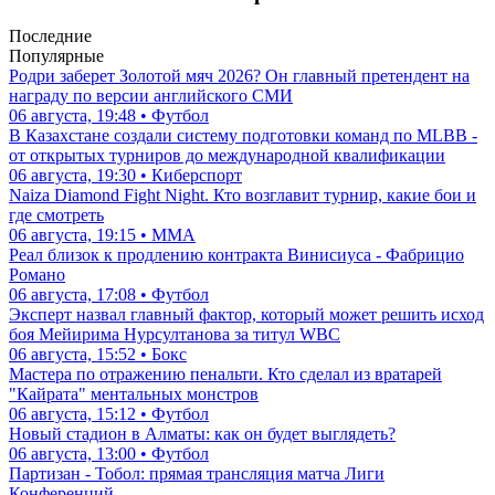
Последние
Популярные
Родри заберет Золотой мяч 2026? Он главный претендент на
награду по версии английского СМИ
06 августа, 19:48 • Футбол
В Казахстане создали систему подготовки команд по MLBB -
от открытых турниров до международной квалификации
06 августа, 19:30 • Киберспорт
Naiza Diamond Fight Night. Кто возглавит турнир, какие бои и
где смотреть
06 августа, 19:15 • ММА
Реал близок к продлению контракта Винисиуса - Фабрицио
Романо
06 августа, 17:08 • Футбол
Эксперт назвал главный фактор, который может решить исход
боя Мейирима Нурсултанова за титул WBC
06 августа, 15:52 • Бокс
Мастера по отражению пенальти. Кто сделал из вратарей
"Кайрата" ментальных монстров
06 августа, 15:12 • Футбол
Новый стадион в Алматы: как он будет выглядеть?
06 августа, 13:00 • Футбол
Партизан - Тобол: прямая трансляция матча Лиги
Конференций