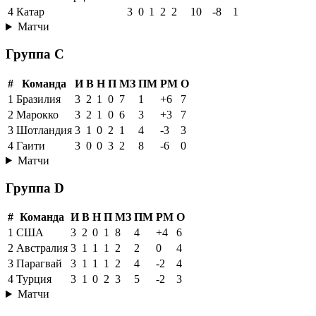
4
Катар
3
0
1
2
2
10
-8
1
Матчи
Группа C
#
Команда
И
В
Н
П
МЗ
ПМ
РМ
О
1
Бразилия
3
2
1
0
7
1
+6
7
2
Марокко
3
2
1
0
6
3
+3
7
3
Шотландия
3
1
0
2
1
4
-3
3
4
Гаити
3
0
0
3
2
8
-6
0
Матчи
Группа D
#
Команда
И
В
Н
П
МЗ
ПМ
РМ
О
1
США
3
2
0
1
8
4
+4
6
2
Австралия
3
1
1
1
2
2
0
4
3
Парагвай
3
1
1
1
2
4
-2
4
4
Турция
3
1
0
2
3
5
-2
3
Матчи