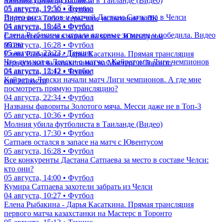
Молния убила футболиста в Таиланде (Видео)
05 августа, 19:56 • Теннис
05 августа, 17:30 • Футбол
Видео всех голов и матчей Дастана Сатпаева в Челси
Партизан - Тобол: серьезное испытание в ЛК
04 августа, 19:43 • Футбол
05 августа, 16:46 • Футбол
Елена Рыбакина сыграла впервые за месяц и победила. Видео
Сатпаев остался в запасе на матч с Ювентусом
матча
05 августа, 16:28 • Футбол
05 августа, 23:23 • Теннис
Елена Рыбакина - Дарья Касаткина. Прямая трансляция
Что думают в Левски о матче с Кайратом в Лиге чемпионов
первого матча казахстанки на Мастерс в Торонто
04 августа, 12:42 • Футбол
05 августа, 15:12 • Теннис
Кайрат и Левски начали матч Лиги чемпионов. А где мне
еще новости
посмотреть прямую трансляцию?
04 августа, 22:34 • Футбол
Названы фавориты Золотого мяча. Месси даже не в Топ-3
05 августа, 10:36 • Футбол
Молния убила футболиста в Таиланде (Видео)
05 августа, 17:30 • Футбол
Сатпаев остался в запасе на матч с Ювентусом
05 августа, 16:28 • Футбол
Все конкуренты Дастана Сатпаева за место в составе Челси:
кто они?
05 августа, 14:00 • Футбол
Кумира Сатпаева захотели забрать из Челси
04 августа, 10:27 • Футбол
Елена Рыбакина - Дарья Касаткина. Прямая трансляция
первого матча казахстанки на Мастерс в Торонто