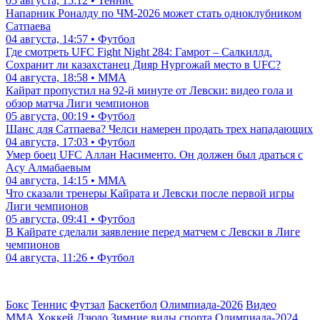
05 августа, 15:12 • Теннис
Напарник Роналду по ЧМ-2026 может стать одноклубником
Сатпаева
04 августа, 14:57 • Футбол
Где смотреть UFC Fight Night 284: Гамрот – Салкиллд.
Сохранит ли казахстанец Дияр Нургожай место в UFC?
04 августа, 18:58 • ММА
Кайрат пропустил на 92-й минуте от Левски: видео гола и
обзор матча Лиги чемпионов
05 августа, 00:19 • Футбол
Шанс для Сатпаева? Челси намерен продать трех нападающих
04 августа, 17:03 • Футбол
Умер боец UFC Аллан Насименто. Он должен был драться с
Асу Алмабаевым
04 августа, 14:15 • ММА
Что сказали тренеры Кайрата и Левски после первой игры
Лиги чемпионов
05 августа, 09:41 • Футбол
В Кайрате сделали заявление перед матчем с Левски в Лиге
чемпионов
04 августа, 11:26 • Футбол
Бокс
Теннис
Футзал
Баскетбол
Олимпиада-2026
Видео
ММА
Хоккей
Дзюдо
Зимние виды спорта
Олимпиада-2024