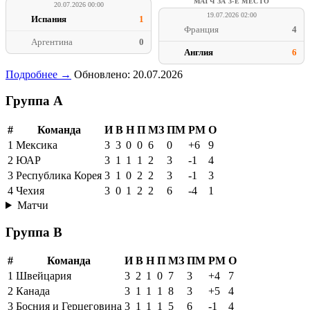
МАТЧ ЗА 3-Е МЕСТО
20.07.2026 00:00
19.07.2026 02:00
Испания
1
Франция
4
Аргентина
0
Англия
6
Подробнее →
Обновлено: 20.07.2026
Группа A
#
Команда
И
В
Н
П
МЗ
ПМ
РМ
О
1
Мексика
3
3
0
0
6
0
+6
9
2
ЮАР
3
1
1
1
2
3
-1
4
3
Республика Корея
3
1
0
2
2
3
-1
3
4
Чехия
3
0
1
2
2
6
-4
1
Матчи
Группа B
#
Команда
И
В
Н
П
МЗ
ПМ
РМ
О
1
Швейцария
3
2
1
0
7
3
+4
7
2
Канада
3
1
1
1
8
3
+5
4
3
Босния и Герцеговина
3
1
1
1
5
6
-1
4