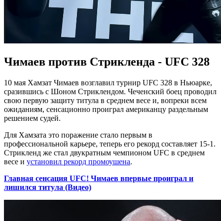
Чимаев против Стрикленда - UFC 328
10 мая Хамзат Чимаев возглавил турнир UFC 328 в Ньюарке,
сразившись с Шоном Стриклендом. Чеченский боец проводил
свою первую защиту титула в среднем весе и, вопреки всем
ожиданиям, сенсационно проиграл американцу раздельным
решением судей.
Для Хамзата это поражение стало первым в
профессиональной карьере, теперь его рекорд составляет 15-1.
Стрикленд же стал двукратным чемпионом UFC в среднем
весе и
установил рекорд промоушена
.
Главная сенсация UFC! Чимаев впервые проиграл и
лишился титула (Видео)