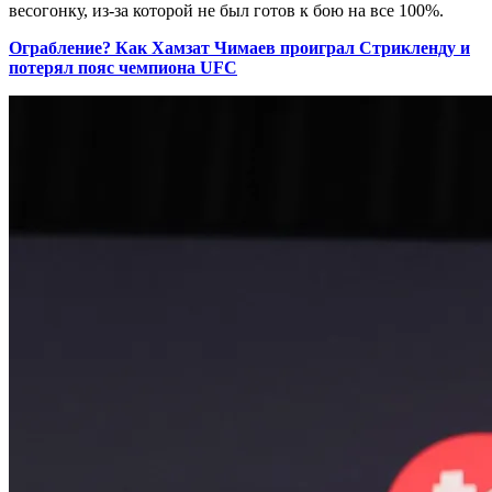
весогонку, из-за которой не был готов к бою на все 100%.
Ограбление? Как Хамзат Чимаев проиграл Стрикленду и
потерял пояс чемпиона UFC