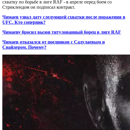
схватку по борьбе в лиге RAF - в апреле перед боем со
Стриклендом он подписал контракт.
Чимаев узнал дату следующей схватки после поражения в
UFC. Кто соперник?
Чимаеву бросил вызов титулованный борец в лиге RAF
Чимаев отказался от поединков с Садулаевым и
Снайдером. Почему?