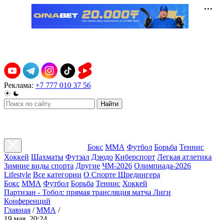
Реклама:
+7 777 010 37 56
Найти
Бокс
ММА
Футбол
Борьба
Теннис
Хоккей
Шахматы
Футзал
Дзюдо
Киберспорт
Легкая атлетика
Зимние виды спорта
Другие
ЧМ-2026
Олимпиада-2026
Lifestyle
Все категории
О Спорте Шредингера
Бокс
ММА
Футбол
Борьба
Теннис
Хоккей
Партизан - Тобол: прямая трансляция матча Лиги
Конференций
Главная
/
ММА
/
19 мая, 20:24