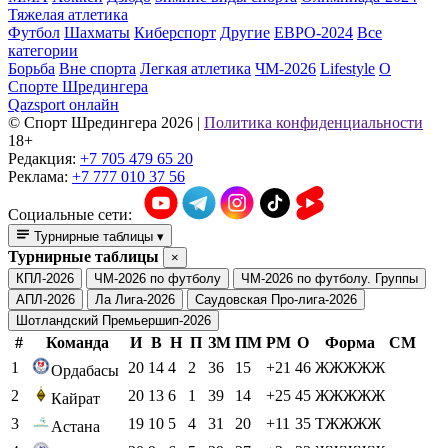
Тяжелая атлетика
Футбол
Шахматы
Киберспорт
Другие
ЕВРО-2024
Все
категории
Борьба
Вне спорта
Легкая атлетика
ЧМ-2026
Lifestyle
О
Спорте Шредингера
Qazsport онлайн
© Cпорт Шредингера 2026
|
Политика конфиденциальности
18+
Редакция:
+7 705 479 65 20
Реклама:
+7 777 010 37 56
Социальные сети:
Турнирные таблицы
▾
Турнирные таблицы
×
КПЛ-2026
ЧМ-2026 по футболу
ЧМ-2026 по футболу. Группы
АПЛ-2026
Ла Лига-2026
Саудовская Про-лига-2026
Шотландский Премьершип-2026
#
Команда
И
В
Н
П
ЗМ
ПМ
РМ
О
Форма
СМ
1
20
14
4
2
36
15
+21
46
ЖЖЖЖЖ
Ордабасы
2
20
13
6
1
39
14
+25
45
ЖЖЖЖЖ
Кайрат
3
19
10
5
4
31
20
+11
35
ТЖЖЖЖ
Астана