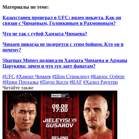
Материалы по теме:
Казахстанец проиграл в UFC: видео нокаута. Как он
связан с Чимаевым, Головкиным и Рахмоновым?
Что не так с губой Хамзата Чимаева?
Чимаев никогда не подерется с этим бойцом. Кто он и
почему?
Sharmax Motors подписали Хамзата Чимаева и Армана
Царукяна: зачем и что это дает фанатам?
#UFC
#Хамзат Чимаев
#Шон Стрикленд
#Карлос Олберг
#Иржи Прохазка
#Пауло Коста
#RAF
#Халил Раунтри
Читайте также