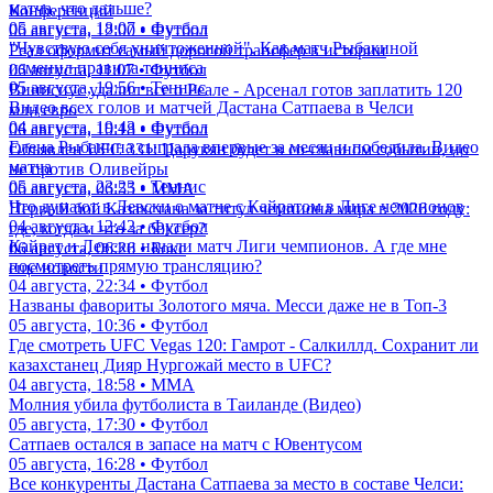
матча, что дальше?
Конференций
05 августа, 18:07 • Футбол
06 августа, 12:00 • Футбол
"Чувствую себя уничтоженной". Как матч Рыбакиной
Реал оформит самый дорогой трансфер в истории
изменил правила тенниса
06 августа, 11:07 • Футбол
05 августа, 19:56 • Теннис
Винисиус удалил все о Реале - Арсенал готов заплатить 120
Видео всех голов и матчей Дастана Сатпаева в Челси
млн евро
04 августа, 19:43 • Футбол
06 августа, 10:18 • Футбол
Елена Рыбакина сыграла впервые за месяц и победила. Видео
Объявлен UFC 331: Царукян будет в со-главном событии, но
матча
не против Оливейры
05 августа, 23:23 • Теннис
06 августа, 06:55 • ММА
Что думают в Левски о матче с Кайратом в Лиге чемпионов
Первый бой Казахстана за титул чемпиона мира в 2026 году:
04 августа, 12:42 • Футбол
где, когда и что за боксер?
Кайрат и Левски начали матч Лиги чемпионов. А где мне
06 августа, 06:26 • Бокс
посмотреть прямую трансляцию?
еще новости
04 августа, 22:34 • Футбол
Названы фавориты Золотого мяча. Месси даже не в Топ-3
05 августа, 10:36 • Футбол
Где смотреть UFC Vegas 120: Гамрот - Салкиллд. Сохранит ли
казахстанец Дияр Нургожай место в UFC?
04 августа, 18:58 • ММА
Молния убила футболиста в Таиланде (Видео)
05 августа, 17:30 • Футбол
Сатпаев остался в запасе на матч с Ювентусом
05 августа, 16:28 • Футбол
Все конкуренты Дастана Сатпаева за место в составе Челси: