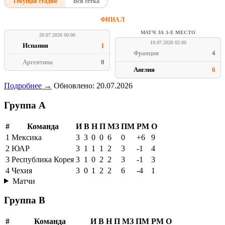
Текущая стадия
Вся сетка
ФИНАЛ
МАТЧ ЗА 3-Е МЕСТО
20.07.2026 00:00
19.07.2026 02:00
Испания
1
Франция
4
Аргентина
0
Англия
6
Подробнее →
Обновлено: 20.07.2026
Группа A
#
Команда
И
В
Н
П
МЗ
ПМ
РМ
О
1
Мексика
3
3
0
0
6
0
+6
9
2
ЮАР
3
1
1
1
2
3
-1
4
3
Республика Корея
3
1
0
2
2
3
-1
3
4
Чехия
3
0
1
2
2
6
-4
1
Матчи
Группа B
#
Команда
И
В
Н
П
МЗ
ПМ
РМ
О