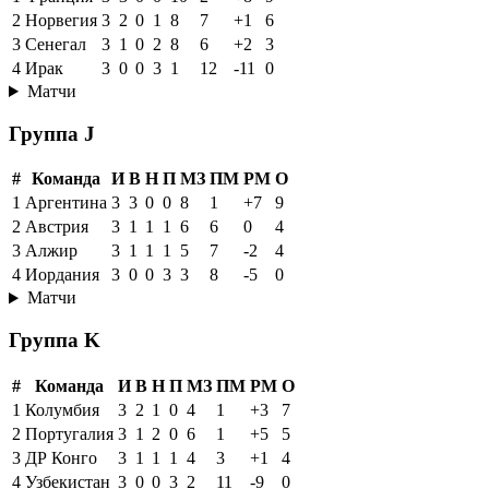
2
Норвегия
3
2
0
1
8
7
+1
6
3
Сенегал
3
1
0
2
8
6
+2
3
4
Ирак
3
0
0
3
1
12
-11
0
Матчи
Группа J
#
Команда
И
В
Н
П
МЗ
ПМ
РМ
О
1
Аргентина
3
3
0
0
8
1
+7
9
2
Австрия
3
1
1
1
6
6
0
4
3
Алжир
3
1
1
1
5
7
-2
4
4
Иордания
3
0
0
3
3
8
-5
0
Матчи
Группа K
#
Команда
И
В
Н
П
МЗ
ПМ
РМ
О
1
Колумбия
3
2
1
0
4
1
+3
7
2
Португалия
3
1
2
0
6
1
+5
5
3
ДР Конго
3
1
1
1
4
3
+1
4
4
Узбекистан
3
0
0
3
2
11
-9
0