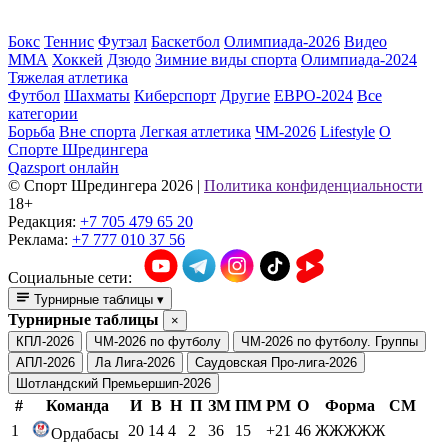
Бокс
Теннис
Футзал
Баскетбол
Олимпиада-2026
Видео
ММА
Хоккей
Дзюдо
Зимние виды спорта
Олимпиада-2024
Тяжелая атлетика
Футбол
Шахматы
Киберспорт
Другие
ЕВРО-2024
Все
категории
Борьба
Вне спорта
Легкая атлетика
ЧМ-2026
Lifestyle
О
Спорте Шредингера
Qazsport онлайн
© Cпорт Шредингера 2026
|
Политика конфиденциальности
18+
Редакция:
+7 705 479 65 20
Реклама:
+7 777 010 37 56
Социальные сети:
Турнирные таблицы
▾
Турнирные таблицы
×
КПЛ-2026
ЧМ-2026 по футболу
ЧМ-2026 по футболу. Группы
АПЛ-2026
Ла Лига-2026
Саудовская Про-лига-2026
Шотландский Премьершип-2026
#
Команда
И
В
Н
П
ЗМ
ПМ
РМ
О
Форма
СМ
1
20
14
4
2
36
15
+21
46
ЖЖЖЖЖ
Ордабасы