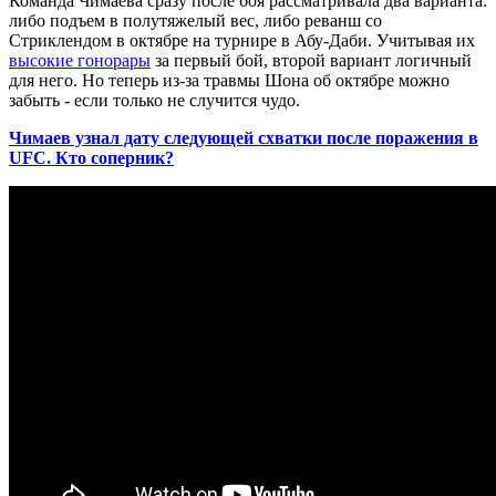
Команда Чимаева сразу после боя рассматривала два варианта:
либо подъем в полутяжелый вес, либо реванш со
Стриклендом в октябре на турнире в Абу-Даби. Учитывая их
высокие гонорары
за первый бой, второй вариант логичный
для него. Но теперь из-за травмы Шона об октябре можно
забыть - если только не случится чудо.
Чимаев узнал дату следующей схватки после поражения в
UFC. Кто соперник?