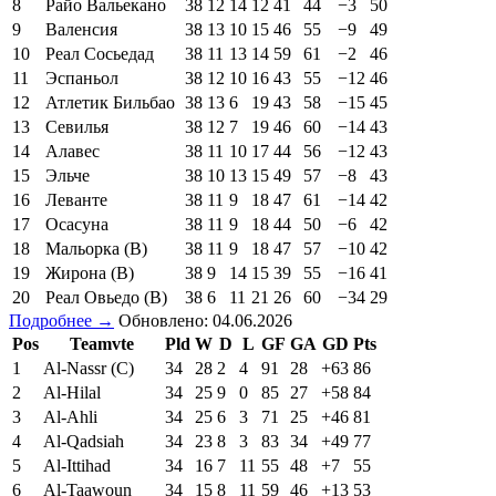
8
Райо Вальекано
38
12
14
12
41
44
−3
50
9
Валенсия
38
13
10
15
46
55
−9
49
10
Реал Сосьедад
38
11
13
14
59
61
−2
46
11
Эспаньол
38
12
10
16
43
55
−12
46
12
Атлетик Бильбао
38
13
6
19
43
58
−15
45
13
Севилья
38
12
7
19
46
60
−14
43
14
Алавес
38
11
10
17
44
56
−12
43
15
Эльче
38
10
13
15
49
57
−8
43
16
Леванте
38
11
9
18
47
61
−14
42
17
Осасуна
38
11
9
18
44
50
−6
42
18
Мальорка (В)
38
11
9
18
47
57
−10
42
19
Жирона (В)
38
9
14
15
39
55
−16
41
20
Реал Овьедо (В)
38
6
11
21
26
60
−34
29
Подробнее →
Обновлено: 04.06.2026
Pos
Teamvte
Pld
W
D
L
GF
GA
GD
Pts
1
Al-Nassr (C)
34
28
2
4
91
28
+63
86
2
Al-Hilal
34
25
9
0
85
27
+58
84
3
Al-Ahli
34
25
6
3
71
25
+46
81
4
Al-Qadsiah
34
23
8
3
83
34
+49
77
5
Al-Ittihad
34
16
7
11
55
48
+7
55
6
Al-Taawoun
34
15
8
11
59
46
+13
53