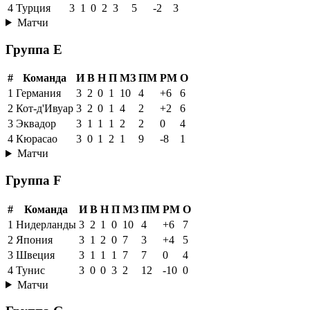
4
Турция
3
1
0
2
3
5
-2
3
Матчи
Группа E
#
Команда
И
В
Н
П
МЗ
ПМ
РМ
О
1
Германия
3
2
0
1
10
4
+6
6
2
Кот-д'Ивуар
3
2
0
1
4
2
+2
6
3
Эквадор
3
1
1
1
2
2
0
4
4
Кюрасао
3
0
1
2
1
9
-8
1
Матчи
Группа F
#
Команда
И
В
Н
П
МЗ
ПМ
РМ
О
1
Нидерланды
3
2
1
0
10
4
+6
7
2
Япония
3
1
2
0
7
3
+4
5
3
Швеция
3
1
1
1
7
7
0
4
4
Тунис
3
0
0
3
2
12
-10
0
Матчи