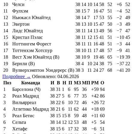
10
Челси
38
14
10
14
58
52
+6
52
11
Фулхэм
38
15
7
16
47
51
−4
52
12
Ньюкасл Юнайтед
38
14
7
17
53
55
−2
49
13
Эвертон
38
13
10
15
47
50
−3
49
14
Лидс Юнайтед
38
11
14
13
49
56
−7
47
15
Кристал Пэлас
38
11
12
15
41
51
−10
45
16
Ноттингем Форест
38
11
11
16
48
51
−3
44
17
Тоттенхэм Хотспур
38
10
11
17
48
57
−9
41
18
Вест Хэм Юнайтед (В)
38
10
9
19
46
65
−19
39
19
Бернли (В)
38
4
10
24
38
75
−37
22
20
Вулверхэмптон Уондерерс (В)
38
3
11
24
27
68
−41
20
Подробнее →
Обновлено: 04.06.2026
Поз
Команда
И
В
Н
П
МЗ
МП
РМ
О
1
Барселона (Ч)
38
31
1
6
95
36
+59
94
2
Реал Мадрид
38
27
5
6
77
35
+42
86
3
Вильярреал
38
22
6
10
72
46
+26
72
4
Атлетико Мадрид
38
21
6
11
62
44
+18
69
5
Реал Бетис
38
15
15
8
59
48
+11
60
6
Сельта
38
14
12
12
53
48
+5
54
7
Хетафе
38
15
6
17
32
38
−6
51