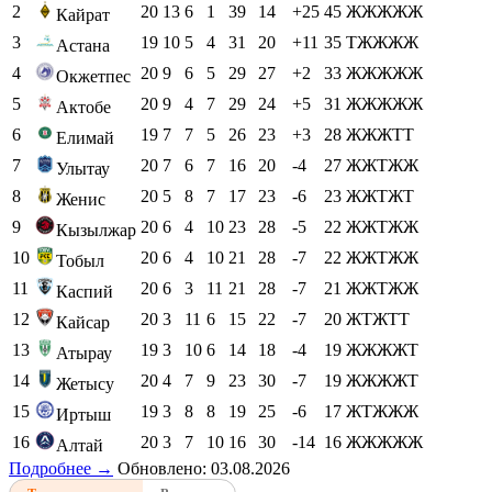
2
20
13
6
1
39
14
+25
45
ЖЖЖЖЖ
Кайрат
3
19
10
5
4
31
20
+11
35
ТЖЖЖЖ
Астана
4
20
9
6
5
29
27
+2
33
ЖЖЖЖЖ
Окжетпес
5
20
9
4
7
29
24
+5
31
ЖЖЖЖЖ
Актобе
6
19
7
7
5
26
23
+3
28
ЖЖЖТТ
Елимай
7
20
7
6
7
16
20
-4
27
ЖЖТЖЖ
Улытау
8
20
5
8
7
17
23
-6
23
ЖЖТЖТ
Женис
9
20
6
4
10
23
28
-5
22
ЖЖТЖЖ
Кызылжар
10
20
6
4
10
21
28
-7
22
ЖЖТЖЖ
Тобыл
11
20
6
3
11
21
28
-7
21
ЖЖТЖЖ
Каспий
12
20
3
11
6
15
22
-7
20
ЖТЖТТ
Кайсар
13
19
3
10
6
14
18
-4
19
ЖЖЖЖТ
Атырау
14
20
4
7
9
23
30
-7
19
ЖЖЖЖТ
Жетысу
15
19
3
8
8
19
25
-6
17
ЖТЖЖЖ
Иртыш
16
20
3
7
10
16
30
-14
16
ЖЖЖЖЖ
Алтай
Подробнее →
Обновлено: 03.08.2026