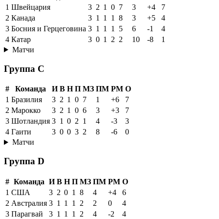
1
Швейцария
3
2
1
0
7
3
+4
7
2
Канада
3
1
1
1
8
3
+5
4
3
Босния и Герцеговина
3
1
1
1
5
6
-1
4
4
Катар
3
0
1
2
2
10
-8
1
Матчи
Группа C
#
Команда
И
В
Н
П
МЗ
ПМ
РМ
О
1
Бразилия
3
2
1
0
7
1
+6
7
2
Марокко
3
2
1
0
6
3
+3
7
3
Шотландия
3
1
0
2
1
4
-3
3
4
Гаити
3
0
0
3
2
8
-6
0
Матчи
Группа D
#
Команда
И
В
Н
П
МЗ
ПМ
РМ
О
1
США
3
2
0
1
8
4
+4
6
2
Австралия
3
1
1
1
2
2
0
4
3
Парагвай
3
1
1
1
2
4
-2
4