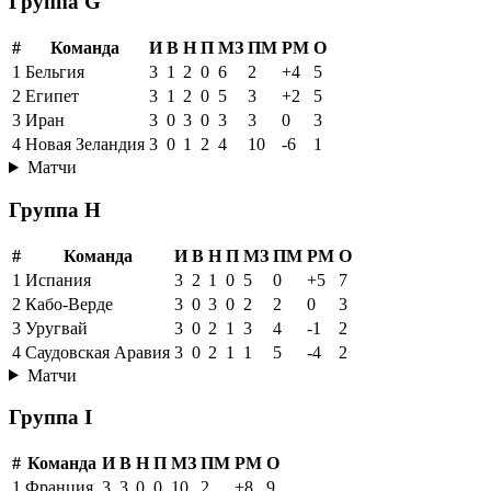
Группа G
#
Команда
И
В
Н
П
МЗ
ПМ
РМ
О
1
Бельгия
3
1
2
0
6
2
+4
5
2
Египет
3
1
2
0
5
3
+2
5
3
Иран
3
0
3
0
3
3
0
3
4
Новая Зеландия
3
0
1
2
4
10
-6
1
Матчи
Группа H
#
Команда
И
В
Н
П
МЗ
ПМ
РМ
О
1
Испания
3
2
1
0
5
0
+5
7
2
Кабо-Верде
3
0
3
0
2
2
0
3
3
Уругвай
3
0
2
1
3
4
-1
2
4
Саудовская Аравия
3
0
2
1
1
5
-4
2
Матчи
Группа I
#
Команда
И
В
Н
П
МЗ
ПМ
РМ
О
1
Франция
3
3
0
0
10
2
+8
9