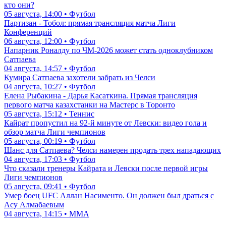
кто они?
05 августа, 14:00 • Футбол
Партизан - Тобол: прямая трансляция матча Лиги
Конференций
06 августа, 12:00 • Футбол
Напарник Роналду по ЧМ-2026 может стать одноклубником
Сатпаева
04 августа, 14:57 • Футбол
Кумира Сатпаева захотели забрать из Челси
04 августа, 10:27 • Футбол
Елена Рыбакина - Дарья Касаткина. Прямая трансляция
первого матча казахстанки на Мастерс в Торонто
05 августа, 15:12 • Теннис
Кайрат пропустил на 92-й минуте от Левски: видео гола и
обзор матча Лиги чемпионов
05 августа, 00:19 • Футбол
Шанс для Сатпаева? Челси намерен продать трех нападающих
04 августа, 17:03 • Футбол
Что сказали тренеры Кайрата и Левски после первой игры
Лиги чемпионов
05 августа, 09:41 • Футбол
Умер боец UFC Аллан Насименто. Он должен был драться с
Асу Алмабаевым
04 августа, 14:15 • ММА