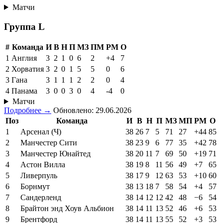
Матчи
Группа L
#
Команда
И
В
Н
П
МЗ
ПМ
РМ
О
1
Англия
3
2
1
0
6
2
+4
7
2
Хорватия
3
2
0
1
5
5
0
6
3
Гана
3
1
1
1
2
2
0
4
4
Панама
3
0
0
3
0
4
-4
0
Матчи
Подробнее →
Обновлено: 29.06.2026
Поз
Команда
И
В
Н
П
МЗ
МП
РМ
О
1
Арсенал (Ч)
38
26
7
5
71
27
+44
85
2
Манчестер Сити
38
23
9
6
77
35
+42
78
3
Манчестер Юнайтед
38
20
11
7
69
50
+19
71
4
Астон Вилла
38
19
8
11
56
49
+7
65
5
Ливерпуль
38
17
9
12
63
53
+10
60
6
Борнмут
38
13
18
7
58
54
+4
57
7
Сандерленд
38
14
12
12
42
48
−6
54
8
Брайтон энд Хоув Альбион
38
14
11
13
52
46
+6
53
9
Брентфорд
38
14
11
13
55
52
+3
53