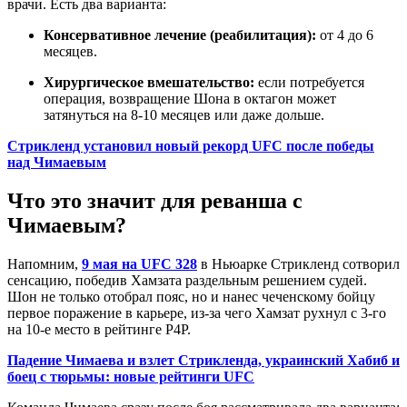
врачи. Есть два варианта:
Консервативное лечение (реабилитация):
от 4 до 6
месяцев.
Хирургическое вмешательство:
если потребуется
операция, возвращение Шона в октагон может
затянуться на 8-10 месяцев или даже дольше.
Стрикленд установил новый рекорд UFC после победы
над Чимаевым
Что это значит для реванша с
Чимаевым?
Напомним,
9 мая на UFC 328
в Ньюарке Стрикленд сотворил
сенсацию, победив Хамзата раздельным решением судей.
Шон не только отобрал пояс, но и нанес чеченскому бойцу
первое поражение в карьере, из-за чего Хамзат рухнул с 3-го
на 10-е место в рейтинге P4P.
Падение Чимаева и взлет Стрикленда, украинский Хабиб и
боец с тюрьмы: новые рейтинги UFC