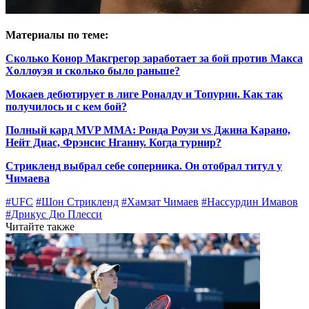
Материалы по теме:
Сколько Конор Макгрегор заработает за бой против Макса
Холлоуэя и сколько было раньше?
Мокаев дебютирует в лиге Роналду и Топурии. Как так
получилось и с кем бой?
Полный кард MVP MMA: Ронда Роузи vs Джина Карано,
Нейт Диас, Фрэнсис Нганну. Когда турнир?
Стрикленд выбрал себе соперника. Он отобрал титул у
Чимаева
#UFC
#Шон Стрикленд
#Хамзат Чимаев
#Нассурдин Имавов
#Дрикус Дю Плесси
Читайте также