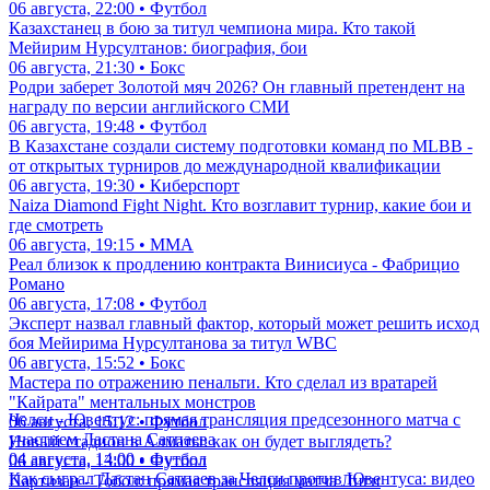
06 августа, 22:00 • Футбол
Казахстанец в бою за титул чемпиона мира. Кто такой
Мейирим Нурсултанов: биография, бои
06 августа, 21:30 • Бокс
Родри заберет Золотой мяч 2026? Он главный претендент на
награду по версии английского СМИ
06 августа, 19:48 • Футбол
В Казахстане создали систему подготовки команд по MLBB -
от открытых турниров до международной квалификации
06 августа, 19:30 • Киберспорт
Naiza Diamond Fight Night. Кто возглавит турнир, какие бои и
где смотреть
06 августа, 19:15 • ММА
Реал близок к продлению контракта Винисиуса - Фабрицио
Романо
06 августа, 17:08 • Футбол
Эксперт назвал главный фактор, который может решить исход
боя Мейирима Нурсултанова за титул WBC
06 августа, 15:52 • Бокс
Мастера по отражению пенальти. Кто сделал из вратарей
"Кайрата" ментальных монстров
Челси - Ювентус: прямая трансляция предсезонного матча с
06 августа, 15:12 • Футбол
участием Дастана Сатпаева
Новый стадион в Алматы: как он будет выглядеть?
04 августа, 14:00 • Футбол
06 августа, 13:00 • Футбол
Как сыграл Дастан Сатпаев за Челси против Ювентуса: видео
Партизан - Тобол: прямая трансляция матча Лиги