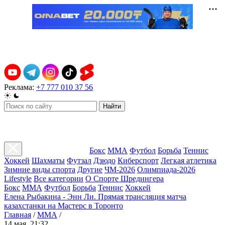
Реклама:
+7 777 010 37 56
Найти
Бокс
ММА
Футбол
Борьба
Теннис
Хоккей
Шахматы
Футзал
Дзюдо
Киберспорт
Легкая атлетика
Зимние виды спорта
Другие
ЧМ-2026
Олимпиада-2026
Lifestyle
Все категории
О Спорте Шредингера
Бокс
ММА
Футбол
Борьба
Теннис
Хоккей
Елена Рыбакина - Энн Ли. Прямая трансляция матча
казахстанки на Мастерс в Торонто
Главная
/
ММА
/
14 мая, 21:32