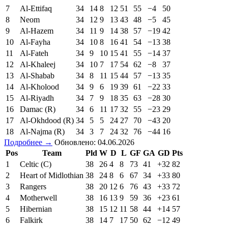
7
Al-Ettifaq
34
14
8
12
51
55
−4
50
8
Neom
34
12
9
13
43
48
−5
45
9
Al-Hazem
34
11
9
14
38
57
−19
42
10
Al-Fayha
34
10
8
16
41
54
−13
38
11
Al-Fateh
34
9
10
15
41
55
−14
37
12
Al-Khaleej
34
10
7
17
54
62
−8
37
13
Al-Shabab
34
8
11
15
44
57
−13
35
14
Al-Kholood
34
9
6
19
39
61
−22
33
15
Al-Riyadh
34
7
9
18
35
63
−28
30
16
Damac (R)
34
6
11
17
32
55
−23
29
17
Al-Okhdood (R)
34
5
5
24
27
70
−43
20
18
Al-Najma (R)
34
3
7
24
32
76
−44
16
Подробнее →
Обновлено: 04.06.2026
Pos
Team
Pld
W
D
L
GF
GA
GD
Pts
1
Celtic (C)
38
26
4
8
73
41
+32
82
2
Heart of Midlothian
38
24
8
6
67
34
+33
80
3
Rangers
38
20
12
6
76
43
+33
72
4
Motherwell
38
16
13
9
59
36
+23
61
5
Hibernian
38
15
12
11
58
44
+14
57
6
Falkirk
38
14
7
17
50
62
−12
49