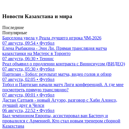
Новости Казахстана и мира
Последние
Популярные
Барселона увела у Реала лучшего игрока ЧМ-2026
07 августа, 09:54 • Футбол
Елена Рыбакина - Энн Ли. Прямая трансляция матча
казахстанки на Мастерс в Торонто
07 августа, 06:30 • Теннис
Реал объявил о продлении контракта с Винисиусом (ВИДЕО)
07 августа, 05:30 • Футбол
Партизан - Тобол: результат матча, видео голов и обзор
07 августа, 02:05 • Футбол
Тобол и Партизан начали матч Лиги конференций. А где мне
посмотреть прямую трансляцию?
07 августа, 00:01 • Футбол
Дастан Сатпаев - новый Агуэро, разговор с Хаби Алонсо,
лучший друг в Челси
06 августа, 22:52 • Футбол
Был чемпионом Европы, ассистировал ван Бастену и
провалился с Арменией. Кто стал новым тренером сборной
Казахстана