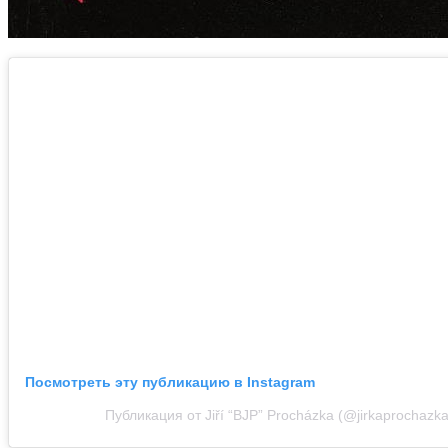
Посмотреть эту публикацию в Instagram
Публикация от Jiří “BJP” Procházka (@jirkaprochazka