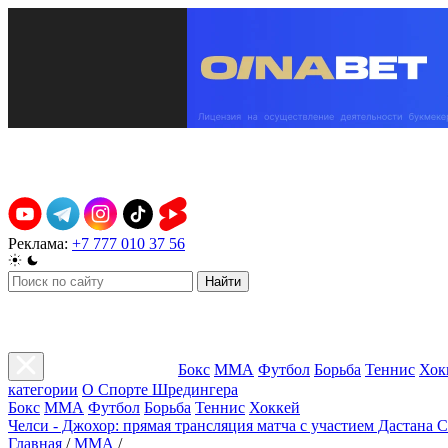
Реклама:
+7 777 010 37 56
Найти
Бокс
ММА
Футбол
Борьба
Теннис
Хок
категории
О Спорте Шредингера
Бокс
ММА
Футбол
Борьба
Теннис
Хоккей
Челси - Джохор: прямая трансляция матча с участием Дастана 
Главная
/
ММА
/