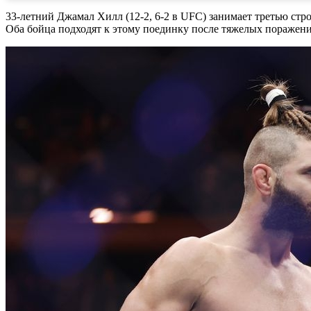
33-летний Джамал Хилл (12-2, 6-2 в UFC) занимает третью стро
Оба бойца подходят к этому поединку после тяжелых поражен