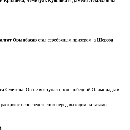
й Ералиева
,
Эсмигуль Куюлова
и
Дамеля Асылханова
алгат Орынбасар
стал серебряным призером, а
Шерзод
са Сметова
. Он не выступал после победной Олимпиады в
ы раскроют непосредственно перед выходом на татами.
m