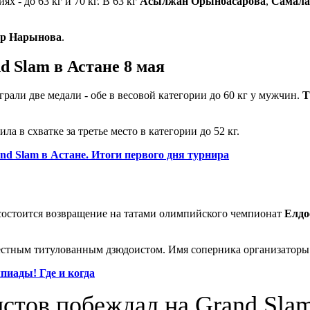
х - до 63 кг и 70 кг. В 63 кг
Асылжан Орынбасарова
,
Самала
р Нарынова
.
d Slam в Астане 8 мая
рали две медали - обе в весовой категории до 60 кг у мужчин.
Т
ила в схватке за третье место в категории до 52 кг.
nd Slam в Астане. Итоги первого дня турнира
е состоится возвращение на татами олимпийского чемпионат
Елдо
известным титулованным дзюдоистом. Имя соперника организатор
пиады! Где и когда
истов побеждал на Grand Sla