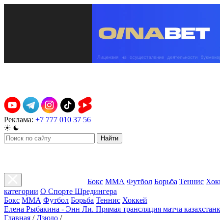
Реклама:
+7 777 010 37 56
Найти
Бокс
ММА
Футбол
Борьба
Теннис
Хок
категории
О Спорте Шредингера
Бокс
ММА
Футбол
Борьба
Теннис
Хоккей
Елена Рыбакина - Энн Ли. Прямая трансляция матча казахстанк
Главная
/
Дзюдо
/