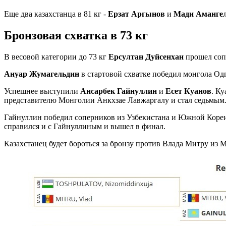
Еще два казахстанца в 81 кг -
Ерзат Аргынов
и
Мади Аманге
Бронзовая схватка в 73 кг
В весовой категории до 73 кг
Ерсултан Дуйсенхан
прошел соп
Ануар Жумагельдин
в стартовой схватке победил монгола Од
Успешнее выступили
Ансарбек Гайнуллин
и
Есет Куанов
. К
представителю Монголии Анкхзае Лавжаргалу и стал седьмым
Гайнуллин победил соперников из Узбекистана и Южной Кореи,
справился и с Гайнуллиным и вышел в финал.
Казахстанец будет бороться за бронзу против Влада Митру из 