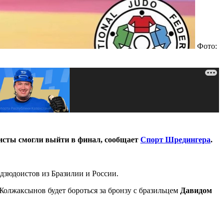
Фото:
оисты смогли выйти в финал, сообщает
Спорт Шредингера
.
дзюдоистов из Бразилии и России.
олжаксынов будет бороться за бронзу с бразильцем
Давидом