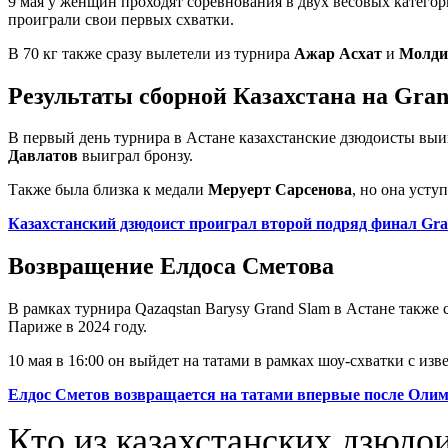
9 мая у женщин проходят соревнования в двух весовых категория
проиграли свои первых схватки.
В 70 кг также сразу вылетели из турнира
Ажар Асхат
и
Молди
Результаты сборной Казахстана на Gran
В первый день турнира в Астане казахстанские дзюдоисты выиг
Давлатов
выиграл бронзу.
Также была близка к медали
Меруерт Сарсенова
, но она уступ
Казахстанский дзюдоист проиграл второй подряд финал Gra
Возвращение Елдоса Сметова
В рамках турнира Qazaqstan Barysy Grand Slam в Астане такж
Париже в 2024 году.
10 мая в 16:00 он выйдет на татами в рамках шоу-схватки с 
Елдос Сметов возвращается на татами впервые после Олим
Кто из казахстанских дзюдо