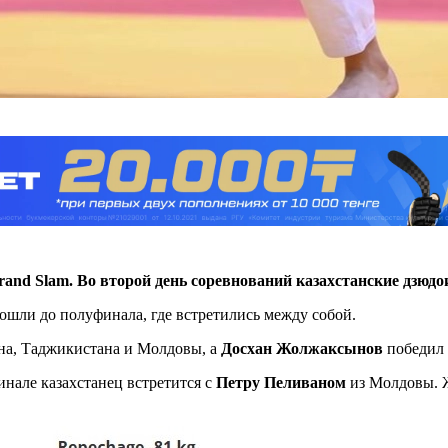
rand Slam. Во второй день соревнований казахстанские дзюд
 дошли до полуфинала, где встретились между собой.
на, Таджикистана и Молдовы, а
Досхан Жолжаксынов
победил 
але казахстанец встретится с
Петру Пеливаном
из Молдовы. Ж