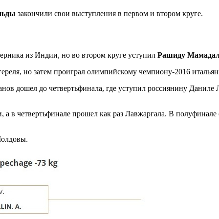
льды
закончили свои выступления в первом и втором круге.
ерника из Индии, но во втором круге уступил
Рашиду Мамадал
гереля, но затем проиграл олимпийскому чемпиону-2016 италья
уанов дошел до четвертьфинала, где уступил россиянину Даниле 
.
 а в четвертьфинале прошел как раз Лавжаргала. В полуфинале 
Молдовы.