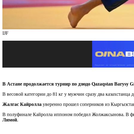
IJF
В Астане продолжается турнир по дзюдо Qazaqstan Barysy G
В весовой категории до 81 кг у мужчин сразу два казахстанца
Жалгас Кайролла
уверенно прошел соперников из Кыргызста
В полуфинале Кайролла иппоном победил Жолжаксынова. В фин
Лимой
.