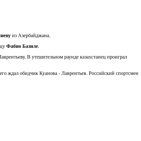
иеву
из Азербайджана.
нцу
Фабио Базиле
.
Лаврентьеву. В утешительном раунде казахстанец проиграл
его ждал обидчик Куанова - Лаврентьев. Российский спортсмен