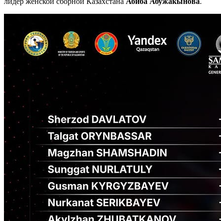
лидер женской сборной Казахстана
Абиба Абужакынова
.