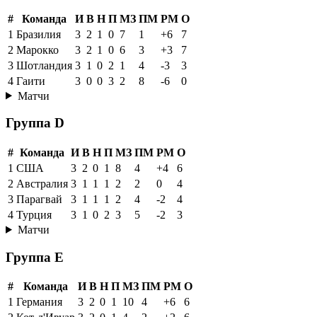
#
Команда
И
В
Н
П
МЗ
ПМ
РМ
О
1
Бразилия
3
2
1
0
7
1
+6
7
2
Марокко
3
2
1
0
6
3
+3
7
3
Шотландия
3
1
0
2
1
4
-3
3
4
Гаити
3
0
0
3
2
8
-6
0
Матчи
Группа D
#
Команда
И
В
Н
П
МЗ
ПМ
РМ
О
1
США
3
2
0
1
8
4
+4
6
2
Австралия
3
1
1
1
2
2
0
4
3
Парагвай
3
1
1
1
2
4
-2
4
4
Турция
3
1
0
2
3
5
-2
3
Матчи
Группа E
#
Команда
И
В
Н
П
МЗ
ПМ
РМ
О
1
Германия
3
2
0
1
10
4
+6
6