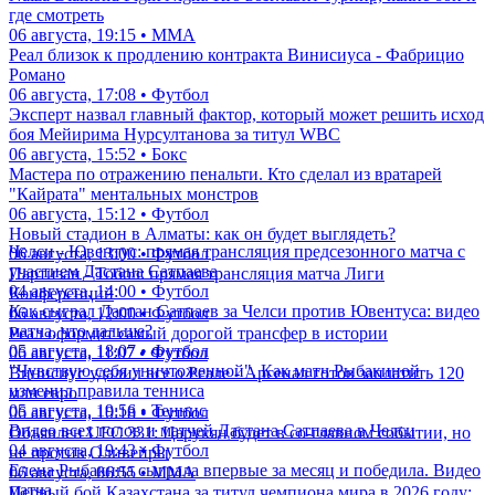
где смотреть
06 августа, 19:15 • ММА
Реал близок к продлению контракта Винисиуса - Фабрицио
Романо
06 августа, 17:08 • Футбол
Эксперт назвал главный фактор, который может решить исход
боя Мейирима Нурсултанова за титул WBC
06 августа, 15:52 • Бокс
Мастера по отражению пенальти. Кто сделал из вратарей
"Кайрата" ментальных монстров
06 августа, 15:12 • Футбол
Новый стадион в Алматы: как он будет выглядеть?
Челси - Ювентус: прямая трансляция предсезонного матча с
06 августа, 13:00 • Футбол
участием Дастана Сатпаева
Партизан - Тобол: прямая трансляция матча Лиги
04 августа, 14:00 • Футбол
Конференций
Как сыграл Дастан Сатпаев за Челси против Ювентуса: видео
06 августа, 12:00 • Футбол
матча, что дальше?
Реал оформит самый дорогой трансфер в истории
05 августа, 18:07 • Футбол
06 августа, 11:07 • Футбол
"Чувствую себя уничтоженной". Как матч Рыбакиной
Винисиус удалил все о Реале - Арсенал готов заплатить 120
изменил правила тенниса
млн евро
05 августа, 19:56 • Теннис
06 августа, 10:18 • Футбол
Видео всех голов и матчей Дастана Сатпаева в Челси
Объявлен UFC 331: Царукян будет в со-главном событии, но
04 августа, 19:43 • Футбол
не против Оливейры
Елена Рыбакина сыграла впервые за месяц и победила. Видео
06 августа, 06:55 • ММА
матча
Первый бой Казахстана за титул чемпиона мира в 2026 году: