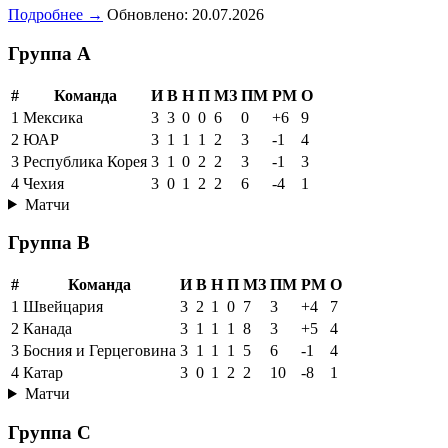
Подробнее →
Обновлено: 20.07.2026
Группа A
#
Команда
И
В
Н
П
МЗ
ПМ
РМ
О
1
Мексика
3
3
0
0
6
0
+6
9
2
ЮАР
3
1
1
1
2
3
-1
4
3
Республика Корея
3
1
0
2
2
3
-1
3
4
Чехия
3
0
1
2
2
6
-4
1
Матчи
Группа B
#
Команда
И
В
Н
П
МЗ
ПМ
РМ
О
1
Швейцария
3
2
1
0
7
3
+4
7
2
Канада
3
1
1
1
8
3
+5
4
3
Босния и Герцеговина
3
1
1
1
5
6
-1
4
4
Катар
3
0
1
2
2
10
-8
1
Матчи
Группа C