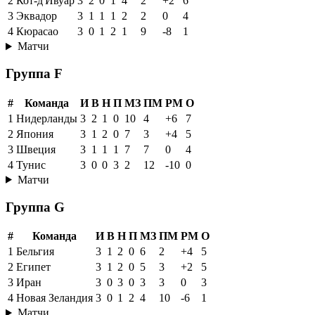
2
Кот-д'Ивуар
3
2
0
1
4
2
+2
6
3
Эквадор
3
1
1
1
2
2
0
4
4
Кюрасао
3
0
1
2
1
9
-8
1
Матчи
Группа F
#
Команда
И
В
Н
П
МЗ
ПМ
РМ
О
1
Нидерланды
3
2
1
0
10
4
+6
7
2
Япония
3
1
2
0
7
3
+4
5
3
Швеция
3
1
1
1
7
7
0
4
4
Тунис
3
0
0
3
2
12
-10
0
Матчи
Группа G
#
Команда
И
В
Н
П
МЗ
ПМ
РМ
О
1
Бельгия
3
1
2
0
6
2
+4
5
2
Египет
3
1
2
0
5
3
+2
5
3
Иран
3
0
3
0
3
3
0
3
4
Новая Зеландия
3
0
1
2
4
10
-6
1
Матчи