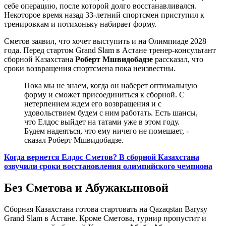
себе операцию, после которой долго восстанавливался.
Некоторое время назад 33-летний спортсмен приступил к
тренировкам и потихоньку набирает форму.
Сметов заявил, что хочет выступить и на Олимпиаде 2028
года. Перед стартом Grand Slam в Астане тренер-консультант
сборной Казахстана
Роберт Мшвидобадзе
рассказал, что
сроки возвращения спортсмена пока неизвестны.
Пока мы не знаем, когда он наберет оптимальную
форму и сможет присоединиться к сборной. С
нетерпением ждем его возвращения и с
удовольствием будем с ним работать. Есть шансы,
что Елдос выйдет на татами уже в этом году.
Будем надеяться, что ему ничего не помешает, -
сказал Роберт Мшвидобадзе.
Когда вернется Елдос Сметов? В сборной Казахстана
озвучили сроки восстановления олимпийского чемпиона
Без Сметова и Абужакыновой
Сборная Казахстана готова стартовать на Qazaqstan Barysy
Grand Slam в Астане. Кроме Сметова, турнир пропустит и