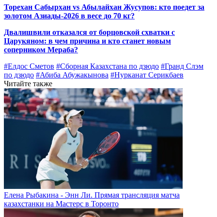
Торехан Сабырхан vs Абылайхан Жусупов: кто поедет за
золотом Азиады-2026 в весе до 70 кг?
Двалишвили отказался от борцовской схватки с
Царукяном: в чем причина и кто станет новым
соперником Мераба?
#Елдос Сметов
#Сборная Казахстана по дзюдо
#Гранд Слэм
по дзюдо
#Абиба Абужакынова
#Нурканат Серикбаев
Читайте также
Елена Рыбакина - Энн Ли. Прямая трансляция матча
казахстанки на Мастерс в Торонто