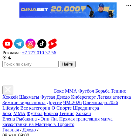
Реклама:
+7 777 010 37 56
Найти
Бокс
ММА
Футбол
Борьба
Теннис
Хоккей
Шахматы
Футзал
Дзюдо
Киберспорт
Легкая атлетика
Зимние виды спорта
Другие
ЧМ-2026
Олимпиада-2026
Lifestyle
Все категории
О Спорте Шредингера
Бокс
ММА
Футбол
Борьба
Теннис
Хоккей
Елена Рыбакина - Энн Ли. Прямая трансляция матча
казахстанки на Мастерс в Торонто
Главная
/
Дзюдо
/
09 мая, 09:00