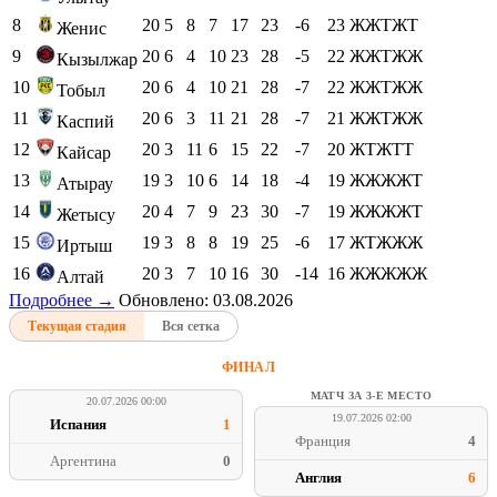
8
20
5
8
7
17
23
-6
23
ЖЖТЖТ
Женис
9
20
6
4
10
23
28
-5
22
ЖЖТЖЖ
Кызылжар
10
20
6
4
10
21
28
-7
22
ЖЖТЖЖ
Тобыл
11
20
6
3
11
21
28
-7
21
ЖЖТЖЖ
Каспий
12
20
3
11
6
15
22
-7
20
ЖТЖТТ
Кайсар
13
19
3
10
6
14
18
-4
19
ЖЖЖЖТ
Атырау
14
20
4
7
9
23
30
-7
19
ЖЖЖЖТ
Жетысу
15
19
3
8
8
19
25
-6
17
ЖТЖЖЖ
Иртыш
16
20
3
7
10
16
30
-14
16
ЖЖЖЖЖ
Алтай
Подробнее →
Обновлено: 03.08.2026
Текущая стадия
Вся сетка
ФИНАЛ
МАТЧ ЗА 3-Е МЕСТО
20.07.2026 00:00
19.07.2026 02:00
Испания
1
Франция
4
Аргентина
0
Англия
6