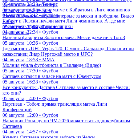
05 августа, 23:23 • Теннис
где, когда и что за боксер?
Что думают в Левски о матче с Кайратом в Лиге чемпионов
06 августа, 06:26 • Бокс
04 августа, 12:42 • Футбол
Елена Рыбакина сыграла впервые за месяц и победила. Видео
Кайрат и Левски начали матч Лиги чемпионов. А где мне
матча
посмотреть прямую трансляцию?
05 августа, 23:23 • Теннис
04 августа, 22:34 • Футбол
еще новости
Названы фавориты Золотого мяча. Месси даже не в Топ-3
05 августа, 10:36 • Футбол
Где смотреть UFC Vegas 120: Гамрот - Салкиллд. Сохранит ли
казахстанец Дияр Нургожай место в UFC?
04 августа, 18:58 • ММА
Молния убила футболиста в Таиланде (Видео)
05 августа, 17:30 • Футбол
Сатпаев остался в запасе на матч с Ювентусом
05 августа, 16:28 • Футбол
Все конкуренты Дастана Сатпаева за место в составе Челси:
кто они?
05 августа, 14:00 • Футбол
Партизан - Тобол: прямая трансляция матча Лиги
Конференций
06 августа, 12:00 • Футбол
Напарник Роналду по ЧМ-2026 может стать одноклубником
Сатпаева
04 августа, 14:57 • Футбол
Кумира Сатпаева захотели забрать из Челси