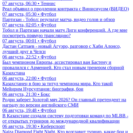
07 августа, 06:30 • Теннис
Реал объявил о продлении контракта с Винисиусом (ВИДЕО)
07 августа, 05:30 • Футбол
Партизан - Тобол: результат матча, видео голов и обзор
07 августа, 02:05 • Футбол
Тобол и Партизан начали матч Лиги конференций. А где мне
посмотреть прямую трансляцию?
07 августа, 00:01 • Футбол
Дастан Сатпаев - новый Агуэро, разговор с Хаби Алонсо,
лучший друг в Челси
06 августа, 22:52 • Футбол
Был чемпионом Европы, ассистировал ван Бастену и
провалился с Арменией. Кто стал новым тренером сборной
Казахстана
06 августа, 22:00 • Футбол
Казахстанец в бою за титул чемпиона мира. Кто такой
Мейирим Нурсултанов: биография, бои
06 августа, 21:30 • Бокс
Родри заберет Золотой мяч 2026? Он главный претендент на
награду по версии английского СМИ
06 августа, 19:48 • Футбол
В Казахстане создали систему подготовки команд по MLBB -
от открытых турниров до международной квалификации
06 августа, 19:30 • Киберспорт
Naiza Diamond Fight Night. Кто возглавит турнир, какие бои и