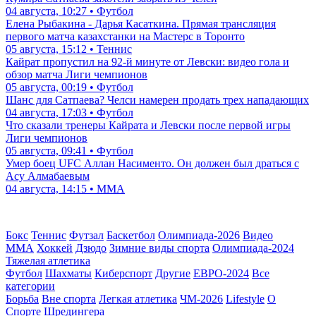
04 августа, 10:27 • Футбол
Елена Рыбакина - Дарья Касаткина. Прямая трансляция
первого матча казахстанки на Мастерс в Торонто
05 августа, 15:12 • Теннис
Кайрат пропустил на 92-й минуте от Левски: видео гола и
обзор матча Лиги чемпионов
05 августа, 00:19 • Футбол
Шанс для Сатпаева? Челси намерен продать трех нападающих
04 августа, 17:03 • Футбол
Что сказали тренеры Кайрата и Левски после первой игры
Лиги чемпионов
05 августа, 09:41 • Футбол
Умер боец UFC Аллан Насименто. Он должен был драться с
Асу Алмабаевым
04 августа, 14:15 • ММА
Бокс
Теннис
Футзал
Баскетбол
Олимпиада-2026
Видео
ММА
Хоккей
Дзюдо
Зимние виды спорта
Олимпиада-2024
Тяжелая атлетика
Футбол
Шахматы
Киберспорт
Другие
ЕВРО-2024
Все
категории
Борьба
Вне спорта
Легкая атлетика
ЧМ-2026
Lifestyle
О
Спорте Шредингера