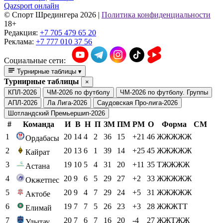
Qazsport онлайн
© Cпорт Шредингера 2026
|
Политика конфиденциальности
18+
Редакция:
+7 705 479 65 20
Реклама:
+7 777 010 37 56
Социальные сети:
Турнирные таблицы
▾
Турнирные таблицы
×
КПЛ-2026
ЧМ-2026 по футболу
ЧМ-2026 по футболу. Группы
АПЛ-2026
Ла Лига-2026
Саудовская Про-лига-2026
Шотландский Премьершип-2026
#
Команда
И
В
Н
П
ЗМ
ПМ
РМ
О
Форма
СМ
1
20
14
4
2
36
15
+21
46
ЖЖЖЖЖ
Ордабасы
2
20
13
6
1
39
14
+25
45
ЖЖЖЖЖ
Кайрат
3
19
10
5
4
31
20
+11
35
ТЖЖЖЖ
Астана
4
20
9
6
5
29
27
+2
33
ЖЖЖЖЖ
Окжетпес
5
20
9
4
7
29
24
+5
31
ЖЖЖЖЖ
Актобе
6
19
7
7
5
26
23
+3
28
ЖЖЖТТ
Елимай
7
20
7
6
7
16
20
-4
27
ЖЖТЖЖ
Улытау