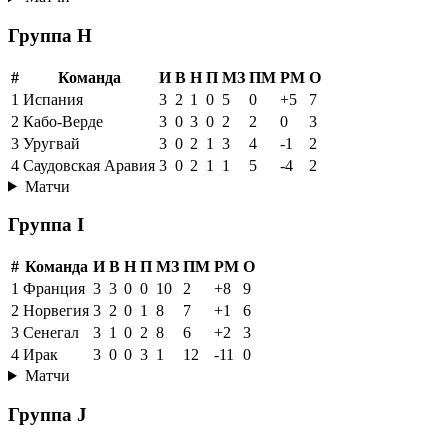
Группа H
#
Команда
И
В
Н
П
МЗ
ПМ
РМ
О
1
Испания
3
2
1
0
5
0
+5
7
2
Кабо-Верде
3
0
3
0
2
2
0
3
3
Уругвай
3
0
2
1
3
4
-1
2
4
Саудовская Аравия
3
0
2
1
1
5
-4
2
Матчи
Группа I
#
Команда
И
В
Н
П
МЗ
ПМ
РМ
О
1
Франция
3
3
0
0
10
2
+8
9
2
Норвегия
3
2
0
1
8
7
+1
6
3
Сенегал
3
1
0
2
8
6
+2
3
4
Ирак
3
0
0
3
1
12
-11
0
Матчи
Группа J