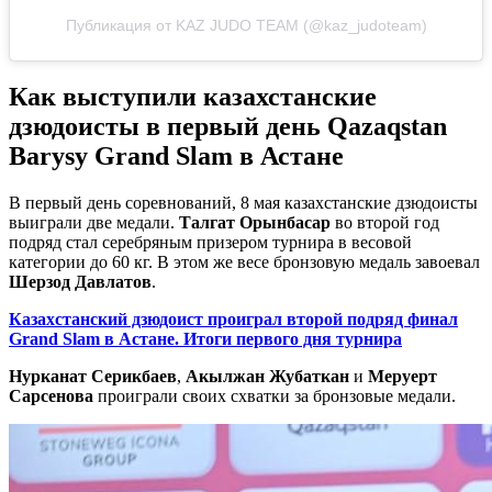
Публикация от KAZ JUDO TEAM (@kaz_judoteam)
Как выступили казахстанские
дзюдоисты в первый день Qazaqstan
Barysy Grand Slam в Астане
В первый день соревнований, 8 мая казахстанские дзюдоисты
выиграли две медали.
Талгат Орынбасар
во второй год
подряд стал серебряным призером турнира в весовой
категории до 60 кг. В этом же весе бронзовую медаль завоевал
Шерзод Давлатов
.
Казахстанский дзюдоист проиграл второй подряд финал
Grand Slam в Астане. Итоги первого дня турнира
Нурканат Серикбаев
,
Акылжан Жубаткан
и
Меруерт
Сарсенова
проиграли своих схватки за бронзовые медали.