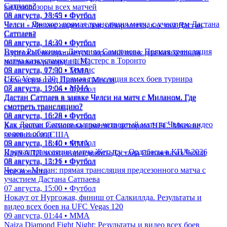
Сатпаев?
видеоообзоры всех матчей
08 августа, 18:49 • Футбол
08 августа, 23:55 • Футбол
Челси - Джохор: прямая трансляция матча с участием Дастана
Челси - Милан: видео голов, обзор матча, как там Дастан
Сатпаева
Сатпаев?
08 августа, 14:30 • Футбол
08 августа, 18:49 • Футбол
Елена Рыбакина - Людмила Самсонова. Прямая трансляция
Нургожай возвращается: хороший шанс для казахстанца
матча казахстанки на Мастерс в Торонто
поправить рекорд в UFC
09 августа, 07:00 • Теннис
08 августа, 17:30 • ММА
UFC Vegas 120: Прямая трансляция всех боев турнира
Скончался отец Лионеля Месси
07 августа, 19:04 • ММА
08 августа, 17:06 • Футбол
Дастан Сатпаев в заявке Челси на матч с Миланом. Где
Дастан Сатпаев в заявке Челси на матч с Миланом. Где
смотреть трансляцию?
смотреть трансляцию?
08 августа, 16:28 • Футбол
08 августа, 16:28 • Футбол
Как Дастан Сатпаев сыграл четвертый матч за Челси: видео
Как травма Рахмонова изменила историю UFC. Мнение
голов и обзор
чемпиона из США
09 августа, 18:40 • Футбол
08 августа, 16:10 • ММА
Прямая трансляция матча Жетысу - Ордабасы в КПЛ-2026
Клуб АПЛ захотел арендовать Дастана Сатпаева из Челси
08 августа, 12:16 • Футбол
08 августа, 15:21 • Футбол
Челси - Милан: прямая трансляция предсезонного матча с
еще новости
участием Дастана Сатпаева
07 августа, 15:00 • Футбол
Нокаут от Нургожая, финиш от Салкиллда. Результаты и
видео всех боев на UFC Vegas 120
09 августа, 01:44 • ММА
Naiza Diamond Fight Night: Результаты и видео всех боев