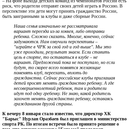
– На фоне выхода детских команд из чемпионатов России есть
риск, что родители отправят своих детей играть в Россию. В
перспективе эти дети могут принять гражданство России,
быть заигранными за клубы и даже сборные России.
Наша семья изначально не рассматривала
вариант переезда из-за хоккея, либо отправки
ребенка. Сложно сказать. Многие, конечно, сейчас
задумаются. Нам озвучили перспективы –
"играйте в ЧРК за свой год и год выше". Мы это
уже проходили, результат знаем. Если ставить
цель в спорте, то оставаться в клубе – не
вариант. Предложений пока не поступало, но если
будут, то скорее всего появятся желающие
поменять клуб, переехать, вплоть до
гражданства. Сейчас российские клубы приглашая
детей просят менять гражданство ребенку. А где
несовершеннолетний ребенок, там и родители
идут под одну гребенку. Не знаю, какой родитель
захочет менять гражданство ребенку, оставаясь
гражданином другой страны
.
К вечеру 8 января стало известно, что директор ХК
"Барыс" Нурлан Оразбаев был приглашен в министерство
спорта РК. По итогам встречи было принято решение о