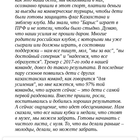
осознанно пришли в этот спорт, платили деньги
за выезды на коммерческие турниры, чтобы дети
были готовы защищать флаг Казахстана и
эмблему клуба. Мы знали, что "Барыс" играет в
ПРФ и не хотели, чтобы было стыдно. Думаю,
что наши усилия не прошли даром. Многие
родители российских клубов, с которыми мы уже
сыграли или должны играть, в состоянии
поддержки – нам все пишут, мол, "мы за вас", "вы
достойный соперник" и "надеемся, что все
образуется". Тренер с 2017-го года в нашей
команде, довел до такого результата. В последние
пару сезонов появились дети с других
казахстанских команд, как говорится "для
усиления", но мне кажется, что 97% той
команды, что играет сейчас – это дети с самой
первой раздевалки. Вместе пришли, росли,
воспитывались и добились хороших результатов.
А сейчас ощущение, что идет обесценивание. Нам
сказали, что все наши кубки и медали, что стоят
в музее, мы можем забрать. Готовы начинать с
чистого листа, с нуля. То, что вы делали раньше –
молодцы, делали, но можете забрать.