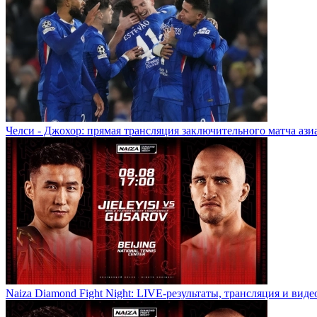
Челси - Джохор: прямая трансляция заключительного матча ази
Naiza Diamond Fight Night: LIVE-результаты, трансляция и виде