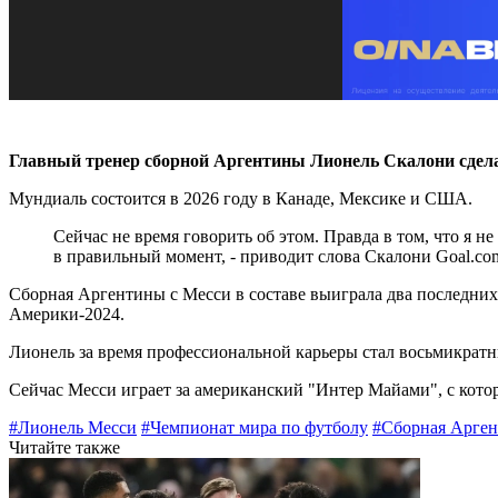
Главный тренер сборной Аргентины Лионель Скалони сдела
Мундиаль состоится в 2026 году в Канаде, Мексике и США.
Сейчас не время говорить об этом. Правда в том, что я н
в правильный момент, - приводит слова Скалони Goal.co
Сборная Аргентины с Месси в составе выиграла два последних 
Америки-2024.
Лионель за время профессиональной карьеры стал восьмикратны
Сейчас Месси играет за американский "Интер Майами", с кот
#Лионель Месси
#Чемпионат мира по футболу
#Сборная Арген
Читайте также