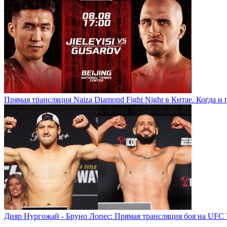
Прямая трансляция Naiza Diamond Fight Night в Китае. Когда и 
Дияр Нургожай - Бруно Лопес: Прямая трансляция боя на UFC 