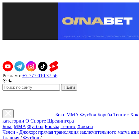
Реклама:
+7 777 010 37 56
Найти
Бокс
ММА
Футбол
Борьба
Теннис
Хок
категории
О Спорте Шредингера
Бокс
ММА
Футбол
Борьба
Теннис
Хоккей
Челси - Джохор: прямая трансляция заключительного матча ази
Главная
/
Футбол
/