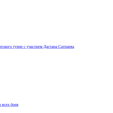
атского турне с участием Дастана Сатпаева
о всех боев