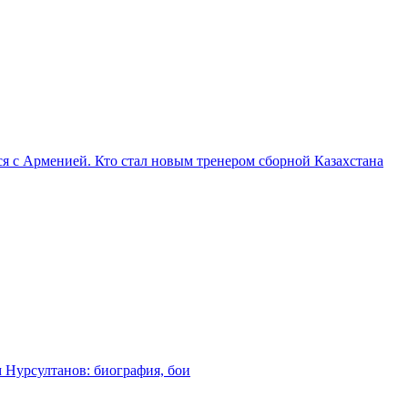
я с Арменией. Кто стал новым тренером сборной Казахстана
м Нурсултанов: биография, бои