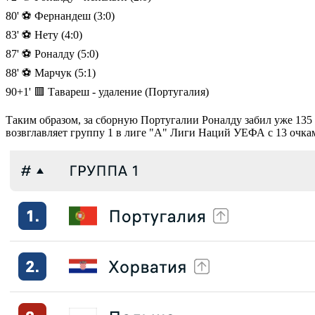
80' ⚽️ Фернандеш (3:0)
83' ⚽️ Нету (4:0)
87' ⚽️ Роналду (5:0)
88' ⚽️ Марчук (5:1)
90+1' 🟥 Тавареш - удаление (Португалия)
Таким образом, за сборную Португалии Роналду забил уже 135
возвглавляет группу 1 в лиге "А" Лиги Наций УЕФА с 13 очками