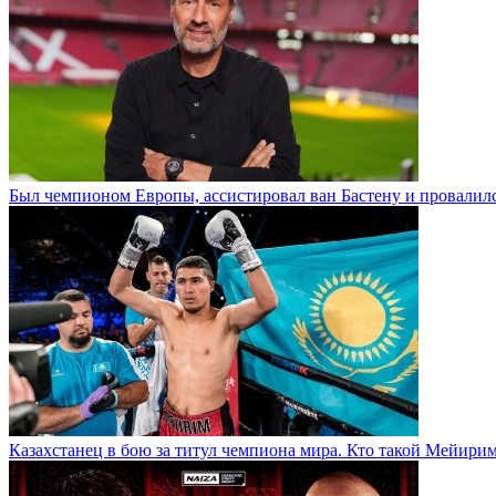
Был чемпионом Европы, ассистировал ван Бастену и провалилс
Казахстанец в бою за титул чемпиона мира. Кто такой Мейири