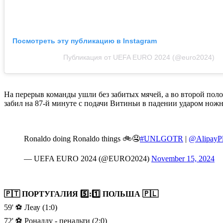
Посмотреть эту публикацию в Instagram
Публикация от UEFA EURO 2024 (@euro2024)
На перерыв команды ушли без забитых мячей, а во второй полов
забил на 87-й минуте с подачи Витиньи в падении ударом нож
Ronaldo doing Ronaldo things 🚲🤤
#UNLGOTR
|
@AlipayP
— UEFA EURO 2024 (@EURO2024)
November 15, 2024
🇵🇹 ПОРТУГАЛИЯ 5️⃣:1️⃣ ПОЛЬША 🇵🇱
59' ⚽️ Леау (1:0)
72' ⚽️ Роналду - пенальти (2:0)