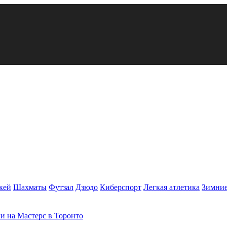
кей
Шахматы
Футзал
Дзюдо
Киберспорт
Легкая атлетика
Зимние
и на Мастерс в Торонто