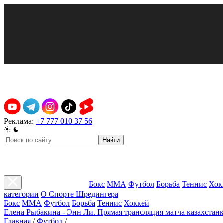
Реклама:
+7 777 010 37 56
Найти
Бокс
ММА
Футбол
Борьба
Теннис
Хок
категории
О Спорте Шредингера
Бокс
ММА
Футбол
Борьба
Теннис
Хоккей
Елена Рыбакина - Энн Ли. Прямая трансляция матча казахстанк
Главная
/
Футбол
/