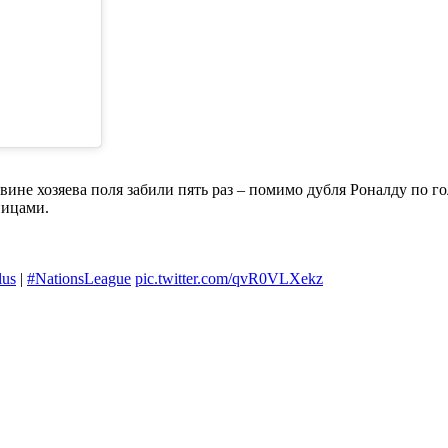
ине хозяева поля забили пять раз – помимо дубля Роналду по го
ницами.
lus
|
#NationsLeague
pic.twitter.com/qvR0VLXekz