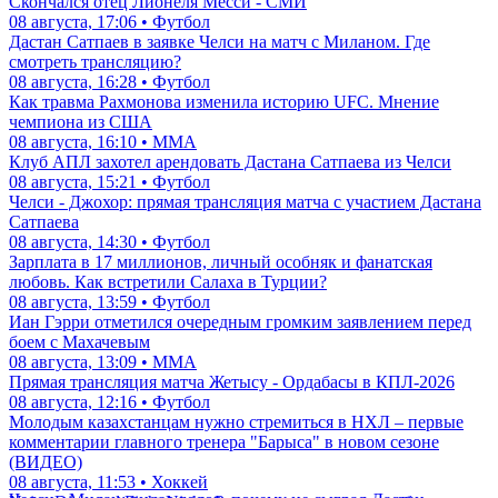
Скончался отец Лионеля Месси - СМИ
08 августа, 17:06 • Футбол
Дастан Сатпаев в заявке Челси на матч с Миланом. Где
смотреть трансляцию?
08 августа, 16:28 • Футбол
Как травма Рахмонова изменила историю UFC. Мнение
чемпиона из США
08 августа, 16:10 • ММА
Клуб АПЛ захотел арендовать Дастана Сатпаева из Челси
08 августа, 15:21 • Футбол
Челси - Джохор: прямая трансляция матча с участием Дастана
Сатпаева
08 августа, 14:30 • Футбол
Зарплата в 17 миллионов, личный особняк и фанатская
любовь. Как встретили Салаха в Турции?
08 августа, 13:59 • Футбол
Иан Гэрри отметился очередным громким заявлением перед
боем с Махачевым
08 августа, 13:09 • ММА
Прямая трансляция матча Жетысу - Ордабасы в КПЛ-2026
08 августа, 12:16 • Футбол
Молодым казахстанцам нужно стремиться в НХЛ – первые
комментарии главного тренера "Барыса" в новом сезоне
(ВИДЕО)
08 августа, 11:53 • Хоккей