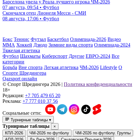
Барселона увела у Реала лучшего игрока ЧМ-2026
07 августа, 09:54 • Футбол
Скончался отец Лионеля Месси - СМИ
08 августа, 17:06 • Футбол
Бокс
Теннис
Футзал
Баскетбол
Олимпиада-2026
Видео
ММА
Хоккей
Дзюдо
Зимние виды спорта
Олимпиада-2024
Тяжелая атлетика
Футбол
Шахматы
Киберспорт
Другие
ЕВРО-2024
Все
категории
Борьба
Вне спорта
Легкая атлетика
ЧМ-2026
Lifestyle
О
Спорте Шредингера
Qazsport онлайн
© Cпорт Шредингера 2026
|
Политика конфиденциальности
18+
Редакция:
+7 705 479 65 20
Реклама:
+7 777 010 37 56
Социальные сети:
Турнирные таблицы
▾
Турнирные таблицы
×
КПЛ-2026
ЧМ-2026 по футболу
ЧМ-2026 по футболу. Группы
АПЛ-2026
Ла Лига-2026
Саудовская Про-лига-2026