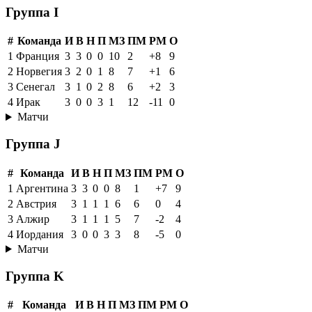
Группа I
#
Команда
И
В
Н
П
МЗ
ПМ
РМ
О
1
Франция
3
3
0
0
10
2
+8
9
2
Норвегия
3
2
0
1
8
7
+1
6
3
Сенегал
3
1
0
2
8
6
+2
3
4
Ирак
3
0
0
3
1
12
-11
0
Матчи
Группа J
#
Команда
И
В
Н
П
МЗ
ПМ
РМ
О
1
Аргентина
3
3
0
0
8
1
+7
9
2
Австрия
3
1
1
1
6
6
0
4
3
Алжир
3
1
1
1
5
7
-2
4
4
Иордания
3
0
0
3
3
8
-5
0
Матчи
Группа K
#
Команда
И
В
Н
П
МЗ
ПМ
РМ
О