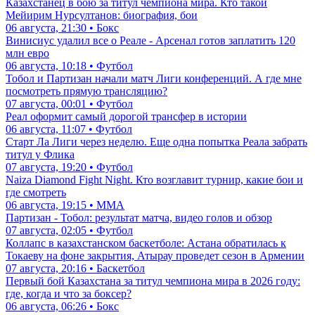
Казахстанец в бою за титул чемпиона мира. Кто такой
Мейирим Нурсултанов: биография, бои
06 августа, 21:30 • Бокс
Винисиус удалил все о Реале - Арсенал готов заплатить 120
млн евро
06 августа, 10:18 • Футбол
Тобол и Партизан начали матч Лиги конференций. А где мне
посмотреть прямую трансляцию?
07 августа, 00:01 • Футбол
Реал оформит самый дорогой трансфер в истории
06 августа, 11:07 • Футбол
Старт Ла Лиги через неделю. Еще одна попытка Реала забрать
титул у Флика
07 августа, 19:20 • Футбол
Naiza Diamond Fight Night. Кто возглавит турнир, какие бои и
где смотреть
06 августа, 19:15 • ММА
Партизан - Тобол: результат матча, видео голов и обзор
07 августа, 02:05 • Футбол
Коллапс в казахстанском баскетболе: Астана обратилась к
Токаеву на фоне закрытия, Атырау проведет сезон в Армении
07 августа, 20:16 • Баскетбол
Первый бой Казахстана за титул чемпиона мира в 2026 году:
где, когда и что за боксер?
06 августа, 06:26 • Бокс