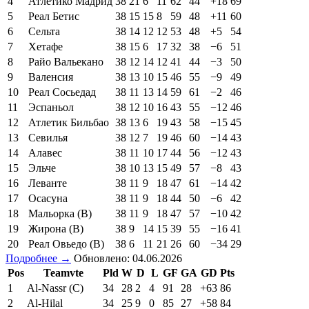
4
Атлетико Мадрид
38
21
6
11
62
44
+18
69
5
Реал Бетис
38
15
15
8
59
48
+11
60
6
Сельта
38
14
12
12
53
48
+5
54
7
Хетафе
38
15
6
17
32
38
−6
51
8
Райо Вальекано
38
12
14
12
41
44
−3
50
9
Валенсия
38
13
10
15
46
55
−9
49
10
Реал Сосьедад
38
11
13
14
59
61
−2
46
11
Эспаньол
38
12
10
16
43
55
−12
46
12
Атлетик Бильбао
38
13
6
19
43
58
−15
45
13
Севилья
38
12
7
19
46
60
−14
43
14
Алавес
38
11
10
17
44
56
−12
43
15
Эльче
38
10
13
15
49
57
−8
43
16
Леванте
38
11
9
18
47
61
−14
42
17
Осасуна
38
11
9
18
44
50
−6
42
18
Мальорка (В)
38
11
9
18
47
57
−10
42
19
Жирона (В)
38
9
14
15
39
55
−16
41
20
Реал Овьедо (В)
38
6
11
21
26
60
−34
29
Подробнее →
Обновлено: 04.06.2026
Pos
Teamvte
Pld
W
D
L
GF
GA
GD
Pts
1
Al-Nassr (C)
34
28
2
4
91
28
+63
86
2
Al-Hilal
34
25
9
0
85
27
+58
84