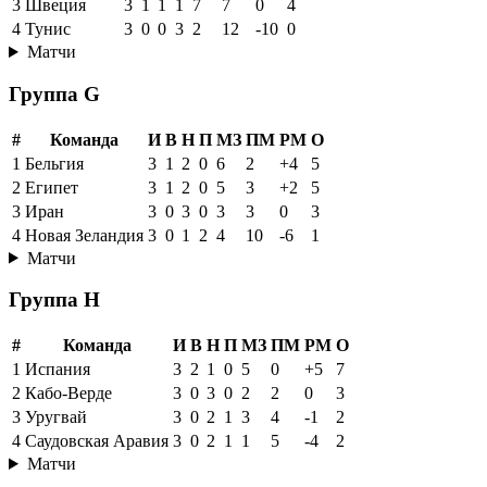
3
Швеция
3
1
1
1
7
7
0
4
4
Тунис
3
0
0
3
2
12
-10
0
Матчи
Группа G
#
Команда
И
В
Н
П
МЗ
ПМ
РМ
О
1
Бельгия
3
1
2
0
6
2
+4
5
2
Египет
3
1
2
0
5
3
+2
5
3
Иран
3
0
3
0
3
3
0
3
4
Новая Зеландия
3
0
1
2
4
10
-6
1
Матчи
Группа H
#
Команда
И
В
Н
П
МЗ
ПМ
РМ
О
1
Испания
3
2
1
0
5
0
+5
7
2
Кабо-Верде
3
0
3
0
2
2
0
3
3
Уругвай
3
0
2
1
3
4
-1
2
4
Саудовская Аравия
3
0
2
1
1
5
-4
2
Матчи