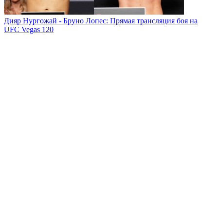
Дияр Нургожай - Бруно Лопес: Прямая трансляция боя на
UFC Vegas 120