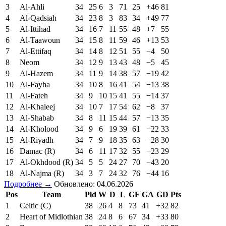
3
Al-Ahli
34
25
6
3
71
25
+46
81
4
Al-Qadsiah
34
23
8
3
83
34
+49
77
5
Al-Ittihad
34
16
7
11
55
48
+7
55
6
Al-Taawoun
34
15
8
11
59
46
+13
53
7
Al-Ettifaq
34
14
8
12
51
55
−4
50
8
Neom
34
12
9
13
43
48
−5
45
9
Al-Hazem
34
11
9
14
38
57
−19
42
10
Al-Fayha
34
10
8
16
41
54
−13
38
11
Al-Fateh
34
9
10
15
41
55
−14
37
12
Al-Khaleej
34
10
7
17
54
62
−8
37
13
Al-Shabab
34
8
11
15
44
57
−13
35
14
Al-Kholood
34
9
6
19
39
61
−22
33
15
Al-Riyadh
34
7
9
18
35
63
−28
30
16
Damac (R)
34
6
11
17
32
55
−23
29
17
Al-Okhdood (R)
34
5
5
24
27
70
−43
20
18
Al-Najma (R)
34
3
7
24
32
76
−44
16
Подробнее →
Обновлено: 04.06.2026
Pos
Team
Pld
W
D
L
GF
GA
GD
Pts
1
Celtic (C)
38
26
4
8
73
41
+32
82
2
Heart of Midlothian
38
24
8
6
67
34
+33
80