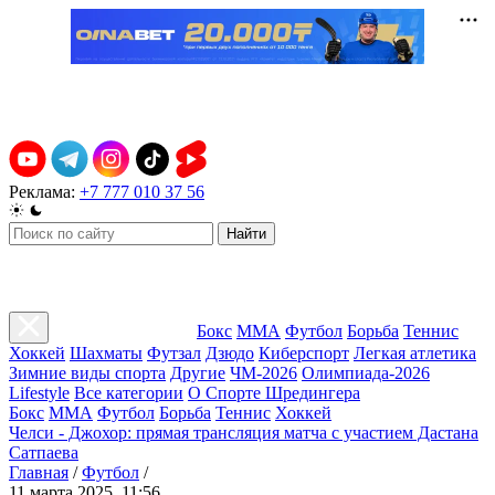
Реклама:
+7 777 010 37 56
Найти
Бокс
ММА
Футбол
Борьба
Теннис
Хоккей
Шахматы
Футзал
Дзюдо
Киберспорт
Легкая атлетика
Зимние виды спорта
Другие
ЧМ-2026
Олимпиада-2026
Lifestyle
Все категории
О Спорте Шредингера
Бокс
ММА
Футбол
Борьба
Теннис
Хоккей
Челси - Джохор: прямая трансляция матча с участием Дастана
Сатпаева
Главная
/
Футбол
/
11 марта 2025, 11:56