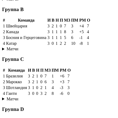
Группа B
#
Команда
И
В
Н
П
МЗ
ПМ
РМ
О
1
Швейцария
3
2
1
0
7
3
+4
7
2
Канада
3
1
1
1
8
3
+5
4
3
Босния и Герцеговина
3
1
1
1
5
6
-1
4
4
Катар
3
0
1
2
2
10
-8
1
Матчи
Группа C
#
Команда
И
В
Н
П
МЗ
ПМ
РМ
О
1
Бразилия
3
2
1
0
7
1
+6
7
2
Марокко
3
2
1
0
6
3
+3
7
3
Шотландия
3
1
0
2
1
4
-3
3
4
Гаити
3
0
0
3
2
8
-6
0
Матчи
Группа D