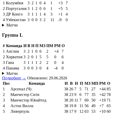
1
Колумбия
3
2
1
0
4
1
+3
7
2
Португалия
3
1
2
0
6
1
+5
5
3
ДР Конго
3
1
1
1
4
3
+1
4
4
Узбекистан
3
0
0
3
2
11
-9
0
Матчи
Группа L
#
Команда
И
В
Н
П
МЗ
ПМ
РМ
О
1
Англия
3
2
1
0
6
2
+4
7
2
Хорватия
3
2
0
1
5
5
0
6
3
Гана
3
1
1
1
2
2
0
4
4
Панама
3
0
0
3
0
4
-4
0
Матчи
Подробнее →
Обновлено: 29.06.2026
Поз
Команда
И
В
Н
П
МЗ
МП
РМ
О
1
Арсенал (Ч)
38
26
7
5
71
27
+44
85
2
Манчестер Сити
38
23
9
6
77
35
+42
78
3
Манчестер Юнайтед
38
20
11
7
69
50
+19
71
4
Астон Вилла
38
19
8
11
56
49
+7
65
5
Ливерпуль
38
17
9
12
63
53
+10
60