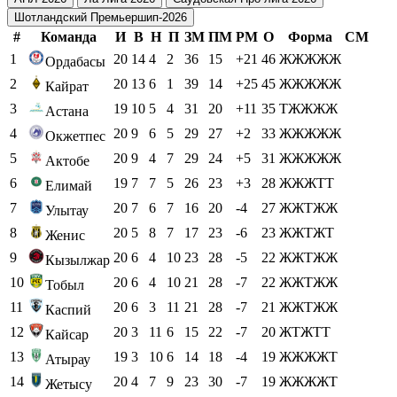
Шотландский Премьершип-2026
#
Команда
И
В
Н
П
ЗМ
ПМ
РМ
О
Форма
СМ
1
20
14
4
2
36
15
+21
46
ЖЖЖЖЖ
Ордабасы
2
20
13
6
1
39
14
+25
45
ЖЖЖЖЖ
Кайрат
3
19
10
5
4
31
20
+11
35
ТЖЖЖЖ
Астана
4
20
9
6
5
29
27
+2
33
ЖЖЖЖЖ
Окжетпес
5
20
9
4
7
29
24
+5
31
ЖЖЖЖЖ
Актобе
6
19
7
7
5
26
23
+3
28
ЖЖЖТТ
Елимай
7
20
7
6
7
16
20
-4
27
ЖЖТЖЖ
Улытау
8
20
5
8
7
17
23
-6
23
ЖЖТЖТ
Женис
9
20
6
4
10
23
28
-5
22
ЖЖТЖЖ
Кызылжар
10
20
6
4
10
21
28
-7
22
ЖЖТЖЖ
Тобыл
11
20
6
3
11
21
28
-7
21
ЖЖТЖЖ
Каспий
12
20
3
11
6
15
22
-7
20
ЖТЖТТ
Кайсар
13
19
3
10
6
14
18
-4
19
ЖЖЖЖТ
Атырау
14
20
4
7
9
23
30
-7
19
ЖЖЖЖТ
Жетысу