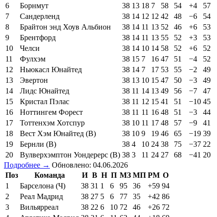
6
Борнмут
38
13
18
7
58
54
+4
57
7
Сандерленд
38
14
12
12
42
48
−6
54
8
Брайтон энд Хоув Альбион
38
14
11
13
52
46
+6
53
9
Брентфорд
38
14
11
13
55
52
+3
53
10
Челси
38
14
10
14
58
52
+6
52
11
Фулхэм
38
15
7
16
47
51
−4
52
12
Ньюкасл Юнайтед
38
14
7
17
53
55
−2
49
13
Эвертон
38
13
10
15
47
50
−3
49
14
Лидс Юнайтед
38
11
14
13
49
56
−7
47
15
Кристал Пэлас
38
11
12
15
41
51
−10
45
16
Ноттингем Форест
38
11
11
16
48
51
−3
44
17
Тоттенхэм Хотспур
38
10
11
17
48
57
−9
41
18
Вест Хэм Юнайтед (В)
38
10
9
19
46
65
−19
39
19
Бернли (В)
38
4
10
24
38
75
−37
22
20
Вулверхэмптон Уондерерс (В)
38
3
11
24
27
68
−41
20
Подробнее →
Обновлено: 04.06.2026
Поз
Команда
И
В
Н
П
МЗ
МП
РМ
О
1
Барселона (Ч)
38
31
1
6
95
36
+59
94
2
Реал Мадрид
38
27
5
6
77
35
+42
86
3
Вильярреал
38
22
6
10
72
46
+26
72