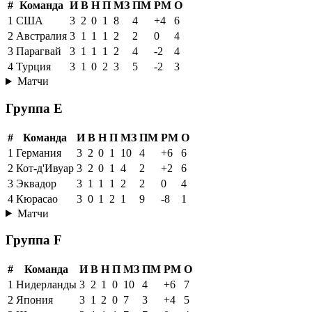
#
Команда
И
В
Н
П
МЗ
ПМ
РМ
О
1
США
3
2
0
1
8
4
+4
6
2
Австралия
3
1
1
1
2
2
0
4
3
Парагвай
3
1
1
1
2
4
-2
4
4
Турция
3
1
0
2
3
5
-2
3
Матчи
Группа E
#
Команда
И
В
Н
П
МЗ
ПМ
РМ
О
1
Германия
3
2
0
1
10
4
+6
6
2
Кот-д'Ивуар
3
2
0
1
4
2
+2
6
3
Эквадор
3
1
1
1
2
2
0
4
4
Кюрасао
3
0
1
2
1
9
-8
1
Матчи
Группа F
#
Команда
И
В
Н
П
МЗ
ПМ
РМ
О
1
Нидерланды
3
2
1
0
10
4
+6
7
2
Япония
3
1
2
0
7
3
+4
5