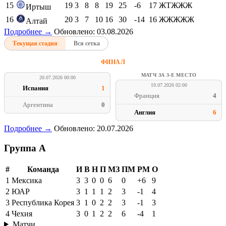
15
19
3
8
8
19
25
-6
17
ЖТЖЖЖ
Иртыш
16
20
3
7
10
16
30
-14
16
ЖЖЖЖЖ
Алтай
Подробнее →
Обновлено: 03.08.2026
Текущая стадия
Вся сетка
ФИНАЛ
МАТЧ ЗА 3-Е МЕСТО
20.07.2026 00:00
19.07.2026 02:00
Испания
1
Франция
4
Аргентина
0
Англия
6
Подробнее →
Обновлено: 20.07.2026
Группа A
#
Команда
И
В
Н
П
МЗ
ПМ
РМ
О
1
Мексика
3
3
0
0
6
0
+6
9
2
ЮАР
3
1
1
1
2
3
-1
4
3
Республика Корея
3
1
0
2
2
3
-1
3
4
Чехия
3
0
1
2
2
6
-4
1
Матчи