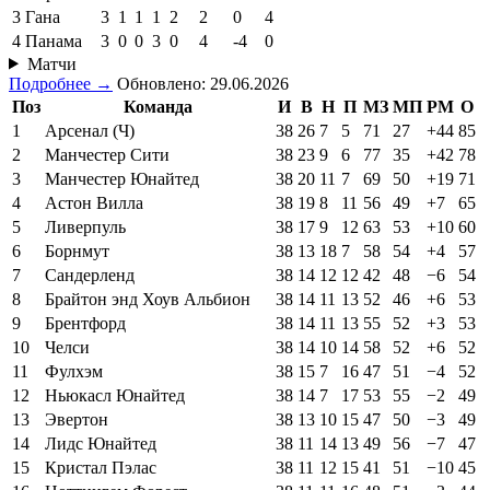
3
Гана
3
1
1
1
2
2
0
4
4
Панама
3
0
0
3
0
4
-4
0
Матчи
Подробнее →
Обновлено: 29.06.2026
Поз
Команда
И
В
Н
П
МЗ
МП
РМ
О
1
Арсенал (Ч)
38
26
7
5
71
27
+44
85
2
Манчестер Сити
38
23
9
6
77
35
+42
78
3
Манчестер Юнайтед
38
20
11
7
69
50
+19
71
4
Астон Вилла
38
19
8
11
56
49
+7
65
5
Ливерпуль
38
17
9
12
63
53
+10
60
6
Борнмут
38
13
18
7
58
54
+4
57
7
Сандерленд
38
14
12
12
42
48
−6
54
8
Брайтон энд Хоув Альбион
38
14
11
13
52
46
+6
53
9
Брентфорд
38
14
11
13
55
52
+3
53
10
Челси
38
14
10
14
58
52
+6
52
11
Фулхэм
38
15
7
16
47
51
−4
52
12
Ньюкасл Юнайтед
38
14
7
17
53
55
−2
49
13
Эвертон
38
13
10
15
47
50
−3
49
14
Лидс Юнайтед
38
11
14
13
49
56
−7
47
15
Кристал Пэлас
38
11
12
15
41
51
−10
45