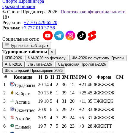
Спорте Шредингера
Qazsport онлайн
© Cпорт Шредингера 2026
|
Политика конфиденциальности
18+
Редакция:
+7 705 479 65 20
Реклама:
+7 777 010 37 56
Социальные сети:
Турнирные таблицы
▾
Турнирные таблицы
×
КПЛ-2026
ЧМ-2026 по футболу
ЧМ-2026 по футболу. Группы
АПЛ-2026
Ла Лига-2026
Саудовская Про-лига-2026
Шотландский Премьершип-2026
#
Команда
И
В
Н
П
ЗМ
ПМ
РМ
О
Форма
СМ
1
20
14
4
2
36
15
+21
46
ЖЖЖЖЖ
Ордабасы
2
20
13
6
1
39
14
+25
45
ЖЖЖЖЖ
Кайрат
3
19
10
5
4
31
20
+11
35
ТЖЖЖЖ
Астана
4
20
9
6
5
29
27
+2
33
ЖЖЖЖЖ
Окжетпес
5
20
9
4
7
29
24
+5
31
ЖЖЖЖЖ
Актобе
6
19
7
7
5
26
23
+3
28
ЖЖЖТТ
Елимай