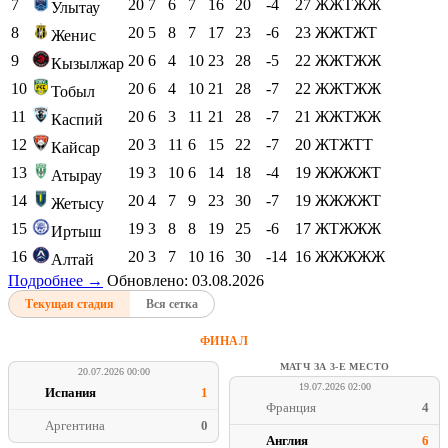
7
20
7
6
7
16
20
-4
27
ЖЖТЖЖ
Улытау
8
20
5
8
7
17
23
-6
23
ЖЖТЖТ
Женис
9
20
6
4
10
23
28
-5
22
ЖЖТЖЖ
Кызылжар
10
20
6
4
10
21
28
-7
22
ЖЖТЖЖ
Тобыл
11
20
6
3
11
21
28
-7
21
ЖЖТЖЖ
Каспий
12
20
3
11
6
15
22
-7
20
ЖТЖТТ
Кайсар
13
19
3
10
6
14
18
-4
19
ЖЖЖЖТ
Атырау
14
20
4
7
9
23
30
-7
19
ЖЖЖЖТ
Жетысу
15
19
3
8
8
19
25
-6
17
ЖТЖЖЖ
Иртыш
16
20
3
7
10
16
30
-14
16
ЖЖЖЖЖ
Алтай
Подробнее →
Обновлено: 03.08.2026
Текущая стадия
Вся сетка
ФИНАЛ
МАТЧ ЗА 3-Е МЕСТО
20.07.2026 00:00
19.07.2026 02:00
Испания
1
Франция
4
Аргентина
0
Англия
6