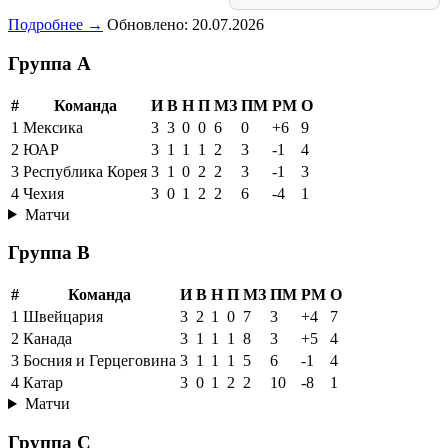
Подробнее →
Обновлено: 20.07.2026
Группа A
#
Команда
И
В
Н
П
МЗ
ПМ
РМ
О
1
Мексика
3
3
0
0
6
0
+6
9
2
ЮАР
3
1
1
1
2
3
-1
4
3
Республика Корея
3
1
0
2
2
3
-1
3
4
Чехия
3
0
1
2
2
6
-4
1
Матчи
Группа B
#
Команда
И
В
Н
П
МЗ
ПМ
РМ
О
1
Швейцария
3
2
1
0
7
3
+4
7
2
Канада
3
1
1
1
8
3
+5
4
3
Босния и Герцеговина
3
1
1
1
5
6
-1
4
4
Катар
3
0
1
2
2
10
-8
1
Матчи
Группа C