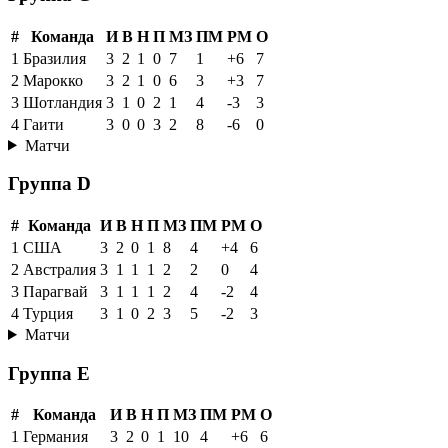
#
Команда
И
В
Н
П
МЗ
ПМ
РМ
О
1
Бразилия
3
2
1
0
7
1
+6
7
2
Марокко
3
2
1
0
6
3
+3
7
3
Шотландия
3
1
0
2
1
4
-3
3
4
Гаити
3
0
0
3
2
8
-6
0
Матчи
Группа D
#
Команда
И
В
Н
П
МЗ
ПМ
РМ
О
1
США
3
2
0
1
8
4
+4
6
2
Австралия
3
1
1
1
2
2
0
4
3
Парагвай
3
1
1
1
2
4
-2
4
4
Турция
3
1
0
2
3
5
-2
3
Матчи
Группа E
#
Команда
И
В
Н
П
МЗ
ПМ
РМ
О
1
Германия
3
2
0
1
10
4
+6
6