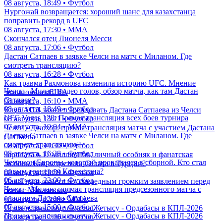
08 августа, 18:49 • Футбол
Нургожай возвращается: хороший шанс для казахстанца
поправить рекорд в UFC
08 августа, 17:30 • ММА
Скончался отец Лионеля Месси
08 августа, 17:06 • Футбол
Дастан Сатпаев в заявке Челси на матч с Миланом. Где
смотреть трансляцию?
08 августа, 16:28 • Футбол
Как травма Рахмонова изменила историю UFC. Мнение
Челси - Милан: видео голов, обзор матча, как там Дастан
чемпиона из США
Сатпаев?
08 августа, 16:10 • ММА
08 августа, 18:49 • Футбол
Клуб АПЛ захотел арендовать Дастана Сатпаева из Челси
UFC Vegas 120: Прямая трансляция всех боев турнира
08 августа, 15:21 • Футбол
07 августа, 19:04 • ММА
Челси - Джохор: прямая трансляция матча с участием Дастана
Дастан Сатпаев в заявке Челси на матч с Миланом. Где
Сатпаева
смотреть трансляцию?
08 августа, 14:30 • Футбол
08 августа, 16:28 • Футбол
Зарплата в 17 миллионов, личный особняк и фанатская
Чемпион Европы, который провалился в сборной. Кто стал
любовь. Как встретили Салаха в Турции?
новым тренером Казахстана?
08 августа, 13:59 • Футбол
06 августа, 22:00 • Футбол
Иан Гэрри отметился очередным громким заявлением перед
Челси - Милан: прямая трансляция предсезонного матча с
боем с Махачевым
участием Дастана Сатпаева
08 августа, 13:09 • ММА
07 августа, 15:00 • Футбол
Прямая трансляция матча Жетысу - Ордабасы в КПЛ-2026
Прямая трансляция матча Жетысу - Ордабасы в КПЛ-2026
08 августа, 12:16 • Футбол