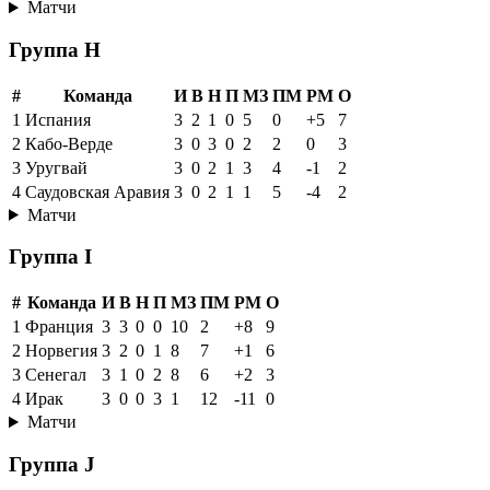
Матчи
Группа H
#
Команда
И
В
Н
П
МЗ
ПМ
РМ
О
1
Испания
3
2
1
0
5
0
+5
7
2
Кабо-Верде
3
0
3
0
2
2
0
3
3
Уругвай
3
0
2
1
3
4
-1
2
4
Саудовская Аравия
3
0
2
1
1
5
-4
2
Матчи
Группа I
#
Команда
И
В
Н
П
МЗ
ПМ
РМ
О
1
Франция
3
3
0
0
10
2
+8
9
2
Норвегия
3
2
0
1
8
7
+1
6
3
Сенегал
3
1
0
2
8
6
+2
3
4
Ирак
3
0
0
3
1
12
-11
0
Матчи
Группа J