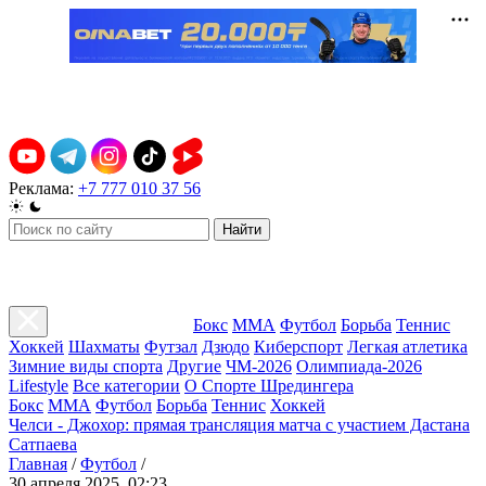
Реклама:
+7 777 010 37 56
Найти
Бокс
ММА
Футбол
Борьба
Теннис
Хоккей
Шахматы
Футзал
Дзюдо
Киберспорт
Легкая атлетика
Зимние виды спорта
Другие
ЧМ-2026
Олимпиада-2026
Lifestyle
Все категории
О Спорте Шредингера
Бокс
ММА
Футбол
Борьба
Теннис
Хоккей
Челси - Джохор: прямая трансляция матча с участием Дастана
Сатпаева
Главная
/
Футбол
/
30 апреля 2025, 02:23