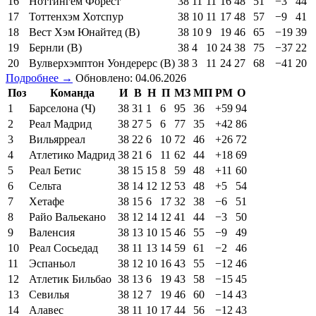
16
Ноттингем Форест
38
11
11
16
48
51
−3
44
17
Тоттенхэм Хотспур
38
10
11
17
48
57
−9
41
18
Вест Хэм Юнайтед (В)
38
10
9
19
46
65
−19
39
19
Бернли (В)
38
4
10
24
38
75
−37
22
20
Вулверхэмптон Уондерерс (В)
38
3
11
24
27
68
−41
20
Подробнее →
Обновлено: 04.06.2026
Поз
Команда
И
В
Н
П
МЗ
МП
РМ
О
1
Барселона (Ч)
38
31
1
6
95
36
+59
94
2
Реал Мадрид
38
27
5
6
77
35
+42
86
3
Вильярреал
38
22
6
10
72
46
+26
72
4
Атлетико Мадрид
38
21
6
11
62
44
+18
69
5
Реал Бетис
38
15
15
8
59
48
+11
60
6
Сельта
38
14
12
12
53
48
+5
54
7
Хетафе
38
15
6
17
32
38
−6
51
8
Райо Вальекано
38
12
14
12
41
44
−3
50
9
Валенсия
38
13
10
15
46
55
−9
49
10
Реал Сосьедад
38
11
13
14
59
61
−2
46
11
Эспаньол
38
12
10
16
43
55
−12
46
12
Атлетик Бильбао
38
13
6
19
43
58
−15
45
13
Севилья
38
12
7
19
46
60
−14
43
14
Алавес
38
11
10
17
44
56
−12
43