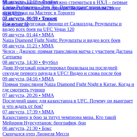
08 августа, 12:16 • Футбол
Молодым казахстанцам нужно стремиться в НХЛ – первые
Елена Рыбакина - Энн Ли. Прямая трансляция матча
комментарии главного тренера "Барыса" в новом сезоне
казахстанки на Мастерс в Торонто
(ВИДЕО)
07 августа, 06:30 • Теннис
08 августа, 11:53 • Хоккей
Нокаут от Нургожая, финиш от Салкиллда. Результаты и
еще новости
видео всех боев на UFC Vegas 120
09 августа, 01:44 • ММА
Naiza Diamond Fight Night: Результаты и видео всех боев
08 августа, 11:21 • ММА
Челси - Джохор: прямая трансляция матча с участием Дастана
Сатпаева
08 августа, 14:30 • Футбол
Дияр Нургожай нокаутировал бразильца на последней
секунде первого раунда в UFC! Видео и слова после боя
09 августа, 04:16 • ММА
Прямая трансляция Naiza Diamond Fight Night в Китае. Когда и
где смотреть турнир
07 августа, 20:26 • ММА
Последний шанс для казахстанца в UFC. Почему он выиграет
и что ждать от боя?
07 августа, 17:39 • ММА
Казахстанец в бою за титул чемпиона мира. Кто такой
Мейирим Нурсултанов: биография, бои
06 августа, 21:30 • Бокс
Скончался отец Лионеля Месси