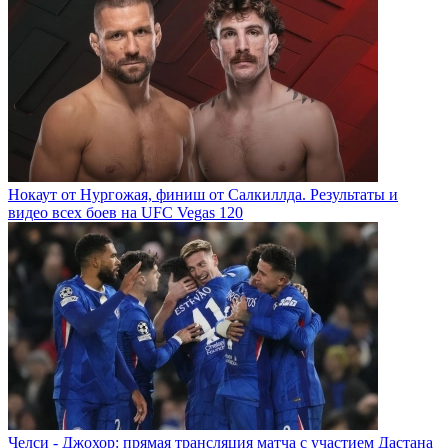
Нокаут от Нургожая, финиш от Салкиллда. Результаты и
видео всех боев на UFC Vegas 120
Челси - Джохор: прямая трансляция матча с участием Дастана