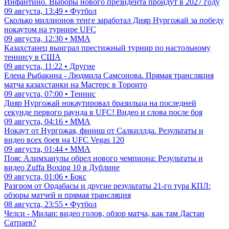
Инфантино. Выборы нового президента пройдут в 2027 году
09 августа, 13:49 • Футбол
Сколько миллионов тенге заработал Дияр Нургожай за победу
нокаутом на турнире UFC
09 августа, 12:30 • ММА
Казахстанец выиграл престижный турнир по настольному
теннису в США
09 августа, 11:22 • Другие
Елена Рыбакина - Людмила Самсонова. Прямая трансляция
матча казахстанки на Мастерс в Торонто
09 августа, 07:00 • Теннис
Дияр Нургожай нокаутировал бразильца на последней
секунде первого раунда в UFC! Видео и слова после боя
09 августа, 04:16 • ММА
Нокаут от Нургожая, финиш от Салкиллда. Результаты и
видео всех боев на UFC Vegas 120
09 августа, 01:44 • ММА
Пояс Алимханулы обрел нового чемпиона: Результаты и
видео Zuffa Boxing 10 в Дублине
09 августа, 01:06 • Бокс
Разгром от Ордабасы и другие результаты 21-го тура КПЛ:
обзоры матчей и прямая трансляция
08 августа, 23:55 • Футбол
Челси - Милан: видео голов, обзор матча, как там Дастан
Сатпаев?