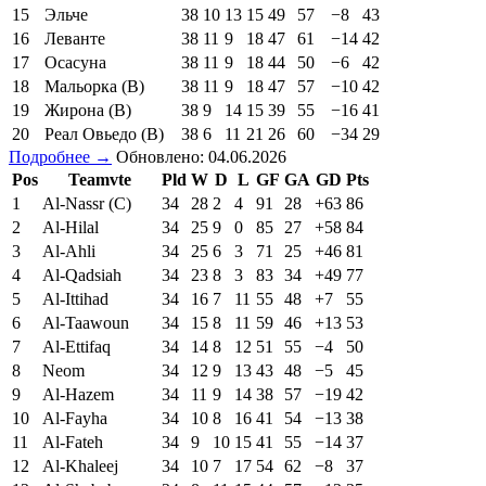
15
Эльче
38
10
13
15
49
57
−8
43
16
Леванте
38
11
9
18
47
61
−14
42
17
Осасуна
38
11
9
18
44
50
−6
42
18
Мальорка (В)
38
11
9
18
47
57
−10
42
19
Жирона (В)
38
9
14
15
39
55
−16
41
20
Реал Овьедо (В)
38
6
11
21
26
60
−34
29
Подробнее →
Обновлено: 04.06.2026
Pos
Teamvte
Pld
W
D
L
GF
GA
GD
Pts
1
Al-Nassr (C)
34
28
2
4
91
28
+63
86
2
Al-Hilal
34
25
9
0
85
27
+58
84
3
Al-Ahli
34
25
6
3
71
25
+46
81
4
Al-Qadsiah
34
23
8
3
83
34
+49
77
5
Al-Ittihad
34
16
7
11
55
48
+7
55
6
Al-Taawoun
34
15
8
11
59
46
+13
53
7
Al-Ettifaq
34
14
8
12
51
55
−4
50
8
Neom
34
12
9
13
43
48
−5
45
9
Al-Hazem
34
11
9
14
38
57
−19
42
10
Al-Fayha
34
10
8
16
41
54
−13
38
11
Al-Fateh
34
9
10
15
41
55
−14
37
12
Al-Khaleej
34
10
7
17
54
62
−8
37