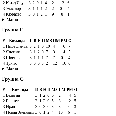
2
Кот-д'Ивуар
3
2
0
1
4
2
+2
6
3
Эквадор
3
1
1
1
2
2
0
4
4
Кюрасао
3
0
1
2
1
9
-8
1
Матчи
Группа F
#
Команда
И
В
Н
П
МЗ
ПМ
РМ
О
1
Нидерланды
3
2
1
0
10
4
+6
7
2
Япония
3
1
2
0
7
3
+4
5
3
Швеция
3
1
1
1
7
7
0
4
4
Тунис
3
0
0
3
2
12
-10
0
Матчи
Группа G
#
Команда
И
В
Н
П
МЗ
ПМ
РМ
О
1
Бельгия
3
1
2
0
6
2
+4
5
2
Египет
3
1
2
0
5
3
+2
5
3
Иран
3
0
3
0
3
3
0
3
4
Новая Зеландия
3
0
1
2
4
10
-6
1