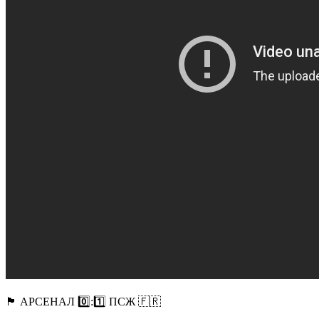
🏴󠁧󠁢󠁥󠁮󠁧󠁿 АРСЕНАЛ 0️⃣:1️⃣ ПСЖ 🇫🇷