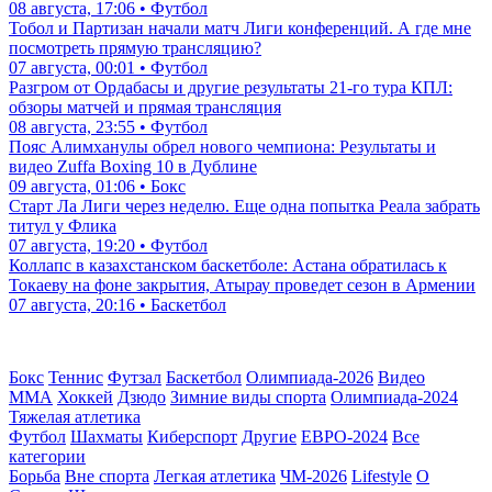
08 августа, 17:06 • Футбол
Тобол и Партизан начали матч Лиги конференций. А где мне
посмотреть прямую трансляцию?
07 августа, 00:01 • Футбол
Разгром от Ордабасы и другие результаты 21-го тура КПЛ:
обзоры матчей и прямая трансляция
08 августа, 23:55 • Футбол
Пояс Алимханулы обрел нового чемпиона: Результаты и
видео Zuffa Boxing 10 в Дублине
09 августа, 01:06 • Бокс
Старт Ла Лиги через неделю. Еще одна попытка Реала забрать
титул у Флика
07 августа, 19:20 • Футбол
Коллапс в казахстанском баскетболе: Астана обратилась к
Токаеву на фоне закрытия, Атырау проведет сезон в Армении
07 августа, 20:16 • Баскетбол
Бокс
Теннис
Футзал
Баскетбол
Олимпиада-2026
Видео
ММА
Хоккей
Дзюдо
Зимние виды спорта
Олимпиада-2024
Тяжелая атлетика
Футбол
Шахматы
Киберспорт
Другие
ЕВРО-2024
Все
категории
Борьба
Вне спорта
Легкая атлетика
ЧМ-2026
Lifestyle
О