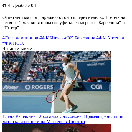
⚽️ 4` Дембеле 0:1
Ответный матч в Париже состоится через неделю. В ночь на
четверг 1 мая во втором полуфинале сыграют "Барселона" и
"Интер".
#Лига чемпионов
#ФК Интер
#ФК Барселона
#ФК Арсенал
#ФК ПСЖ
Читайте также
Елена Рыбакина - Людмила Самсонова. Прямая трансляция
матча казахстанки на Мастерс в Торонто