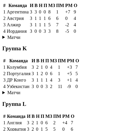
#
Команда
И
В
Н
П
МЗ
ПМ
РМ
О
1
Аргентина
3
3
0
0
8
1
+7
9
2
Австрия
3
1
1
1
6
6
0
4
3
Алжир
3
1
1
1
5
7
-2
4
4
Иордания
3
0
0
3
3
8
-5
0
Матчи
Группа K
#
Команда
И
В
Н
П
МЗ
ПМ
РМ
О
1
Колумбия
3
2
1
0
4
1
+3
7
2
Португалия
3
1
2
0
6
1
+5
5
3
ДР Конго
3
1
1
1
4
3
+1
4
4
Узбекистан
3
0
0
3
2
11
-9
0
Матчи
Группа L
#
Команда
И
В
Н
П
МЗ
ПМ
РМ
О
1
Англия
3
2
1
0
6
2
+4
7
2
Хорватия
3
2
0
1
5
5
0
6