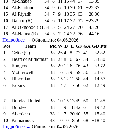
13
Al-Shabab
34
8
11
15
44
57
−13
35
14
Al-Kholood
34
9
6
19
39
61
−22
33
15
Al-Riyadh
34
7
9
18
35
63
−28
30
16
Damac (R)
34
6
11
17
32
55
−23
29
17
Al-Okhdood (R)
34
5
5
24
27
70
−43
20
18
Al-Najma (R)
34
3
7
24
32
76
−44
16
Подробнее →
Обновлено: 04.06.2026
Pos
Team
Pld
W
D
L
GF
GA
GD
Pts
1
Celtic (C)
38
26
4
8
73
41
+32
82
2
Heart of Midlothian
38
24
8
6
67
34
+33
80
3
Rangers
38
20
12
6
76
43
+33
72
4
Motherwell
38
16
13
9
59
36
+23
61
5
Hibernian
38
15
12
11
58
44
+14
57
6
Falkirk
38
14
7
17
50
62
−12
49
7
Dundee United
38
10
15
13
49
60
−11
45
8
Dundee
38
11
9
18
42
61
−19
42
9
Aberdeen
38
11
7
20
40
55
−15
40
10
Kilmarnock
38
10
10
18
50
68
−18
40
Подробнее →
Обновлено: 04.06.2026