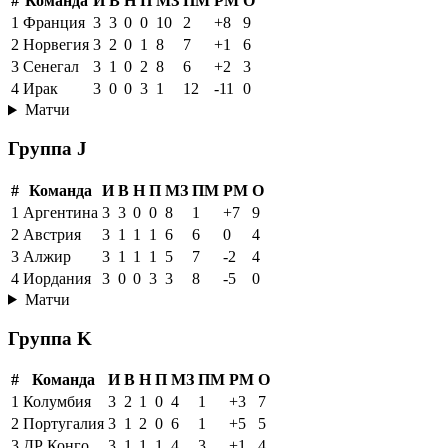
#
Команда
И
В
Н
П
МЗ
ПМ
РМ
О
1
Франция
3
3
0
0
10
2
+8
9
2
Норвегия
3
2
0
1
8
7
+1
6
3
Сенегал
3
1
0
2
8
6
+2
3
4
Ирак
3
0
0
3
1
12
-11
0
Матчи
Группа J
#
Команда
И
В
Н
П
МЗ
ПМ
РМ
О
1
Аргентина
3
3
0
0
8
1
+7
9
2
Австрия
3
1
1
1
6
6
0
4
3
Алжир
3
1
1
1
5
7
-2
4
4
Иордания
3
0
0
3
3
8
-5
0
Матчи
Группа K
#
Команда
И
В
Н
П
МЗ
ПМ
РМ
О
1
Колумбия
3
2
1
0
4
1
+3
7
2
Португалия
3
1
2
0
6
1
+5
5
3
ДР Конго
3
1
1
1
4
3
+1
4