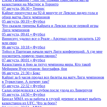
казахстанки на Мастерс в Торонто
07 августа, 06:30 • Теннис
Кайрат пропустил на 92-й минуте от Левски: видео гола и
обзор матча Лиги чемпионов
05 августа, 00:19 • Футбол
Что сказали тренеры Кайрата и Левски после первой игры
Лиги чемпионов
05 августа, 09:41 • Футбол
Винисиус удалил все о Реале - Арсенал готов заплатить 120
млн евро
06 августа, 10:18 • Футбол
Тобол и Партизан начали матч Лиги конференций. А где мне
посмотреть прямую трансляцию?
07 августа, 00:01 • Футбол
Казахстанец в бою за титул чемпиона мира. Кто такой
Мейирим Нурсултанов: биография, бои
06 августа, 21:30 • Бокс
Кайрат за 6 часов продал все билеты на матч Лиги чемпионов
в Туркестане. А почему там?
05 августа, 22:32 • Футбол
Салах определился с клубом после ухода из Ливерпуля
05 августа, 14:50 • Футбол
Бросал ММА из-за работы в глухой деревне и может выбить
казахстанца из UFC. Что за боец?