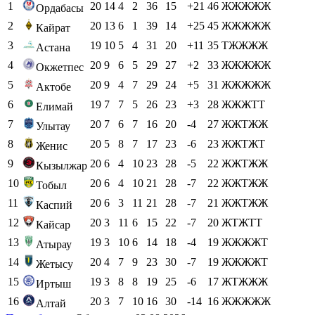
1
20
14
4
2
36
15
+21
46
ЖЖЖЖЖ
Ордабасы
2
20
13
6
1
39
14
+25
45
ЖЖЖЖЖ
Кайрат
3
19
10
5
4
31
20
+11
35
ТЖЖЖЖ
Астана
4
20
9
6
5
29
27
+2
33
ЖЖЖЖЖ
Окжетпес
5
20
9
4
7
29
24
+5
31
ЖЖЖЖЖ
Актобе
6
19
7
7
5
26
23
+3
28
ЖЖЖТТ
Елимай
7
20
7
6
7
16
20
-4
27
ЖЖТЖЖ
Улытау
8
20
5
8
7
17
23
-6
23
ЖЖТЖТ
Женис
9
20
6
4
10
23
28
-5
22
ЖЖТЖЖ
Кызылжар
10
20
6
4
10
21
28
-7
22
ЖЖТЖЖ
Тобыл
11
20
6
3
11
21
28
-7
21
ЖЖТЖЖ
Каспий
12
20
3
11
6
15
22
-7
20
ЖТЖТТ
Кайсар
13
19
3
10
6
14
18
-4
19
ЖЖЖЖТ
Атырау
14
20
4
7
9
23
30
-7
19
ЖЖЖЖТ
Жетысу
15
19
3
8
8
19
25
-6
17
ЖТЖЖЖ
Иртыш
16
20
3
7
10
16
30
-14
16
ЖЖЖЖЖ
Алтай