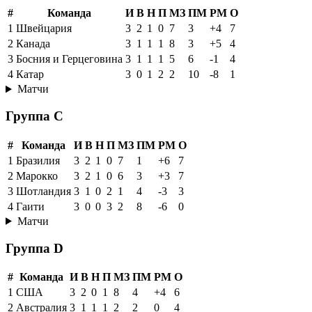
#
Команда
И
В
Н
П
МЗ
ПМ
РМ
О
1
Швейцария
3
2
1
0
7
3
+4
7
2
Канада
3
1
1
1
8
3
+5
4
3
Босния и Герцеговина
3
1
1
1
5
6
-1
4
4
Катар
3
0
1
2
2
10
-8
1
Матчи
Группа C
#
Команда
И
В
Н
П
МЗ
ПМ
РМ
О
1
Бразилия
3
2
1
0
7
1
+6
7
2
Марокко
3
2
1
0
6
3
+3
7
3
Шотландия
3
1
0
2
1
4
-3
3
4
Гаити
3
0
0
3
2
8
-6
0
Матчи
Группа D
#
Команда
И
В
Н
П
МЗ
ПМ
РМ
О
1
США
3
2
0
1
8
4
+4
6
2
Австралия
3
1
1
1
2
2
0
4