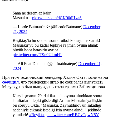
Sana ne desem az kalır...
Masuaku...
pic.twitter.com/dCK90dHxaS
— Lorde Batman'e 🦅 (@LordeBatmane)
December
21, 2024
Beşiktaş’ta bu saatten sonra futbol konuşulmaz artık!
Masuaku’yu bu kadar tepkiye rağmen oyuna almak
büyük hoca hatasıdır ayrıca!
pic.twitter.com/IT9n0UkmH1
— Ali Fuat Duatepe (@alifuatduatepe)
December 21,
2024
При этом технический менеджер Халим Окта после матча
сообщил
, что тренерский штаб не собирался выпускать
Масуаку, но был вынужден - из-за травмы Зайнутдинова.
Karşılaşmanın 70. dakikasında oyuna alındıktan sonra
taraftarların tepki gösterdiği Arthur Masuaku'ya ilişkin
bir soruyu Okta, "Masuaku, Zaynutdinov'un sakatlığı
nedeniyle çıkmak istediği için oyuna alındı." şeklinde
yanıtladı!
#Beşiktaş
pic.twitter.com/RBCvTqwN5Y