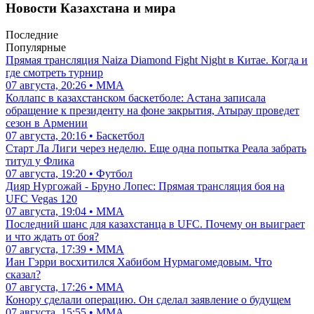
Новости Казахстана и мира
Последние
Популярные
Прямая трансляция Naiza Diamond Fight Night в Китае. Когда и
где смотреть турнир
07 августа, 20:26 • ММА
Коллапс в казахстанском баскетболе: Астана записала
обращение к президенту на фоне закрытия, Атырау проведет
сезон в Армении
07 августа, 20:16 • Баскетбол
Старт Ла Лиги через неделю. Еще одна попытка Реала забрать
титул у Флика
07 августа, 19:20 • Футбол
Дияр Нургожай - Бруно Лопес: Прямая трансляция боя на
UFC Vegas 120
07 августа, 19:04 • ММА
Последний шанс для казахстанца в UFC. Почему он выиграет
и что ждать от боя?
07 августа, 17:39 • ММА
Иан Гэрри восхитился Хабибом Нурмагомедовым. Что
сказал?
07 августа, 17:26 • ММА
Конору сделали операцию. Он сделал заявление о будущем
07 августа, 15:55 • ММА