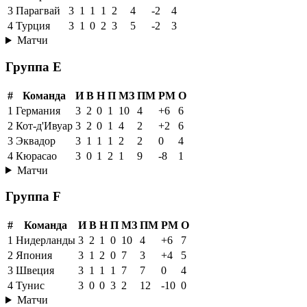
3
Парагвай
3
1
1
1
2
4
-2
4
4
Турция
3
1
0
2
3
5
-2
3
Матчи
Группа E
#
Команда
И
В
Н
П
МЗ
ПМ
РМ
О
1
Германия
3
2
0
1
10
4
+6
6
2
Кот-д'Ивуар
3
2
0
1
4
2
+2
6
3
Эквадор
3
1
1
1
2
2
0
4
4
Кюрасао
3
0
1
2
1
9
-8
1
Матчи
Группа F
#
Команда
И
В
Н
П
МЗ
ПМ
РМ
О
1
Нидерланды
3
2
1
0
10
4
+6
7
2
Япония
3
1
2
0
7
3
+4
5
3
Швеция
3
1
1
1
7
7
0
4
4
Тунис
3
0
0
3
2
12
-10
0
Матчи