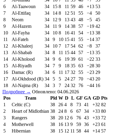
6
Al-Taawoun
34
15
8
11
59
46
+13
53
7
Al-Ettifaq
34
14
8
12
51
55
−4
50
8
Neom
34
12
9
13
43
48
−5
45
9
Al-Hazem
34
11
9
14
38
57
−19
42
10
Al-Fayha
34
10
8
16
41
54
−13
38
11
Al-Fateh
34
9
10
15
41
55
−14
37
12
Al-Khaleej
34
10
7
17
54
62
−8
37
13
Al-Shabab
34
8
11
15
44
57
−13
35
14
Al-Kholood
34
9
6
19
39
61
−22
33
15
Al-Riyadh
34
7
9
18
35
63
−28
30
16
Damac (R)
34
6
11
17
32
55
−23
29
17
Al-Okhdood (R)
34
5
5
24
27
70
−43
20
18
Al-Najma (R)
34
3
7
24
32
76
−44
16
Подробнее →
Обновлено: 04.06.2026
Pos
Team
Pld
W
D
L
GF
GA
GD
Pts
1
Celtic (C)
38
26
4
8
73
41
+32
82
2
Heart of Midlothian
38
24
8
6
67
34
+33
80
3
Rangers
38
20
12
6
76
43
+33
72
4
Motherwell
38
16
13
9
59
36
+23
61
5
Hibernian
38
15
12
11
58
44
+14
57