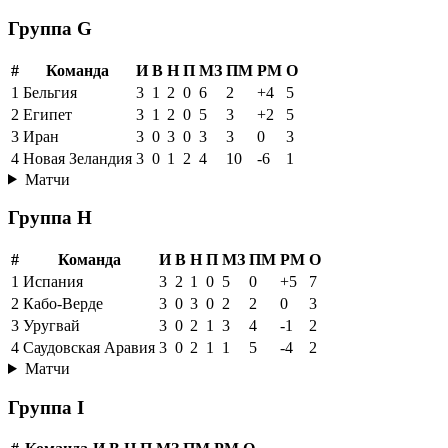
Группа G
#
Команда
И
В
Н
П
МЗ
ПМ
РМ
О
1
Бельгия
3
1
2
0
6
2
+4
5
2
Египет
3
1
2
0
5
3
+2
5
3
Иран
3
0
3
0
3
3
0
3
4
Новая Зеландия
3
0
1
2
4
10
-6
1
Матчи
Группа H
#
Команда
И
В
Н
П
МЗ
ПМ
РМ
О
1
Испания
3
2
1
0
5
0
+5
7
2
Кабо-Верде
3
0
3
0
2
2
0
3
3
Уругвай
3
0
2
1
3
4
-1
2
4
Саудовская Аравия
3
0
2
1
1
5
-4
2
Матчи
Группа I