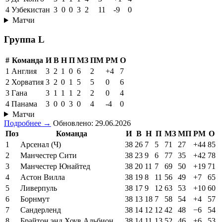
4
Узбекистан
3
0
0
3
2
11
-9
0
Матчи
Группа L
#
Команда
И
В
Н
П
МЗ
ПМ
РМ
О
1
Англия
3
2
1
0
6
2
+4
7
2
Хорватия
3
2
0
1
5
5
0
6
3
Гана
3
1
1
1
2
2
0
4
4
Панама
3
0
0
3
0
4
-4
0
Матчи
Подробнее →
Обновлено: 29.06.2026
Поз
Команда
И
В
Н
П
МЗ
МП
РМ
О
1
Арсенал (Ч)
38
26
7
5
71
27
+44
85
2
Манчестер Сити
38
23
9
6
77
35
+42
78
3
Манчестер Юнайтед
38
20
11
7
69
50
+19
71
4
Астон Вилла
38
19
8
11
56
49
+7
65
5
Ливерпуль
38
17
9
12
63
53
+10
60
6
Борнмут
38
13
18
7
58
54
+4
57
7
Сандерленд
38
14
12
12
42
48
−6
54
8
Брайтон энд Хоув Альбион
38
14
11
13
52
46
+6
53