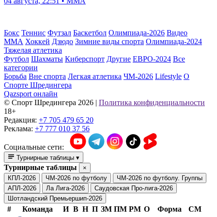
04 августа, 22:51 • ММА
Бокс
Теннис
Футзал
Баскетбол
Олимпиада-2026
Видео
ММА
Хоккей
Дзюдо
Зимние виды спорта
Олимпиада-2024
Тяжелая атлетика
Футбол
Шахматы
Киберспорт
Другие
ЕВРО-2024
Все
категории
Борьба
Вне спорта
Легкая атлетика
ЧМ-2026
Lifestyle
О
Спорте Шредингера
Qazsport онлайн
© Cпорт Шредингера 2026
|
Политика конфиденциальности
18+
Редакция:
+7 705 479 65 20
Реклама:
+7 777 010 37 56
Социальные сети:
Турнирные таблицы
▾
Турнирные таблицы
×
КПЛ-2026
ЧМ-2026 по футболу
ЧМ-2026 по футболу. Группы
АПЛ-2026
Ла Лига-2026
Саудовская Про-лига-2026
Шотландский Премьершип-2026
#
Команда
И
В
Н
П
ЗМ
ПМ
РМ
О
Форма
СМ