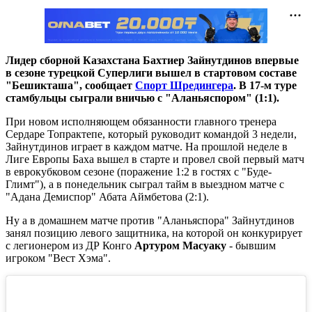
Лидер сборной Казахстана Бахтиер Зайнутдинов впервые
в сезоне турецкой Суперлиги вышел в стартовом составе
"Бешикташа", сообщает
Спорт Шредингера
. В 17-м туре
стамбульцы сыграли вничью с "Аланьяспором" (1:1).
При новом исполняющем обязанности главного тренера
Сердаре Топрактепе, который руководит командой 3 недели,
Зайнутдинов играет в каждом матче. На прошлой неделе в
Лиге Европы Баха вышел в старте и провел свой первый матч
в еврокубковом сезоне (поражение 1:2 в гостях с "Буде-
Глимт"), а в понедельник сыграл тайм в выездном матче с
"Адана Демиспор" Абата Аймбетова (2:1).
Ну а в домашнем матче против "Аланьяспора" Зайнутдинов
занял позицию левого защитника, на которой он конкурирует
с легионером из ДР Конго
Артуром Масуаку
- бывшим
игроком "Вест Хэма".