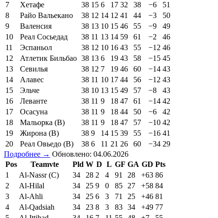
7
Хетафе
38
15
6
17
32
38
−6
51
8
Райо Вальекано
38
12
14
12
41
44
−3
50
9
Валенсия
38
13
10
15
46
55
−9
49
10
Реал Сосьедад
38
11
13
14
59
61
−2
46
11
Эспаньол
38
12
10
16
43
55
−12
46
12
Атлетик Бильбао
38
13
6
19
43
58
−15
45
13
Севилья
38
12
7
19
46
60
−14
43
14
Алавес
38
11
10
17
44
56
−12
43
15
Эльче
38
10
13
15
49
57
−8
43
16
Леванте
38
11
9
18
47
61
−14
42
17
Осасуна
38
11
9
18
44
50
−6
42
18
Мальорка (В)
38
11
9
18
47
57
−10
42
19
Жирона (В)
38
9
14
15
39
55
−16
41
20
Реал Овьедо (В)
38
6
11
21
26
60
−34
29
Подробнее →
Обновлено: 04.06.2026
Pos
Teamvte
Pld
W
D
L
GF
GA
GD
Pts
1
Al-Nassr (C)
34
28
2
4
91
28
+63
86
2
Al-Hilal
34
25
9
0
85
27
+58
84
3
Al-Ahli
34
25
6
3
71
25
+46
81
4
Al-Qadsiah
34
23
8
3
83
34
+49
77
5
Al-Ittihad
34
16
7
11
55
48
+7
55