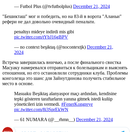
— Futbol Plus (@tvfutbolplus)
December 21, 2024
"Бешикташ" мог и победить, но на 83-й в ворота "Аланьи"
рефери не дал довольно очевидный пенальти.
penaltıyı mideye indirdi mis gibi
pic.twitter.com/tYbJ16gBPV
— no context beşiktaş (@nocontextjk)
December 21,
2024
Встреча завершилась вничью, а после финального свистка
Масуаку намеревался отправиться к болельщикам и выяснять
отношения, но его остановлили сотрудники клуба. Проблемы
конголезца это шанс для Зайнутдинова получить стабильное
место в основе.
Masuaku Beşiktaş alanyaspor maçı ardından, kendisine
tepki gösteren taraftarların yanına gitmek istedi kulüp
yöneticileri izin vermedi.
#FenerKongreye
pic.twitter.com/8i3SprEkWN
— 61 NUMARA (@__rhmn__)
December 21, 2024