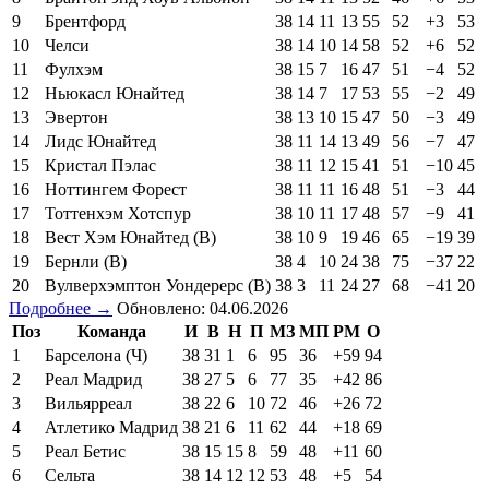
9
Брентфорд
38
14
11
13
55
52
+3
53
10
Челси
38
14
10
14
58
52
+6
52
11
Фулхэм
38
15
7
16
47
51
−4
52
12
Ньюкасл Юнайтед
38
14
7
17
53
55
−2
49
13
Эвертон
38
13
10
15
47
50
−3
49
14
Лидс Юнайтед
38
11
14
13
49
56
−7
47
15
Кристал Пэлас
38
11
12
15
41
51
−10
45
16
Ноттингем Форест
38
11
11
16
48
51
−3
44
17
Тоттенхэм Хотспур
38
10
11
17
48
57
−9
41
18
Вест Хэм Юнайтед (В)
38
10
9
19
46
65
−19
39
19
Бернли (В)
38
4
10
24
38
75
−37
22
20
Вулверхэмптон Уондерерс (В)
38
3
11
24
27
68
−41
20
Подробнее →
Обновлено: 04.06.2026
Поз
Команда
И
В
Н
П
МЗ
МП
РМ
О
1
Барселона (Ч)
38
31
1
6
95
36
+59
94
2
Реал Мадрид
38
27
5
6
77
35
+42
86
3
Вильярреал
38
22
6
10
72
46
+26
72
4
Атлетико Мадрид
38
21
6
11
62
44
+18
69
5
Реал Бетис
38
15
15
8
59
48
+11
60
6
Сельта
38
14
12
12
53
48
+5
54