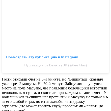
Посмотреть эту публикацию в Instagram
Публикация от Beşiktaş JK (@besiktas)
Гости открыли счет на 5-й минуте, но "Бешикташ" сравнял
уже через 2 минуты. На 70-й минуте Зайнутдинов уступил
место на поле Масуаке, чье появление болельщики встретили
недовольным гулом, и свистели при каждом касании мяча. У
болельщиков "Бешикташа" претензии к Масуаку не только из-
за его слабой игры, но из-за жалобы на задержку
зарплаты (это может грозить клубу проблемами - вплоть до
снятия очков).