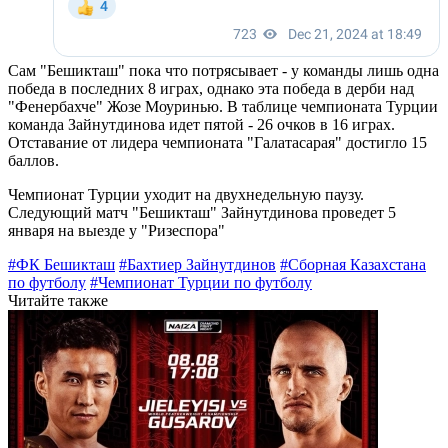
Сам "Бешикташ" пока что потрясывает - у команды лишь одна
победа в последних 8 играх, однако эта победа в дерби над
"Фенербахче" Жозе Моуринью. В таблице чемпионата Турции
команда Зайнутдинова идет пятой - 26 очков в 16 играх.
Отставание от лидера чемпионата "Галатасарая" достигло 15
баллов.
Чемпионат Турции уходит на двухнедельную паузу.
Следующий матч "Бешикташ" Зайнутдинова проведет 5
января на выезде у "Ризеспора"
#ФК Бешикташ
#Бахтиер Зайнутдинов
#Сборная Казахстана
по футболу
#Чемпионат Турции по футболу
Читайте также