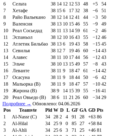
6
Сельта
38
14
12
12
53
48
+5
54
7
Хетафе
38
15
6
17
32
38
−6
51
8
Райо Вальекано
38
12
14
12
41
44
−3
50
9
Валенсия
38
13
10
15
46
55
−9
49
10
Реал Сосьедад
38
11
13
14
59
61
−2
46
11
Эспаньол
38
12
10
16
43
55
−12
46
12
Атлетик Бильбао
38
13
6
19
43
58
−15
45
13
Севилья
38
12
7
19
46
60
−14
43
14
Алавес
38
11
10
17
44
56
−12
43
15
Эльче
38
10
13
15
49
57
−8
43
16
Леванте
38
11
9
18
47
61
−14
42
17
Осасуна
38
11
9
18
44
50
−6
42
18
Мальорка (В)
38
11
9
18
47
57
−10
42
19
Жирона (В)
38
9
14
15
39
55
−16
41
20
Реал Овьедо (В)
38
6
11
21
26
60
−34
29
Подробнее →
Обновлено: 04.06.2026
Pos
Teamvte
Pld
W
D
L
GF
GA
GD
Pts
1
Al-Nassr (C)
34
28
2
4
91
28
+63
86
2
Al-Hilal
34
25
9
0
85
27
+58
84
3
Al-Ahli
34
25
6
3
71
25
+46
81