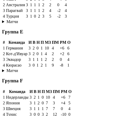
2
Австралия
3
1
1
1
2
2
0
4
3
Парагвай
3
1
1
1
2
4
-2
4
4
Турция
3
1
0
2
3
5
-2
3
Матчи
Группа E
#
Команда
И
В
Н
П
МЗ
ПМ
РМ
О
1
Германия
3
2
0
1
10
4
+6
6
2
Кот-д'Ивуар
3
2
0
1
4
2
+2
6
3
Эквадор
3
1
1
1
2
2
0
4
4
Кюрасао
3
0
1
2
1
9
-8
1
Матчи
Группа F
#
Команда
И
В
Н
П
МЗ
ПМ
РМ
О
1
Нидерланды
3
2
1
0
10
4
+6
7
2
Япония
3
1
2
0
7
3
+4
5
3
Швеция
3
1
1
1
7
7
0
4
4
Тунис
3
0
0
3
2
12
-10
0