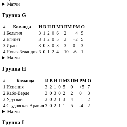
Матчи
Группа G
#
Команда
И
В
Н
П
МЗ
ПМ
РМ
О
1
Бельгия
3
1
2
0
6
2
+4
5
2
Египет
3
1
2
0
5
3
+2
5
3
Иран
3
0
3
0
3
3
0
3
4
Новая Зеландия
3
0
1
2
4
10
-6
1
Матчи
Группа H
#
Команда
И
В
Н
П
МЗ
ПМ
РМ
О
1
Испания
3
2
1
0
5
0
+5
7
2
Кабо-Верде
3
0
3
0
2
2
0
3
3
Уругвай
3
0
2
1
3
4
-1
2
4
Саудовская Аравия
3
0
2
1
1
5
-4
2
Матчи
Группа I