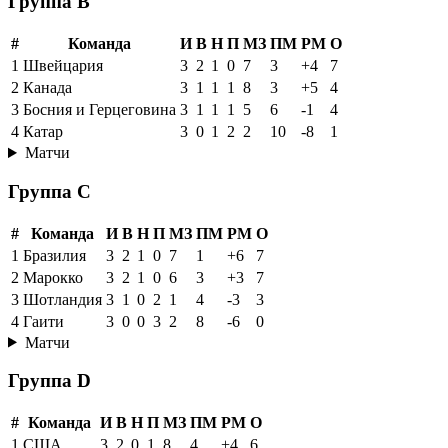
Группа B
#
Команда
И
В
Н
П
МЗ
ПМ
РМ
О
1
Швейцария
3
2
1
0
7
3
+4
7
2
Канада
3
1
1
1
8
3
+5
4
3
Босния и Герцеговина
3
1
1
1
5
6
-1
4
4
Катар
3
0
1
2
2
10
-8
1
Матчи
Группа C
#
Команда
И
В
Н
П
МЗ
ПМ
РМ
О
1
Бразилия
3
2
1
0
7
1
+6
7
2
Марокко
3
2
1
0
6
3
+3
7
3
Шотландия
3
1
0
2
1
4
-3
3
4
Гаити
3
0
0
3
2
8
-6
0
Матчи
Группа D
#
Команда
И
В
Н
П
МЗ
ПМ
РМ
О
1
США
3
2
0
1
8
4
+4
6