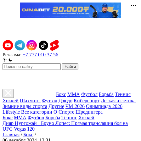
Реклама:
+7 777 010 37 56
Найти
Бокс
ММА
Футбол
Борьба
Теннис
Хоккей
Шахматы
Футзал
Дзюдо
Киберспорт
Легкая атлетика
Зимние виды спорта
Другие
ЧМ-2026
Олимпиада-2026
Lifestyle
Все категории
О Спорте Шредингера
Бокс
ММА
Футбол
Борьба
Теннис
Хоккей
Дияр Нургожай - Бруно Лопес: Прямая трансляция боя на
UFC Vegas 120
Главная
/
Бокс
/
06 декабря 2024, 13:31