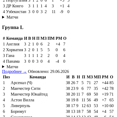
2
Португалия
3
1
2
0
6
1
+5
5
3
ДР Конго
3
1
1
1
4
3
+1
4
4
Узбекистан
3
0
0
3
2
11
-9
0
Матчи
Группа L
#
Команда
И
В
Н
П
МЗ
ПМ
РМ
О
1
Англия
3
2
1
0
6
2
+4
7
2
Хорватия
3
2
0
1
5
5
0
6
3
Гана
3
1
1
1
2
2
0
4
4
Панама
3
0
0
3
0
4
-4
0
Матчи
Подробнее →
Обновлено: 29.06.2026
Поз
Команда
И
В
Н
П
МЗ
МП
РМ
О
1
Арсенал (Ч)
38
26
7
5
71
27
+44
85
2
Манчестер Сити
38
23
9
6
77
35
+42
78
3
Манчестер Юнайтед
38
20
11
7
69
50
+19
71
4
Астон Вилла
38
19
8
11
56
49
+7
65
5
Ливерпуль
38
17
9
12
63
53
+10
60
6
Борнмут
38
13
18
7
58
54
+4
57