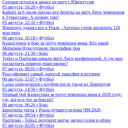
Сатпаев остался в запасе на матч с Ювентусом
05 августа, 16:28 • Футбол
Кайрат за 6 часов продал все билеты на матч Лиги чемпионов
в Туркестане. А почему там?
05 августа, 22:32 • Футбол
Винисиус удалил все о Реале - Арсенал готов заплатить 120
млн евро
06 августа, 10:18 • Футбол
Казахстанец в бою за титул чемпиона мира. Кто такой
Мейирим Нурсултанов: биография, бои
06 августа, 21:30 • Бокс
Тобол и Партизан начали матч Лиги конференций. А где мне
посмотреть прямую трансляцию?
07 августа, 00:01 • Футбол
Реал оформит самый дорогой трансфер в истории
06 августа, 11:07 • Футбол
Салах определился с клубом после ухода из Ливерпуля
05 августа, 14:50 • Футбол
Первый бой Казахстана за титул чемпиона мира в 2026 году:
где, когда и что за боксер?
06 августа, 06:26 • Бокс
Барселона увела у Реала лучшего игрока ЧМ-2026
07 августа, 09:54 • Футбол
Партизан - Тобол: результат матча, видео голов и обзор
07 августа, 02:05 • Футбол