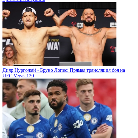
Дияр Нургожай - Бруно Лопес: Прямая трансляция боя на
UFC Vegas 120