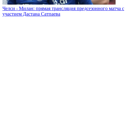
Челси - Милан: прямая трансляция предсезонного матча с
участием Дастана Сатпаева