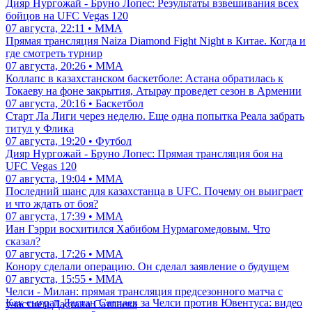
Дияр Нургожай - Бруно Лопес: Результаты взвешивания всех
бойцов на UFC Vegas 120
07 августа, 22:11 • ММА
Прямая трансляция Naiza Diamond Fight Night в Китае. Когда и
где смотреть турнир
07 августа, 20:26 • ММА
Коллапс в казахстанском баскетболе: Астана обратилась к
Токаеву на фоне закрытия, Атырау проведет сезон в Армении
07 августа, 20:16 • Баскетбол
Старт Ла Лиги через неделю. Еще одна попытка Реала забрать
титул у Флика
07 августа, 19:20 • Футбол
Дияр Нургожай - Бруно Лопес: Прямая трансляция боя на
UFC Vegas 120
07 августа, 19:04 • ММА
Последний шанс для казахстанца в UFC. Почему он выиграет
и что ждать от боя?
07 августа, 17:39 • ММА
Иан Гэрри восхитился Хабибом Нурмагомедовым. Что
сказал?
07 августа, 17:26 • ММА
Конору сделали операцию. Он сделал заявление о будущем
07 августа, 15:55 • ММА
Челси - Милан: прямая трансляция предсезонного матча с
Как сыграл Дастан Сатпаев за Челси против Ювентуса: видео
участием Дастана Сатпаева