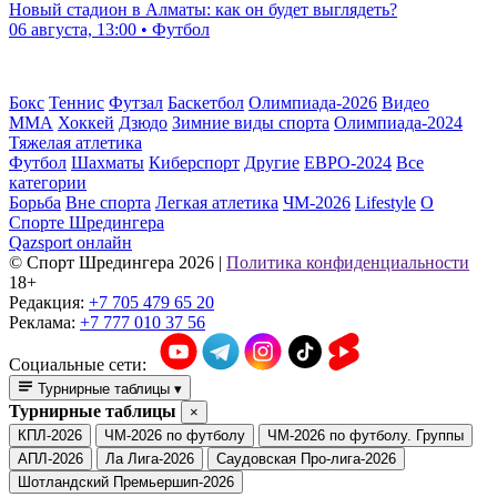
Новый стадион в Алматы: как он будет выглядеть?
06 августа, 13:00 • Футбол
Бокс
Теннис
Футзал
Баскетбол
Олимпиада-2026
Видео
ММА
Хоккей
Дзюдо
Зимние виды спорта
Олимпиада-2024
Тяжелая атлетика
Футбол
Шахматы
Киберспорт
Другие
ЕВРО-2024
Все
категории
Борьба
Вне спорта
Легкая атлетика
ЧМ-2026
Lifestyle
О
Спорте Шредингера
Qazsport онлайн
© Cпорт Шредингера 2026
|
Политика конфиденциальности
18+
Редакция:
+7 705 479 65 20
Реклама:
+7 777 010 37 56
Социальные сети:
Турнирные таблицы
▾
Турнирные таблицы
×
КПЛ-2026
ЧМ-2026 по футболу
ЧМ-2026 по футболу. Группы
АПЛ-2026
Ла Лига-2026
Саудовская Про-лига-2026
Шотландский Премьершип-2026