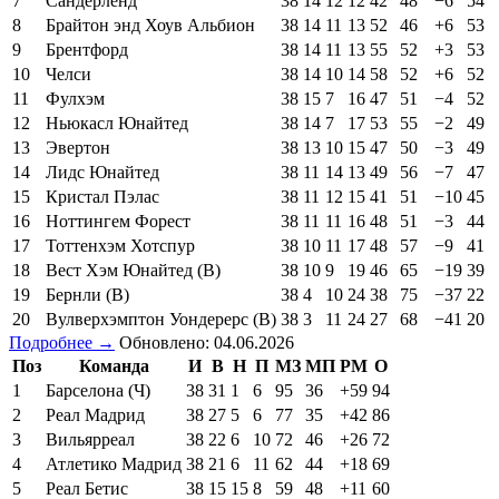
7
Сандерленд
38
14
12
12
42
48
−6
54
8
Брайтон энд Хоув Альбион
38
14
11
13
52
46
+6
53
9
Брентфорд
38
14
11
13
55
52
+3
53
10
Челси
38
14
10
14
58
52
+6
52
11
Фулхэм
38
15
7
16
47
51
−4
52
12
Ньюкасл Юнайтед
38
14
7
17
53
55
−2
49
13
Эвертон
38
13
10
15
47
50
−3
49
14
Лидс Юнайтед
38
11
14
13
49
56
−7
47
15
Кристал Пэлас
38
11
12
15
41
51
−10
45
16
Ноттингем Форест
38
11
11
16
48
51
−3
44
17
Тоттенхэм Хотспур
38
10
11
17
48
57
−9
41
18
Вест Хэм Юнайтед (В)
38
10
9
19
46
65
−19
39
19
Бернли (В)
38
4
10
24
38
75
−37
22
20
Вулверхэмптон Уондерерс (В)
38
3
11
24
27
68
−41
20
Подробнее →
Обновлено: 04.06.2026
Поз
Команда
И
В
Н
П
МЗ
МП
РМ
О
1
Барселона (Ч)
38
31
1
6
95
36
+59
94
2
Реал Мадрид
38
27
5
6
77
35
+42
86
3
Вильярреал
38
22
6
10
72
46
+26
72
4
Атлетико Мадрид
38
21
6
11
62
44
+18
69
5
Реал Бетис
38
15
15
8
59
48
+11
60