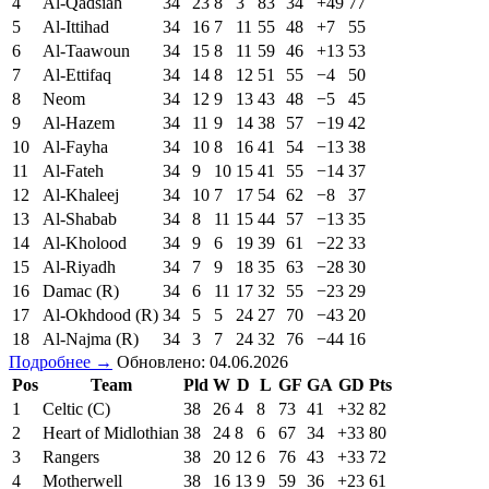
4
Al-Qadsiah
34
23
8
3
83
34
+49
77
5
Al-Ittihad
34
16
7
11
55
48
+7
55
6
Al-Taawoun
34
15
8
11
59
46
+13
53
7
Al-Ettifaq
34
14
8
12
51
55
−4
50
8
Neom
34
12
9
13
43
48
−5
45
9
Al-Hazem
34
11
9
14
38
57
−19
42
10
Al-Fayha
34
10
8
16
41
54
−13
38
11
Al-Fateh
34
9
10
15
41
55
−14
37
12
Al-Khaleej
34
10
7
17
54
62
−8
37
13
Al-Shabab
34
8
11
15
44
57
−13
35
14
Al-Kholood
34
9
6
19
39
61
−22
33
15
Al-Riyadh
34
7
9
18
35
63
−28
30
16
Damac (R)
34
6
11
17
32
55
−23
29
17
Al-Okhdood (R)
34
5
5
24
27
70
−43
20
18
Al-Najma (R)
34
3
7
24
32
76
−44
16
Подробнее →
Обновлено: 04.06.2026
Pos
Team
Pld
W
D
L
GF
GA
GD
Pts
1
Celtic (C)
38
26
4
8
73
41
+32
82
2
Heart of Midlothian
38
24
8
6
67
34
+33
80
3
Rangers
38
20
12
6
76
43
+33
72
4
Motherwell
38
16
13
9
59
36
+23
61