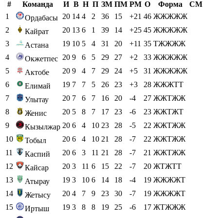
#
Команда
И
В
Н
П
ЗМ
ПМ
РМ
О
Форма
СМ
1
20
14
4
2
36
15
+21
46
ЖЖЖЖЖ
Ордабасы
2
20
13
6
1
39
14
+25
45
ЖЖЖЖЖ
Кайрат
3
19
10
5
4
31
20
+11
35
ТЖЖЖЖ
Астана
4
20
9
6
5
29
27
+2
33
ЖЖЖЖЖ
Окжетпес
5
20
9
4
7
29
24
+5
31
ЖЖЖЖЖ
Актобе
6
19
7
7
5
26
23
+3
28
ЖЖЖТТ
Елимай
7
20
7
6
7
16
20
-4
27
ЖЖТЖЖ
Улытау
8
20
5
8
7
17
23
-6
23
ЖЖТЖТ
Женис
9
20
6
4
10
23
28
-5
22
ЖЖТЖЖ
Кызылжар
10
20
6
4
10
21
28
-7
22
ЖЖТЖЖ
Тобыл
11
20
6
3
11
21
28
-7
21
ЖЖТЖЖ
Каспий
12
20
3
11
6
15
22
-7
20
ЖТЖТТ
Кайсар
13
19
3
10
6
14
18
-4
19
ЖЖЖЖТ
Атырау
14
20
4
7
9
23
30
-7
19
ЖЖЖЖТ
Жетысу
15
19
3
8
8
19
25
-6
17
ЖТЖЖЖ
Иртыш