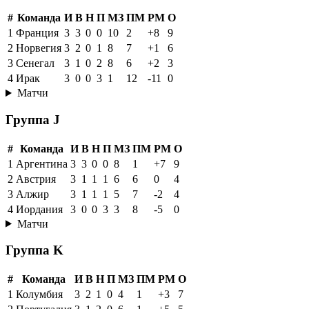
#
Команда
И
В
Н
П
МЗ
ПМ
РМ
О
1
Франция
3
3
0
0
10
2
+8
9
2
Норвегия
3
2
0
1
8
7
+1
6
3
Сенегал
3
1
0
2
8
6
+2
3
4
Ирак
3
0
0
3
1
12
-11
0
Матчи
Группа J
#
Команда
И
В
Н
П
МЗ
ПМ
РМ
О
1
Аргентина
3
3
0
0
8
1
+7
9
2
Австрия
3
1
1
1
6
6
0
4
3
Алжир
3
1
1
1
5
7
-2
4
4
Иордания
3
0
0
3
3
8
-5
0
Матчи
Группа K
#
Команда
И
В
Н
П
МЗ
ПМ
РМ
О
1
Колумбия
3
2
1
0
4
1
+3
7