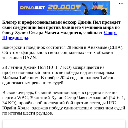
Блогер и профессиональный боксер Джейк Пол проведет
свой следующий бой против бывшего чемпиона мира по
боксу Хулио Сесара Чавеса-младшего, сообщает
Спорт
Шредингера
.
Боксёрский поединок состоится 28 июня в Анахайме (США).
Об этом официально в своих социальных сетях объявил
телеканал DAZN.
28-летний Джейк Пол (10–1, 7 KO) возвращается на
профессиональный ринг после победы над легендарным
Майком Тайсоном. В ноябре 2024 года он одолел Тайсона
единогласным решением судей.
В свою очередь, бывший чемпион мира в среднем весе по
версии WBC, 39-летний Хулио Сесар Чавес-младший (54–6–1,
34 KO), провёл свой последний бой против легенды UFC
Юрайи Холла, одержав победу единогласным решением судей
по итогам шести раундов.