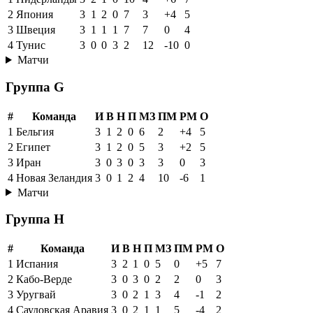
2
Япония
3
1
2
0
7
3
+4
5
3
Швеция
3
1
1
1
7
7
0
4
4
Тунис
3
0
0
3
2
12
-10
0
Матчи
Группа G
#
Команда
И
В
Н
П
МЗ
ПМ
РМ
О
1
Бельгия
3
1
2
0
6
2
+4
5
2
Египет
3
1
2
0
5
3
+2
5
3
Иран
3
0
3
0
3
3
0
3
4
Новая Зеландия
3
0
1
2
4
10
-6
1
Матчи
Группа H
#
Команда
И
В
Н
П
МЗ
ПМ
РМ
О
1
Испания
3
2
1
0
5
0
+5
7
2
Кабо-Верде
3
0
3
0
2
2
0
3
3
Уругвай
3
0
2
1
3
4
-1
2
4
Саудовская Аравия
3
0
2
1
1
5
-4
2