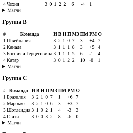
4
Чехия
3
0
1
2
2
6
-4
1
Матчи
Группа B
#
Команда
И
В
Н
П
МЗ
ПМ
РМ
О
1
Швейцария
3
2
1
0
7
3
+4
7
2
Канада
3
1
1
1
8
3
+5
4
3
Босния и Герцеговина
3
1
1
1
5
6
-1
4
4
Катар
3
0
1
2
2
10
-8
1
Матчи
Группа C
#
Команда
И
В
Н
П
МЗ
ПМ
РМ
О
1
Бразилия
3
2
1
0
7
1
+6
7
2
Марокко
3
2
1
0
6
3
+3
7
3
Шотландия
3
1
0
2
1
4
-3
3
4
Гаити
3
0
0
3
2
8
-6
0
Матчи