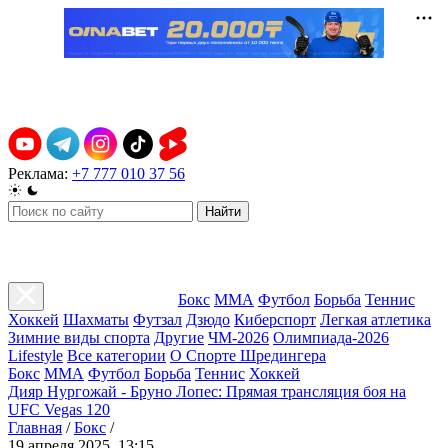
Реклама:
+7 777 010 37 56
Найти
Бокс
ММА
Футбол
Борьба
Теннис
Хоккей
Шахматы
Футзал
Дзюдо
Киберспорт
Легкая атлетика
Зимние виды спорта
Другие
ЧМ-2026
Олимпиада-2026
Lifestyle
Все категории
О Спорте Шредингера
Бокс
ММА
Футбол
Борьба
Теннис
Хоккей
Дияр Нургожай - Бруно Лопес: Прямая трансляция боя на
UFC Vegas 120
Главная
/
Бокс
/
19 апреля 2025, 13:15