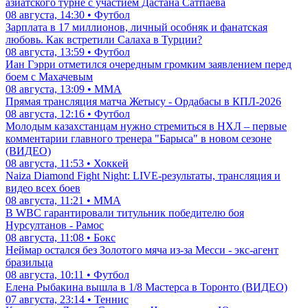
азиатского турне с участием Дастана Сатпаева
08 августа, 14:30 • Футбол
Зарплата в 17 миллионов, личный особняк и фанатская
любовь. Как встретили Салаха в Турции?
08 августа, 13:59 • Футбол
Иан Гэрри отметился очередным громким заявлением перед
боем с Махачевым
08 августа, 13:09 • ММА
Прямая трансляция матча Жетысу - Ордабасы в КПЛ-2026
08 августа, 12:16 • Футбол
Молодым казахстанцам нужно стремиться в НХЛ – первые
комментарии главного тренера "Барыса" в новом сезоне
(ВИДЕО)
08 августа, 11:53 • Хоккей
Naiza Diamond Fight Night: LIVE-результаты, трансляция и
видео всех боев
08 августа, 11:21 • ММА
В WBC гарантировали титульник победителю боя
Нурсултанов - Рамос
08 августа, 11:08 • Бокс
Неймар остался без Золотого мяча из-за Месси - экс-агент
бразильца
08 августа, 10:11 • Футбол
Елена Рыбакина вышла в 1/8 Мастерса в Торонто (ВИДЕО)
07 августа, 23:14 • Теннис