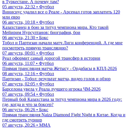
в Туркестане. А почему там?
05 августа, 22:32 • Футбол
Винисиус удалил все о Реале - Арсенал готов заплатить 120
млн евро
06 августа, 10:18 • Футбол
Казахстанец в бою за титул чемпиона мира. Кто такой
Мейирим Нурсултанов: биография, бои
06 августа, 21:30 • Бокс
Тобол и Партизан начали матч Лиги конференций. А где мне
посмотреть прямую трансляцию?
07 августа, 00:01 • Футбол
Реал оформит самый дорогой трансфер в истории
06 августа, 11:07 • Футбол
Прямая трансляция матча Жетысу - Ордабасы в КПЛ-2026
08 августа, 12:16 • Футбол
Партизан - Тобол: результат матча, видео голов и обзор
07 августа, 02:05 • Футбол
Барселона увела у Реала лучшего игрока ЧМ-2026
07 августа, 09:54 • Футбол
Первый бой Казахстана за титул чемпиона мира в 2026 году:
где, когда и что за боксер?
06 августа, 06:26 • Бокс
Прямая трансляция Naiza Diamond Fight Night в Китае. Когда и
где смотреть турнир
07 августа, 20:26 • ММА