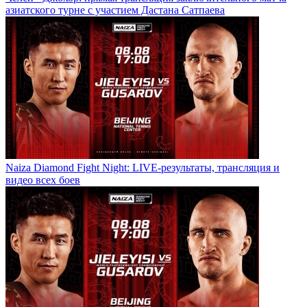
азиатского турне с участием Дастана Сатпаева
Naiza Diamond Fight Night: LIVE-результаты, трансляция и
видео всех боев