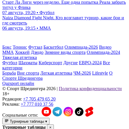
Старт Ла Лиги через неделю. Еще одна попытка Реала забрать
титул у Флика
07 августа, 19:20 • Футбол
Naiza Diamond Fight Night. Кто возглавит турнир, какие бои и
где смотреть
06 августа, 19:15 • ММА
Бокс
Теннис
Футзал
Баскетбол
Олимпиада-2026
Видео
ММА
Хоккей
Дзюдо
Зимние виды спорта
Олимпиада-2024
Тяжелая атлетика
Футбол
Шахматы
Киберспорт
Другие
ЕВРО-2024
Все
категории
Борьба
Вне спорта
Легкая атлетика
ЧМ-2026
Lifestyle
О
Спорте Шредингера
Qazsport онлайн
© Cпорт Шредингера 2026
|
Политика конфиденциальности
18+
Редакция:
+7 705 479 65 20
Реклама:
+7 777 010 37 56
Социальные сети:
Турнирные таблицы
▾
Турнирные таблицы
×