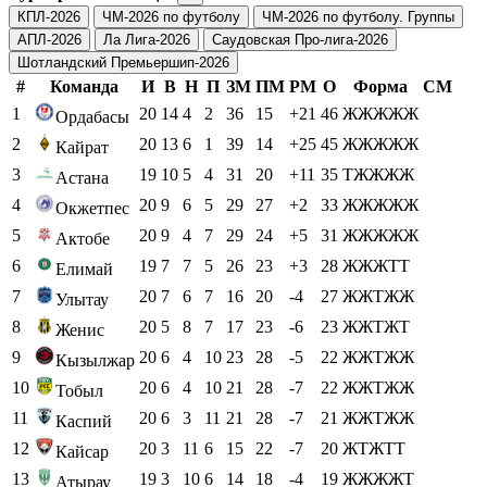
КПЛ-2026
ЧМ-2026 по футболу
ЧМ-2026 по футболу. Группы
АПЛ-2026
Ла Лига-2026
Саудовская Про-лига-2026
Шотландский Премьершип-2026
#
Команда
И
В
Н
П
ЗМ
ПМ
РМ
О
Форма
СМ
1
20
14
4
2
36
15
+21
46
ЖЖЖЖЖ
Ордабасы
2
20
13
6
1
39
14
+25
45
ЖЖЖЖЖ
Кайрат
3
19
10
5
4
31
20
+11
35
ТЖЖЖЖ
Астана
4
20
9
6
5
29
27
+2
33
ЖЖЖЖЖ
Окжетпес
5
20
9
4
7
29
24
+5
31
ЖЖЖЖЖ
Актобе
6
19
7
7
5
26
23
+3
28
ЖЖЖТТ
Елимай
7
20
7
6
7
16
20
-4
27
ЖЖТЖЖ
Улытау
8
20
5
8
7
17
23
-6
23
ЖЖТЖТ
Женис
9
20
6
4
10
23
28
-5
22
ЖЖТЖЖ
Кызылжар
10
20
6
4
10
21
28
-7
22
ЖЖТЖЖ
Тобыл
11
20
6
3
11
21
28
-7
21
ЖЖТЖЖ
Каспий
12
20
3
11
6
15
22
-7
20
ЖТЖТТ
Кайсар
13
19
3
10
6
14
18
-4
19
ЖЖЖЖТ
Атырау