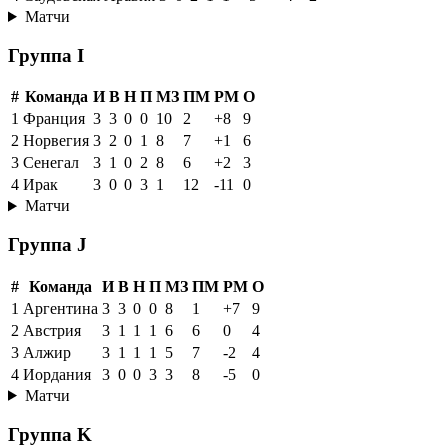
Матчи
Группа I
#
Команда
И
В
Н
П
МЗ
ПМ
РМ
О
1
Франция
3
3
0
0
10
2
+8
9
2
Норвегия
3
2
0
1
8
7
+1
6
3
Сенегал
3
1
0
2
8
6
+2
3
4
Ирак
3
0
0
3
1
12
-11
0
Матчи
Группа J
#
Команда
И
В
Н
П
МЗ
ПМ
РМ
О
1
Аргентина
3
3
0
0
8
1
+7
9
2
Австрия
3
1
1
1
6
6
0
4
3
Алжир
3
1
1
1
5
7
-2
4
4
Иордания
3
0
0
3
3
8
-5
0
Матчи
Группа K