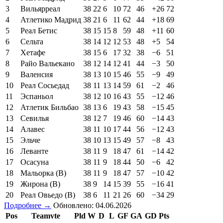
3
Вильярреал
38
22
6
10
72
46
+26
72
4
Атлетико Мадрид
38
21
6
11
62
44
+18
69
5
Реал Бетис
38
15
15
8
59
48
+11
60
6
Сельта
38
14
12
12
53
48
+5
54
7
Хетафе
38
15
6
17
32
38
−6
51
8
Райо Вальекано
38
12
14
12
41
44
−3
50
9
Валенсия
38
13
10
15
46
55
−9
49
10
Реал Сосьедад
38
11
13
14
59
61
−2
46
11
Эспаньол
38
12
10
16
43
55
−12
46
12
Атлетик Бильбао
38
13
6
19
43
58
−15
45
13
Севилья
38
12
7
19
46
60
−14
43
14
Алавес
38
11
10
17
44
56
−12
43
15
Эльче
38
10
13
15
49
57
−8
43
16
Леванте
38
11
9
18
47
61
−14
42
17
Осасуна
38
11
9
18
44
50
−6
42
18
Мальорка (В)
38
11
9
18
47
57
−10
42
19
Жирона (В)
38
9
14
15
39
55
−16
41
20
Реал Овьедо (В)
38
6
11
21
26
60
−34
29
Подробнее →
Обновлено: 04.06.2026
Pos
Teamvte
Pld
W
D
L
GF
GA
GD
Pts