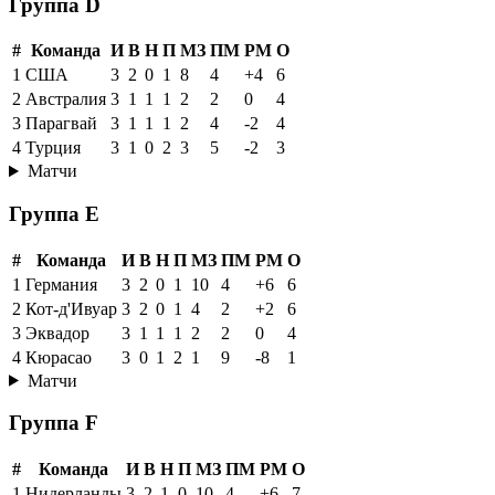
Группа D
#
Команда
И
В
Н
П
МЗ
ПМ
РМ
О
1
США
3
2
0
1
8
4
+4
6
2
Австралия
3
1
1
1
2
2
0
4
3
Парагвай
3
1
1
1
2
4
-2
4
4
Турция
3
1
0
2
3
5
-2
3
Матчи
Группа E
#
Команда
И
В
Н
П
МЗ
ПМ
РМ
О
1
Германия
3
2
0
1
10
4
+6
6
2
Кот-д'Ивуар
3
2
0
1
4
2
+2
6
3
Эквадор
3
1
1
1
2
2
0
4
4
Кюрасао
3
0
1
2
1
9
-8
1
Матчи
Группа F
#
Команда
И
В
Н
П
МЗ
ПМ
РМ
О
1
Нидерланды
3
2
1
0
10
4
+6
7