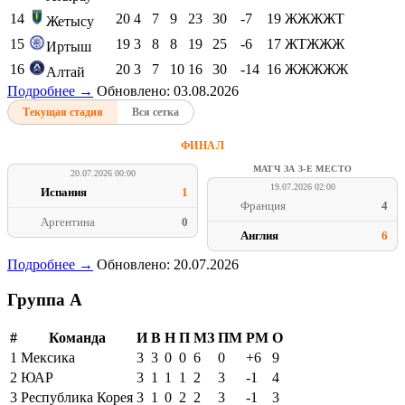
14
20
4
7
9
23
30
-7
19
ЖЖЖЖТ
Жетысу
15
19
3
8
8
19
25
-6
17
ЖТЖЖЖ
Иртыш
16
20
3
7
10
16
30
-14
16
ЖЖЖЖЖ
Алтай
Подробнее →
Обновлено: 03.08.2026
Текущая стадия
Вся сетка
ФИНАЛ
МАТЧ ЗА 3-Е МЕСТО
20.07.2026 00:00
19.07.2026 02:00
Испания
1
Франция
4
Аргентина
0
Англия
6
Подробнее →
Обновлено: 20.07.2026
Группа A
#
Команда
И
В
Н
П
МЗ
ПМ
РМ
О
1
Мексика
3
3
0
0
6
0
+6
9
2
ЮАР
3
1
1
1
2
3
-1
4
3
Республика Корея
3
1
0
2
2
3
-1
3