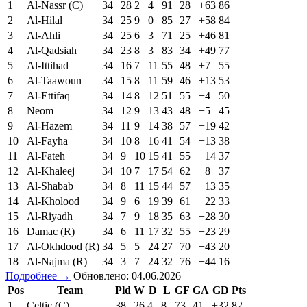
1
Al-Nassr (C)
34
28
2
4
91
28
+63
86
2
Al-Hilal
34
25
9
0
85
27
+58
84
3
Al-Ahli
34
25
6
3
71
25
+46
81
4
Al-Qadsiah
34
23
8
3
83
34
+49
77
5
Al-Ittihad
34
16
7
11
55
48
+7
55
6
Al-Taawoun
34
15
8
11
59
46
+13
53
7
Al-Ettifaq
34
14
8
12
51
55
−4
50
8
Neom
34
12
9
13
43
48
−5
45
9
Al-Hazem
34
11
9
14
38
57
−19
42
10
Al-Fayha
34
10
8
16
41
54
−13
38
11
Al-Fateh
34
9
10
15
41
55
−14
37
12
Al-Khaleej
34
10
7
17
54
62
−8
37
13
Al-Shabab
34
8
11
15
44
57
−13
35
14
Al-Kholood
34
9
6
19
39
61
−22
33
15
Al-Riyadh
34
7
9
18
35
63
−28
30
16
Damac (R)
34
6
11
17
32
55
−23
29
17
Al-Okhdood (R)
34
5
5
24
27
70
−43
20
18
Al-Najma (R)
34
3
7
24
32
76
−44
16
Подробнее →
Обновлено: 04.06.2026
Pos
Team
Pld
W
D
L
GF
GA
GD
Pts
1
Celtic (C)
38
26
4
8
73
41
+32
82