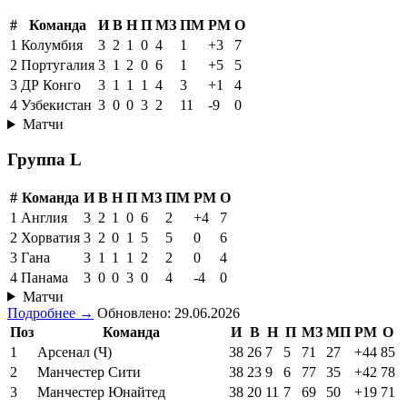
#
Команда
И
В
Н
П
МЗ
ПМ
РМ
О
1
Колумбия
3
2
1
0
4
1
+3
7
2
Португалия
3
1
2
0
6
1
+5
5
3
ДР Конго
3
1
1
1
4
3
+1
4
4
Узбекистан
3
0
0
3
2
11
-9
0
Матчи
Группа L
#
Команда
И
В
Н
П
МЗ
ПМ
РМ
О
1
Англия
3
2
1
0
6
2
+4
7
2
Хорватия
3
2
0
1
5
5
0
6
3
Гана
3
1
1
1
2
2
0
4
4
Панама
3
0
0
3
0
4
-4
0
Матчи
Подробнее →
Обновлено: 29.06.2026
Поз
Команда
И
В
Н
П
МЗ
МП
РМ
О
1
Арсенал (Ч)
38
26
7
5
71
27
+44
85
2
Манчестер Сити
38
23
9
6
77
35
+42
78
3
Манчестер Юнайтед
38
20
11
7
69
50
+19
71