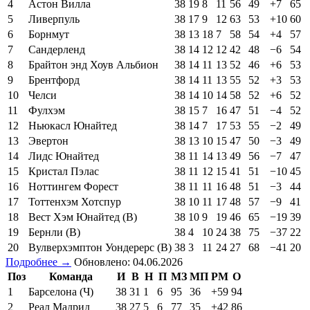
4
Астон Вилла
38
19
8
11
56
49
+7
65
5
Ливерпуль
38
17
9
12
63
53
+10
60
6
Борнмут
38
13
18
7
58
54
+4
57
7
Сандерленд
38
14
12
12
42
48
−6
54
8
Брайтон энд Хоув Альбион
38
14
11
13
52
46
+6
53
9
Брентфорд
38
14
11
13
55
52
+3
53
10
Челси
38
14
10
14
58
52
+6
52
11
Фулхэм
38
15
7
16
47
51
−4
52
12
Ньюкасл Юнайтед
38
14
7
17
53
55
−2
49
13
Эвертон
38
13
10
15
47
50
−3
49
14
Лидс Юнайтед
38
11
14
13
49
56
−7
47
15
Кристал Пэлас
38
11
12
15
41
51
−10
45
16
Ноттингем Форест
38
11
11
16
48
51
−3
44
17
Тоттенхэм Хотспур
38
10
11
17
48
57
−9
41
18
Вест Хэм Юнайтед (В)
38
10
9
19
46
65
−19
39
19
Бернли (В)
38
4
10
24
38
75
−37
22
20
Вулверхэмптон Уондерерс (В)
38
3
11
24
27
68
−41
20
Подробнее →
Обновлено: 04.06.2026
Поз
Команда
И
В
Н
П
МЗ
МП
РМ
О
1
Барселона (Ч)
38
31
1
6
95
36
+59
94
2
Реал Мадрид
38
27
5
6
77
35
+42
86