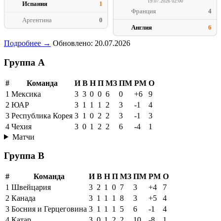
19.07.2026 02:00
Испания
1
Франция
4
Аргентина
0
Англия
6
Подробнее →
Обновлено: 20.07.2026
Группа A
#
Команда
И
В
Н
П
МЗ
ПМ
РМ
О
1
Мексика
3
3
0
0
6
0
+6
9
2
ЮАР
3
1
1
1
2
3
-1
4
3
Республика Корея
3
1
0
2
2
3
-1
3
4
Чехия
3
0
1
2
2
6
-4
1
Матчи
Группа B
#
Команда
И
В
Н
П
МЗ
ПМ
РМ
О
1
Швейцария
3
2
1
0
7
3
+4
7
2
Канада
3
1
1
1
8
3
+5
4
3
Босния и Герцеговина
3
1
1
1
5
6
-1
4
4
Катар
3
0
1
2
2
10
-8
1