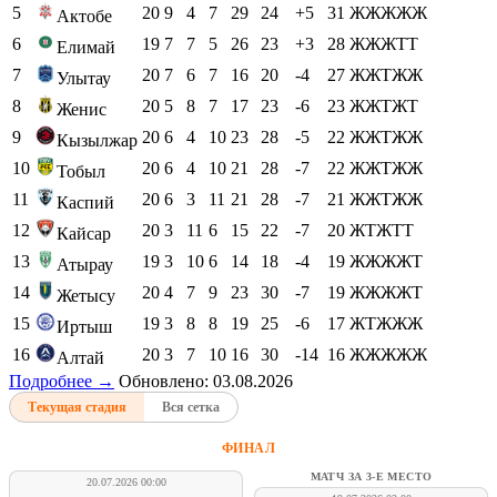
5
20
9
4
7
29
24
+5
31
ЖЖЖЖЖ
Актобе
6
19
7
7
5
26
23
+3
28
ЖЖЖТТ
Елимай
7
20
7
6
7
16
20
-4
27
ЖЖТЖЖ
Улытау
8
20
5
8
7
17
23
-6
23
ЖЖТЖТ
Женис
9
20
6
4
10
23
28
-5
22
ЖЖТЖЖ
Кызылжар
10
20
6
4
10
21
28
-7
22
ЖЖТЖЖ
Тобыл
11
20
6
3
11
21
28
-7
21
ЖЖТЖЖ
Каспий
12
20
3
11
6
15
22
-7
20
ЖТЖТТ
Кайсар
13
19
3
10
6
14
18
-4
19
ЖЖЖЖТ
Атырау
14
20
4
7
9
23
30
-7
19
ЖЖЖЖТ
Жетысу
15
19
3
8
8
19
25
-6
17
ЖТЖЖЖ
Иртыш
16
20
3
7
10
16
30
-14
16
ЖЖЖЖЖ
Алтай
Подробнее →
Обновлено: 03.08.2026
Текущая стадия
Вся сетка
ФИНАЛ
МАТЧ ЗА 3-Е МЕСТО
20.07.2026 00:00