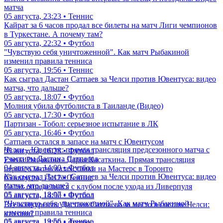
матча
05 августа, 23:23 • Теннис
Кайрат за 6 часов продал все билеты на матч Лиги чемпионов
в Туркестане. А почему там?
05 августа, 22:32 • Футбол
"Чувствую себя уничтоженной". Как матч Рыбакиной
изменил правила тенниса
05 августа, 19:56 • Теннис
Как сыграл Дастан Сатпаев за Челси против Ювентуса: видео
матча, что дальше?
05 августа, 18:07 • Футбол
Молния убила футболиста в Таиланде (Видео)
05 августа, 17:30 • Футбол
Партизан - Тобол: серьезное испытание в ЛК
05 августа, 16:46 • Футбол
Сатпаев остался в запасе на матч с Ювентусом
Челси - Ювентус: прямая трансляция предсезонного матча с
05 августа, 16:28 • Футбол
участием Дастана Сатпаева
Елена Рыбакина - Дарья Касаткина. Прямая трансляция
04 августа, 14:00 • Футбол
первого матча казахстанки на Мастерс в Торонто
Как сыграл Дастан Сатпаев за Челси против Ювентуса: видео
05 августа, 15:12 • Теннис
матча, что дальше?
Салах определился с клубом после ухода из Ливерпуля
05 августа, 18:07 • Футбол
05 августа, 14:50 • Футбол
"Чувствую себя уничтоженной". Как матч Рыбакиной
Все конкуренты Дастана Сатпаева за место в составе Челси:
изменил правила тенниса
кто они?
05 августа, 19:56 • Теннис
05 августа, 14:00 • Футбол