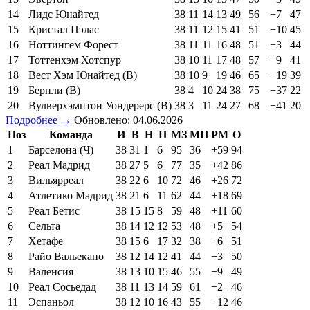
14
Лидс Юнайтед
38
11
14
13
49
56
−7
47
15
Кристал Пэлас
38
11
12
15
41
51
−10
45
16
Ноттингем Форест
38
11
11
16
48
51
−3
44
17
Тоттенхэм Хотспур
38
10
11
17
48
57
−9
41
18
Вест Хэм Юнайтед (В)
38
10
9
19
46
65
−19
39
19
Бернли (В)
38
4
10
24
38
75
−37
22
20
Вулверхэмптон Уондерерс (В)
38
3
11
24
27
68
−41
20
Подробнее →
Обновлено: 04.06.2026
Поз
Команда
И
В
Н
П
МЗ
МП
РМ
О
1
Барселона (Ч)
38
31
1
6
95
36
+59
94
2
Реал Мадрид
38
27
5
6
77
35
+42
86
3
Вильярреал
38
22
6
10
72
46
+26
72
4
Атлетико Мадрид
38
21
6
11
62
44
+18
69
5
Реал Бетис
38
15
15
8
59
48
+11
60
6
Сельта
38
14
12
12
53
48
+5
54
7
Хетафе
38
15
6
17
32
38
−6
51
8
Райо Вальекано
38
12
14
12
41
44
−3
50
9
Валенсия
38
13
10
15
46
55
−9
49
10
Реал Сосьедад
38
11
13
14
59
61
−2
46
11
Эспаньол
38
12
10
16
43
55
−12
46