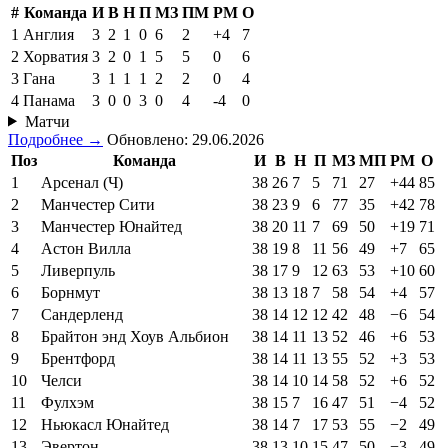
#
Команда
И
В
Н
П
МЗ
ПМ
РМ
О
1
Англия
3
2
1
0
6
2
+4
7
2
Хорватия
3
2
0
1
5
5
0
6
3
Гана
3
1
1
1
2
2
0
4
4
Панама
3
0
0
3
0
4
-4
0
Матчи
Подробнее →
Обновлено: 29.06.2026
Поз
Команда
И
В
Н
П
МЗ
МП
РМ
О
1
Арсенал (Ч)
38
26
7
5
71
27
+44
85
2
Манчестер Сити
38
23
9
6
77
35
+42
78
3
Манчестер Юнайтед
38
20
11
7
69
50
+19
71
4
Астон Вилла
38
19
8
11
56
49
+7
65
5
Ливерпуль
38
17
9
12
63
53
+10
60
6
Борнмут
38
13
18
7
58
54
+4
57
7
Сандерленд
38
14
12
12
42
48
−6
54
8
Брайтон энд Хоув Альбион
38
14
11
13
52
46
+6
53
9
Брентфорд
38
14
11
13
55
52
+3
53
10
Челси
38
14
10
14
58
52
+6
52
11
Фулхэм
38
15
7
16
47
51
−4
52
12
Ньюкасл Юнайтед
38
14
7
17
53
55
−2
49
13
Эвертон
38
13
10
15
47
50
−3
49