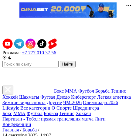
Реклама:
+7 777 010 37 56
Найти
Бокс
ММА
Футбол
Борьба
Теннис
Хоккей
Шахматы
Футзал
Дзюдо
Киберспорт
Легкая атлетика
Зимние виды спорта
Другие
ЧМ-2026
Олимпиада-2026
Lifestyle
Все категории
О Спорте Шредингера
Бокс
ММА
Футбол
Борьба
Теннис
Хоккей
Партизан - Тобол: прямая трансляция матча Лиги
Конференций
Главная
/
Борьба
/
14 сентября 2025, 14:07