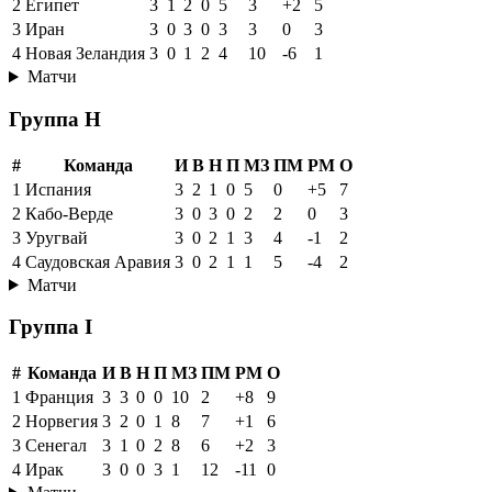
2
Египет
3
1
2
0
5
3
+2
5
3
Иран
3
0
3
0
3
3
0
3
4
Новая Зеландия
3
0
1
2
4
10
-6
1
Матчи
Группа H
#
Команда
И
В
Н
П
МЗ
ПМ
РМ
О
1
Испания
3
2
1
0
5
0
+5
7
2
Кабо-Верде
3
0
3
0
2
2
0
3
3
Уругвай
3
0
2
1
3
4
-1
2
4
Саудовская Аравия
3
0
2
1
1
5
-4
2
Матчи
Группа I
#
Команда
И
В
Н
П
МЗ
ПМ
РМ
О
1
Франция
3
3
0
0
10
2
+8
9
2
Норвегия
3
2
0
1
8
7
+1
6
3
Сенегал
3
1
0
2
8
6
+2
3
4
Ирак
3
0
0
3
1
12
-11
0