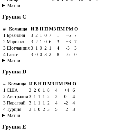
Матчи
Группа C
#
Команда
И
В
Н
П
МЗ
ПМ
РМ
О
1
Бразилия
3
2
1
0
7
1
+6
7
2
Марокко
3
2
1
0
6
3
+3
7
3
Шотландия
3
1
0
2
1
4
-3
3
4
Гаити
3
0
0
3
2
8
-6
0
Матчи
Группа D
#
Команда
И
В
Н
П
МЗ
ПМ
РМ
О
1
США
3
2
0
1
8
4
+4
6
2
Австралия
3
1
1
1
2
2
0
4
3
Парагвай
3
1
1
1
2
4
-2
4
4
Турция
3
1
0
2
3
5
-2
3
Матчи
Группа E