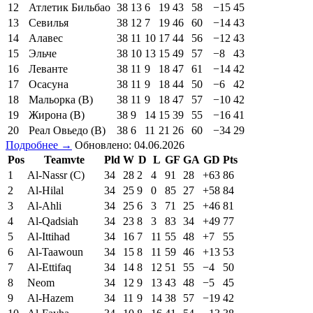
12
Атлетик Бильбао
38
13
6
19
43
58
−15
45
13
Севилья
38
12
7
19
46
60
−14
43
14
Алавес
38
11
10
17
44
56
−12
43
15
Эльче
38
10
13
15
49
57
−8
43
16
Леванте
38
11
9
18
47
61
−14
42
17
Осасуна
38
11
9
18
44
50
−6
42
18
Мальорка (В)
38
11
9
18
47
57
−10
42
19
Жирона (В)
38
9
14
15
39
55
−16
41
20
Реал Овьедо (В)
38
6
11
21
26
60
−34
29
Подробнее →
Обновлено: 04.06.2026
Pos
Teamvte
Pld
W
D
L
GF
GA
GD
Pts
1
Al-Nassr (C)
34
28
2
4
91
28
+63
86
2
Al-Hilal
34
25
9
0
85
27
+58
84
3
Al-Ahli
34
25
6
3
71
25
+46
81
4
Al-Qadsiah
34
23
8
3
83
34
+49
77
5
Al-Ittihad
34
16
7
11
55
48
+7
55
6
Al-Taawoun
34
15
8
11
59
46
+13
53
7
Al-Ettifaq
34
14
8
12
51
55
−4
50
8
Neom
34
12
9
13
43
48
−5
45
9
Al-Hazem
34
11
9
14
38
57
−19
42