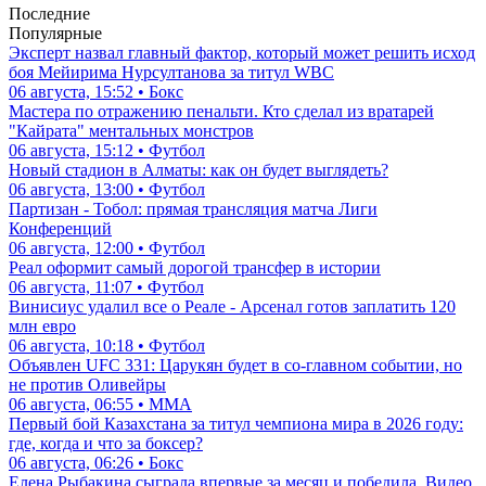
Последние
Популярные
Эксперт назвал главный фактор, который может решить исход
боя Мейирима Нурсултанова за титул WBC
06 августа, 15:52 • Бокс
Мастера по отражению пенальти. Кто сделал из вратарей
"Кайрата" ментальных монстров
06 августа, 15:12 • Футбол
Новый стадион в Алматы: как он будет выглядеть?
06 августа, 13:00 • Футбол
Партизан - Тобол: прямая трансляция матча Лиги
Конференций
06 августа, 12:00 • Футбол
Реал оформит самый дорогой трансфер в истории
06 августа, 11:07 • Футбол
Винисиус удалил все о Реале - Арсенал готов заплатить 120
млн евро
06 августа, 10:18 • Футбол
Объявлен UFC 331: Царукян будет в со-главном событии, но
не против Оливейры
06 августа, 06:55 • ММА
Первый бой Казахстана за титул чемпиона мира в 2026 году:
где, когда и что за боксер?
06 августа, 06:26 • Бокс
Елена Рыбакина сыграла впервые за месяц и победила. Видео