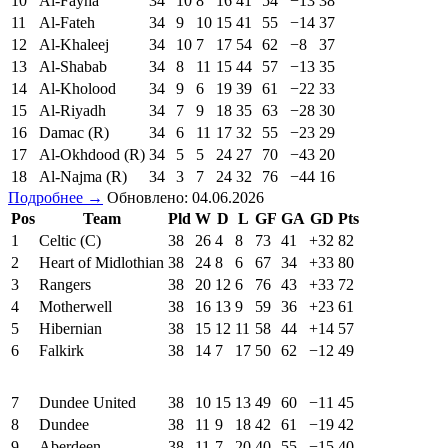
10
Al-Fayha
34
10
8
16
41
54
−13
38
11
Al-Fateh
34
9
10
15
41
55
−14
37
12
Al-Khaleej
34
10
7
17
54
62
−8
37
13
Al-Shabab
34
8
11
15
44
57
−13
35
14
Al-Kholood
34
9
6
19
39
61
−22
33
15
Al-Riyadh
34
7
9
18
35
63
−28
30
16
Damac (R)
34
6
11
17
32
55
−23
29
17
Al-Okhdood (R)
34
5
5
24
27
70
−43
20
18
Al-Najma (R)
34
3
7
24
32
76
−44
16
Подробнее →
Обновлено: 04.06.2026
Pos
Team
Pld
W
D
L
GF
GA
GD
Pts
1
Celtic (C)
38
26
4
8
73
41
+32
82
2
Heart of Midlothian
38
24
8
6
67
34
+33
80
3
Rangers
38
20
12
6
76
43
+33
72
4
Motherwell
38
16
13
9
59
36
+23
61
5
Hibernian
38
15
12
11
58
44
+14
57
6
Falkirk
38
14
7
17
50
62
−12
49
7
Dundee United
38
10
15
13
49
60
−11
45
8
Dundee
38
11
9
18
42
61
−19
42
9
Aberdeen
38
11
7
20
40
55
−15
40