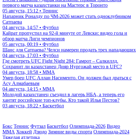
первого матча казахстанки на Мастерс в Торонто
05 августа, 15:12 • Теннис
Напарник Роналду по ЧМ-2026 может стать одноклубником
Сатпаева
04 августа, 14:57 • Футбол
Кайрат пропустил на 92-й минуте от Левски: видео гола и
обзор матча Лиги чемпионов
05 августа, 00:19 • Футбол
Шанс для Сатпаева? Челси намерен продать трех нападающих
04 августа, 17:03 • Футбол
Где смотреть UFC Fight Night 284: Гамрот – Салкиллд.
Сохранит ли казахстанец Дияр Нургожай место в UFC?
04 августа, 18:58 • ММА
Умер боец UFC Аллан Насименто. Он должен был драться с
Асу Алмабаевым
04 августа, 14:15 • ММА
Молодой казахстанец съездил в лагерь НБА, а теперь его
хантят российские топ-клубы. Кто такой Илья Пестов?
03 августа, 18:22 • Баскетбол
Бокс
Теннис
Футзал
Баскетбол
Олимпиада-2026
Видео
ММА
Хоккей
Дзюдо
Зимние виды спорта
Олимпиада-2024
Тяжелая атлетика