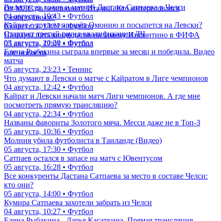
Видео всех голов и матчей Дастана Сатпаева в Челси
От МЛС до чемпионата Италии. Кто интересовался
04 августа, 19:43 • Футбол
Самородовым?
Кайрат с трудом прошёл Омонию и посыпется на Левски?
05 августа, 13:12 • Футбол
Стартует третий раунд квалификации ЛЧ
Названы пять кандидатов на замену Инфантино в ФИФА
03 августа, 20:20 • Футбол
05 августа, 12:01 • Футбол
Елена Рыбакина сыграла впервые за месяц и победила. Видео
еще новости
матча
05 августа, 23:23 • Теннис
Что думают в Левски о матче с Кайратом в Лиге чемпионов
04 августа, 12:42 • Футбол
Кайрат и Левски начали матч Лиги чемпионов. А где мне
посмотреть прямую трансляцию?
04 августа, 22:34 • Футбол
Названы фавориты Золотого мяча. Месси даже не в Топ-3
05 августа, 10:36 • Футбол
Молния убила футболиста в Таиланде (Видео)
05 августа, 17:30 • Футбол
Сатпаев остался в запасе на матч с Ювентусом
05 августа, 16:28 • Футбол
Все конкуренты Дастана Сатпаева за место в составе Челси:
кто они?
05 августа, 14:00 • Футбол
Кумира Сатпаева захотели забрать из Челси
04 августа, 10:27 • Футбол
Елена Рыбакина - Дарья Касаткина. Прямая трансляция