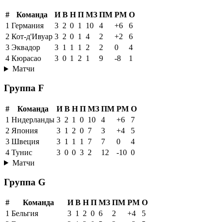
#
Команда
И
В
Н
П
МЗ
ПМ
РМ
О
1
Германия
3
2
0
1
10
4
+6
6
2
Кот-д'Ивуар
3
2
0
1
4
2
+2
6
3
Эквадор
3
1
1
1
2
2
0
4
4
Кюрасао
3
0
1
2
1
9
-8
1
Матчи
Группа F
#
Команда
И
В
Н
П
МЗ
ПМ
РМ
О
1
Нидерланды
3
2
1
0
10
4
+6
7
2
Япония
3
1
2
0
7
3
+4
5
3
Швеция
3
1
1
1
7
7
0
4
4
Тунис
3
0
0
3
2
12
-10
0
Матчи
Группа G
#
Команда
И
В
Н
П
МЗ
ПМ
РМ
О
1
Бельгия
3
1
2
0
6
2
+4
5