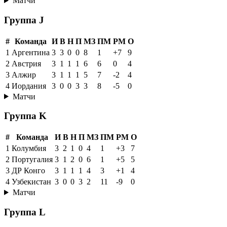
Матчи
Группа J
#
Команда
И
В
Н
П
МЗ
ПМ
РМ
О
1
Аргентина
3
3
0
0
8
1
+7
9
2
Австрия
3
1
1
1
6
6
0
4
3
Алжир
3
1
1
1
5
7
-2
4
4
Иордания
3
0
0
3
3
8
-5
0
Матчи
Группа K
#
Команда
И
В
Н
П
МЗ
ПМ
РМ
О
1
Колумбия
3
2
1
0
4
1
+3
7
2
Португалия
3
1
2
0
6
1
+5
5
3
ДР Конго
3
1
1
1
4
3
+1
4
4
Узбекистан
3
0
0
3
2
11
-9
0
Матчи
Группа L