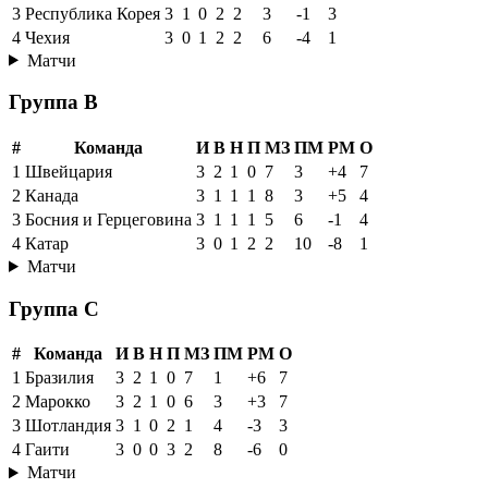
3
Республика Корея
3
1
0
2
2
3
-1
3
4
Чехия
3
0
1
2
2
6
-4
1
Матчи
Группа B
#
Команда
И
В
Н
П
МЗ
ПМ
РМ
О
1
Швейцария
3
2
1
0
7
3
+4
7
2
Канада
3
1
1
1
8
3
+5
4
3
Босния и Герцеговина
3
1
1
1
5
6
-1
4
4
Катар
3
0
1
2
2
10
-8
1
Матчи
Группа C
#
Команда
И
В
Н
П
МЗ
ПМ
РМ
О
1
Бразилия
3
2
1
0
7
1
+6
7
2
Марокко
3
2
1
0
6
3
+3
7
3
Шотландия
3
1
0
2
1
4
-3
3
4
Гаити
3
0
0
3
2
8
-6
0
Матчи