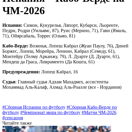
ЧМ-2026
Испания:
Симон, Кукурелья, Ляпорт, Кубарси, Льоренте,
Педри, Родри (Уильямс, 87), Руис (Мерино, 71), Гави (Ямаль,
71), Ойярсабаль, Торрес (Ольмо, 81)
Кабо-Верде:
Возинья, Лопеш Кабрал (Жуан Паулу, 76), Диней
Боржес, Лопеш, Морейра, Ленини, Кабрал (Семеду, 61),
Монтейру (Телму Арканжу, 79), Л. Дуарте (Д. Дуарте, 61),
Мендеш да Граса, Ливраменто (Да Кошта, 61)
Предупреждения:
Лопеш Кабрал, 16
Судьи
: Главный судья Адхам Махадмех, ассистенты
Мохаммад Аль-Калаф, Ахмад Аль-Роалле (все - Иордания)
#Сборная Испании по футболу
#Сборная Кабо-Верде по
футболу
#Чемпионат мира по футболу
#Матчи ЧМ-2026
#сенсация
Читайте также