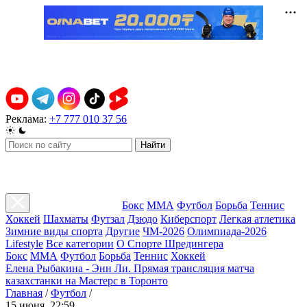
Реклама:
+7 777 010 37 56
Найти
Бокс
ММА
Футбол
Борьба
Теннис
Хоккей
Шахматы
Футзал
Дзюдо
Киберспорт
Легкая атлетика
Зимние виды спорта
Другие
ЧМ-2026
Олимпиада-2026
Lifestyle
Все категории
О Спорте Шредингера
Бокс
ММА
Футбол
Борьба
Теннис
Хоккей
Елена Рыбакина - Энн Ли. Прямая трансляция матча
казахстанки на Мастерс в Торонто
Главная
/
Футбол
/
15 июня, 22:59