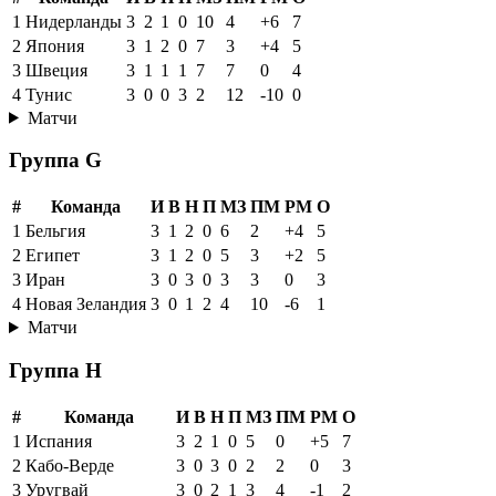
1
Нидерланды
3
2
1
0
10
4
+6
7
2
Япония
3
1
2
0
7
3
+4
5
3
Швеция
3
1
1
1
7
7
0
4
4
Тунис
3
0
0
3
2
12
-10
0
Матчи
Группа G
#
Команда
И
В
Н
П
МЗ
ПМ
РМ
О
1
Бельгия
3
1
2
0
6
2
+4
5
2
Египет
3
1
2
0
5
3
+2
5
3
Иран
3
0
3
0
3
3
0
3
4
Новая Зеландия
3
0
1
2
4
10
-6
1
Матчи
Группа H
#
Команда
И
В
Н
П
МЗ
ПМ
РМ
О
1
Испания
3
2
1
0
5
0
+5
7
2
Кабо-Верде
3
0
3
0
2
2
0
3
3
Уругвай
3
0
2
1
3
4
-1
2