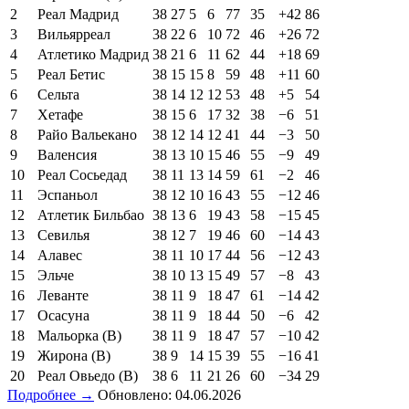
2
Реал Мадрид
38
27
5
6
77
35
+42
86
3
Вильярреал
38
22
6
10
72
46
+26
72
4
Атлетико Мадрид
38
21
6
11
62
44
+18
69
5
Реал Бетис
38
15
15
8
59
48
+11
60
6
Сельта
38
14
12
12
53
48
+5
54
7
Хетафе
38
15
6
17
32
38
−6
51
8
Райо Вальекано
38
12
14
12
41
44
−3
50
9
Валенсия
38
13
10
15
46
55
−9
49
10
Реал Сосьедад
38
11
13
14
59
61
−2
46
11
Эспаньол
38
12
10
16
43
55
−12
46
12
Атлетик Бильбао
38
13
6
19
43
58
−15
45
13
Севилья
38
12
7
19
46
60
−14
43
14
Алавес
38
11
10
17
44
56
−12
43
15
Эльче
38
10
13
15
49
57
−8
43
16
Леванте
38
11
9
18
47
61
−14
42
17
Осасуна
38
11
9
18
44
50
−6
42
18
Мальорка (В)
38
11
9
18
47
57
−10
42
19
Жирона (В)
38
9
14
15
39
55
−16
41
20
Реал Овьедо (В)
38
6
11
21
26
60
−34
29
Подробнее →
Обновлено: 04.06.2026