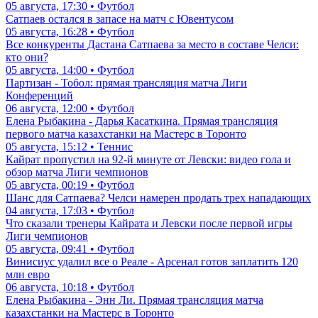
05 августа, 17:30 • Футбол
Сатпаев остался в запасе на матч с Ювентусом
05 августа, 16:28 • Футбол
Все конкуренты Дастана Сатпаева за место в составе Челси:
кто они?
05 августа, 14:00 • Футбол
Партизан - Тобол: прямая трансляция матча Лиги
Конференций
06 августа, 12:00 • Футбол
Елена Рыбакина - Дарья Касаткина. Прямая трансляция
первого матча казахстанки на Мастерс в Торонто
05 августа, 15:12 • Теннис
Кайрат пропустил на 92-й минуте от Левски: видео гола и
обзор матча Лиги чемпионов
05 августа, 00:19 • Футбол
Шанс для Сатпаева? Челси намерен продать трех нападающих
04 августа, 17:03 • Футбол
Что сказали тренеры Кайрата и Левски после первой игры
Лиги чемпионов
05 августа, 09:41 • Футбол
Винисиус удалил все о Реале - Арсенал готов заплатить 120
млн евро
06 августа, 10:18 • Футбол
Елена Рыбакина - Энн Ли. Прямая трансляция матча
казахстанки на Мастерс в Торонто