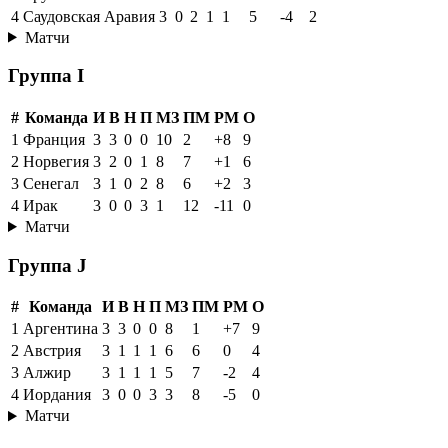
4
Саудовская Аравия
3
0
2
1
1
5
-4
2
Матчи
Группа I
#
Команда
И
В
Н
П
МЗ
ПМ
РМ
О
1
Франция
3
3
0
0
10
2
+8
9
2
Норвегия
3
2
0
1
8
7
+1
6
3
Сенегал
3
1
0
2
8
6
+2
3
4
Ирак
3
0
0
3
1
12
-11
0
Матчи
Группа J
#
Команда
И
В
Н
П
МЗ
ПМ
РМ
О
1
Аргентина
3
3
0
0
8
1
+7
9
2
Австрия
3
1
1
1
6
6
0
4
3
Алжир
3
1
1
1
5
7
-2
4
4
Иордания
3
0
0
3
3
8
-5
0
Матчи