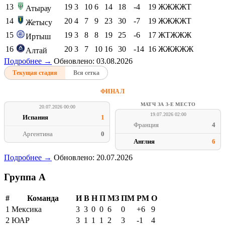
13
19
3
10
6
14
18
-4
19
ЖЖЖЖТ
Атырау
14
20
4
7
9
23
30
-7
19
ЖЖЖЖТ
Жетысу
15
19
3
8
8
19
25
-6
17
ЖТЖЖЖ
Иртыш
16
20
3
7
10
16
30
-14
16
ЖЖЖЖЖ
Алтай
Подробнее →
Обновлено: 03.08.2026
Текущая стадия
Вся сетка
ФИНАЛ
МАТЧ ЗА 3-Е МЕСТО
20.07.2026 00:00
19.07.2026 02:00
Испания
1
Франция
4
Аргентина
0
Англия
6
Подробнее →
Обновлено: 20.07.2026
Группа A
#
Команда
И
В
Н
П
МЗ
ПМ
РМ
О
1
Мексика
3
3
0
0
6
0
+6
9
2
ЮАР
3
1
1
1
2
3
-1
4