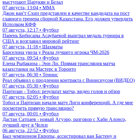
выступают Царукян и Белал
07 августа, 13:04 • ММА
Джон ван'т Схип представлен в качестве кандидата на пост
главного тренера сборной Казахстана. Его должен утвердить
Исполком КФФ
07 августа, 12:17 • Футбол
Парень Бибисары Асаубаевой выиграл медаль турнира в
США и возглавил мировой рейтинг
07 августа, 11:18 • Шахматы
Барселона увела у Реала лучшего игрока ЧМ-2026
07 августа, 09:54 • Футбол
Елена Рыбакина - Энн Ли. Прямая трансляция матча
казахстанки на Мастерс в Торонто
07 августа, 06:30 • Теннис
Реал объявил о продлении контракта с Винисиусом (ВИДЕО)
07 августа, 05:30 • Футбол
Партизан - Тобол: результат матча, видео голов и обзор
07 августа, 02:05 • Футбол
Тобол и Партизан начали матч Лиги конференций. А где мне
посмотреть прямую трансляцию?
07 августа, 00:01 • Футбол
Дастан Сатпаев - новый Агуэро, разговор с Хаби Алонсо,
лучший друг в Челси
06 августа, 22:52 • Футбол
Был чемпионом Европы, ассистировал ван Бастену и