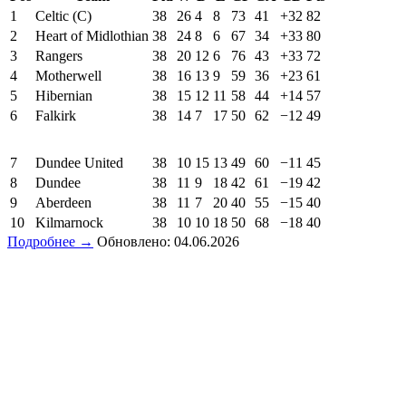
1
Celtic (C)
38
26
4
8
73
41
+32
82
2
Heart of Midlothian
38
24
8
6
67
34
+33
80
3
Rangers
38
20
12
6
76
43
+33
72
4
Motherwell
38
16
13
9
59
36
+23
61
5
Hibernian
38
15
12
11
58
44
+14
57
6
Falkirk
38
14
7
17
50
62
−12
49
7
Dundee United
38
10
15
13
49
60
−11
45
8
Dundee
38
11
9
18
42
61
−19
42
9
Aberdeen
38
11
7
20
40
55
−15
40
10
Kilmarnock
38
10
10
18
50
68
−18
40
Подробнее →
Обновлено: 04.06.2026