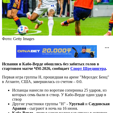
Фото: Getty Images
Испания и Кабо-Верде обошлись без забитых голов в
стартовом матче ЧМ-2026, сообщает
Спорт Шредингера
.
Первая игра группы Н, прошедшая на арене "Мерседес Бенц"
в Атланте, США, завершилась со счетом – 0:0.
Испанцы нанесли по воротам соперника 25 ударов, из
которых семь были в створ. У Кабо-Верде один удар в
створ
Другие участники группы "H" -
Уругвай
и
Саудовская
Аравия
- сыграют в ночь на 16 июня.
Кабо-Верде
- третья самая маленькая страна в истории