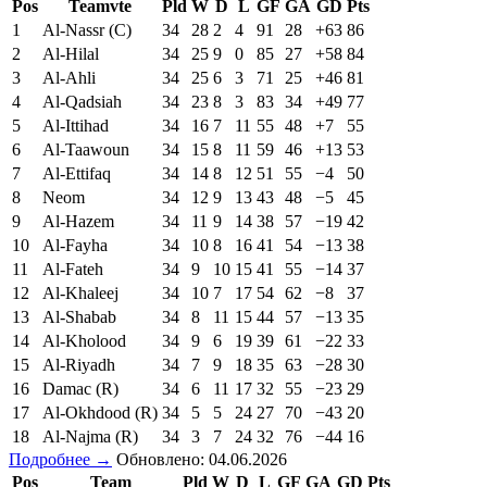
Pos
Teamvte
Pld
W
D
L
GF
GA
GD
Pts
1
Al-Nassr (C)
34
28
2
4
91
28
+63
86
2
Al-Hilal
34
25
9
0
85
27
+58
84
3
Al-Ahli
34
25
6
3
71
25
+46
81
4
Al-Qadsiah
34
23
8
3
83
34
+49
77
5
Al-Ittihad
34
16
7
11
55
48
+7
55
6
Al-Taawoun
34
15
8
11
59
46
+13
53
7
Al-Ettifaq
34
14
8
12
51
55
−4
50
8
Neom
34
12
9
13
43
48
−5
45
9
Al-Hazem
34
11
9
14
38
57
−19
42
10
Al-Fayha
34
10
8
16
41
54
−13
38
11
Al-Fateh
34
9
10
15
41
55
−14
37
12
Al-Khaleej
34
10
7
17
54
62
−8
37
13
Al-Shabab
34
8
11
15
44
57
−13
35
14
Al-Kholood
34
9
6
19
39
61
−22
33
15
Al-Riyadh
34
7
9
18
35
63
−28
30
16
Damac (R)
34
6
11
17
32
55
−23
29
17
Al-Okhdood (R)
34
5
5
24
27
70
−43
20
18
Al-Najma (R)
34
3
7
24
32
76
−44
16
Подробнее →
Обновлено: 04.06.2026
Pos
Team
Pld
W
D
L
GF
GA
GD
Pts