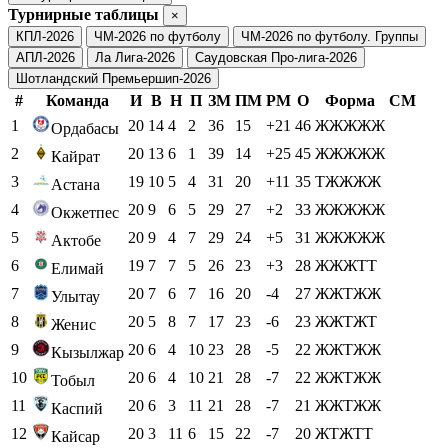
Турнирные таблицы
×
КПЛ-2026
ЧМ-2026 по футболу
ЧМ-2026 по футболу. Группы
АПЛ-2026
Ла Лига-2026
Саудовская Про-лига-2026
Шотландский Премьершип-2026
#
Команда
И
В
Н
П
ЗМ
ПМ
РМ
О
Форма
СМ
1
20
14
4
2
36
15
+21
46
ЖЖЖЖЖ
Ордабасы
2
20
13
6
1
39
14
+25
45
ЖЖЖЖЖ
Кайрат
3
19
10
5
4
31
20
+11
35
ТЖЖЖЖ
Астана
4
20
9
6
5
29
27
+2
33
ЖЖЖЖЖ
Окжетпес
5
20
9
4
7
29
24
+5
31
ЖЖЖЖЖ
Актобе
6
19
7
7
5
26
23
+3
28
ЖЖЖТТ
Елимай
7
20
7
6
7
16
20
-4
27
ЖЖТЖЖ
Улытау
8
20
5
8
7
17
23
-6
23
ЖЖТЖТ
Женис
9
20
6
4
10
23
28
-5
22
ЖЖТЖЖ
Кызылжар
10
20
6
4
10
21
28
-7
22
ЖЖТЖЖ
Тобыл
11
20
6
3
11
21
28
-7
21
ЖЖТЖЖ
Каспий
12
20
3
11
6
15
22
-7
20
ЖТЖТТ
Кайсар