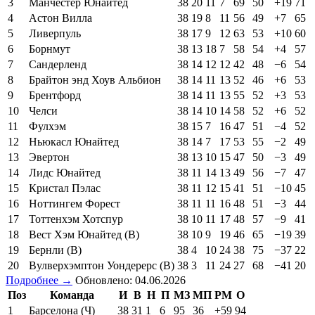
3
Манчестер Юнайтед
38
20
11
7
69
50
+19
71
4
Астон Вилла
38
19
8
11
56
49
+7
65
5
Ливерпуль
38
17
9
12
63
53
+10
60
6
Борнмут
38
13
18
7
58
54
+4
57
7
Сандерленд
38
14
12
12
42
48
−6
54
8
Брайтон энд Хоув Альбион
38
14
11
13
52
46
+6
53
9
Брентфорд
38
14
11
13
55
52
+3
53
10
Челси
38
14
10
14
58
52
+6
52
11
Фулхэм
38
15
7
16
47
51
−4
52
12
Ньюкасл Юнайтед
38
14
7
17
53
55
−2
49
13
Эвертон
38
13
10
15
47
50
−3
49
14
Лидс Юнайтед
38
11
14
13
49
56
−7
47
15
Кристал Пэлас
38
11
12
15
41
51
−10
45
16
Ноттингем Форест
38
11
11
16
48
51
−3
44
17
Тоттенхэм Хотспур
38
10
11
17
48
57
−9
41
18
Вест Хэм Юнайтед (В)
38
10
9
19
46
65
−19
39
19
Бернли (В)
38
4
10
24
38
75
−37
22
20
Вулверхэмптон Уондерерс (В)
38
3
11
24
27
68
−41
20
Подробнее →
Обновлено: 04.06.2026
Поз
Команда
И
В
Н
П
МЗ
МП
РМ
О
1
Барселона (Ч)
38
31
1
6
95
36
+59
94