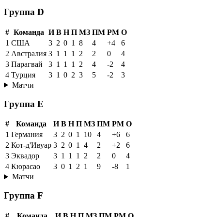
Группа D
#
Команда
И
В
Н
П
МЗ
ПМ
РМ
О
1
США
3
2
0
1
8
4
+4
6
2
Австралия
3
1
1
1
2
2
0
4
3
Парагвай
3
1
1
1
2
4
-2
4
4
Турция
3
1
0
2
3
5
-2
3
Матчи
Группа E
#
Команда
И
В
Н
П
МЗ
ПМ
РМ
О
1
Германия
3
2
0
1
10
4
+6
6
2
Кот-д'Ивуар
3
2
0
1
4
2
+2
6
3
Эквадор
3
1
1
1
2
2
0
4
4
Кюрасао
3
0
1
2
1
9
-8
1
Матчи
Группа F
#
Команда
И
В
Н
П
МЗ
ПМ
РМ
О