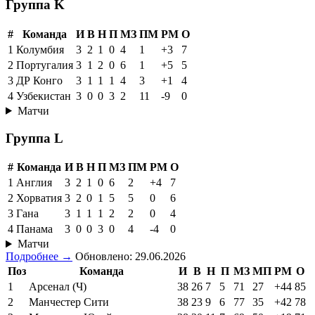
Группа K
#
Команда
И
В
Н
П
МЗ
ПМ
РМ
О
1
Колумбия
3
2
1
0
4
1
+3
7
2
Португалия
3
1
2
0
6
1
+5
5
3
ДР Конго
3
1
1
1
4
3
+1
4
4
Узбекистан
3
0
0
3
2
11
-9
0
Матчи
Группа L
#
Команда
И
В
Н
П
МЗ
ПМ
РМ
О
1
Англия
3
2
1
0
6
2
+4
7
2
Хорватия
3
2
0
1
5
5
0
6
3
Гана
3
1
1
1
2
2
0
4
4
Панама
3
0
0
3
0
4
-4
0
Матчи
Подробнее →
Обновлено: 29.06.2026
Поз
Команда
И
В
Н
П
МЗ
МП
РМ
О
1
Арсенал (Ч)
38
26
7
5
71
27
+44
85
2
Манчестер Сити
38
23
9
6
77
35
+42
78