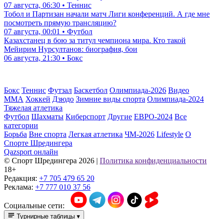
07 августа, 06:30 • Теннис
Тобол и Партизан начали матч Лиги конференций. А где мне
посмотреть прямую трансляцию?
07 августа, 00:01 • Футбол
Казахстанец в бою за титул чемпиона мира. Кто такой
Мейирим Нурсултанов: биография, бои
06 августа, 21:30 • Бокс
Бокс
Теннис
Футзал
Баскетбол
Олимпиада-2026
Видео
ММА
Хоккей
Дзюдо
Зимние виды спорта
Олимпиада-2024
Тяжелая атлетика
Футбол
Шахматы
Киберспорт
Другие
ЕВРО-2024
Все
категории
Борьба
Вне спорта
Легкая атлетика
ЧМ-2026
Lifestyle
О
Спорте Шредингера
Qazsport онлайн
© Cпорт Шредингера 2026
|
Политика конфиденциальности
18+
Редакция:
+7 705 479 65 20
Реклама:
+7 777 010 37 56
Социальные сети:
Турнирные таблицы
▾