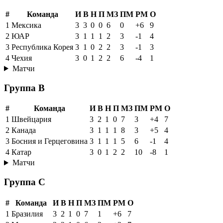
#
Команда
И
В
Н
П
МЗ
ПМ
РМ
О
1
Мексика
3
3
0
0
6
0
+6
9
2
ЮАР
3
1
1
1
2
3
-1
4
3
Республика Корея
3
1
0
2
2
3
-1
3
4
Чехия
3
0
1
2
2
6
-4
1
Матчи
Группа B
#
Команда
И
В
Н
П
МЗ
ПМ
РМ
О
1
Швейцария
3
2
1
0
7
3
+4
7
2
Канада
3
1
1
1
8
3
+5
4
3
Босния и Герцеговина
3
1
1
1
5
6
-1
4
4
Катар
3
0
1
2
2
10
-8
1
Матчи
Группа C
#
Команда
И
В
Н
П
МЗ
ПМ
РМ
О
1
Бразилия
3
2
1
0
7
1
+6
7