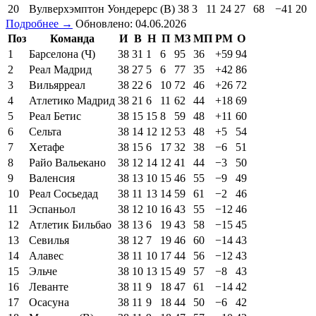
20
Вулверхэмптон Уондерерс (В)
38
3
11
24
27
68
−41
20
Подробнее →
Обновлено: 04.06.2026
Поз
Команда
И
В
Н
П
МЗ
МП
РМ
О
1
Барселона (Ч)
38
31
1
6
95
36
+59
94
2
Реал Мадрид
38
27
5
6
77
35
+42
86
3
Вильярреал
38
22
6
10
72
46
+26
72
4
Атлетико Мадрид
38
21
6
11
62
44
+18
69
5
Реал Бетис
38
15
15
8
59
48
+11
60
6
Сельта
38
14
12
12
53
48
+5
54
7
Хетафе
38
15
6
17
32
38
−6
51
8
Райо Вальекано
38
12
14
12
41
44
−3
50
9
Валенсия
38
13
10
15
46
55
−9
49
10
Реал Сосьедад
38
11
13
14
59
61
−2
46
11
Эспаньол
38
12
10
16
43
55
−12
46
12
Атлетик Бильбао
38
13
6
19
43
58
−15
45
13
Севилья
38
12
7
19
46
60
−14
43
14
Алавес
38
11
10
17
44
56
−12
43
15
Эльче
38
10
13
15
49
57
−8
43
16
Леванте
38
11
9
18
47
61
−14
42
17
Осасуна
38
11
9
18
44
50
−6
42