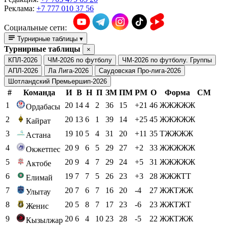
Реклама:
+7 777 010 37 56
Социальные сети:
Турнирные таблицы
▾
Турнирные таблицы
×
КПЛ-2026
ЧМ-2026 по футболу
ЧМ-2026 по футболу. Группы
АПЛ-2026
Ла Лига-2026
Саудовская Про-лига-2026
Шотландский Премьершип-2026
#
Команда
И
В
Н
П
ЗМ
ПМ
РМ
О
Форма
СМ
1
20
14
4
2
36
15
+21
46
ЖЖЖЖЖ
Ордабасы
2
20
13
6
1
39
14
+25
45
ЖЖЖЖЖ
Кайрат
3
19
10
5
4
31
20
+11
35
ТЖЖЖЖ
Астана
4
20
9
6
5
29
27
+2
33
ЖЖЖЖЖ
Окжетпес
5
20
9
4
7
29
24
+5
31
ЖЖЖЖЖ
Актобе
6
19
7
7
5
26
23
+3
28
ЖЖЖТТ
Елимай
7
20
7
6
7
16
20
-4
27
ЖЖТЖЖ
Улытау
8
20
5
8
7
17
23
-6
23
ЖЖТЖТ
Женис
9
20
6
4
10
23
28
-5
22
ЖЖТЖЖ
Кызылжар