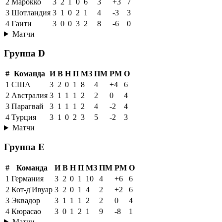
2
Марокко
3
2
1
0
6
3
+3
7
3
Шотландия
3
1
0
2
1
4
-3
3
4
Гаити
3
0
0
3
2
8
-6
0
Матчи
Группа D
#
Команда
И
В
Н
П
МЗ
ПМ
РМ
О
1
США
3
2
0
1
8
4
+4
6
2
Австралия
3
1
1
1
2
2
0
4
3
Парагвай
3
1
1
1
2
4
-2
4
4
Турция
3
1
0
2
3
5
-2
3
Матчи
Группа E
#
Команда
И
В
Н
П
МЗ
ПМ
РМ
О
1
Германия
3
2
0
1
10
4
+6
6
2
Кот-д'Ивуар
3
2
0
1
4
2
+2
6
3
Эквадор
3
1
1
1
2
2
0
4
4
Кюрасао
3
0
1
2
1
9
-8
1
Матчи