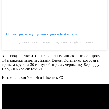
Посмотреть эту публикацию в Instagram
Публикация от Спорт Шрёдингера (@sportilinet)
За выход в четвертьфинал Юлия Путинцева сыграет против
14-й ракетки мира из Латвии Елены Остапенко, которая в
третьем круге за 59 минут обыграла американку Бернарду
Перу (#97) со счетом 6:1, 6:3.
Казахстанская боль Иги Швентек 😎