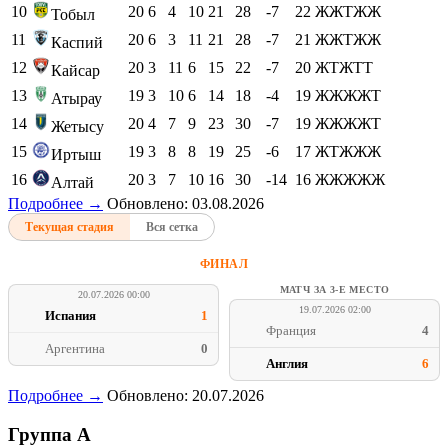
10
20
6
4
10
21
28
-7
22
ЖЖТЖЖ
Тобыл
11
20
6
3
11
21
28
-7
21
ЖЖТЖЖ
Каспий
12
20
3
11
6
15
22
-7
20
ЖТЖТТ
Кайсар
13
19
3
10
6
14
18
-4
19
ЖЖЖЖТ
Атырау
14
20
4
7
9
23
30
-7
19
ЖЖЖЖТ
Жетысу
15
19
3
8
8
19
25
-6
17
ЖТЖЖЖ
Иртыш
16
20
3
7
10
16
30
-14
16
ЖЖЖЖЖ
Алтай
Подробнее →
Обновлено: 03.08.2026
Текущая стадия
Вся сетка
ФИНАЛ
МАТЧ ЗА 3-Е МЕСТО
20.07.2026 00:00
19.07.2026 02:00
Испания
1
Франция
4
Аргентина
0
Англия
6
Подробнее →
Обновлено: 20.07.2026
Группа A