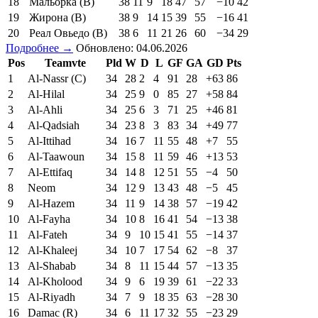
18
Мальорка (В)
38
11
9
18
47
57
−10
42
19
Жирона (В)
38
9
14
15
39
55
−16
41
20
Реал Овьедо (В)
38
6
11
21
26
60
−34
29
Подробнее →
Обновлено: 04.06.2026
Pos
Teamvte
Pld
W
D
L
GF
GA
GD
Pts
1
Al-Nassr (C)
34
28
2
4
91
28
+63
86
2
Al-Hilal
34
25
9
0
85
27
+58
84
3
Al-Ahli
34
25
6
3
71
25
+46
81
4
Al-Qadsiah
34
23
8
3
83
34
+49
77
5
Al-Ittihad
34
16
7
11
55
48
+7
55
6
Al-Taawoun
34
15
8
11
59
46
+13
53
7
Al-Ettifaq
34
14
8
12
51
55
−4
50
8
Neom
34
12
9
13
43
48
−5
45
9
Al-Hazem
34
11
9
14
38
57
−19
42
10
Al-Fayha
34
10
8
16
41
54
−13
38
11
Al-Fateh
34
9
10
15
41
55
−14
37
12
Al-Khaleej
34
10
7
17
54
62
−8
37
13
Al-Shabab
34
8
11
15
44
57
−13
35
14
Al-Kholood
34
9
6
19
39
61
−22
33
15
Al-Riyadh
34
7
9
18
35
63
−28
30
16
Damac (R)
34
6
11
17
32
55
−23
29