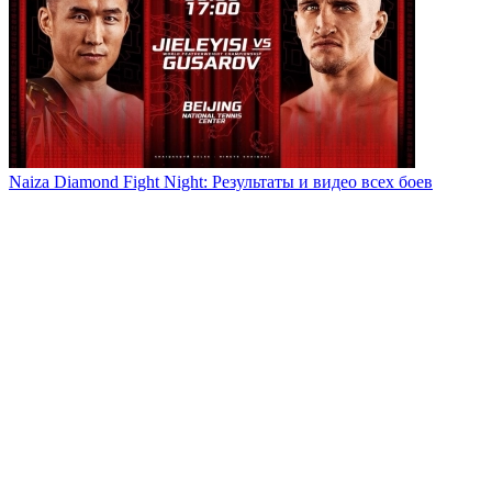
Naiza Diamond Fight Night: Результаты и видео всех боев