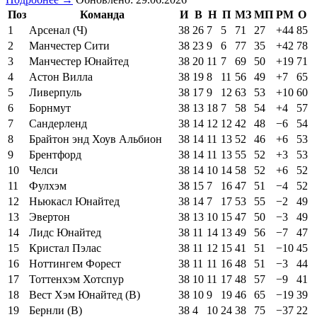
Поз
Команда
И
В
Н
П
МЗ
МП
РМ
О
1
Арсенал (Ч)
38
26
7
5
71
27
+44
85
2
Манчестер Сити
38
23
9
6
77
35
+42
78
3
Манчестер Юнайтед
38
20
11
7
69
50
+19
71
4
Астон Вилла
38
19
8
11
56
49
+7
65
5
Ливерпуль
38
17
9
12
63
53
+10
60
6
Борнмут
38
13
18
7
58
54
+4
57
7
Сандерленд
38
14
12
12
42
48
−6
54
8
Брайтон энд Хоув Альбион
38
14
11
13
52
46
+6
53
9
Брентфорд
38
14
11
13
55
52
+3
53
10
Челси
38
14
10
14
58
52
+6
52
11
Фулхэм
38
15
7
16
47
51
−4
52
12
Ньюкасл Юнайтед
38
14
7
17
53
55
−2
49
13
Эвертон
38
13
10
15
47
50
−3
49
14
Лидс Юнайтед
38
11
14
13
49
56
−7
47
15
Кристал Пэлас
38
11
12
15
41
51
−10
45
16
Ноттингем Форест
38
11
11
16
48
51
−3
44
17
Тоттенхэм Хотспур
38
10
11
17
48
57
−9
41
18
Вест Хэм Юнайтед (В)
38
10
9
19
46
65
−19
39
19
Бернли (В)
38
4
10
24
38
75
−37
22