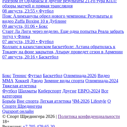
Разгром от Ордабасы и другие результаты 21-го тура КПЛ:
обзоры матчей и прямая трансляция
08 августа, 23:55 • Футбол
Пояс Алимханулы обрел нового чемпиона: Результаты и
видео Zuffa Boxing 10 в Дублине
09 августа, 01:06 • Бокс
Старт Ла Лиги через неделю. Еще одна попытка Реала забрать
титул у Флика
07 августа, 19:20 • Футбол
Коллапс в казахстанском баскетболе: Астана обратилась к
Токаеву на фоне закрытия, Атырау проведет сезон в Армении
07 августа, 20:16 • Баскетбол
Бокс
Теннис
Футзал
Баскетбол
Олимпиада-2026
Видео
ММА
Хоккей
Дзюдо
Зимние виды спорта
Олимпиада-2024
Тяжелая атлетика
Футбол
Шахматы
Киберспорт
Другие
ЕВРО-2024
Все
категории
Борьба
Вне спорта
Легкая атлетика
ЧМ-2026
Lifestyle
О
Спорте Шредингера
Qazsport онлайн
© Cпорт Шредингера 2026
|
Политика конфиденциальности
18+
Редакция:
+7 705 479 65 20