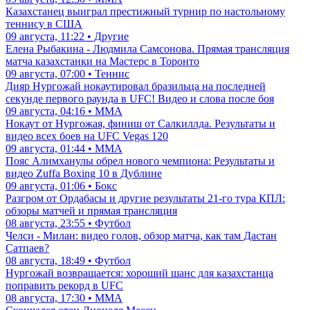
Казахстанец выиграл престижный турнир по настольному
теннису в США
09 августа, 11:22 • Другие
Елена Рыбакина - Людмила Самсонова. Прямая трансляция
матча казахстанки на Мастерс в Торонто
09 августа, 07:00 • Теннис
Дияр Нургожай нокаутировал бразильца на последней
секунде первого раунда в UFC! Видео и слова после боя
09 августа, 04:16 • ММА
Нокаут от Нургожая, финиш от Салкиллда. Результаты и
видео всех боев на UFC Vegas 120
09 августа, 01:44 • ММА
Пояс Алимханулы обрел нового чемпиона: Результаты и
видео Zuffa Boxing 10 в Дублине
09 августа, 01:06 • Бокс
Разгром от Ордабасы и другие результаты 21-го тура КПЛ:
обзоры матчей и прямая трансляция
08 августа, 23:55 • Футбол
Челси - Милан: видео голов, обзор матча, как там Дастан
Сатпаев?
08 августа, 18:49 • Футбол
Нургожай возвращается: хороший шанс для казахстанца
поправить рекорд в UFC
08 августа, 17:30 • ММА