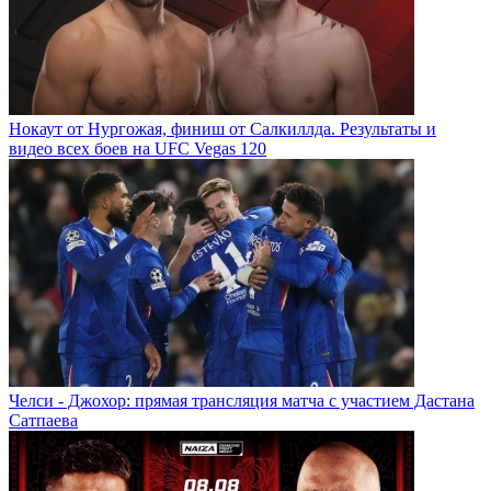
Нокаут от Нургожая, финиш от Салкиллда. Результаты и
видео всех боев на UFC Vegas 120
Челси - Джохор: прямая трансляция матча с участием Дастана
Сатпаева