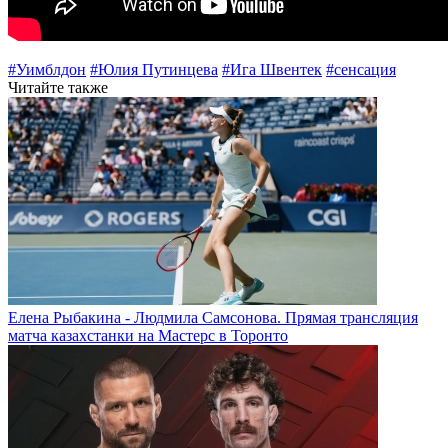
#Уимблдон
#Юлия Путинцева
#Ига Швентек
#сенсация
Читайте также
Елена Рыбакина - Людмила Самсонова. Прямая трансляция
матча казахстанки на Мастерс в Торонто