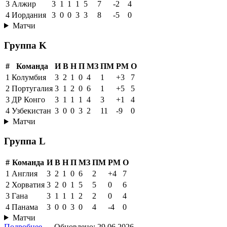
3
Алжир
3
1
1
1
5
7
-2
4
4
Иордания
3
0
0
3
3
8
-5
0
Матчи
Группа K
#
Команда
И
В
Н
П
МЗ
ПМ
РМ
О
1
Колумбия
3
2
1
0
4
1
+3
7
2
Португалия
3
1
2
0
6
1
+5
5
3
ДР Конго
3
1
1
1
4
3
+1
4
4
Узбекистан
3
0
0
3
2
11
-9
0
Матчи
Группа L
#
Команда
И
В
Н
П
МЗ
ПМ
РМ
О
1
Англия
3
2
1
0
6
2
+4
7
2
Хорватия
3
2
0
1
5
5
0
6
3
Гана
3
1
1
1
2
2
0
4
4
Панама
3
0
0
3
0
4
-4
0
Матчи
Подробнее →
Обновлено: 29.06.2026