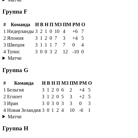
Группа F
#
Команда
И
В
Н
П
МЗ
ПМ
РМ
О
1
Нидерланды
3
2
1
0
10
4
+6
7
2
Япония
3
1
2
0
7
3
+4
5
3
Швеция
3
1
1
1
7
7
0
4
4
Тунис
3
0
0
3
2
12
-10
0
Матчи
Группа G
#
Команда
И
В
Н
П
МЗ
ПМ
РМ
О
1
Бельгия
3
1
2
0
6
2
+4
5
2
Египет
3
1
2
0
5
3
+2
5
3
Иран
3
0
3
0
3
3
0
3
4
Новая Зеландия
3
0
1
2
4
10
-6
1
Матчи
Группа H