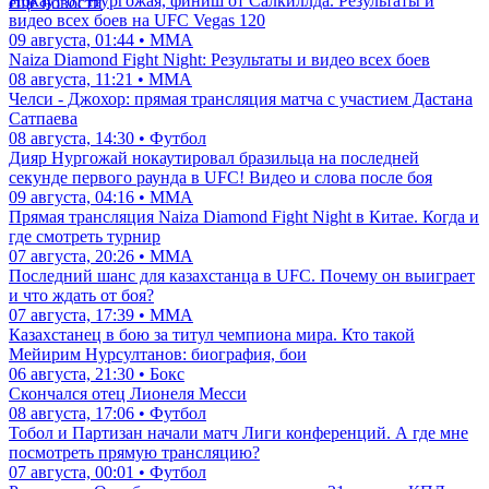
Нокаут от Нургожая, финиш от Салкиллда. Результаты и
еще новости
видео всех боев на UFC Vegas 120
09 августа, 01:44 • ММА
Naiza Diamond Fight Night: Результаты и видео всех боев
08 августа, 11:21 • ММА
Челси - Джохор: прямая трансляция матча с участием Дастана
Сатпаева
08 августа, 14:30 • Футбол
Дияр Нургожай нокаутировал бразильца на последней
секунде первого раунда в UFC! Видео и слова после боя
09 августа, 04:16 • ММА
Прямая трансляция Naiza Diamond Fight Night в Китае. Когда и
где смотреть турнир
07 августа, 20:26 • ММА
Последний шанс для казахстанца в UFC. Почему он выиграет
и что ждать от боя?
07 августа, 17:39 • ММА
Казахстанец в бою за титул чемпиона мира. Кто такой
Мейирим Нурсултанов: биография, бои
06 августа, 21:30 • Бокс
Скончался отец Лионеля Месси
08 августа, 17:06 • Футбол
Тобол и Партизан начали матч Лиги конференций. А где мне
посмотреть прямую трансляцию?
07 августа, 00:01 • Футбол