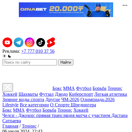
Реклама:
+7 777 010 37 56
Найти
Бокс
ММА
Футбол
Борьба
Теннис
Хоккей
Шахматы
Футзал
Дзюдо
Киберспорт
Легкая атлетика
Зимние виды спорта
Другие
ЧМ-2026
Олимпиада-2026
Lifestyle
Все категории
О Спорте Шредингера
Бокс
ММА
Футбол
Борьба
Теннис
Хоккей
Челси - Джохор: прямая трансляция матча с участием Дастана
Сатпаева
Главная
/
Теннис
/
06 июля 2024, 22:43