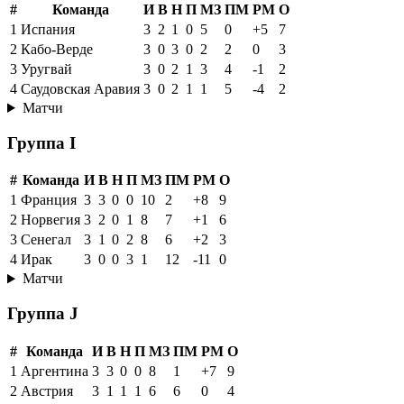
#
Команда
И
В
Н
П
МЗ
ПМ
РМ
О
1
Испания
3
2
1
0
5
0
+5
7
2
Кабо-Верде
3
0
3
0
2
2
0
3
3
Уругвай
3
0
2
1
3
4
-1
2
4
Саудовская Аравия
3
0
2
1
1
5
-4
2
Матчи
Группа I
#
Команда
И
В
Н
П
МЗ
ПМ
РМ
О
1
Франция
3
3
0
0
10
2
+8
9
2
Норвегия
3
2
0
1
8
7
+1
6
3
Сенегал
3
1
0
2
8
6
+2
3
4
Ирак
3
0
0
3
1
12
-11
0
Матчи
Группа J
#
Команда
И
В
Н
П
МЗ
ПМ
РМ
О
1
Аргентина
3
3
0
0
8
1
+7
9
2
Австрия
3
1
1
1
6
6
0
4