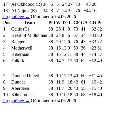
17
Al-Okhdood (R)
34
5
5
24
27
70
−43
20
18
Al-Najma (R)
34
3
7
24
32
76
−44
16
Подробнее →
Обновлено: 04.06.2026
Pos
Team
Pld
W
D
L
GF
GA
GD
Pts
1
Celtic (C)
38
26
4
8
73
41
+32
82
2
Heart of Midlothian
38
24
8
6
67
34
+33
80
3
Rangers
38
20
12
6
76
43
+33
72
4
Motherwell
38
16
13
9
59
36
+23
61
5
Hibernian
38
15
12
11
58
44
+14
57
6
Falkirk
38
14
7
17
50
62
−12
49
7
Dundee United
38
10
15
13
49
60
−11
45
8
Dundee
38
11
9
18
42
61
−19
42
9
Aberdeen
38
11
7
20
40
55
−15
40
10
Kilmarnock
38
10
10
18
50
68
−18
40
Подробнее →
Обновлено: 04.06.2026