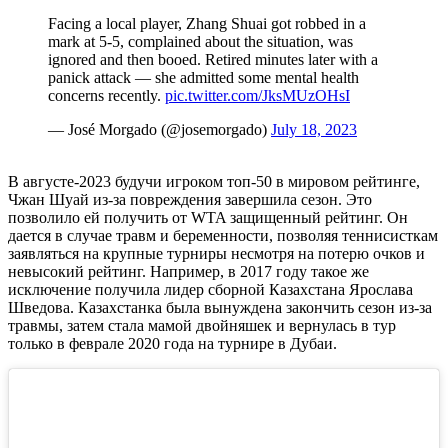
Facing a local player, Zhang Shuai got robbed in a
mark at 5-5, complained about the situation, was
ignored and then booed. Retired minutes later with a
panick attack — she admitted some mental health
concerns recently.
pic.twitter.com/JksMUzOHsI
— José Morgado (@josemorgado)
July 18, 2023
В августе-2023 будучи игроком топ-50 в мировом рейтинге,
Чжан Шуай из-за повреждения завершила сезон. Это
позволило ей получить от WTA защищенный рейтинг. Он
дается в случае травм и беременности, позволяя теннисисткам
заявляться на крупные турниры несмотря на потерю очков и
невысокий рейтинг. Например, в 2017 году такое же
исключение получила лидер сборной Казахстана Ярослава
Шведова. Казахстанка была вынуждена закончить сезон из-за
травмы, затем стала мамой двойняшек и вернулась в тур
только в феврале 2020 года на турнире в Дубаи.