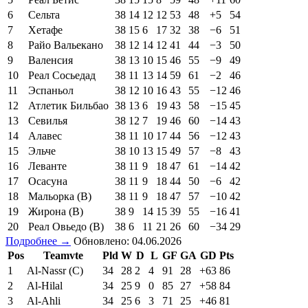
6
Сельта
38
14
12
12
53
48
+5
54
7
Хетафе
38
15
6
17
32
38
−6
51
8
Райо Вальекано
38
12
14
12
41
44
−3
50
9
Валенсия
38
13
10
15
46
55
−9
49
10
Реал Сосьедад
38
11
13
14
59
61
−2
46
11
Эспаньол
38
12
10
16
43
55
−12
46
12
Атлетик Бильбао
38
13
6
19
43
58
−15
45
13
Севилья
38
12
7
19
46
60
−14
43
14
Алавес
38
11
10
17
44
56
−12
43
15
Эльче
38
10
13
15
49
57
−8
43
16
Леванте
38
11
9
18
47
61
−14
42
17
Осасуна
38
11
9
18
44
50
−6
42
18
Мальорка (В)
38
11
9
18
47
57
−10
42
19
Жирона (В)
38
9
14
15
39
55
−16
41
20
Реал Овьедо (В)
38
6
11
21
26
60
−34
29
Подробнее →
Обновлено: 04.06.2026
Pos
Teamvte
Pld
W
D
L
GF
GA
GD
Pts
1
Al-Nassr (C)
34
28
2
4
91
28
+63
86
2
Al-Hilal
34
25
9
0
85
27
+58
84
3
Al-Ahli
34
25
6
3
71
25
+46
81