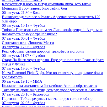
Казахстанец в бою за титул чемпиона мира. Кто такой
Мейирим Нурсултанов: биография, бои
06 августа, 21:30 • Бокс
Винисиус удалил все о Реале - Арсенал готов заплатить 120
млн евро
06 августа, 10:18 • Футбол
Тобол и Партизан начали матч Лиги конференций. А где мне
посмотреть прямую трансляцию?
07 августа, 00:01 • Футбол
Скончался отец Лионеля Месси
08 августа, 17:06 • Футбол
Реал оформит самый дорогой трансфер в истории
06 августа, 11:07 • Футбол
Старт Ла Лиги через неделю. Еще одна попытка Реала забрать
титул у Флика
07 августа, 19:20 • Футбол
Naiza Diamond Fight Night. Кто возглавит турнир, какие бои и
где смотреть
06 августа, 19:15 • ММА
Коллапс в казахстанском баскетболе: Астана обратилась к
Токаеву на фоне закрытия, Атырау проведет сезон в Армении
07 августа, 20:16 • Баскетбол
Партизан - Тобол: результат матча, видео голов и обзор
07 августа, 02:05 • Футбол