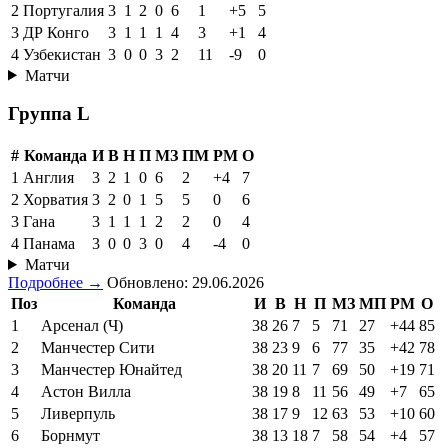
2
Португалия
3
1
2
0
6
1
+5
5
3
ДР Конго
3
1
1
1
4
3
+1
4
4
Узбекистан
3
0
0
3
2
11
-9
0
Матчи
Группа L
#
Команда
И
В
Н
П
МЗ
ПМ
РМ
О
1
Англия
3
2
1
0
6
2
+4
7
2
Хорватия
3
2
0
1
5
5
0
6
3
Гана
3
1
1
1
2
2
0
4
4
Панама
3
0
0
3
0
4
-4
0
Матчи
Подробнее →
Обновлено: 29.06.2026
Поз
Команда
И
В
Н
П
МЗ
МП
РМ
О
1
Арсенал (Ч)
38
26
7
5
71
27
+44
85
2
Манчестер Сити
38
23
9
6
77
35
+42
78
3
Манчестер Юнайтед
38
20
11
7
69
50
+19
71
4
Астон Вилла
38
19
8
11
56
49
+7
65
5
Ливерпуль
38
17
9
12
63
53
+10
60
6
Борнмут
38
13
18
7
58
54
+4
57