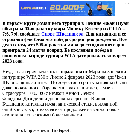
В первом круге домашнего турнира в Пекине Чжан Шуай
обыграла 65-ю ракетку мира Монику Кесслер из США –
7:6, 7:6, сообщает
Спорт Шредингера
. Для китаянки и ее
огромной фан-базы эта победа сродни дню рождения. Все
дело в том, что 595-я ракетка мира до сегодняшнего дня
проиграла 24 матча подряд. Ее последняя победа в
одиночном разряде турнира WTA датировалась январем
2023 года.
Неудачная серия началась с поражения от Марины Заневски
на турнире WTA 250 в Лионе 2 февраля 2023 года, где Чжан
Шуай защищала титул. По ходу этой серии у китаянки были
даже поражения с "баранками", как например, в мае в
Страсбурге – 0:6, 0:6 с немкой Анной-Леной
Фридсам. Доходило и до нервных срывов. В июле в
Будапеште китаянка из-за панической атаки, вызванной
ошибкой судьи, отказалась от продолжения матча и была
освистана венгерскими болельщиками.
Shocking scenes in Budapest: