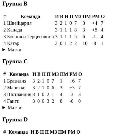
Группа B
#
Команда
И
В
Н
П
МЗ
ПМ
РМ
О
1
Швейцария
3
2
1
0
7
3
+4
7
2
Канада
3
1
1
1
8
3
+5
4
3
Босния и Герцеговина
3
1
1
1
5
6
-1
4
4
Катар
3
0
1
2
2
10
-8
1
Матчи
Группа C
#
Команда
И
В
Н
П
МЗ
ПМ
РМ
О
1
Бразилия
3
2
1
0
7
1
+6
7
2
Марокко
3
2
1
0
6
3
+3
7
3
Шотландия
3
1
0
2
1
4
-3
3
4
Гаити
3
0
0
3
2
8
-6
0
Матчи
Группа D
#
Команда
И
В
Н
П
МЗ
ПМ
РМ
О