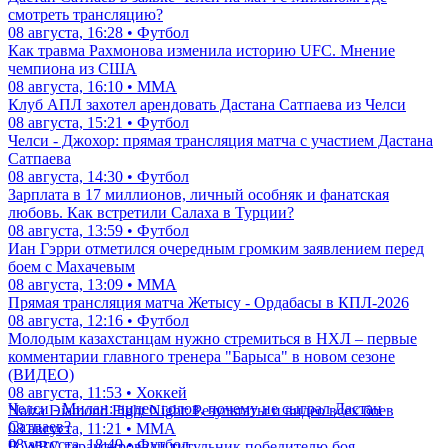
смотреть трансляцию?
08 августа, 16:28 • Футбол
Как травма Рахмонова изменила историю UFC. Мнение
чемпиона из США
08 августа, 16:10 • ММА
Клуб АПЛ захотел арендовать Дастана Сатпаева из Челси
08 августа, 15:21 • Футбол
Челси - Джохор: прямая трансляция матча с участием Дастана
Сатпаева
08 августа, 14:30 • Футбол
Зарплата в 17 миллионов, личный особняк и фанатская
любовь. Как встретили Салаха в Турции?
08 августа, 13:59 • Футбол
Иан Гэрри отметился очередным громким заявлением перед
боем с Махачевым
08 августа, 13:09 • ММА
Прямая трансляция матча Жетысу - Ордабасы в КПЛ-2026
08 августа, 12:16 • Футбол
Молодым казахстанцам нужно стремиться в НХЛ – первые
комментарии главного тренера "Барыса" в новом сезоне
(ВИДЕО)
08 августа, 11:53 • Хоккей
Челси - Милан: видео голов, почему не сыграл Дастан
Naiza Diamond Fight Night: Результаты и видео всех боев
Сатпаев?
08 августа, 11:21 • ММА
08 августа, 18:49 • Футбол
В WBC гарантировали титульник победителю боя