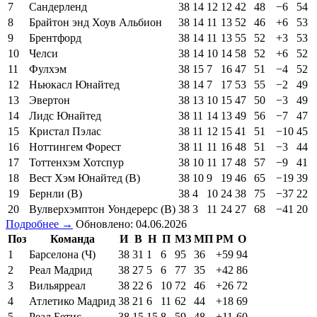
7
Сандерленд
38
14
12
12
42
48
−6
54
8
Брайтон энд Хоув Альбион
38
14
11
13
52
46
+6
53
9
Брентфорд
38
14
11
13
55
52
+3
53
10
Челси
38
14
10
14
58
52
+6
52
11
Фулхэм
38
15
7
16
47
51
−4
52
12
Ньюкасл Юнайтед
38
14
7
17
53
55
−2
49
13
Эвертон
38
13
10
15
47
50
−3
49
14
Лидс Юнайтед
38
11
14
13
49
56
−7
47
15
Кристал Пэлас
38
11
12
15
41
51
−10
45
16
Ноттингем Форест
38
11
11
16
48
51
−3
44
17
Тоттенхэм Хотспур
38
10
11
17
48
57
−9
41
18
Вест Хэм Юнайтед (В)
38
10
9
19
46
65
−19
39
19
Бернли (В)
38
4
10
24
38
75
−37
22
20
Вулверхэмптон Уондерерс (В)
38
3
11
24
27
68
−41
20
Подробнее →
Обновлено: 04.06.2026
Поз
Команда
И
В
Н
П
МЗ
МП
РМ
О
1
Барселона (Ч)
38
31
1
6
95
36
+59
94
2
Реал Мадрид
38
27
5
6
77
35
+42
86
3
Вильярреал
38
22
6
10
72
46
+26
72
4
Атлетико Мадрид
38
21
6
11
62
44
+18
69
5
Реал Бетис
38
15
15
8
59
48
+11
60