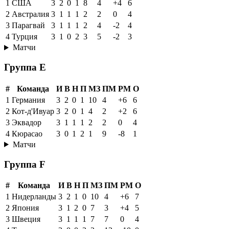
1
США
3
2
0
1
8
4
+4
6
2
Австралия
3
1
1
1
2
2
0
4
3
Парагвай
3
1
1
1
2
4
-2
4
4
Турция
3
1
0
2
3
5
-2
3
Матчи
Группа E
#
Команда
И
В
Н
П
МЗ
ПМ
РМ
О
1
Германия
3
2
0
1
10
4
+6
6
2
Кот-д'Ивуар
3
2
0
1
4
2
+2
6
3
Эквадор
3
1
1
1
2
2
0
4
4
Кюрасао
3
0
1
2
1
9
-8
1
Матчи
Группа F
#
Команда
И
В
Н
П
МЗ
ПМ
РМ
О
1
Нидерланды
3
2
1
0
10
4
+6
7
2
Япония
3
1
2
0
7
3
+4
5
3
Швеция
3
1
1
1
7
7
0
4