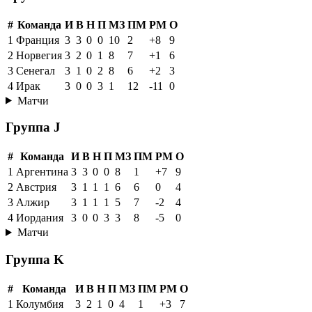
#
Команда
И
В
Н
П
МЗ
ПМ
РМ
О
1
Франция
3
3
0
0
10
2
+8
9
2
Норвегия
3
2
0
1
8
7
+1
6
3
Сенегал
3
1
0
2
8
6
+2
3
4
Ирак
3
0
0
3
1
12
-11
0
Матчи
Группа J
#
Команда
И
В
Н
П
МЗ
ПМ
РМ
О
1
Аргентина
3
3
0
0
8
1
+7
9
2
Австрия
3
1
1
1
6
6
0
4
3
Алжир
3
1
1
1
5
7
-2
4
4
Иордания
3
0
0
3
3
8
-5
0
Матчи
Группа K
#
Команда
И
В
Н
П
МЗ
ПМ
РМ
О
1
Колумбия
3
2
1
0
4
1
+3
7