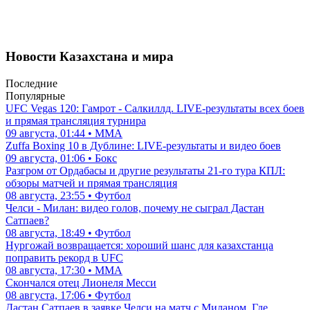
Новости Казахстана и мира
Последние
Популярные
UFC Vegas 120: Гамрот - Салкиллд. LIVE-результаты всех боев
и прямая трансляция турнира
09 августа, 01:44 • ММА
Zuffa Boxing 10 в Дублине: LIVE-результаты и видео боев
09 августа, 01:06 • Бокс
Разгром от Ордабасы и другие результаты 21-го тура КПЛ:
обзоры матчей и прямая трансляция
08 августа, 23:55 • Футбол
Челси - Милан: видео голов, почему не сыграл Дастан
Сатпаев?
08 августа, 18:49 • Футбол
Нургожай возвращается: хороший шанс для казахстанца
поправить рекорд в UFC
08 августа, 17:30 • ММА
Скончался отец Лионеля Месси
08 августа, 17:06 • Футбол
Дастан Сатпаев в заявке Челси на матч с Миланом. Где