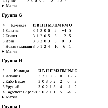
4
Тунис
3
0
0
3
2
12
-10
0
Матчи
Группа G
#
Команда
И
В
Н
П
МЗ
ПМ
РМ
О
1
Бельгия
3
1
2
0
6
2
+4
5
2
Египет
3
1
2
0
5
3
+2
5
3
Иран
3
0
3
0
3
3
0
3
4
Новая Зеландия
3
0
1
2
4
10
-6
1
Матчи
Группа H
#
Команда
И
В
Н
П
МЗ
ПМ
РМ
О
1
Испания
3
2
1
0
5
0
+5
7
2
Кабо-Верде
3
0
3
0
2
2
0
3
3
Уругвай
3
0
2
1
3
4
-1
2
4
Саудовская Аравия
3
0
2
1
1
5
-4
2
Матчи
Группа I