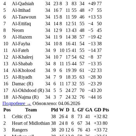
4
Al-Qadsiah
34
23
8
3
83
34
+49
77
5
Al-Ittihad
34
16
7
11
55
48
+7
55
6
Al-Taawoun
34
15
8
11
59
46
+13
53
7
Al-Ettifaq
34
14
8
12
51
55
−4
50
8
Neom
34
12
9
13
43
48
−5
45
9
Al-Hazem
34
11
9
14
38
57
−19
42
10
Al-Fayha
34
10
8
16
41
54
−13
38
11
Al-Fateh
34
9
10
15
41
55
−14
37
12
Al-Khaleej
34
10
7
17
54
62
−8
37
13
Al-Shabab
34
8
11
15
44
57
−13
35
14
Al-Kholood
34
9
6
19
39
61
−22
33
15
Al-Riyadh
34
7
9
18
35
63
−28
30
16
Damac (R)
34
6
11
17
32
55
−23
29
17
Al-Okhdood (R)
34
5
5
24
27
70
−43
20
18
Al-Najma (R)
34
3
7
24
32
76
−44
16
Подробнее →
Обновлено: 04.06.2026
Pos
Team
Pld
W
D
L
GF
GA
GD
Pts
1
Celtic (C)
38
26
4
8
73
41
+32
82
2
Heart of Midlothian
38
24
8
6
67
34
+33
80
3
Rangers
38
20
12
6
76
43
+33
72