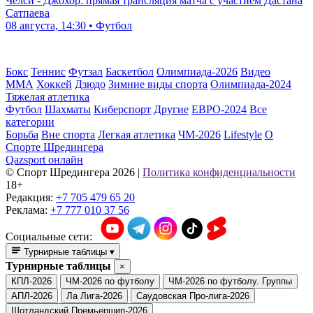
Челси - Джохор: прямая трансляция матча с участием Дастана
Сатпаева
08 августа, 14:30 • Футбол
Бокс
Теннис
Футзал
Баскетбол
Олимпиада-2026
Видео
ММА
Хоккей
Дзюдо
Зимние виды спорта
Олимпиада-2024
Тяжелая атлетика
Футбол
Шахматы
Киберспорт
Другие
ЕВРО-2024
Все
категории
Борьба
Вне спорта
Легкая атлетика
ЧМ-2026
Lifestyle
О
Спорте Шредингера
Qazsport онлайн
© Cпорт Шредингера 2026
|
Политика конфиденциальности
18+
Редакция:
+7 705 479 65 20
Реклама:
+7 777 010 37 56
Социальные сети:
Турнирные таблицы
▾
Турнирные таблицы
×
КПЛ-2026
ЧМ-2026 по футболу
ЧМ-2026 по футболу. Группы
АПЛ-2026
Ла Лига-2026
Саудовская Про-лига-2026
Шотландский Премьершип-2026