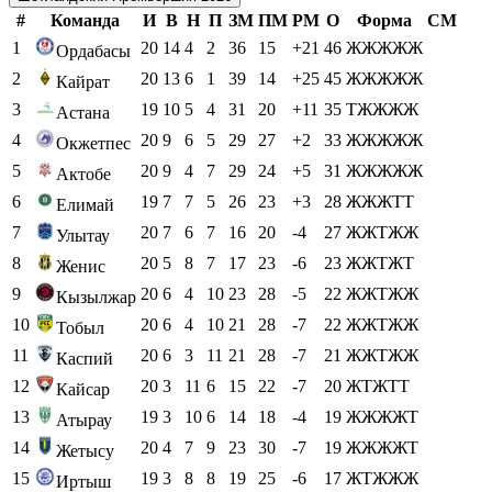
#
Команда
И
В
Н
П
ЗМ
ПМ
РМ
О
Форма
СМ
1
20
14
4
2
36
15
+21
46
ЖЖЖЖЖ
Ордабасы
2
20
13
6
1
39
14
+25
45
ЖЖЖЖЖ
Кайрат
3
19
10
5
4
31
20
+11
35
ТЖЖЖЖ
Астана
4
20
9
6
5
29
27
+2
33
ЖЖЖЖЖ
Окжетпес
5
20
9
4
7
29
24
+5
31
ЖЖЖЖЖ
Актобе
6
19
7
7
5
26
23
+3
28
ЖЖЖТТ
Елимай
7
20
7
6
7
16
20
-4
27
ЖЖТЖЖ
Улытау
8
20
5
8
7
17
23
-6
23
ЖЖТЖТ
Женис
9
20
6
4
10
23
28
-5
22
ЖЖТЖЖ
Кызылжар
10
20
6
4
10
21
28
-7
22
ЖЖТЖЖ
Тобыл
11
20
6
3
11
21
28
-7
21
ЖЖТЖЖ
Каспий
12
20
3
11
6
15
22
-7
20
ЖТЖТТ
Кайсар
13
19
3
10
6
14
18
-4
19
ЖЖЖЖТ
Атырау
14
20
4
7
9
23
30
-7
19
ЖЖЖЖТ
Жетысу
15
19
3
8
8
19
25
-6
17
ЖТЖЖЖ
Иртыш