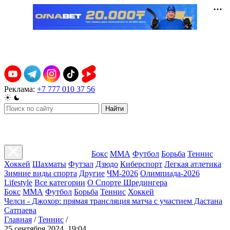
Реклама:
+7 777 010 37 56
Найти
Бокс
ММА
Футбол
Борьба
Теннис
Хоккей
Шахматы
Футзал
Дзюдо
Киберспорт
Легкая атлетика
Зимние виды спорта
Другие
ЧМ-2026
Олимпиада-2026
Lifestyle
Все категории
О Спорте Шредингера
Бокс
ММА
Футбол
Борьба
Теннис
Хоккей
Челси - Джохор: прямая трансляция матча с участием Дастана
Сатпаева
Главная
/
Теннис
/
25 сентября 2024, 19:04