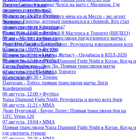
Дастан Сатпаев в заявке Челси на матч с Миланом. Где
Нурсултанов - Рамос
смотреть трансляцию?
08 августа, 11:08 • Бокс
08 августа, 16:28 • Футбол
Неймар остался без Золотого мяча из-за Месси - экс-агент
Чемпион Европы, который провалился в сборной. Кто стал
бразильца
новым тренером Казахстана?
08 августа, 10:11 • Футбол
06 августа, 22:00 • Футбол
Елена Рыбакина вышла в 1/8 Мастерса в Торонто (ВИДЕО)
Челси - Милан: прямая трансляция предсезонного матча с
07 августа, 23:14 • Теннис
участием Дастана Сатпаева
Дияр Нургожай - Бруно Лопес: Результаты взвешивания всех
07 августа, 15:00 • Футбол
бойцов на UFC Vegas 120
Прямая трансляция матча Жетысу - Ордабасы в КПЛ-2026
07 августа, 22:11 • ММА
08 августа, 12:16 • Футбол
Прямая трансляция Naiza Diamond Fight Night в Китае. Когда и
Елена Рыбакина - Энн Ли. Прямая трансляция матча
где смотреть турнир
казахстанки на Мастерс в Торонто
07 августа, 20:26 • ММА
07 августа, 06:30 • Теннис
еще новости
Партизан - Тобол: прямая трансляция матча Лиги
Конференций
06 августа, 12:00 • Футбол
Naiza Diamond Fight Night: Результаты и видео всех боев
08 августа, 11:21 • ММА
Дияр Нургожай - Бруно Лопес: Прямая трансляция боя на
UFC Vegas 120
07 августа, 19:04 • ММА
Прямая трансляция Naiza Diamond Fight Night в Китае. Когда и
где смотреть турнир
07 августа, 20:26 • ММА