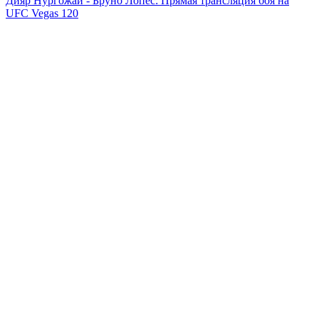
Дияр Нургожай - Бруно Лопес: Прямая трансляция боя на
UFC Vegas 120