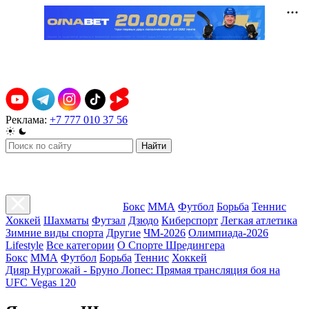
Реклама:
+7 777 010 37 56
Найти
Бокс
ММА
Футбол
Борьба
Теннис
Хоккей
Шахматы
Футзал
Дзюдо
Киберспорт
Легкая атлетика
Зимние виды спорта
Другие
ЧМ-2026
Олимпиада-2026
Lifestyle
Все категории
О Спорте Шредингера
Бокс
ММА
Футбол
Борьба
Теннис
Хоккей
Дияр Нургожай - Бруно Лопес: Прямая трансляция боя на
UFC Vegas 120