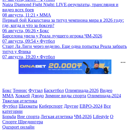
Naiza Diamond Fight Night: LIVE-результаты, трансляция и
видео всех боев
08 августа, 11:21 • ММА
Первый бой Казахстана за титул чемпиона мира в 2026 году:
где, когда и что за боксер?
06 августа, 06:26 • Бокс
Барселона увела у Реала лучшего игрока ЧМ-2026
07 августа, 09:54 • Футбол
Старт Ла Лиги через неделю. Еще одна попытка Реала забрать
титул у Флика
07 августа, 19:20 • Футбол
Бокс
Теннис
Футзал
Баскетбол
Олимпиада-2026
Видео
ММА
Хоккей
Дзюдо
Зимние виды спорта
Олимпиада-2024
Тяжелая атлетика
Футбол
Шахматы
Киберспорт
Другие
ЕВРО-2024
Все
категории
Борьба
Вне спорта
Легкая атлетика
ЧМ-2026
Lifestyle
О
Спорте Шредингера
Qazsport онлайн