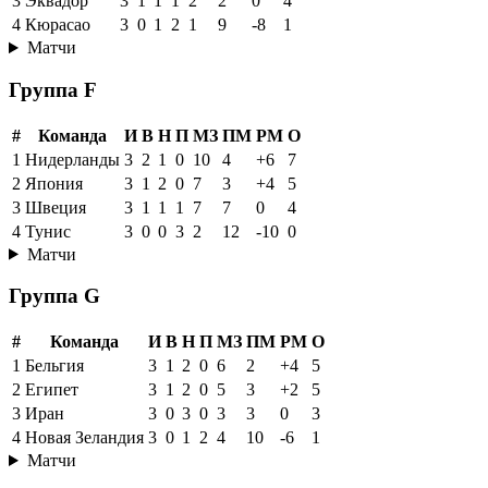
3
Эквадор
3
1
1
1
2
2
0
4
4
Кюрасао
3
0
1
2
1
9
-8
1
Матчи
Группа F
#
Команда
И
В
Н
П
МЗ
ПМ
РМ
О
1
Нидерланды
3
2
1
0
10
4
+6
7
2
Япония
3
1
2
0
7
3
+4
5
3
Швеция
3
1
1
1
7
7
0
4
4
Тунис
3
0
0
3
2
12
-10
0
Матчи
Группа G
#
Команда
И
В
Н
П
МЗ
ПМ
РМ
О
1
Бельгия
3
1
2
0
6
2
+4
5
2
Египет
3
1
2
0
5
3
+2
5
3
Иран
3
0
3
0
3
3
0
3
4
Новая Зеландия
3
0
1
2
4
10
-6
1
Матчи