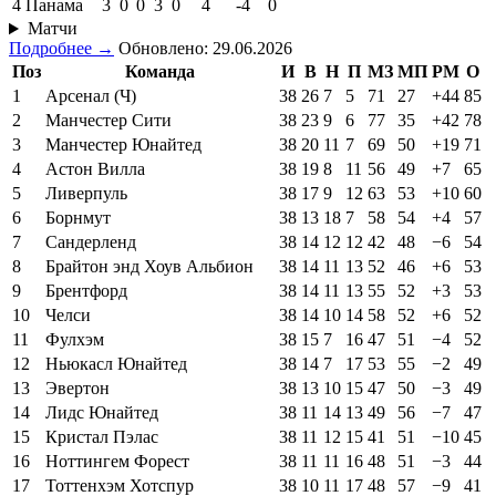
4
Панама
3
0
0
3
0
4
-4
0
Матчи
Подробнее →
Обновлено: 29.06.2026
Поз
Команда
И
В
Н
П
МЗ
МП
РМ
О
1
Арсенал (Ч)
38
26
7
5
71
27
+44
85
2
Манчестер Сити
38
23
9
6
77
35
+42
78
3
Манчестер Юнайтед
38
20
11
7
69
50
+19
71
4
Астон Вилла
38
19
8
11
56
49
+7
65
5
Ливерпуль
38
17
9
12
63
53
+10
60
6
Борнмут
38
13
18
7
58
54
+4
57
7
Сандерленд
38
14
12
12
42
48
−6
54
8
Брайтон энд Хоув Альбион
38
14
11
13
52
46
+6
53
9
Брентфорд
38
14
11
13
55
52
+3
53
10
Челси
38
14
10
14
58
52
+6
52
11
Фулхэм
38
15
7
16
47
51
−4
52
12
Ньюкасл Юнайтед
38
14
7
17
53
55
−2
49
13
Эвертон
38
13
10
15
47
50
−3
49
14
Лидс Юнайтед
38
11
14
13
49
56
−7
47
15
Кристал Пэлас
38
11
12
15
41
51
−10
45
16
Ноттингем Форест
38
11
11
16
48
51
−3
44
17
Тоттенхэм Хотспур
38
10
11
17
48
57
−9
41