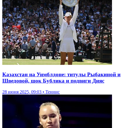
Казахстан на Уимблдоне: титулы Рыбакиной и
Шведовой, шок Бублика и подвиги Дияс
28 июня 2025, 09:03 • Теннис