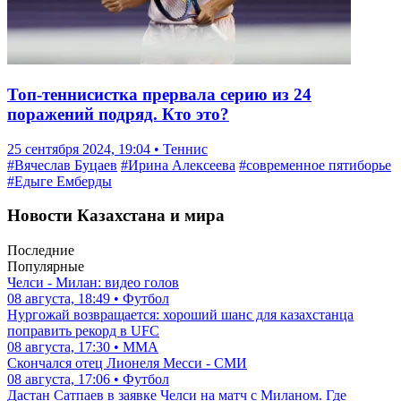
Топ-теннисистка прервала серию из 24
поражений подряд. Кто это?
25 сентября 2024, 19:04 • Теннис
#Вячеслав Буцаев
#Ирина Алексеева
#современное пятиборье
#Едыге Емберды
Новости Казахстана и мира
Последние
Популярные
Челси - Милан: видео голов
08 августа, 18:49 • Футбол
Нургожай возвращается: хороший шанс для казахстанца
поправить рекорд в UFC
08 августа, 17:30 • ММА
Скончался отец Лионеля Месси - СМИ
08 августа, 17:06 • Футбол
Дастан Сатпаев в заявке Челси на матч с Миланом. Где