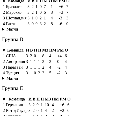
#
Команда
И
В
Н
П
МЗ
ПМ
РМ
О
1
Бразилия
3
2
1
0
7
1
+6
7
2
Марокко
3
2
1
0
6
3
+3
7
3
Шотландия
3
1
0
2
1
4
-3
3
4
Гаити
3
0
0
3
2
8
-6
0
Матчи
Группа D
#
Команда
И
В
Н
П
МЗ
ПМ
РМ
О
1
США
3
2
0
1
8
4
+4
6
2
Австралия
3
1
1
1
2
2
0
4
3
Парагвай
3
1
1
1
2
4
-2
4
4
Турция
3
1
0
2
3
5
-2
3
Матчи
Группа E
#
Команда
И
В
Н
П
МЗ
ПМ
РМ
О
1
Германия
3
2
0
1
10
4
+6
6
2
Кот-д'Ивуар
3
2
0
1
4
2
+2
6