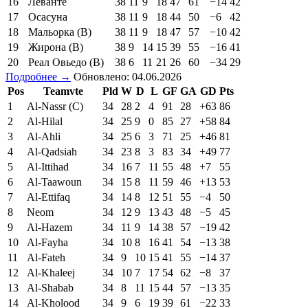
16
Леванте
38
11
9
18
47
61
−14
42
17
Осасуна
38
11
9
18
44
50
−6
42
18
Мальорка (В)
38
11
9
18
47
57
−10
42
19
Жирона (В)
38
9
14
15
39
55
−16
41
20
Реал Овьедо (В)
38
6
11
21
26
60
−34
29
Подробнее →
Обновлено: 04.06.2026
Pos
Teamvte
Pld
W
D
L
GF
GA
GD
Pts
1
Al-Nassr (C)
34
28
2
4
91
28
+63
86
2
Al-Hilal
34
25
9
0
85
27
+58
84
3
Al-Ahli
34
25
6
3
71
25
+46
81
4
Al-Qadsiah
34
23
8
3
83
34
+49
77
5
Al-Ittihad
34
16
7
11
55
48
+7
55
6
Al-Taawoun
34
15
8
11
59
46
+13
53
7
Al-Ettifaq
34
14
8
12
51
55
−4
50
8
Neom
34
12
9
13
43
48
−5
45
9
Al-Hazem
34
11
9
14
38
57
−19
42
10
Al-Fayha
34
10
8
16
41
54
−13
38
11
Al-Fateh
34
9
10
15
41
55
−14
37
12
Al-Khaleej
34
10
7
17
54
62
−8
37
13
Al-Shabab
34
8
11
15
44
57
−13
35
14
Al-Kholood
34
9
6
19
39
61
−22
33