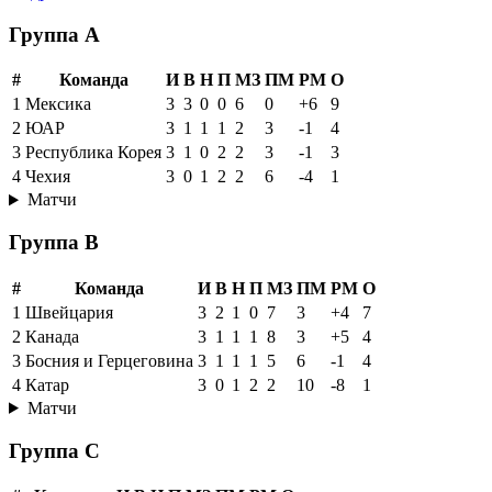
Группа A
#
Команда
И
В
Н
П
МЗ
ПМ
РМ
О
1
Мексика
3
3
0
0
6
0
+6
9
2
ЮАР
3
1
1
1
2
3
-1
4
3
Республика Корея
3
1
0
2
2
3
-1
3
4
Чехия
3
0
1
2
2
6
-4
1
Матчи
Группа B
#
Команда
И
В
Н
П
МЗ
ПМ
РМ
О
1
Швейцария
3
2
1
0
7
3
+4
7
2
Канада
3
1
1
1
8
3
+5
4
3
Босния и Герцеговина
3
1
1
1
5
6
-1
4
4
Катар
3
0
1
2
2
10
-8
1
Матчи
Группа C