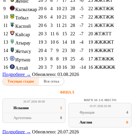
8
20
5
8
7
17
23
-6
23
ЖЖТЖТ
Женис
9
20
6
4
10
23
28
-5
22
ЖЖТЖЖ
Кызылжар
10
20
6
4
10
21
28
-7
22
ЖЖТЖЖ
Тобыл
11
20
6
3
11
21
28
-7
21
ЖЖТЖЖ
Каспий
12
20
3
11
6
15
22
-7
20
ЖТЖТТ
Кайсар
13
19
3
10
6
14
18
-4
19
ЖЖЖЖТ
Атырау
14
20
4
7
9
23
30
-7
19
ЖЖЖЖТ
Жетысу
15
19
3
8
8
19
25
-6
17
ЖТЖЖЖ
Иртыш
16
20
3
7
10
16
30
-14
16
ЖЖЖЖЖ
Алтай
Подробнее →
Обновлено: 03.08.2026
Текущая стадия
Вся сетка
ФИНАЛ
МАТЧ ЗА 3-Е МЕСТО
20.07.2026 00:00
19.07.2026 02:00
Испания
1
Франция
4
Аргентина
0
Англия
6
Подробнее →
Обновлено: 20.07.2026