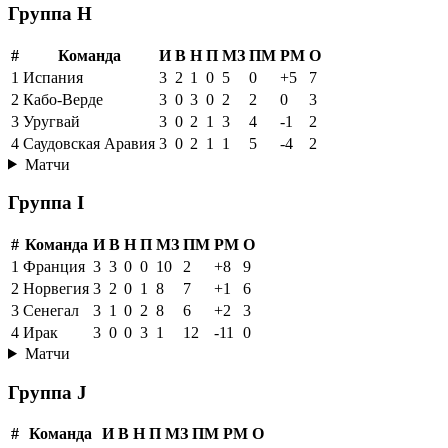
Группа H
#
Команда
И
В
Н
П
МЗ
ПМ
РМ
О
1
Испания
3
2
1
0
5
0
+5
7
2
Кабо-Верде
3
0
3
0
2
2
0
3
3
Уругвай
3
0
2
1
3
4
-1
2
4
Саудовская Аравия
3
0
2
1
1
5
-4
2
Матчи
Группа I
#
Команда
И
В
Н
П
МЗ
ПМ
РМ
О
1
Франция
3
3
0
0
10
2
+8
9
2
Норвегия
3
2
0
1
8
7
+1
6
3
Сенегал
3
1
0
2
8
6
+2
3
4
Ирак
3
0
0
3
1
12
-11
0
Матчи
Группа J
#
Команда
И
В
Н
П
МЗ
ПМ
РМ
О