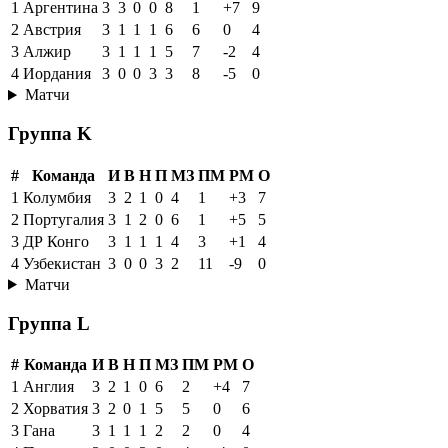
1
Аргентина
3
3
0
0
8
1
+7
9
2
Австрия
3
1
1
1
6
6
0
4
3
Алжир
3
1
1
1
5
7
-2
4
4
Иордания
3
0
0
3
3
8
-5
0
Матчи
Группа K
#
Команда
И
В
Н
П
МЗ
ПМ
РМ
О
1
Колумбия
3
2
1
0
4
1
+3
7
2
Португалия
3
1
2
0
6
1
+5
5
3
ДР Конго
3
1
1
1
4
3
+1
4
4
Узбекистан
3
0
0
3
2
11
-9
0
Матчи
Группа L
#
Команда
И
В
Н
П
МЗ
ПМ
РМ
О
1
Англия
3
2
1
0
6
2
+4
7
2
Хорватия
3
2
0
1
5
5
0
6
3
Гана
3
1
1
1
2
2
0
4