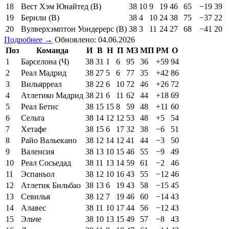
18
Вест Хэм Юнайтед (В)
38
10
9
19
46
65
−19
39
19
Бернли (В)
38
4
10
24
38
75
−37
22
20
Вулверхэмптон Уондерерс (В)
38
3
11
24
27
68
−41
20
Подробнее →
Обновлено: 04.06.2026
Поз
Команда
И
В
Н
П
МЗ
МП
РМ
О
1
Барселона (Ч)
38
31
1
6
95
36
+59
94
2
Реал Мадрид
38
27
5
6
77
35
+42
86
3
Вильярреал
38
22
6
10
72
46
+26
72
4
Атлетико Мадрид
38
21
6
11
62
44
+18
69
5
Реал Бетис
38
15
15
8
59
48
+11
60
6
Сельта
38
14
12
12
53
48
+5
54
7
Хетафе
38
15
6
17
32
38
−6
51
8
Райо Вальекано
38
12
14
12
41
44
−3
50
9
Валенсия
38
13
10
15
46
55
−9
49
10
Реал Сосьедад
38
11
13
14
59
61
−2
46
11
Эспаньол
38
12
10
16
43
55
−12
46
12
Атлетик Бильбао
38
13
6
19
43
58
−15
45
13
Севилья
38
12
7
19
46
60
−14
43
14
Алавес
38
11
10
17
44
56
−12
43
15
Эльче
38
10
13
15
49
57
−8
43