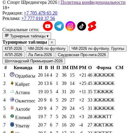
© Cпорт Шредингера 2026
|
Политика конфиденциальности
18+
Редакция:
+7 705 479 65 20
Реклама:
+7 777 010 37 56
Социальные сети:
Турнирные таблицы
▾
Турнирные таблицы
×
КПЛ-2026
ЧМ-2026 по футболу
ЧМ-2026 по футболу. Группы
АПЛ-2026
Ла Лига-2026
Саудовская Про-лига-2026
Шотландский Премьершип-2026
#
Команда
И
В
Н
П
ЗМ
ПМ
РМ
О
Форма
СМ
1
20
14
4
2
36
15
+21
46
ЖЖЖЖЖ
Ордабасы
2
20
13
6
1
39
14
+25
45
ЖЖЖЖЖ
Кайрат
3
19
10
5
4
31
20
+11
35
ТЖЖЖЖ
Астана
4
20
9
6
5
29
27
+2
33
ЖЖЖЖЖ
Окжетпес
5
20
9
4
7
29
24
+5
31
ЖЖЖЖЖ
Актобе
6
19
7
7
5
26
23
+3
28
ЖЖЖТТ
Елимай
7
20
7
6
7
16
20
-4
27
ЖЖТЖЖ
Улытау