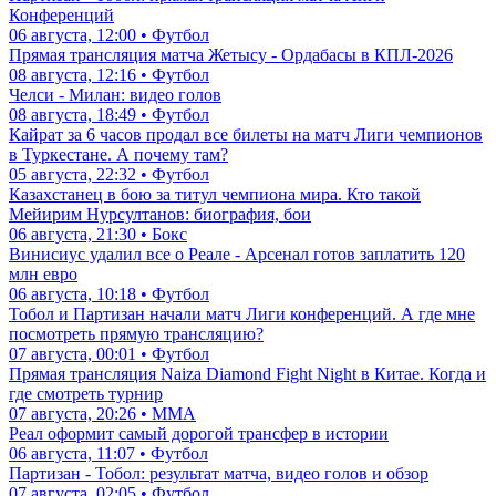
Конференций
06 августа, 12:00 • Футбол
Прямая трансляция матча Жетысу - Ордабасы в КПЛ-2026
08 августа, 12:16 • Футбол
Челси - Милан: видео голов
08 августа, 18:49 • Футбол
Кайрат за 6 часов продал все билеты на матч Лиги чемпионов
в Туркестане. А почему там?
05 августа, 22:32 • Футбол
Казахстанец в бою за титул чемпиона мира. Кто такой
Мейирим Нурсултанов: биография, бои
06 августа, 21:30 • Бокс
Винисиус удалил все о Реале - Арсенал готов заплатить 120
млн евро
06 августа, 10:18 • Футбол
Тобол и Партизан начали матч Лиги конференций. А где мне
посмотреть прямую трансляцию?
07 августа, 00:01 • Футбол
Прямая трансляция Naiza Diamond Fight Night в Китае. Когда и
где смотреть турнир
07 августа, 20:26 • ММА
Реал оформит самый дорогой трансфер в истории
06 августа, 11:07 • Футбол
Партизан - Тобол: результат матча, видео голов и обзор
07 августа, 02:05 • Футбол