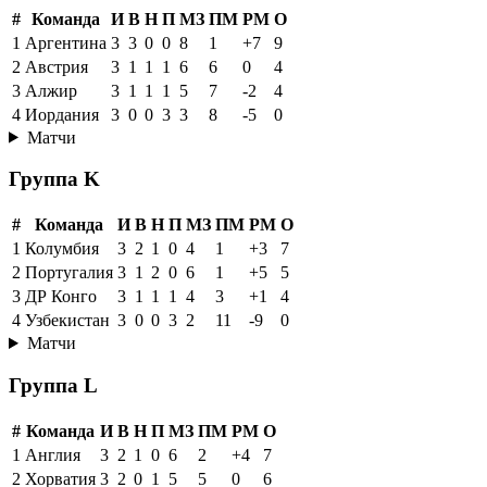
#
Команда
И
В
Н
П
МЗ
ПМ
РМ
О
1
Аргентина
3
3
0
0
8
1
+7
9
2
Австрия
3
1
1
1
6
6
0
4
3
Алжир
3
1
1
1
5
7
-2
4
4
Иордания
3
0
0
3
3
8
-5
0
Матчи
Группа K
#
Команда
И
В
Н
П
МЗ
ПМ
РМ
О
1
Колумбия
3
2
1
0
4
1
+3
7
2
Португалия
3
1
2
0
6
1
+5
5
3
ДР Конго
3
1
1
1
4
3
+1
4
4
Узбекистан
3
0
0
3
2
11
-9
0
Матчи
Группа L
#
Команда
И
В
Н
П
МЗ
ПМ
РМ
О
1
Англия
3
2
1
0
6
2
+4
7
2
Хорватия
3
2
0
1
5
5
0
6