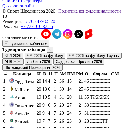
Спорте Шредингера
Qazsport онлайн
© Cпорт Шредингера 2026
|
Политика конфиденциальности
18+
Редакция:
+7 705 479 65 20
Реклама:
+7 777 010 37 56
Социальные сети:
Турнирные таблицы
▾
Турнирные таблицы
×
КПЛ-2026
ЧМ-2026 по футболу
ЧМ-2026 по футболу. Группы
АПЛ-2026
Ла Лига-2026
Саудовская Про-лига-2026
Шотландский Премьершип-2026
#
Команда
И
В
Н
П
ЗМ
ПМ
РМ
О
Форма
СМ
1
20
14
4
2
36
15
+21
46
ЖЖЖЖЖ
Ордабасы
2
20
13
6
1
39
14
+25
45
ЖЖЖЖЖ
Кайрат
3
19
10
5
4
31
20
+11
35
ТЖЖЖЖ
Астана
4
20
9
6
5
29
27
+2
33
ЖЖЖЖЖ
Окжетпес
5
20
9
4
7
29
24
+5
31
ЖЖЖЖЖ
Актобе
6
19
7
7
5
26
23
+3
28
ЖЖЖТТ
Елимай