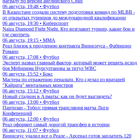
награду по версии английского СМИ
06 августа, 19:48 • Футбол
В Казахстане создали систему подготовки команд по MLBB -
от открытых турниров до международной квалификации
06 августа, 19:30 • Киберспорт
Naiza Diamond Fight Night. Кто возглавит турнир, какие бои и
где смотреть
06 августа, 19:15 • ММА
Реал близок к продлению контракта Винисиуса - Фабрицио
Романо
06 августа, 17:08 • Футбол
Эксперт назвал главный фактор, который может решить исход
боя Мейирима Нурсултанова за титул WBC
06 августа, 15:52 • Бокс
Мастера по отражению пенальти. Кто сделал из вратарей
"Кайрата" ментальных монстров
06 августа, 15:12 • Футбол
Новый стадион в Алматы: как он будет выглядеть?
06 августа, 13:00 • Футбол
Партизан - Тобол: прямая трансляция матча Лиги
Конференций
06 августа, 12:00 • Футбол
Реал оформит самый дорогой трансфер в истории
06 августа, 11:07 • Футбол
Винисиус удалил все о Реале - Арсенал готов заплатить 120