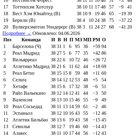
16
Ноттингем Форест
38
11
11
16
48
51
−3
44
17
Тоттенхэм Хотспур
38
10
11
17
48
57
−9
41
18
Вест Хэм Юнайтед (В)
38
10
9
19
46
65
−19
39
19
Бернли (В)
38
4
10
24
38
75
−37
22
20
Вулверхэмптон Уондерерс (В)
38
3
11
24
27
68
−41
20
Подробнее →
Обновлено: 04.06.2026
Поз
Команда
И
В
Н
П
МЗ
МП
РМ
О
1
Барселона (Ч)
38
31
1
6
95
36
+59
94
2
Реал Мадрид
38
27
5
6
77
35
+42
86
3
Вильярреал
38
22
6
10
72
46
+26
72
4
Атлетико Мадрид
38
21
6
11
62
44
+18
69
5
Реал Бетис
38
15
15
8
59
48
+11
60
6
Сельта
38
14
12
12
53
48
+5
54
7
Хетафе
38
15
6
17
32
38
−6
51
8
Райо Вальекано
38
12
14
12
41
44
−3
50
9
Валенсия
38
13
10
15
46
55
−9
49
10
Реал Сосьедад
38
11
13
14
59
61
−2
46
11
Эспаньол
38
12
10
16
43
55
−12
46
12
Атлетик Бильбао
38
13
6
19
43
58
−15
45
13
Севилья
38
12
7
19
46
60
−14
43
14
Алавес
38
11
10
17
44
56
−12
43