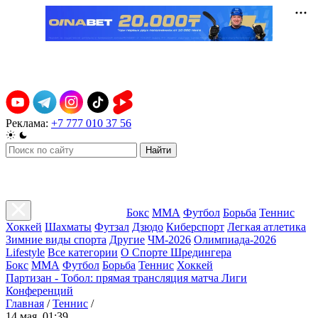
Реклама:
+7 777 010 37 56
Найти
Бокс
ММА
Футбол
Борьба
Теннис
Хоккей
Шахматы
Футзал
Дзюдо
Киберспорт
Легкая атлетика
Зимние виды спорта
Другие
ЧМ-2026
Олимпиада-2026
Lifestyle
Все категории
О Спорте Шредингера
Бокс
ММА
Футбол
Борьба
Теннис
Хоккей
Партизан - Тобол: прямая трансляция матча Лиги
Конференций
Главная
/
Теннис
/
14 мая, 01:39