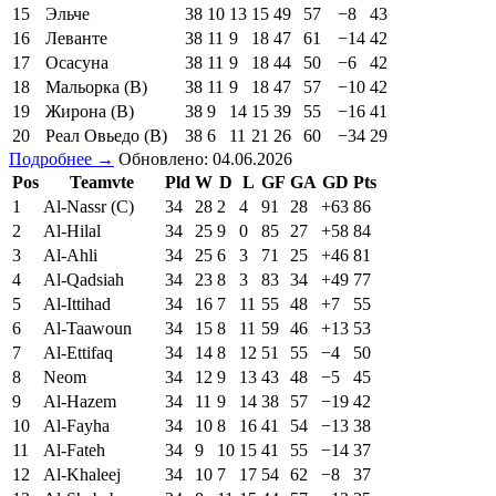
15
Эльче
38
10
13
15
49
57
−8
43
16
Леванте
38
11
9
18
47
61
−14
42
17
Осасуна
38
11
9
18
44
50
−6
42
18
Мальорка (В)
38
11
9
18
47
57
−10
42
19
Жирона (В)
38
9
14
15
39
55
−16
41
20
Реал Овьедо (В)
38
6
11
21
26
60
−34
29
Подробнее →
Обновлено: 04.06.2026
Pos
Teamvte
Pld
W
D
L
GF
GA
GD
Pts
1
Al-Nassr (C)
34
28
2
4
91
28
+63
86
2
Al-Hilal
34
25
9
0
85
27
+58
84
3
Al-Ahli
34
25
6
3
71
25
+46
81
4
Al-Qadsiah
34
23
8
3
83
34
+49
77
5
Al-Ittihad
34
16
7
11
55
48
+7
55
6
Al-Taawoun
34
15
8
11
59
46
+13
53
7
Al-Ettifaq
34
14
8
12
51
55
−4
50
8
Neom
34
12
9
13
43
48
−5
45
9
Al-Hazem
34
11
9
14
38
57
−19
42
10
Al-Fayha
34
10
8
16
41
54
−13
38
11
Al-Fateh
34
9
10
15
41
55
−14
37
12
Al-Khaleej
34
10
7
17
54
62
−8
37