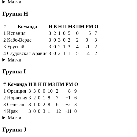
Матчи
Группа H
#
Команда
И
В
Н
П
МЗ
ПМ
РМ
О
1
Испания
3
2
1
0
5
0
+5
7
2
Кабо-Верде
3
0
3
0
2
2
0
3
3
Уругвай
3
0
2
1
3
4
-1
2
4
Саудовская Аравия
3
0
2
1
1
5
-4
2
Матчи
Группа I
#
Команда
И
В
Н
П
МЗ
ПМ
РМ
О
1
Франция
3
3
0
0
10
2
+8
9
2
Норвегия
3
2
0
1
8
7
+1
6
3
Сенегал
3
1
0
2
8
6
+2
3
4
Ирак
3
0
0
3
1
12
-11
0
Матчи
Группа J