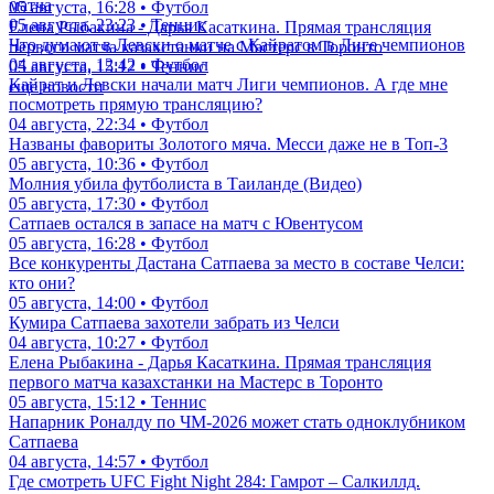
матча
05 августа, 16:28 • Футбол
05 августа, 23:23 • Теннис
Елена Рыбакина - Дарья Касаткина. Прямая трансляция
Что думают в Левски о матче с Кайратом в Лиге чемпионов
первого матча казахстанки на Мастерс в Торонто
04 августа, 12:42 • Футбол
05 августа, 15:12 • Теннис
Кайрат и Левски начали матч Лиги чемпионов. А где мне
еще новости
посмотреть прямую трансляцию?
04 августа, 22:34 • Футбол
Названы фавориты Золотого мяча. Месси даже не в Топ-3
05 августа, 10:36 • Футбол
Молния убила футболиста в Таиланде (Видео)
05 августа, 17:30 • Футбол
Сатпаев остался в запасе на матч с Ювентусом
05 августа, 16:28 • Футбол
Все конкуренты Дастана Сатпаева за место в составе Челси:
кто они?
05 августа, 14:00 • Футбол
Кумира Сатпаева захотели забрать из Челси
04 августа, 10:27 • Футбол
Елена Рыбакина - Дарья Касаткина. Прямая трансляция
первого матча казахстанки на Мастерс в Торонто
05 августа, 15:12 • Теннис
Напарник Роналду по ЧМ-2026 может стать одноклубником
Сатпаева
04 августа, 14:57 • Футбол
Где смотреть UFC Fight Night 284: Гамрот – Салкиллд.