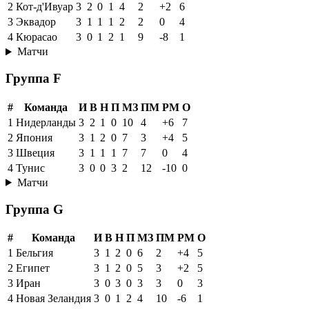
2
Кот-д'Ивуар
3
2
0
1
4
2
+2
6
3
Эквадор
3
1
1
1
2
2
0
4
4
Кюрасао
3
0
1
2
1
9
-8
1
Матчи
Группа F
#
Команда
И
В
Н
П
МЗ
ПМ
РМ
О
1
Нидерланды
3
2
1
0
10
4
+6
7
2
Япония
3
1
2
0
7
3
+4
5
3
Швеция
3
1
1
1
7
7
0
4
4
Тунис
3
0
0
3
2
12
-10
0
Матчи
Группа G
#
Команда
И
В
Н
П
МЗ
ПМ
РМ
О
1
Бельгия
3
1
2
0
6
2
+4
5
2
Египет
3
1
2
0
5
3
+2
5
3
Иран
3
0
3
0
3
3
0
3
4
Новая Зеландия
3
0
1
2
4
10
-6
1