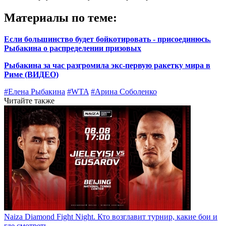
Материалы по теме:
Если большинство будет бойкотировать - присоединюсь.
Рыбакина о распределении призовых
Рыбакина за час разгромила экс-первую ракетку мира в
Риме (ВИДЕО)
#Елена Рыбакина
#WTA
#Арина Соболенко
Читайте также
Naiza Diamond Fight Night. Кто возглавит турнир, какие бои и
где смотреть