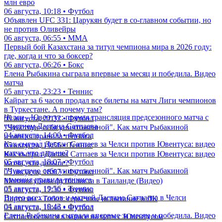
млн евро
06 августа, 10:18 • Футбол
Объявлен UFC 331: Царукян будет в со-главном событии, но
не против Оливейры
06 августа, 06:55 • ММА
Первый бой Казахстана за титул чемпиона мира в 2026 году:
где, когда и что за боксер?
06 августа, 06:26 • Бокс
Елена Рыбакина сыграла впервые за месяц и победила. Видео
матча
05 августа, 23:23 • Теннис
Кайрат за 6 часов продал все билеты на матч Лиги чемпионов
в Туркестане. А почему там?
Челси - Ювентус: прямая трансляция предсезонного матча с
05 августа, 22:32 • Футбол
участием Дастана Сатпаева
"Чувствую себя уничтоженной". Как матч Рыбакиной
04 августа, 14:00 • Футбол
изменил правила тенниса
Как сыграл Дастан Сатпаев за Челси против Ювентуса: видео
05 августа, 19:56 • Теннис
матча, что дальше?
Как сыграл Дастан Сатпаев за Челси против Ювентуса: видео
05 августа, 18:07 • Футбол
матча, что дальше?
"Чувствую себя уничтоженной". Как матч Рыбакиной
05 августа, 18:07 • Футбол
изменил правила тенниса
Молния убила футболиста в Таиланде (Видео)
05 августа, 19:56 • Теннис
05 августа, 17:30 • Футбол
Видео всех голов и матчей Дастана Сатпаева в Челси
Партизан - Тобол: серьезное испытание в ЛК
04 августа, 19:43 • Футбол
05 августа, 16:46 • Футбол
Елена Рыбакина сыграла впервые за месяц и победила. Видео
Сатпаев остался в запасе на матч с Ювентусом