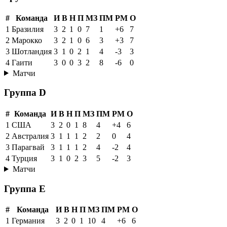
#
Команда
И
В
Н
П
МЗ
ПМ
РМ
О
1
Бразилия
3
2
1
0
7
1
+6
7
2
Марокко
3
2
1
0
6
3
+3
7
3
Шотландия
3
1
0
2
1
4
-3
3
4
Гаити
3
0
0
3
2
8
-6
0
Матчи
Группа D
#
Команда
И
В
Н
П
МЗ
ПМ
РМ
О
1
США
3
2
0
1
8
4
+4
6
2
Австралия
3
1
1
1
2
2
0
4
3
Парагвай
3
1
1
1
2
4
-2
4
4
Турция
3
1
0
2
3
5
-2
3
Матчи
Группа E
#
Команда
И
В
Н
П
МЗ
ПМ
РМ
О
1
Германия
3
2
0
1
10
4
+6
6