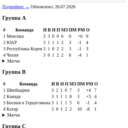
Подробнее →
Обновлено: 20.07.2026
Группа A
#
Команда
И
В
Н
П
МЗ
ПМ
РМ
О
1
Мексика
3
3
0
0
6
0
+6
9
2
ЮАР
3
1
1
1
2
3
-1
4
3
Республика Корея
3
1
0
2
2
3
-1
3
4
Чехия
3
0
1
2
2
6
-4
1
Матчи
Группа B
#
Команда
И
В
Н
П
МЗ
ПМ
РМ
О
1
Швейцария
3
2
1
0
7
3
+4
7
2
Канада
3
1
1
1
8
3
+5
4
3
Босния и Герцеговина
3
1
1
1
5
6
-1
4
4
Катар
3
0
1
2
2
10
-8
1
Матчи
Группа C