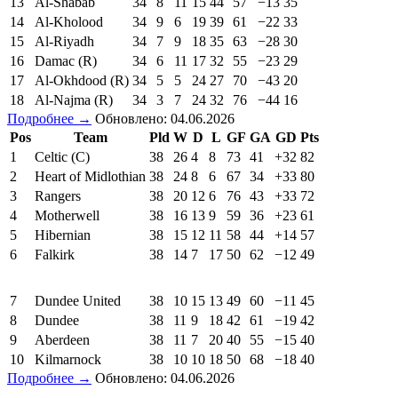
13
Al-Shabab
34
8
11
15
44
57
−13
35
14
Al-Kholood
34
9
6
19
39
61
−22
33
15
Al-Riyadh
34
7
9
18
35
63
−28
30
16
Damac (R)
34
6
11
17
32
55
−23
29
17
Al-Okhdood (R)
34
5
5
24
27
70
−43
20
18
Al-Najma (R)
34
3
7
24
32
76
−44
16
Подробнее →
Обновлено: 04.06.2026
Pos
Team
Pld
W
D
L
GF
GA
GD
Pts
1
Celtic (C)
38
26
4
8
73
41
+32
82
2
Heart of Midlothian
38
24
8
6
67
34
+33
80
3
Rangers
38
20
12
6
76
43
+33
72
4
Motherwell
38
16
13
9
59
36
+23
61
5
Hibernian
38
15
12
11
58
44
+14
57
6
Falkirk
38
14
7
17
50
62
−12
49
7
Dundee United
38
10
15
13
49
60
−11
45
8
Dundee
38
11
9
18
42
61
−19
42
9
Aberdeen
38
11
7
20
40
55
−15
40
10
Kilmarnock
38
10
10
18
50
68
−18
40
Подробнее →
Обновлено: 04.06.2026