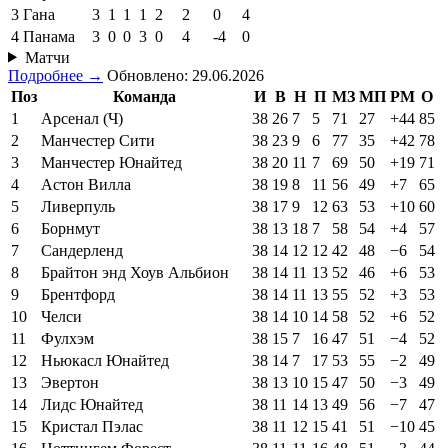
3
Гана
3
1
1
1
2
2
0
4
4
Панама
3
0
0
3
0
4
-4
0
Матчи
Подробнее →
Обновлено: 29.06.2026
Поз
Команда
И
В
Н
П
МЗ
МП
РМ
О
1
Арсенал (Ч)
38
26
7
5
71
27
+44
85
2
Манчестер Сити
38
23
9
6
77
35
+42
78
3
Манчестер Юнайтед
38
20
11
7
69
50
+19
71
4
Астон Вилла
38
19
8
11
56
49
+7
65
5
Ливерпуль
38
17
9
12
63
53
+10
60
6
Борнмут
38
13
18
7
58
54
+4
57
7
Сандерленд
38
14
12
12
42
48
−6
54
8
Брайтон энд Хоув Альбион
38
14
11
13
52
46
+6
53
9
Брентфорд
38
14
11
13
55
52
+3
53
10
Челси
38
14
10
14
58
52
+6
52
11
Фулхэм
38
15
7
16
47
51
−4
52
12
Ньюкасл Юнайтед
38
14
7
17
53
55
−2
49
13
Эвертон
38
13
10
15
47
50
−3
49
14
Лидс Юнайтед
38
11
14
13
49
56
−7
47
15
Кристал Пэлас
38
11
12
15
41
51
−10
45