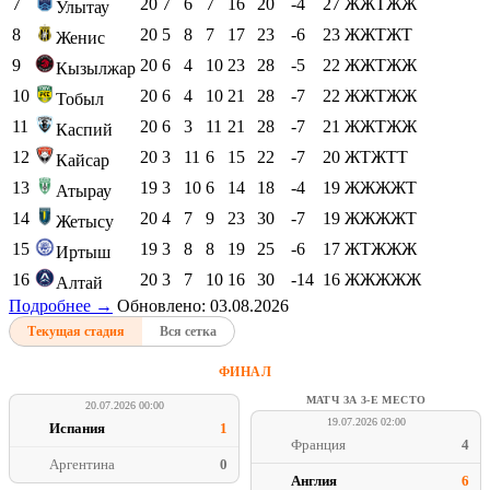
7
20
7
6
7
16
20
-4
27
ЖЖТЖЖ
Улытау
8
20
5
8
7
17
23
-6
23
ЖЖТЖТ
Женис
9
20
6
4
10
23
28
-5
22
ЖЖТЖЖ
Кызылжар
10
20
6
4
10
21
28
-7
22
ЖЖТЖЖ
Тобыл
11
20
6
3
11
21
28
-7
21
ЖЖТЖЖ
Каспий
12
20
3
11
6
15
22
-7
20
ЖТЖТТ
Кайсар
13
19
3
10
6
14
18
-4
19
ЖЖЖЖТ
Атырау
14
20
4
7
9
23
30
-7
19
ЖЖЖЖТ
Жетысу
15
19
3
8
8
19
25
-6
17
ЖТЖЖЖ
Иртыш
16
20
3
7
10
16
30
-14
16
ЖЖЖЖЖ
Алтай
Подробнее →
Обновлено: 03.08.2026
Текущая стадия
Вся сетка
ФИНАЛ
МАТЧ ЗА 3-Е МЕСТО
20.07.2026 00:00
19.07.2026 02:00
Испания
1
Франция
4
Аргентина
0
Англия
6