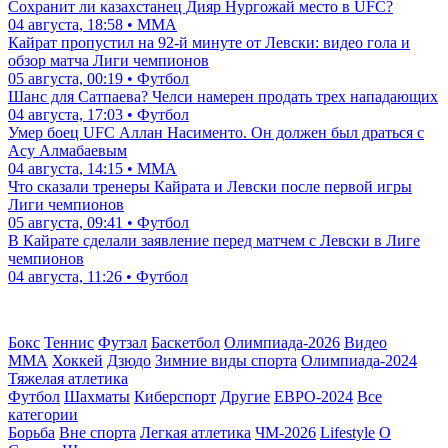
Сохранит ли казахстанец Дияр Нургожай место в UFC?
04 августа, 18:58 • ММА
Кайрат пропустил на 92-й минуте от Левски: видео гола и
обзор матча Лиги чемпионов
05 августа, 00:19 • Футбол
Шанс для Сатпаева? Челси намерен продать трех нападающих
04 августа, 17:03 • Футбол
Умер боец UFC Аллан Насименто. Он должен был драться с
Асу Алмабаевым
04 августа, 14:15 • ММА
Что сказали тренеры Кайрата и Левски после первой игры
Лиги чемпионов
05 августа, 09:41 • Футбол
В Кайрате сделали заявление перед матчем с Левски в Лиге
чемпионов
04 августа, 11:26 • Футбол
Бокс
Теннис
Футзал
Баскетбол
Олимпиада-2026
Видео
ММА
Хоккей
Дзюдо
Зимние виды спорта
Олимпиада-2024
Тяжелая атлетика
Футбол
Шахматы
Киберспорт
Другие
ЕВРО-2024
Все
категории
Борьба
Вне спорта
Легкая атлетика
ЧМ-2026
Lifestyle
О