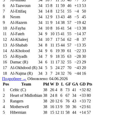
6
Al-Taawoun
34
15
8
11
59
46
+13
53
7
Al-Ettifaq
34
14
8
12
51
55
−4
50
8
Neom
34
12
9
13
43
48
−5
45
9
Al-Hazem
34
11
9
14
38
57
−19
42
10
Al-Fayha
34
10
8
16
41
54
−13
38
11
Al-Fateh
34
9
10
15
41
55
−14
37
12
Al-Khaleej
34
10
7
17
54
62
−8
37
13
Al-Shabab
34
8
11
15
44
57
−13
35
14
Al-Kholood
34
9
6
19
39
61
−22
33
15
Al-Riyadh
34
7
9
18
35
63
−28
30
16
Damac (R)
34
6
11
17
32
55
−23
29
17
Al-Okhdood (R)
34
5
5
24
27
70
−43
20
18
Al-Najma (R)
34
3
7
24
32
76
−44
16
Подробнее →
Обновлено: 04.06.2026
Pos
Team
Pld
W
D
L
GF
GA
GD
Pts
1
Celtic (C)
38
26
4
8
73
41
+32
82
2
Heart of Midlothian
38
24
8
6
67
34
+33
80
3
Rangers
38
20
12
6
76
43
+33
72
4
Motherwell
38
16
13
9
59
36
+23
61
5
Hibernian
38
15
12
11
58
44
+14
57