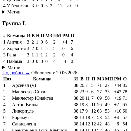
4
Узбекистан
3
0
0
3
2
11
-9
0
Матчи
Группа L
#
Команда
И
В
Н
П
МЗ
ПМ
РМ
О
1
Англия
3
2
1
0
6
2
+4
7
2
Хорватия
3
2
0
1
5
5
0
6
3
Гана
3
1
1
1
2
2
0
4
4
Панама
3
0
0
3
0
4
-4
0
Матчи
Подробнее →
Обновлено: 29.06.2026
Поз
Команда
И
В
Н
П
МЗ
МП
РМ
О
1
Арсенал (Ч)
38
26
7
5
71
27
+44
85
2
Манчестер Сити
38
23
9
6
77
35
+42
78
3
Манчестер Юнайтед
38
20
11
7
69
50
+19
71
4
Астон Вилла
38
19
8
11
56
49
+7
65
5
Ливерпуль
38
17
9
12
63
53
+10
60
6
Борнмут
38
13
18
7
58
54
+4
57
7
Сандерленд
38
14
12
12
42
48
−6
54
8
Брайтон энд Хоув Альбион
38
14
11
13
52
46
+6
53