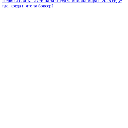
Первый бой Казахстана за титул чемпиона мира в 2026 году:
где, когда и что за боксер?