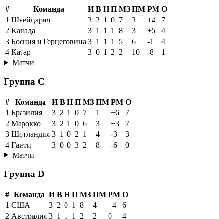
#
Команда
И
В
Н
П
МЗ
ПМ
РМ
О
1
Швейцария
3
2
1
0
7
3
+4
7
2
Канада
3
1
1
1
8
3
+5
4
3
Босния и Герцеговина
3
1
1
1
5
6
-1
4
4
Катар
3
0
1
2
2
10
-8
1
Матчи
Группа C
#
Команда
И
В
Н
П
МЗ
ПМ
РМ
О
1
Бразилия
3
2
1
0
7
1
+6
7
2
Марокко
3
2
1
0
6
3
+3
7
3
Шотландия
3
1
0
2
1
4
-3
3
4
Гаити
3
0
0
3
2
8
-6
0
Матчи
Группа D
#
Команда
И
В
Н
П
МЗ
ПМ
РМ
О
1
США
3
2
0
1
8
4
+4
6
2
Австралия
3
1
1
1
2
2
0
4