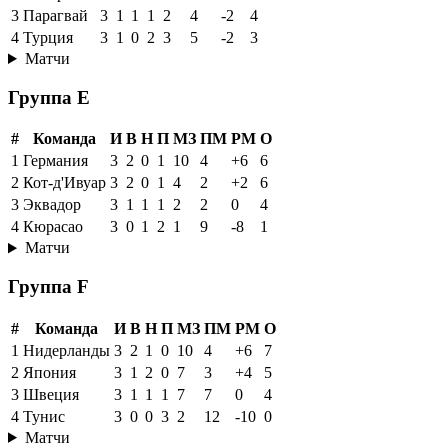
3
Парагвай
3
1
1
1
2
4
-2
4
4
Турция
3
1
0
2
3
5
-2
3
Матчи
Группа E
#
Команда
И
В
Н
П
МЗ
ПМ
РМ
О
1
Германия
3
2
0
1
10
4
+6
6
2
Кот-д'Ивуар
3
2
0
1
4
2
+2
6
3
Эквадор
3
1
1
1
2
2
0
4
4
Кюрасао
3
0
1
2
1
9
-8
1
Матчи
Группа F
#
Команда
И
В
Н
П
МЗ
ПМ
РМ
О
1
Нидерланды
3
2
1
0
10
4
+6
7
2
Япония
3
1
2
0
7
3
+4
5
3
Швеция
3
1
1
1
7
7
0
4
4
Тунис
3
0
0
3
2
12
-10
0
Матчи