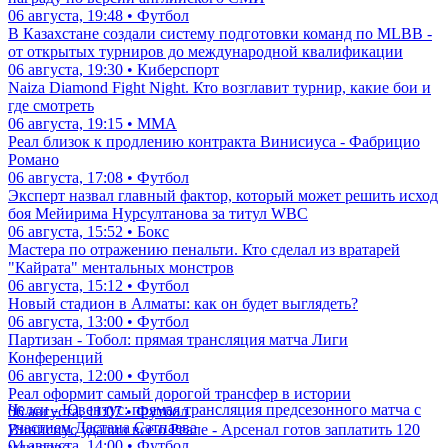
06 августа, 19:48 • Футбол
В Казахстане создали систему подготовки команд по MLBB -
от открытых турниров до международной квалификации
06 августа, 19:30 • Киберспорт
Naiza Diamond Fight Night. Кто возглавит турнир, какие бои и
где смотреть
06 августа, 19:15 • ММА
Реал близок к продлению контракта Винисиуса - Фабрицио
Романо
06 августа, 17:08 • Футбол
Эксперт назвал главный фактор, который может решить исход
боя Мейирима Нурсултанова за титул WBC
06 августа, 15:52 • Бокс
Мастера по отражению пенальти. Кто сделал из вратарей
"Кайрата" ментальных монстров
06 августа, 15:12 • Футбол
Новый стадион в Алматы: как он будет выглядеть?
06 августа, 13:00 • Футбол
Партизан - Тобол: прямая трансляция матча Лиги
Конференций
06 августа, 12:00 • Футбол
Реал оформит самый дорогой трансфер в истории
Челси - Ювентус: прямая трансляция предсезонного матча с
06 августа, 11:07 • Футбол
участием Дастана Сатпаева
Винисиус удалил все о Реале - Арсенал готов заплатить 120
04 августа, 14:00 • Футбол
млн евро