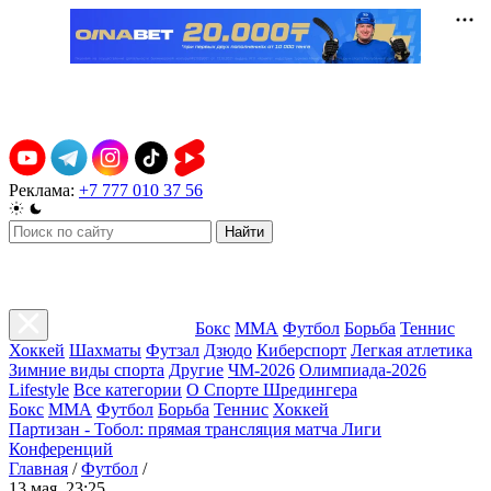
Реклама:
+7 777 010 37 56
Найти
Бокс
ММА
Футбол
Борьба
Теннис
Хоккей
Шахматы
Футзал
Дзюдо
Киберспорт
Легкая атлетика
Зимние виды спорта
Другие
ЧМ-2026
Олимпиада-2026
Lifestyle
Все категории
О Спорте Шредингера
Бокс
ММА
Футбол
Борьба
Теннис
Хоккей
Партизан - Тобол: прямая трансляция матча Лиги
Конференций
Главная
/
Футбол
/
13 мая, 23:25