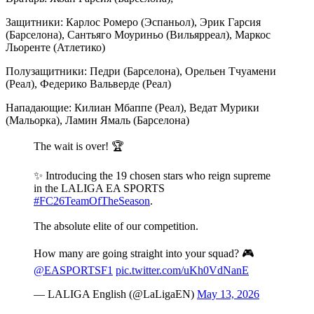
Защитники: Карлос Ромеро (Эспаньол), Эрик Гарсия
(Барселона), Сантьяго Моуриньо (Вильярреал), Маркос
Льоренте (Атлетико)
Полузащитники: Педри (Барселона), Орельен Тчуамени
(Реал), Федерико Вальверде (Реал)
Нападающие: Килиан Мбаппе (Реал), Ведат Мурики
(Мальорка), Ламин Ямаль (Барселона)
The wait is over! 🏆
✨ Introducing the 19 chosen stars who reign supreme
in the LALIGA EA SPORTS
#FC26TeamOfTheSeason
.
The absolute elite of our competition.
How many are going straight into your squad? 🎮
@EASPORTSF1
pic.twitter.com/uKh0VdNanE
— LALIGA English (@LaLigaEN)
May 13, 2026