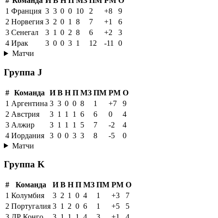
#
Команда
И
В
Н
П
МЗ
ПМ
РМ
О
1
Франция
3
3
0
0
10
2
+8
9
2
Норвегия
3
2
0
1
8
7
+1
6
3
Сенегал
3
1
0
2
8
6
+2
3
4
Ирак
3
0
0
3
1
12
-11
0
Матчи
Группа J
#
Команда
И
В
Н
П
МЗ
ПМ
РМ
О
1
Аргентина
3
3
0
0
8
1
+7
9
2
Австрия
3
1
1
1
6
6
0
4
3
Алжир
3
1
1
1
5
7
-2
4
4
Иордания
3
0
0
3
3
8
-5
0
Матчи
Группа K
#
Команда
И
В
Н
П
МЗ
ПМ
РМ
О
1
Колумбия
3
2
1
0
4
1
+3
7
2
Португалия
3
1
2
0
6
1
+5
5
3
ДР Конго
3
1
1
1
4
3
+1
4