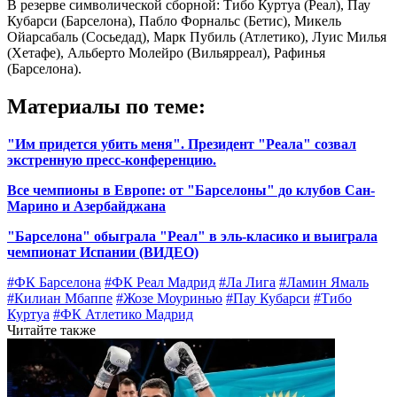
В резерве символической сборной: Тибо Куртуа (Реал), Пау
Кубарси (Барселона), Пабло Форнальс (Бетис), Микель
Ойарсабаль (Сосьедад), Марк Пубиль (Атлетико), Луис Милья
(Хетафе), Альберто Молейро (Вильярреал), Рафинья
(Барселона).
Материалы по теме:
"Им придется убить меня". Президент "Реала" созвал
экстренную пресс-конференцию.
Все чемпионы в Европе: от "Барселоны" до клубов Сан-
Марино и Азербайджана
"Барселона" обыграла "Реал" в эль-класико и выиграла
чемпионат Испании (ВИДЕО)
#ФК Барселона
#ФК Реал Мадрид
#Ла Лига
#Ламин Ямаль
#Килиан Мбаппе
#Жозе Моуринью
#Пау Кубарси
#Тибо
Куртуа
#ФК Атлетико Мадрид
Читайте также