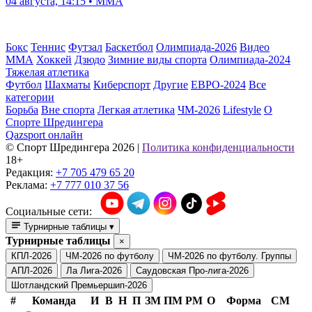
04 августа, 14:15 • ММА
Бокс
Теннис
Футзал
Баскетбол
Олимпиада-2026
Видео
ММА
Хоккей
Дзюдо
Зимние виды спорта
Олимпиада-2024
Тяжелая атлетика
Футбол
Шахматы
Киберспорт
Другие
ЕВРО-2024
Все
категории
Борьба
Вне спорта
Легкая атлетика
ЧМ-2026
Lifestyle
О
Спорте Шредингера
Qazsport онлайн
© Cпорт Шредингера 2026
|
Политика конфиденциальности
18+
Редакция:
+7 705 479 65 20
Реклама:
+7 777 010 37 56
Социальные сети:
Турнирные таблицы
▾
Турнирные таблицы
×
КПЛ-2026
ЧМ-2026 по футболу
ЧМ-2026 по футболу. Группы
АПЛ-2026
Ла Лига-2026
Саудовская Про-лига-2026
Шотландский Премьершип-2026
#
Команда
И
В
Н
П
ЗМ
ПМ
РМ
О
Форма
СМ