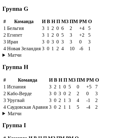
Группа G
#
Команда
И
В
Н
П
МЗ
ПМ
РМ
О
1
Бельгия
3
1
2
0
6
2
+4
5
2
Египет
3
1
2
0
5
3
+2
5
3
Иран
3
0
3
0
3
3
0
3
4
Новая Зеландия
3
0
1
2
4
10
-6
1
Матчи
Группа H
#
Команда
И
В
Н
П
МЗ
ПМ
РМ
О
1
Испания
3
2
1
0
5
0
+5
7
2
Кабо-Верде
3
0
3
0
2
2
0
3
3
Уругвай
3
0
2
1
3
4
-1
2
4
Саудовская Аравия
3
0
2
1
1
5
-4
2
Матчи
Группа I