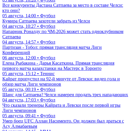
Все конкуренты Дастана Сатпаева за место в составе Челси:
кто они?
05 августа, 14:00 • Футбол
Кумира Сатпаева захотели забрать из Челси
04 августа, 10:27 • Футбол
Напарник Роналду по ЧМ-2026 может стать одноклубником
Сатпаева
04 августа, 14:57 • Футбол
Партизан - Тобол: прямая трансляция матча Лиги
Конференций
06 августа, 12:00 • Футбол
Елена Рыбакина - Дарья Касаткина. Прямая трансляция
первого матча казахстанки на Мастерс в Торонто
05 августа, 15:12 • Теннис
Кайрат пропустил на 92-й минуте от Левски: видео гола и
обзор матча Лиги чемпионов
05 августа, 00:19 • Футбол
Шанс для Сатпаева? Челси намерен продать трех нападающих
04 августа, 17:03 • Футбол
Что сказали тренеры Кайрата и Левски после первой игры
Лиги чемпионов
05 августа, 09:41 • Футбол
Умер боец UFC Аллан Насименто. Он должен был драться с
Асу Алмабаевым