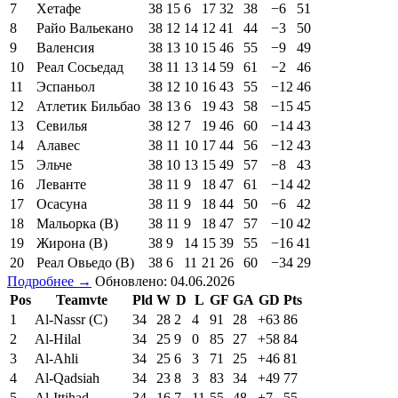
7
Хетафе
38
15
6
17
32
38
−6
51
8
Райо Вальекано
38
12
14
12
41
44
−3
50
9
Валенсия
38
13
10
15
46
55
−9
49
10
Реал Сосьедад
38
11
13
14
59
61
−2
46
11
Эспаньол
38
12
10
16
43
55
−12
46
12
Атлетик Бильбао
38
13
6
19
43
58
−15
45
13
Севилья
38
12
7
19
46
60
−14
43
14
Алавес
38
11
10
17
44
56
−12
43
15
Эльче
38
10
13
15
49
57
−8
43
16
Леванте
38
11
9
18
47
61
−14
42
17
Осасуна
38
11
9
18
44
50
−6
42
18
Мальорка (В)
38
11
9
18
47
57
−10
42
19
Жирона (В)
38
9
14
15
39
55
−16
41
20
Реал Овьедо (В)
38
6
11
21
26
60
−34
29
Подробнее →
Обновлено: 04.06.2026
Pos
Teamvte
Pld
W
D
L
GF
GA
GD
Pts
1
Al-Nassr (C)
34
28
2
4
91
28
+63
86
2
Al-Hilal
34
25
9
0
85
27
+58
84
3
Al-Ahli
34
25
6
3
71
25
+46
81
4
Al-Qadsiah
34
23
8
3
83
34
+49
77
5
Al-Ittihad
34
16
7
11
55
48
+7
55