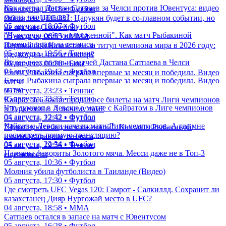
Как сыграл Дастан Сатпаев за Челси против Ювентуса: видео
06 августа, 10:18 • Футбол
матча, что дальше?
Объявлен UFC 331: Царукян будет в со-главном событии, но
05 августа, 18:07 • Футбол
не против Оливейры
"Чувствую себя уничтоженной". Как матч Рыбакиной
06 августа, 06:55 • ММА
изменил правила тенниса
Первый бой Казахстана за титул чемпиона мира в 2026 году:
05 августа, 19:56 • Теннис
где, когда и что за боксер?
Видео всех голов и матчей Дастана Сатпаева в Челси
06 августа, 06:26 • Бокс
04 августа, 19:43 • Футбол
Елена Рыбакина сыграла впервые за месяц и победила. Видео
Елена Рыбакина сыграла впервые за месяц и победила. Видео
матча
матча
05 августа, 23:23 • Теннис
05 августа, 23:23 • Теннис
Кайрат за 6 часов продал все билеты на матч Лиги чемпионов
Что думают в Левски о матче с Кайратом в Лиге чемпионов
в Туркестане. А почему там?
04 августа, 12:42 • Футбол
05 августа, 22:32 • Футбол
Кайрат и Левски начали матч Лиги чемпионов. А где мне
"Чувствую себя уничтоженной". Как матч Рыбакиной
посмотреть прямую трансляцию?
изменил правила тенниса
04 августа, 22:34 • Футбол
05 августа, 19:56 • Теннис
Названы фавориты Золотого мяча. Месси даже не в Топ-3
еще новости
05 августа, 10:36 • Футбол
Молния убила футболиста в Таиланде (Видео)
05 августа, 17:30 • Футбол
Где смотреть UFC Vegas 120: Гамрот - Салкиллд. Сохранит ли
казахстанец Дияр Нургожай место в UFC?
04 августа, 18:58 • ММА
Сатпаев остался в запасе на матч с Ювентусом
05 августа, 16:28 • Футбол