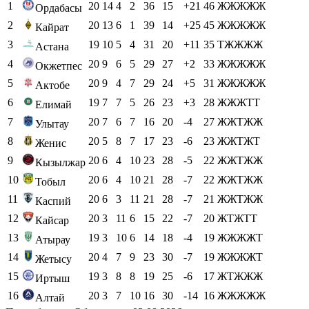
1
20
14
4
2
36
15
+21
46
ЖЖЖЖЖ
Ордабасы
2
20
13
6
1
39
14
+25
45
ЖЖЖЖЖ
Кайрат
3
19
10
5
4
31
20
+11
35
ТЖЖЖЖ
Астана
4
20
9
6
5
29
27
+2
33
ЖЖЖЖЖ
Окжетпес
5
20
9
4
7
29
24
+5
31
ЖЖЖЖЖ
Актобе
6
19
7
7
5
26
23
+3
28
ЖЖЖТТ
Елимай
7
20
7
6
7
16
20
-4
27
ЖЖТЖЖ
Улытау
8
20
5
8
7
17
23
-6
23
ЖЖТЖТ
Женис
9
20
6
4
10
23
28
-5
22
ЖЖТЖЖ
Кызылжар
10
20
6
4
10
21
28
-7
22
ЖЖТЖЖ
Тобыл
11
20
6
3
11
21
28
-7
21
ЖЖТЖЖ
Каспий
12
20
3
11
6
15
22
-7
20
ЖТЖТТ
Кайсар
13
19
3
10
6
14
18
-4
19
ЖЖЖЖТ
Атырау
14
20
4
7
9
23
30
-7
19
ЖЖЖЖТ
Жетысу
15
19
3
8
8
19
25
-6
17
ЖТЖЖЖ
Иртыш
16
20
3
7
10
16
30
-14
16
ЖЖЖЖЖ
Алтай