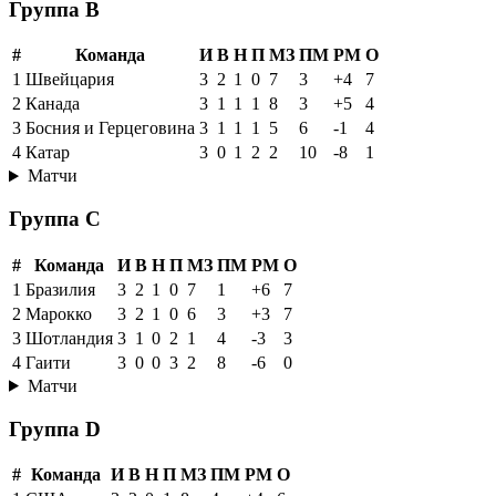
Группа B
#
Команда
И
В
Н
П
МЗ
ПМ
РМ
О
1
Швейцария
3
2
1
0
7
3
+4
7
2
Канада
3
1
1
1
8
3
+5
4
3
Босния и Герцеговина
3
1
1
1
5
6
-1
4
4
Катар
3
0
1
2
2
10
-8
1
Матчи
Группа C
#
Команда
И
В
Н
П
МЗ
ПМ
РМ
О
1
Бразилия
3
2
1
0
7
1
+6
7
2
Марокко
3
2
1
0
6
3
+3
7
3
Шотландия
3
1
0
2
1
4
-3
3
4
Гаити
3
0
0
3
2
8
-6
0
Матчи
Группа D
#
Команда
И
В
Н
П
МЗ
ПМ
РМ
О