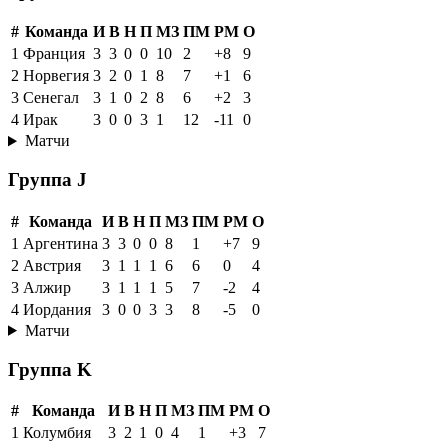
#
Команда
И
В
Н
П
МЗ
ПМ
РМ
О
1
Франция
3
3
0
0
10
2
+8
9
2
Норвегия
3
2
0
1
8
7
+1
6
3
Сенегал
3
1
0
2
8
6
+2
3
4
Ирак
3
0
0
3
1
12
-11
0
Матчи
Группа J
#
Команда
И
В
Н
П
МЗ
ПМ
РМ
О
1
Аргентина
3
3
0
0
8
1
+7
9
2
Австрия
3
1
1
1
6
6
0
4
3
Алжир
3
1
1
1
5
7
-2
4
4
Иордания
3
0
0
3
3
8
-5
0
Матчи
Группа K
#
Команда
И
В
Н
П
МЗ
ПМ
РМ
О
1
Колумбия
3
2
1
0
4
1
+3
7