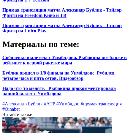
Прямая трансляция матча Александр Бублик - Тэйлор
Фритц на Freedom Кино и ТВ
Прямая трансляция матча Александр Бублик - Тэйлор
Фритц на Unico Play
Материалы по теме:
Соболенко вылетела с Уимблдона. Рыбакина все ближе в
рейтинге к первой ракетке мира
Бублик вышел в 1/8 финала на Уимблдоне. Рубился
четыре часа и пять сетов. Видеообзор
Надо что-то менять - Рыбакина прокомментировала
ранний вылет с Уимблдона
#Александр Бублик
#АТР
#Уимблдон
#прямая трансляция
#Oinabet
Читайте также