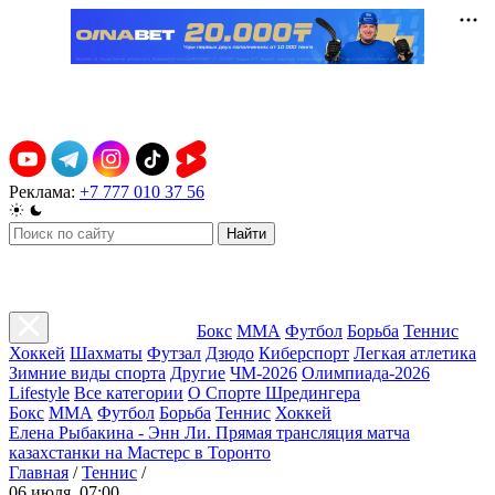
Реклама:
+7 777 010 37 56
Найти
Бокс
ММА
Футбол
Борьба
Теннис
Хоккей
Шахматы
Футзал
Дзюдо
Киберспорт
Легкая атлетика
Зимние виды спорта
Другие
ЧМ-2026
Олимпиада-2026
Lifestyle
Все категории
О Спорте Шредингера
Бокс
ММА
Футбол
Борьба
Теннис
Хоккей
Елена Рыбакина - Энн Ли. Прямая трансляция матча
казахстанки на Мастерс в Торонто
Главная
/
Теннис
/
06 июля, 07:00