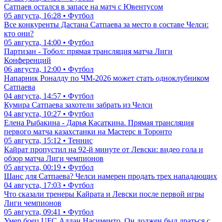
Сатпаев остался в запасе на матч с Ювентусом
05 августа, 16:28 • Футбол
Все конкуренты Дастана Сатпаева за место в составе Челси:
кто они?
05 августа, 14:00 • Футбол
Партизан - Тобол: прямая трансляция матча Лиги
Конференций
06 августа, 12:00 • Футбол
Напарник Роналду по ЧМ-2026 может стать одноклубником
Сатпаева
04 августа, 14:57 • Футбол
Кумира Сатпаева захотели забрать из Челси
04 августа, 10:27 • Футбол
Елена Рыбакина - Дарья Касаткина. Прямая трансляция
первого матча казахстанки на Мастерс в Торонто
05 августа, 15:12 • Теннис
Кайрат пропустил на 92-й минуте от Левски: видео гола и
обзор матча Лиги чемпионов
05 августа, 00:19 • Футбол
Шанс для Сатпаева? Челси намерен продать трех нападающих
04 августа, 17:03 • Футбол
Что сказали тренеры Кайрата и Левски после первой игры
Лиги чемпионов
05 августа, 09:41 • Футбол
Умер боец UFC Аллан Насименто. Он должен был драться с