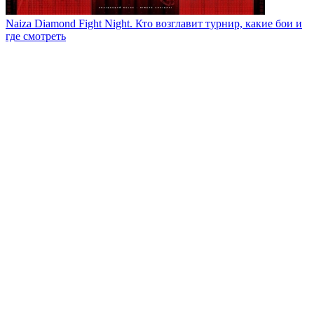
Naiza Diamond Fight Night. Кто возглавит турнир, какие бои и
где смотреть