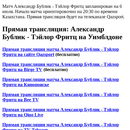
Матч Александр Бублик - Тэйлор Фритц запланирован на 6
июля. Начало матча ориентировочно на 20:30 по времени
Казахстана. Прямая трансляция будет на телеканале Qazsport.
Прямая трансляция: Александр
Бублик - Тэйлор Фритц на Уимблдоне
Прямая трансляция матча Александр Бублик - Тэйлор
Фритц на сайте Qazsport
(бесплатно)
Прямая трансляция матча Александр Бублик - Тэйлор
Фритц на Birge TV
(бесплатно)
Прямая трансляция матча Александр Бублик - Тэйлор
Фритц на Кинопоиске
Прямая трансляция матча Александр Бублик - Тэйлор
Фритц на Bee TV
Прямая трансляция матча Александр Бублик - Тэйлор
Фритц на Qino Live
Прямая трансляция матча Александр Бублик - Тэйлор
Фритц на TV Telecom