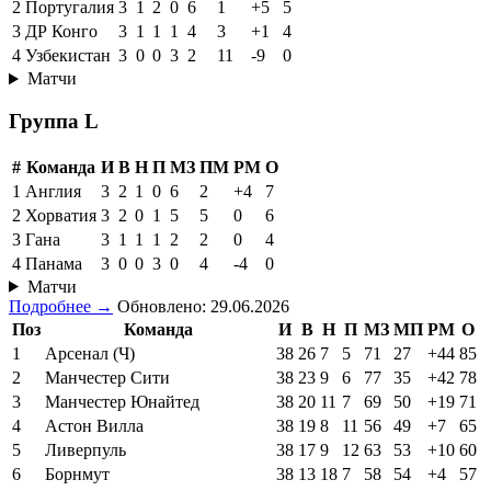
2
Португалия
3
1
2
0
6
1
+5
5
3
ДР Конго
3
1
1
1
4
3
+1
4
4
Узбекистан
3
0
0
3
2
11
-9
0
Матчи
Группа L
#
Команда
И
В
Н
П
МЗ
ПМ
РМ
О
1
Англия
3
2
1
0
6
2
+4
7
2
Хорватия
3
2
0
1
5
5
0
6
3
Гана
3
1
1
1
2
2
0
4
4
Панама
3
0
0
3
0
4
-4
0
Матчи
Подробнее →
Обновлено: 29.06.2026
Поз
Команда
И
В
Н
П
МЗ
МП
РМ
О
1
Арсенал (Ч)
38
26
7
5
71
27
+44
85
2
Манчестер Сити
38
23
9
6
77
35
+42
78
3
Манчестер Юнайтед
38
20
11
7
69
50
+19
71
4
Астон Вилла
38
19
8
11
56
49
+7
65
5
Ливерпуль
38
17
9
12
63
53
+10
60
6
Борнмут
38
13
18
7
58
54
+4
57