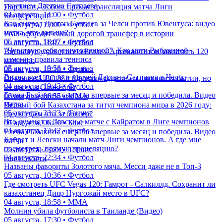
участием Дастана Сатпаева
Партизан - Тобол: прямая трансляция матча Лиги
04 августа, 14:00 • Футбол
Конференций
Как сыграл Дастан Сатпаев за Челси против Ювентуса: видео
06 августа, 12:00 • Футбол
матча, что дальше?
Реал оформит самый дорогой трансфер в истории
05 августа, 18:07 • Футбол
06 августа, 11:07 • Футбол
"Чувствую себя уничтоженной". Как матч Рыбакиной
Винисиус удалил все о Реале - Арсенал готов заплатить 120
изменил правила тенниса
млн евро
05 августа, 19:56 • Теннис
06 августа, 10:18 • Футбол
Видео всех голов и матчей Дастана Сатпаева в Челси
Объявлен UFC 331: Царукян будет в со-главном событии, но
04 августа, 19:43 • Футбол
не против Оливейры
Елена Рыбакина сыграла впервые за месяц и победила. Видео
06 августа, 06:55 • ММА
матча
Первый бой Казахстана за титул чемпиона мира в 2026 году:
05 августа, 23:23 • Теннис
где, когда и что за боксер?
Что думают в Левски о матче с Кайратом в Лиге чемпионов
06 августа, 06:26 • Бокс
04 августа, 12:42 • Футбол
Елена Рыбакина сыграла впервые за месяц и победила. Видео
Кайрат и Левски начали матч Лиги чемпионов. А где мне
матча
посмотреть прямую трансляцию?
05 августа, 23:23 • Теннис
04 августа, 22:34 • Футбол
еще новости
Названы фавориты Золотого мяча. Месси даже не в Топ-3
05 августа, 10:36 • Футбол
Где смотреть UFC Vegas 120: Гамрот - Салкиллд. Сохранит ли
казахстанец Дияр Нургожай место в UFC?
04 августа, 18:58 • ММА
Молния убила футболиста в Таиланде (Видео)
05 августа, 17:30 • Футбол