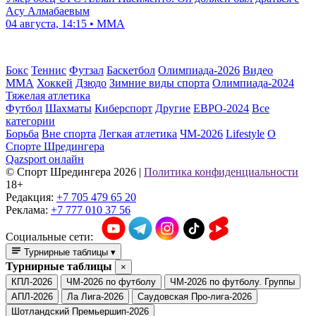
Асу Алмабаевым
04 августа, 14:15 • ММА
Бокс
Теннис
Футзал
Баскетбол
Олимпиада-2026
Видео
ММА
Хоккей
Дзюдо
Зимние виды спорта
Олимпиада-2024
Тяжелая атлетика
Футбол
Шахматы
Киберспорт
Другие
ЕВРО-2024
Все
категории
Борьба
Вне спорта
Легкая атлетика
ЧМ-2026
Lifestyle
О
Спорте Шредингера
Qazsport онлайн
© Cпорт Шредингера 2026
|
Политика конфиденциальности
18+
Редакция:
+7 705 479 65 20
Реклама:
+7 777 010 37 56
Социальные сети:
Турнирные таблицы
▾
Турнирные таблицы
×
КПЛ-2026
ЧМ-2026 по футболу
ЧМ-2026 по футболу. Группы
АПЛ-2026
Ла Лига-2026
Саудовская Про-лига-2026
Шотландский Премьершип-2026