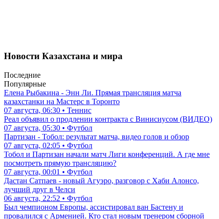
Новости Казахстана и мира
Последние
Популярные
Елена Рыбакина - Энн Ли. Прямая трансляция матча
казахстанки на Мастерс в Торонто
07 августа, 06:30 • Теннис
Реал объявил о продлении контракта с Винисиусом (ВИДЕО)
07 августа, 05:30 • Футбол
Партизан - Тобол: результат матча, видео голов и обзор
07 августа, 02:05 • Футбол
Тобол и Партизан начали матч Лиги конференций. А где мне
посмотреть прямую трансляцию?
07 августа, 00:01 • Футбол
Дастан Сатпаев - новый Агуэро, разговор с Хаби Алонсо,
лучший друг в Челси
06 августа, 22:52 • Футбол
Был чемпионом Европы, ассистировал ван Бастену и
провалился с Арменией. Кто стал новым тренером сборной