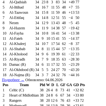
4
Al-Qadsiah
34
23
8
3
83
34
+49
77
5
Al-Ittihad
34
16
7
11
55
48
+7
55
6
Al-Taawoun
34
15
8
11
59
46
+13
53
7
Al-Ettifaq
34
14
8
12
51
55
−4
50
8
Neom
34
12
9
13
43
48
−5
45
9
Al-Hazem
34
11
9
14
38
57
−19
42
10
Al-Fayha
34
10
8
16
41
54
−13
38
11
Al-Fateh
34
9
10
15
41
55
−14
37
12
Al-Khaleej
34
10
7
17
54
62
−8
37
13
Al-Shabab
34
8
11
15
44
57
−13
35
14
Al-Kholood
34
9
6
19
39
61
−22
33
15
Al-Riyadh
34
7
9
18
35
63
−28
30
16
Damac (R)
34
6
11
17
32
55
−23
29
17
Al-Okhdood (R)
34
5
5
24
27
70
−43
20
18
Al-Najma (R)
34
3
7
24
32
76
−44
16
Подробнее →
Обновлено: 04.06.2026
Pos
Team
Pld
W
D
L
GF
GA
GD
Pts
1
Celtic (C)
38
26
4
8
73
41
+32
82
2
Heart of Midlothian
38
24
8
6
67
34
+33
80
3
Rangers
38
20
12
6
76
43
+33
72
4
Motherwell
38
16
13
9
59
36
+23
61