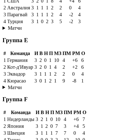
1
США
3
2
0
1
8
4
+4
6
2
Австралия
3
1
1
1
2
2
0
4
3
Парагвай
3
1
1
1
2
4
-2
4
4
Турция
3
1
0
2
3
5
-2
3
Матчи
Группа E
#
Команда
И
В
Н
П
МЗ
ПМ
РМ
О
1
Германия
3
2
0
1
10
4
+6
6
2
Кот-д'Ивуар
3
2
0
1
4
2
+2
6
3
Эквадор
3
1
1
1
2
2
0
4
4
Кюрасао
3
0
1
2
1
9
-8
1
Матчи
Группа F
#
Команда
И
В
Н
П
МЗ
ПМ
РМ
О
1
Нидерланды
3
2
1
0
10
4
+6
7
2
Япония
3
1
2
0
7
3
+4
5
3
Швеция
3
1
1
1
7
7
0
4
4
Тунис
3
0
0
3
2
12
-10
0