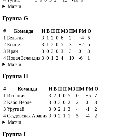
Матчи
Группа G
#
Команда
И
В
Н
П
МЗ
ПМ
РМ
О
1
Бельгия
3
1
2
0
6
2
+4
5
2
Египет
3
1
2
0
5
3
+2
5
3
Иран
3
0
3
0
3
3
0
3
4
Новая Зеландия
3
0
1
2
4
10
-6
1
Матчи
Группа H
#
Команда
И
В
Н
П
МЗ
ПМ
РМ
О
1
Испания
3
2
1
0
5
0
+5
7
2
Кабо-Верде
3
0
3
0
2
2
0
3
3
Уругвай
3
0
2
1
3
4
-1
2
4
Саудовская Аравия
3
0
2
1
1
5
-4
2
Матчи
Группа I