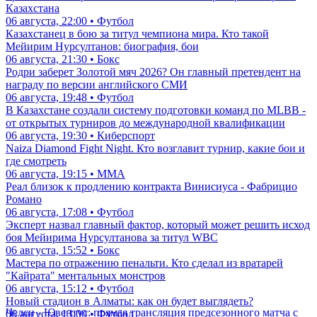
Казахстана
06 августа, 22:00 • Футбол
Казахстанец в бою за титул чемпиона мира. Кто такой
Мейирим Нурсултанов: биография, бои
06 августа, 21:30 • Бокс
Родри заберет Золотой мяч 2026? Он главный претендент на
награду по версии английского СМИ
06 августа, 19:48 • Футбол
В Казахстане создали систему подготовки команд по MLBB -
от открытых турниров до международной квалификации
06 августа, 19:30 • Киберспорт
Naiza Diamond Fight Night. Кто возглавит турнир, какие бои и
где смотреть
06 августа, 19:15 • ММА
Реал близок к продлению контракта Винисиуса - Фабрицио
Романо
06 августа, 17:08 • Футбол
Эксперт назвал главный фактор, который может решить исход
боя Мейирима Нурсултанова за титул WBC
06 августа, 15:52 • Бокс
Мастера по отражению пенальти. Кто сделал из вратарей
"Кайрата" ментальных монстров
06 августа, 15:12 • Футбол
Новый стадион в Алматы: как он будет выглядеть?
Челси - Ювентус: прямая трансляция предсезонного матча с
06 августа, 13:00 • Футбол