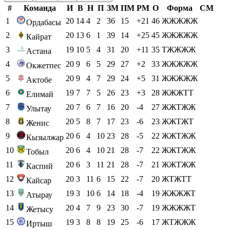
#
Команда
И
В
Н
П
ЗМ
ПМ
РМ
О
Форма
СМ
1
20
14
4
2
36
15
+21
46
ЖЖЖЖЖ
Ордабасы
2
20
13
6
1
39
14
+25
45
ЖЖЖЖЖ
Кайрат
3
19
10
5
4
31
20
+11
35
ТЖЖЖЖ
Астана
4
20
9
6
5
29
27
+2
33
ЖЖЖЖЖ
Окжетпес
5
20
9
4
7
29
24
+5
31
ЖЖЖЖЖ
Актобе
6
19
7
7
5
26
23
+3
28
ЖЖЖТТ
Елимай
7
20
7
6
7
16
20
-4
27
ЖЖТЖЖ
Улытау
8
20
5
8
7
17
23
-6
23
ЖЖТЖТ
Женис
9
20
6
4
10
23
28
-5
22
ЖЖТЖЖ
Кызылжар
10
20
6
4
10
21
28
-7
22
ЖЖТЖЖ
Тобыл
11
20
6
3
11
21
28
-7
21
ЖЖТЖЖ
Каспий
12
20
3
11
6
15
22
-7
20
ЖТЖТТ
Кайсар
13
19
3
10
6
14
18
-4
19
ЖЖЖЖТ
Атырау
14
20
4
7
9
23
30
-7
19
ЖЖЖЖТ
Жетысу
15
19
3
8
8
19
25
-6
17
ЖТЖЖЖ
Иртыш