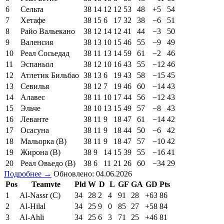
6
Сельта
38
14
12
12
53
48
+5
54
7
Хетафе
38
15
6
17
32
38
−6
51
8
Райо Вальекано
38
12
14
12
41
44
−3
50
9
Валенсия
38
13
10
15
46
55
−9
49
10
Реал Сосьедад
38
11
13
14
59
61
−2
46
11
Эспаньол
38
12
10
16
43
55
−12
46
12
Атлетик Бильбао
38
13
6
19
43
58
−15
45
13
Севилья
38
12
7
19
46
60
−14
43
14
Алавес
38
11
10
17
44
56
−12
43
15
Эльче
38
10
13
15
49
57
−8
43
16
Леванте
38
11
9
18
47
61
−14
42
17
Осасуна
38
11
9
18
44
50
−6
42
18
Мальорка (В)
38
11
9
18
47
57
−10
42
19
Жирона (В)
38
9
14
15
39
55
−16
41
20
Реал Овьедо (В)
38
6
11
21
26
60
−34
29
Подробнее →
Обновлено: 04.06.2026
Pos
Teamvte
Pld
W
D
L
GF
GA
GD
Pts
1
Al-Nassr (C)
34
28
2
4
91
28
+63
86
2
Al-Hilal
34
25
9
0
85
27
+58
84
3
Al-Ahli
34
25
6
3
71
25
+46
81