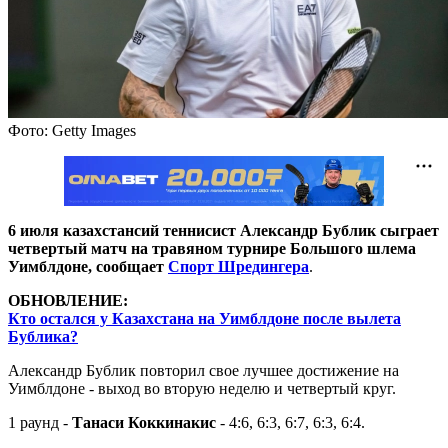
Фото: Getty Images
6 июля казахстансий теннисист Александр Бублик сыграет
четвертый матч на травяном турнире Большого шлема
Уимблдоне, сообщает
Спорт Шредингера
.
ОБНОВЛЕНИЕ:
Кто остался у Казахстана на Уимблдоне после вылета
Бублика?
Александр Бублик повторил свое лучшее достижение на
Уимблдоне - выход во вторую неделю и четвертый круг.
1 раунд -
Танаси Коккинакис
- 4:6, 6:3, 6:7, 6:3, 6:4.