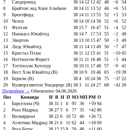
7
Сандерленд
38
14
12
12
42
48
−6
54
8
Брайтон энд Хоув Альбион
38
14
11
13
52
46
+6
53
9
Брентфорд
38
14
11
13
55
52
+3
53
10
Челси
38
14
10
14
58
52
+6
52
11
Фулхэм
38
15
7
16
47
51
−4
52
12
Ньюкасл Юнайтед
38
14
7
17
53
55
−2
49
13
Эвертон
38
13
10
15
47
50
−3
49
14
Лидс Юнайтед
38
11
14
13
49
56
−7
47
15
Кристал Пэлас
38
11
12
15
41
51
−10
45
16
Ноттингем Форест
38
11
11
16
48
51
−3
44
17
Тоттенхэм Хотспур
38
10
11
17
48
57
−9
41
18
Вест Хэм Юнайтед (В)
38
10
9
19
46
65
−19
39
19
Бернли (В)
38
4
10
24
38
75
−37
22
20
Вулверхэмптон Уондерерс (В)
38
3
11
24
27
68
−41
20
Подробнее →
Обновлено: 04.06.2026
Поз
Команда
И
В
Н
П
МЗ
МП
РМ
О
1
Барселона (Ч)
38
31
1
6
95
36
+59
94
2
Реал Мадрид
38
27
5
6
77
35
+42
86
3
Вильярреал
38
22
6
10
72
46
+26
72
4
Атлетико Мадрид
38
21
6
11
62
44
+18
69
5
Реал Бетис
38
15
15
8
59
48
+11
60