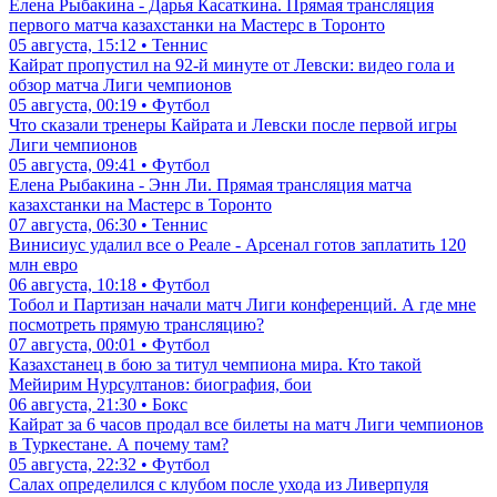
Елена Рыбакина - Дарья Касаткина. Прямая трансляция
первого матча казахстанки на Мастерс в Торонто
05 августа, 15:12 • Теннис
Кайрат пропустил на 92-й минуте от Левски: видео гола и
обзор матча Лиги чемпионов
05 августа, 00:19 • Футбол
Что сказали тренеры Кайрата и Левски после первой игры
Лиги чемпионов
05 августа, 09:41 • Футбол
Елена Рыбакина - Энн Ли. Прямая трансляция матча
казахстанки на Мастерс в Торонто
07 августа, 06:30 • Теннис
Винисиус удалил все о Реале - Арсенал готов заплатить 120
млн евро
06 августа, 10:18 • Футбол
Тобол и Партизан начали матч Лиги конференций. А где мне
посмотреть прямую трансляцию?
07 августа, 00:01 • Футбол
Казахстанец в бою за титул чемпиона мира. Кто такой
Мейирим Нурсултанов: биография, бои
06 августа, 21:30 • Бокс
Кайрат за 6 часов продал все билеты на матч Лиги чемпионов
в Туркестане. А почему там?
05 августа, 22:32 • Футбол
Салах определился с клубом после ухода из Ливерпуля