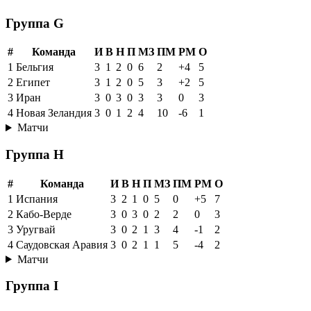
Группа G
#
Команда
И
В
Н
П
МЗ
ПМ
РМ
О
1
Бельгия
3
1
2
0
6
2
+4
5
2
Египет
3
1
2
0
5
3
+2
5
3
Иран
3
0
3
0
3
3
0
3
4
Новая Зеландия
3
0
1
2
4
10
-6
1
Матчи
Группа H
#
Команда
И
В
Н
П
МЗ
ПМ
РМ
О
1
Испания
3
2
1
0
5
0
+5
7
2
Кабо-Верде
3
0
3
0
2
2
0
3
3
Уругвай
3
0
2
1
3
4
-1
2
4
Саудовская Аравия
3
0
2
1
1
5
-4
2
Матчи
Группа I