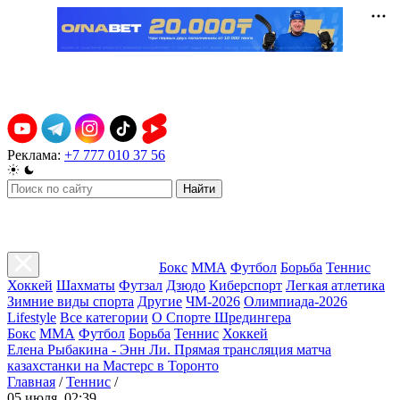
Реклама:
+7 777 010 37 56
Найти
Бокс
ММА
Футбол
Борьба
Теннис
Хоккей
Шахматы
Футзал
Дзюдо
Киберспорт
Легкая атлетика
Зимние виды спорта
Другие
ЧМ-2026
Олимпиада-2026
Lifestyle
Все категории
О Спорте Шредингера
Бокс
ММА
Футбол
Борьба
Теннис
Хоккей
Елена Рыбакина - Энн Ли. Прямая трансляция матча
казахстанки на Мастерс в Торонто
Главная
/
Теннис
/
05 июля, 02:39