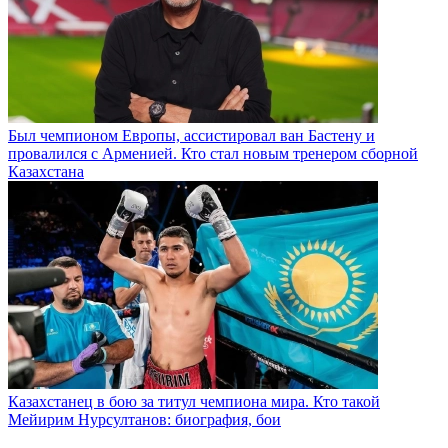
Был чемпионом Европы, ассистировал ван Бастену и
провалился с Арменией. Кто стал новым тренером сборной
Казахстана
Казахстанец в бою за титул чемпиона мира. Кто такой
Мейирим Нурсултанов: биография, бои