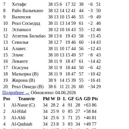
7
Хетафе
38
15
6
17
32
38
−6
51
8
Райо Вальекано
38
12
14
12
41
44
−3
50
9
Валенсия
38
13
10
15
46
55
−9
49
10
Реал Сосьедад
38
11
13
14
59
61
−2
46
11
Эспаньол
38
12
10
16
43
55
−12
46
12
Атлетик Бильбао
38
13
6
19
43
58
−15
45
13
Севилья
38
12
7
19
46
60
−14
43
14
Алавес
38
11
10
17
44
56
−12
43
15
Эльче
38
10
13
15
49
57
−8
43
16
Леванте
38
11
9
18
47
61
−14
42
17
Осасуна
38
11
9
18
44
50
−6
42
18
Мальорка (В)
38
11
9
18
47
57
−10
42
19
Жирона (В)
38
9
14
15
39
55
−16
41
20
Реал Овьедо (В)
38
6
11
21
26
60
−34
29
Подробнее →
Обновлено: 04.06.2026
Pos
Teamvte
Pld
W
D
L
GF
GA
GD
Pts
1
Al-Nassr (C)
34
28
2
4
91
28
+63
86
2
Al-Hilal
34
25
9
0
85
27
+58
84
3
Al-Ahli
34
25
6
3
71
25
+46
81
4
Al-Qadsiah
34
23
8
3
83
34
+49
77