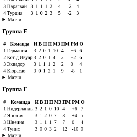
3
Парагвай
3
1
1
1
2
4
-2
4
4
Турция
3
1
0
2
3
5
-2
3
Матчи
Группа E
#
Команда
И
В
Н
П
МЗ
ПМ
РМ
О
1
Германия
3
2
0
1
10
4
+6
6
2
Кот-д'Ивуар
3
2
0
1
4
2
+2
6
3
Эквадор
3
1
1
1
2
2
0
4
4
Кюрасао
3
0
1
2
1
9
-8
1
Матчи
Группа F
#
Команда
И
В
Н
П
МЗ
ПМ
РМ
О
1
Нидерланды
3
2
1
0
10
4
+6
7
2
Япония
3
1
2
0
7
3
+4
5
3
Швеция
3
1
1
1
7
7
0
4
4
Тунис
3
0
0
3
2
12
-10
0
Матчи