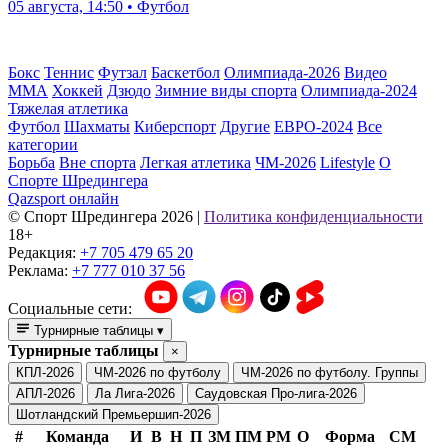
05 августа, 14:50 • Футбол
Бокс
Теннис
Футзал
Баскетбол
Олимпиада-2026
Видео
ММА
Хоккей
Дзюдо
Зимние виды спорта
Олимпиада-2024
Тяжелая атлетика
Футбол
Шахматы
Киберспорт
Другие
ЕВРО-2024
Все
категории
Борьба
Вне спорта
Легкая атлетика
ЧМ-2026
Lifestyle
О
Спорте Шредингера
Qazsport онлайн
© Cпорт Шредингера 2026
|
Политика конфиденциальности
18+
Редакция:
+7 705 479 65 20
Реклама:
+7 777 010 37 56
Социальные сети:
Турнирные таблицы
▾
Турнирные таблицы
×
КПЛ-2026
ЧМ-2026 по футболу
ЧМ-2026 по футболу. Группы
АПЛ-2026
Ла Лига-2026
Саудовская Про-лига-2026
Шотландский Премьершип-2026
#
Команда
И
В
Н
П
ЗМ
ПМ
РМ
О
Форма
СМ