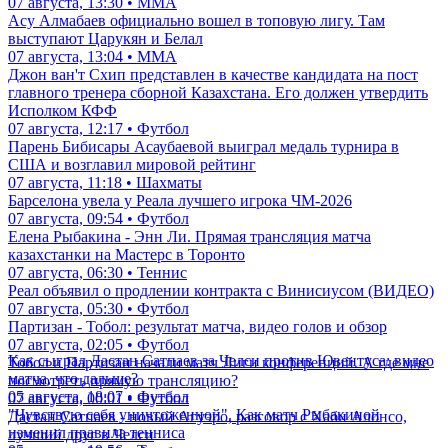
07 августа, 13:30 • ММА
Асу Алмабаев официально вошел в топовую лигу. Там
выступают Царукян и Белал
07 августа, 13:04 • ММА
Джон ван'т Схип представлен в качестве кандидата на пост
главного тренера сборной Казахстана. Его должен утвердить
Исполком КФФ
07 августа, 12:17 • Футбол
Парень Бибисары Асаубаевой выиграл медаль турнира в
США и возглавил мировой рейтинг
07 августа, 11:18 • Шахматы
Барселона увела у Реала лучшего игрока ЧМ-2026
07 августа, 09:54 • Футбол
Елена Рыбакина - Энн Ли. Прямая трансляция матча
казахстанки на Мастерс в Торонто
07 августа, 06:30 • Теннис
Реал объявил о продлении контракта с Винисиусом (ВИДЕО)
07 августа, 05:30 • Футбол
Партизан - Тобол: результат матча, видео голов и обзор
07 августа, 02:05 • Футбол
Как сыграл Дастан Сатпаев за Челси против Ювентуса: видео
Тобол и Партизан начали матч Лиги конференций. А где мне
матча, что дальше?
посмотреть прямую трансляцию?
05 августа, 18:07 • Футбол
07 августа, 00:01 • Футбол
"Чувствую себя уничтоженной". Как матч Рыбакиной
Дастан Сатпаев - новый Агуэро, разговор с Хаби Алонсо,
изменил правила тенниса
лучший друг в Челси