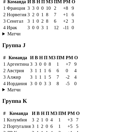
#
Команда
И
В
Н
П
МЗ
ПМ
РМ
О
1
Франция
3
3
0
0
10
2
+8
9
2
Норвегия
3
2
0
1
8
7
+1
6
3
Сенегал
3
1
0
2
8
6
+2
3
4
Ирак
3
0
0
3
1
12
-11
0
Матчи
Группа J
#
Команда
И
В
Н
П
МЗ
ПМ
РМ
О
1
Аргентина
3
3
0
0
8
1
+7
9
2
Австрия
3
1
1
1
6
6
0
4
3
Алжир
3
1
1
1
5
7
-2
4
4
Иордания
3
0
0
3
3
8
-5
0
Матчи
Группа K
#
Команда
И
В
Н
П
МЗ
ПМ
РМ
О
1
Колумбия
3
2
1
0
4
1
+3
7
2
Португалия
3
1
2
0
6
1
+5
5