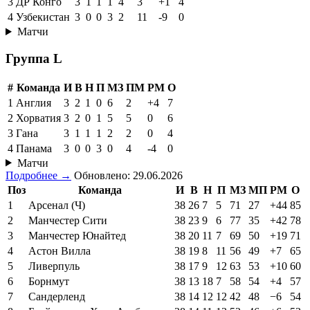
3
ДР Конго
3
1
1
1
4
3
+1
4
4
Узбекистан
3
0
0
3
2
11
-9
0
Матчи
Группа L
#
Команда
И
В
Н
П
МЗ
ПМ
РМ
О
1
Англия
3
2
1
0
6
2
+4
7
2
Хорватия
3
2
0
1
5
5
0
6
3
Гана
3
1
1
1
2
2
0
4
4
Панама
3
0
0
3
0
4
-4
0
Матчи
Подробнее →
Обновлено: 29.06.2026
Поз
Команда
И
В
Н
П
МЗ
МП
РМ
О
1
Арсенал (Ч)
38
26
7
5
71
27
+44
85
2
Манчестер Сити
38
23
9
6
77
35
+42
78
3
Манчестер Юнайтед
38
20
11
7
69
50
+19
71
4
Астон Вилла
38
19
8
11
56
49
+7
65
5
Ливерпуль
38
17
9
12
63
53
+10
60
6
Борнмут
38
13
18
7
58
54
+4
57
7
Сандерленд
38
14
12
12
42
48
−6
54