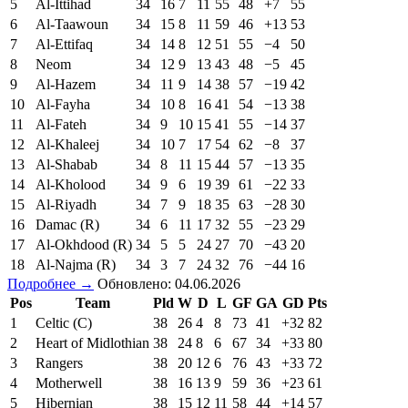
5
Al-Ittihad
34
16
7
11
55
48
+7
55
6
Al-Taawoun
34
15
8
11
59
46
+13
53
7
Al-Ettifaq
34
14
8
12
51
55
−4
50
8
Neom
34
12
9
13
43
48
−5
45
9
Al-Hazem
34
11
9
14
38
57
−19
42
10
Al-Fayha
34
10
8
16
41
54
−13
38
11
Al-Fateh
34
9
10
15
41
55
−14
37
12
Al-Khaleej
34
10
7
17
54
62
−8
37
13
Al-Shabab
34
8
11
15
44
57
−13
35
14
Al-Kholood
34
9
6
19
39
61
−22
33
15
Al-Riyadh
34
7
9
18
35
63
−28
30
16
Damac (R)
34
6
11
17
32
55
−23
29
17
Al-Okhdood (R)
34
5
5
24
27
70
−43
20
18
Al-Najma (R)
34
3
7
24
32
76
−44
16
Подробнее →
Обновлено: 04.06.2026
Pos
Team
Pld
W
D
L
GF
GA
GD
Pts
1
Celtic (C)
38
26
4
8
73
41
+32
82
2
Heart of Midlothian
38
24
8
6
67
34
+33
80
3
Rangers
38
20
12
6
76
43
+33
72
4
Motherwell
38
16
13
9
59
36
+23
61
5
Hibernian
38
15
12
11
58
44
+14
57