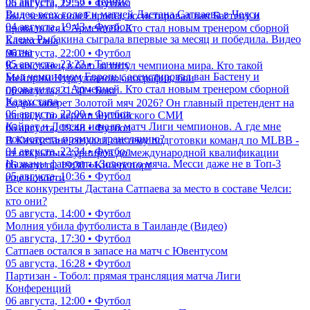
05 августа, 19:56 • Теннис
06 августа, 22:52 • Футбол
Видео всех голов и матчей Дастана Сатпаева в Челси
Был чемпионом Европы, ассистировал ван Бастену и
04 августа, 19:43 • Футбол
провалился с Арменией. Кто стал новым тренером сборной
Елена Рыбакина сыграла впервые за месяц и победила. Видео
Казахстана
матча
06 августа, 22:00 • Футбол
05 августа, 23:23 • Теннис
Казахстанец в бою за титул чемпиона мира. Кто такой
Был чемпионом Европы, ассистировал ван Бастену и
Мейирим Нурсултанов: биография, бои
провалился с Арменией. Кто стал новым тренером сборной
06 августа, 21:30 • Бокс
Казахстана
Родри заберет Золотой мяч 2026? Он главный претендент на
06 августа, 22:00 • Футбол
награду по версии английского СМИ
Кайрат и Левски начали матч Лиги чемпионов. А где мне
06 августа, 19:48 • Футбол
посмотреть прямую трансляцию?
В Казахстане создали систему подготовки команд по MLBB -
04 августа, 22:34 • Футбол
от открытых турниров до международной квалификации
Названы фавориты Золотого мяча. Месси даже не в Топ-3
06 августа, 19:30 • Киберспорт
05 августа, 10:36 • Футбол
еще новости
Все конкуренты Дастана Сатпаева за место в составе Челси:
кто они?
05 августа, 14:00 • Футбол
Молния убила футболиста в Таиланде (Видео)
05 августа, 17:30 • Футбол
Сатпаев остался в запасе на матч с Ювентусом
05 августа, 16:28 • Футбол
Партизан - Тобол: прямая трансляция матча Лиги
Конференций
06 августа, 12:00 • Футбол