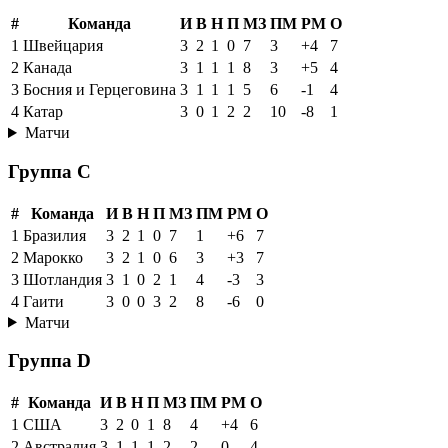
#
Команда
И
В
Н
П
МЗ
ПМ
РМ
О
1
Швейцария
3
2
1
0
7
3
+4
7
2
Канада
3
1
1
1
8
3
+5
4
3
Босния и Герцеговина
3
1
1
1
5
6
-1
4
4
Катар
3
0
1
2
2
10
-8
1
Матчи
Группа C
#
Команда
И
В
Н
П
МЗ
ПМ
РМ
О
1
Бразилия
3
2
1
0
7
1
+6
7
2
Марокко
3
2
1
0
6
3
+3
7
3
Шотландия
3
1
0
2
1
4
-3
3
4
Гаити
3
0
0
3
2
8
-6
0
Матчи
Группа D
#
Команда
И
В
Н
П
МЗ
ПМ
РМ
О
1
США
3
2
0
1
8
4
+4
6
2
Австралия
3
1
1
1
2
2
0
4