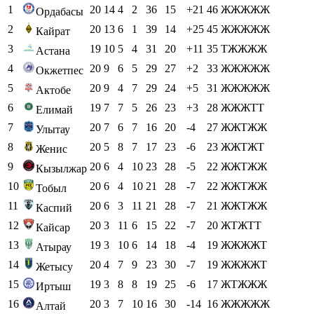
1
20
14
4
2
36
15
+21
46
ЖЖЖЖЖ
Ордабасы
2
20
13
6
1
39
14
+25
45
ЖЖЖЖЖ
Кайрат
3
19
10
5
4
31
20
+11
35
ТЖЖЖЖ
Астана
4
20
9
6
5
29
27
+2
33
ЖЖЖЖЖ
Окжетпес
5
20
9
4
7
29
24
+5
31
ЖЖЖЖЖ
Актобе
6
19
7
7
5
26
23
+3
28
ЖЖЖТТ
Елимай
7
20
7
6
7
16
20
-4
27
ЖЖТЖЖ
Улытау
8
20
5
8
7
17
23
-6
23
ЖЖТЖТ
Женис
9
20
6
4
10
23
28
-5
22
ЖЖТЖЖ
Кызылжар
10
20
6
4
10
21
28
-7
22
ЖЖТЖЖ
Тобыл
11
20
6
3
11
21
28
-7
21
ЖЖТЖЖ
Каспий
12
20
3
11
6
15
22
-7
20
ЖТЖТТ
Кайсар
13
19
3
10
6
14
18
-4
19
ЖЖЖЖТ
Атырау
14
20
4
7
9
23
30
-7
19
ЖЖЖЖТ
Жетысу
15
19
3
8
8
19
25
-6
17
ЖТЖЖЖ
Иртыш
16
20
3
7
10
16
30
-14
16
ЖЖЖЖЖ
Алтай