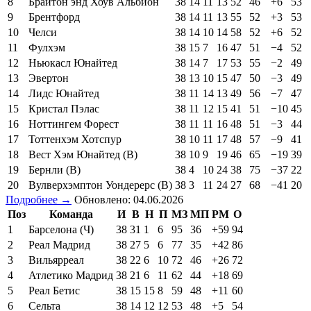
8
Брайтон энд Хоув Альбион
38
14
11
13
52
46
+6
53
9
Брентфорд
38
14
11
13
55
52
+3
53
10
Челси
38
14
10
14
58
52
+6
52
11
Фулхэм
38
15
7
16
47
51
−4
52
12
Ньюкасл Юнайтед
38
14
7
17
53
55
−2
49
13
Эвертон
38
13
10
15
47
50
−3
49
14
Лидс Юнайтед
38
11
14
13
49
56
−7
47
15
Кристал Пэлас
38
11
12
15
41
51
−10
45
16
Ноттингем Форест
38
11
11
16
48
51
−3
44
17
Тоттенхэм Хотспур
38
10
11
17
48
57
−9
41
18
Вест Хэм Юнайтед (В)
38
10
9
19
46
65
−19
39
19
Бернли (В)
38
4
10
24
38
75
−37
22
20
Вулверхэмптон Уондерерс (В)
38
3
11
24
27
68
−41
20
Подробнее →
Обновлено: 04.06.2026
Поз
Команда
И
В
Н
П
МЗ
МП
РМ
О
1
Барселона (Ч)
38
31
1
6
95
36
+59
94
2
Реал Мадрид
38
27
5
6
77
35
+42
86
3
Вильярреал
38
22
6
10
72
46
+26
72
4
Атлетико Мадрид
38
21
6
11
62
44
+18
69
5
Реал Бетис
38
15
15
8
59
48
+11
60
6
Сельта
38
14
12
12
53
48
+5
54