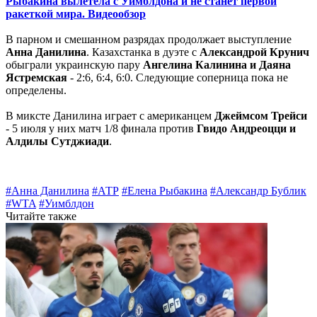
Рыбакина вылетела с Уимблдона и не станет первой
ракеткой мира. Видеообзор
В парном и смешанном разрядах продолжает выступление
Анна Данилина
. Казахстанка в дуэте с
Александрой Крунич
обыграли украинскую пару
Ангелина Калинина и Даяна
Ястремская
- 2:6, 6:4, 6:0. Следующие соперница пока не
определены.
В миксте Данилина играет с американцем
Джеймсом Трейси
- 5 июля у них матч 1/8 финала против
Гвидо Андреоцци и
Алдилы Сутджиади
.
#Анна Данилина
#АТР
#Елена Рыбакина
#Александр Бублик
#WTA
#Уимблдон
Читайте также