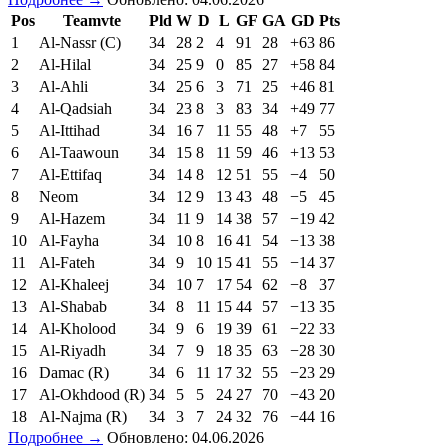
Pos
Teamvte
Pld
W
D
L
GF
GA
GD
Pts
1
Al-Nassr (C)
34
28
2
4
91
28
+63
86
2
Al-Hilal
34
25
9
0
85
27
+58
84
3
Al-Ahli
34
25
6
3
71
25
+46
81
4
Al-Qadsiah
34
23
8
3
83
34
+49
77
5
Al-Ittihad
34
16
7
11
55
48
+7
55
6
Al-Taawoun
34
15
8
11
59
46
+13
53
7
Al-Ettifaq
34
14
8
12
51
55
−4
50
8
Neom
34
12
9
13
43
48
−5
45
9
Al-Hazem
34
11
9
14
38
57
−19
42
10
Al-Fayha
34
10
8
16
41
54
−13
38
11
Al-Fateh
34
9
10
15
41
55
−14
37
12
Al-Khaleej
34
10
7
17
54
62
−8
37
13
Al-Shabab
34
8
11
15
44
57
−13
35
14
Al-Kholood
34
9
6
19
39
61
−22
33
15
Al-Riyadh
34
7
9
18
35
63
−28
30
16
Damac (R)
34
6
11
17
32
55
−23
29
17
Al-Okhdood (R)
34
5
5
24
27
70
−43
20
18
Al-Najma (R)
34
3
7
24
32
76
−44
16
Подробнее →
Обновлено: 04.06.2026