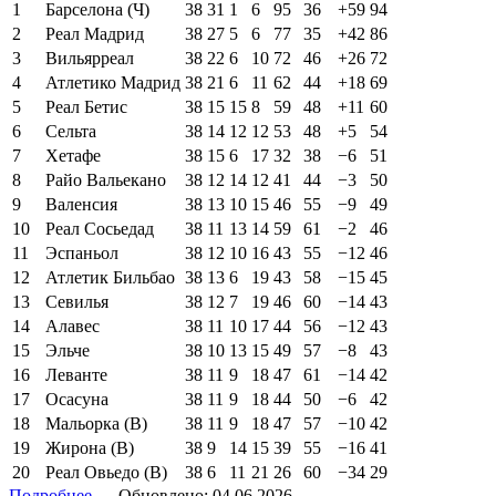
1
Барселона (Ч)
38
31
1
6
95
36
+59
94
2
Реал Мадрид
38
27
5
6
77
35
+42
86
3
Вильярреал
38
22
6
10
72
46
+26
72
4
Атлетико Мадрид
38
21
6
11
62
44
+18
69
5
Реал Бетис
38
15
15
8
59
48
+11
60
6
Сельта
38
14
12
12
53
48
+5
54
7
Хетафе
38
15
6
17
32
38
−6
51
8
Райо Вальекано
38
12
14
12
41
44
−3
50
9
Валенсия
38
13
10
15
46
55
−9
49
10
Реал Сосьедад
38
11
13
14
59
61
−2
46
11
Эспаньол
38
12
10
16
43
55
−12
46
12
Атлетик Бильбао
38
13
6
19
43
58
−15
45
13
Севилья
38
12
7
19
46
60
−14
43
14
Алавес
38
11
10
17
44
56
−12
43
15
Эльче
38
10
13
15
49
57
−8
43
16
Леванте
38
11
9
18
47
61
−14
42
17
Осасуна
38
11
9
18
44
50
−6
42
18
Мальорка (В)
38
11
9
18
47
57
−10
42
19
Жирона (В)
38
9
14
15
39
55
−16
41
20
Реал Овьедо (В)
38
6
11
21
26
60
−34
29
Подробнее →
Обновлено: 04.06.2026