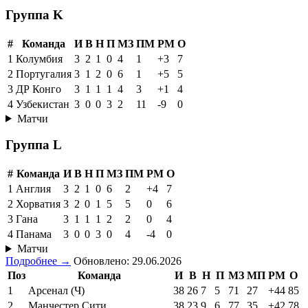
Группа K
#
Команда
И
В
Н
П
МЗ
ПМ
РМ
О
1
Колумбия
3
2
1
0
4
1
+3
7
2
Португалия
3
1
2
0
6
1
+5
5
3
ДР Конго
3
1
1
1
4
3
+1
4
4
Узбекистан
3
0
0
3
2
11
-9
0
Матчи
Группа L
#
Команда
И
В
Н
П
МЗ
ПМ
РМ
О
1
Англия
3
2
1
0
6
2
+4
7
2
Хорватия
3
2
0
1
5
5
0
6
3
Гана
3
1
1
1
2
2
0
4
4
Панама
3
0
0
3
0
4
-4
0
Матчи
Подробнее →
Обновлено: 29.06.2026
Поз
Команда
И
В
Н
П
МЗ
МП
РМ
О
1
Арсенал (Ч)
38
26
7
5
71
27
+44
85
2
Манчестер Сити
38
23
9
6
77
35
+42
78