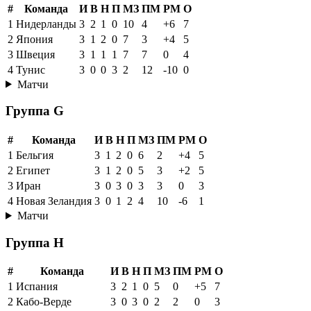
#
Команда
И
В
Н
П
МЗ
ПМ
РМ
О
1
Нидерланды
3
2
1
0
10
4
+6
7
2
Япония
3
1
2
0
7
3
+4
5
3
Швеция
3
1
1
1
7
7
0
4
4
Тунис
3
0
0
3
2
12
-10
0
Матчи
Группа G
#
Команда
И
В
Н
П
МЗ
ПМ
РМ
О
1
Бельгия
3
1
2
0
6
2
+4
5
2
Египет
3
1
2
0
5
3
+2
5
3
Иран
3
0
3
0
3
3
0
3
4
Новая Зеландия
3
0
1
2
4
10
-6
1
Матчи
Группа H
#
Команда
И
В
Н
П
МЗ
ПМ
РМ
О
1
Испания
3
2
1
0
5
0
+5
7
2
Кабо-Верде
3
0
3
0
2
2
0
3