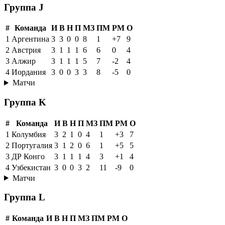
Группа J
#
Команда
И
В
Н
П
МЗ
ПМ
РМ
О
1
Аргентина
3
3
0
0
8
1
+7
9
2
Австрия
3
1
1
1
6
6
0
4
3
Алжир
3
1
1
1
5
7
-2
4
4
Иордания
3
0
0
3
3
8
-5
0
Матчи
Группа K
#
Команда
И
В
Н
П
МЗ
ПМ
РМ
О
1
Колумбия
3
2
1
0
4
1
+3
7
2
Португалия
3
1
2
0
6
1
+5
5
3
ДР Конго
3
1
1
1
4
3
+1
4
4
Узбекистан
3
0
0
3
2
11
-9
0
Матчи
Группа L
#
Команда
И
В
Н
П
МЗ
ПМ
РМ
О