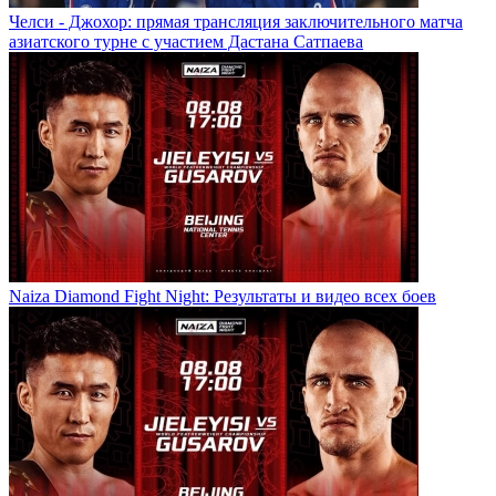
Челси - Джохор: прямая трансляция заключительного матча
азиатского турне с участием Дастана Сатпаева
Naiza Diamond Fight Night: Результаты и видео всех боев