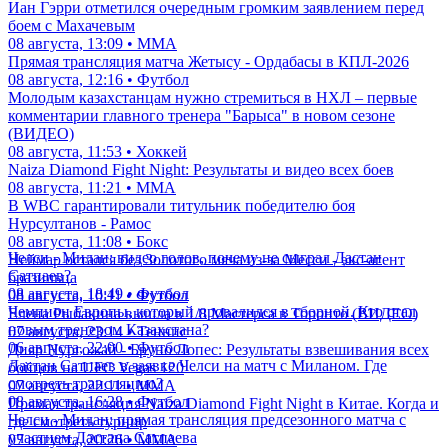
Иан Гэрри отметился очередным громким заявлением перед
боем с Махачевым
08 августа, 13:09 • ММА
Прямая трансляция матча Жетысу - Ордабасы в КПЛ-2026
08 августа, 12:16 • Футбол
Молодым казахстанцам нужно стремиться в НХЛ – первые
комментарии главного тренера "Барыса" в новом сезоне
(ВИДЕО)
08 августа, 11:53 • Хоккей
Naiza Diamond Fight Night: Результаты и видео всех боев
08 августа, 11:21 • ММА
В WBC гарантировали титульник победителю боя
Нурсултанов - Рамос
08 августа, 11:08 • Бокс
Челси - Милан: видео голов, почему не сыграл Дастан
Неймар остался без Золотого мяча из-за Месси - экс-агент
Сатпаев?
бразильца
08 августа, 18:49 • Футбол
08 августа, 10:11 • Футбол
Чемпион Европы, который провалился в сборной. Кто стал
Елена Рыбакина вышла в 1/8 Мастерса в Торонто (ВИДЕО)
новым тренером Казахстана?
07 августа, 23:14 • Теннис
06 августа, 22:00 • Футбол
Дияр Нургожай - Бруно Лопес: Результаты взвешивания всех
Дастан Сатпаев в заявке Челси на матч с Миланом. Где
бойцов на UFC Vegas 120
смотреть трансляцию?
07 августа, 22:11 • ММА
08 августа, 16:28 • Футбол
Прямая трансляция Naiza Diamond Fight Night в Китае. Когда и
Челси - Милан: прямая трансляция предсезонного матча с
где смотреть турнир
участием Дастана Сатпаева
07 августа, 20:26 • ММА