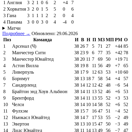
1
Англия
3
2
1
0
6
2
+4
7
2
Хорватия
3
2
0
1
5
5
0
6
3
Гана
3
1
1
1
2
2
0
4
4
Панама
3
0
0
3
0
4
-4
0
Матчи
Подробнее →
Обновлено: 29.06.2026
Поз
Команда
И
В
Н
П
МЗ
МП
РМ
О
1
Арсенал (Ч)
38
26
7
5
71
27
+44
85
2
Манчестер Сити
38
23
9
6
77
35
+42
78
3
Манчестер Юнайтед
38
20
11
7
69
50
+19
71
4
Астон Вилла
38
19
8
11
56
49
+7
65
5
Ливерпуль
38
17
9
12
63
53
+10
60
6
Борнмут
38
13
18
7
58
54
+4
57
7
Сандерленд
38
14
12
12
42
48
−6
54
8
Брайтон энд Хоув Альбион
38
14
11
13
52
46
+6
53
9
Брентфорд
38
14
11
13
55
52
+3
53
10
Челси
38
14
10
14
58
52
+6
52
11
Фулхэм
38
15
7
16
47
51
−4
52
12
Ньюкасл Юнайтед
38
14
7
17
53
55
−2
49
13
Эвертон
38
13
10
15
47
50
−3
49
14
Лидс Юнайтед
38
11
14
13
49
56
−7
47