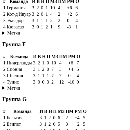
#
Команда
И
В
Н
П
МЗ
ПМ
РМ
О
1
Германия
3
2
0
1
10
4
+6
6
2
Кот-д'Ивуар
3
2
0
1
4
2
+2
6
3
Эквадор
3
1
1
1
2
2
0
4
4
Кюрасао
3
0
1
2
1
9
-8
1
Матчи
Группа F
#
Команда
И
В
Н
П
МЗ
ПМ
РМ
О
1
Нидерланды
3
2
1
0
10
4
+6
7
2
Япония
3
1
2
0
7
3
+4
5
3
Швеция
3
1
1
1
7
7
0
4
4
Тунис
3
0
0
3
2
12
-10
0
Матчи
Группа G
#
Команда
И
В
Н
П
МЗ
ПМ
РМ
О
1
Бельгия
3
1
2
0
6
2
+4
5
2
Египет
3
1
2
0
5
3
+2
5