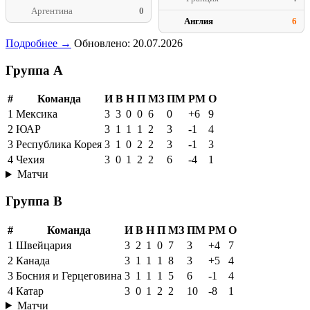
Аргентина
0
Англия
6
Подробнее →
Обновлено: 20.07.2026
Группа A
#
Команда
И
В
Н
П
МЗ
ПМ
РМ
О
1
Мексика
3
3
0
0
6
0
+6
9
2
ЮАР
3
1
1
1
2
3
-1
4
3
Республика Корея
3
1
0
2
2
3
-1
3
4
Чехия
3
0
1
2
2
6
-4
1
Матчи
Группа B
#
Команда
И
В
Н
П
МЗ
ПМ
РМ
О
1
Швейцария
3
2
1
0
7
3
+4
7
2
Канада
3
1
1
1
8
3
+5
4
3
Босния и Герцеговина
3
1
1
1
5
6
-1
4
4
Катар
3
0
1
2
2
10
-8
1
Матчи