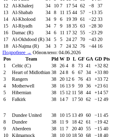
12
Al-Khaleej
34
10
7
17
54
62
−8
37
13
Al-Shabab
34
8
11
15
44
57
−13
35
14
Al-Kholood
34
9
6
19
39
61
−22
33
15
Al-Riyadh
34
7
9
18
35
63
−28
30
16
Damac (R)
34
6
11
17
32
55
−23
29
17
Al-Okhdood (R)
34
5
5
24
27
70
−43
20
18
Al-Najma (R)
34
3
7
24
32
76
−44
16
Подробнее →
Обновлено: 04.06.2026
Pos
Team
Pld
W
D
L
GF
GA
GD
Pts
1
Celtic (C)
38
26
4
8
73
41
+32
82
2
Heart of Midlothian
38
24
8
6
67
34
+33
80
3
Rangers
38
20
12
6
76
43
+33
72
4
Motherwell
38
16
13
9
59
36
+23
61
5
Hibernian
38
15
12
11
58
44
+14
57
6
Falkirk
38
14
7
17
50
62
−12
49
7
Dundee United
38
10
15
13
49
60
−11
45
8
Dundee
38
11
9
18
42
61
−19
42
9
Aberdeen
38
11
7
20
40
55
−15
40
10
Kilmarnock
38
10
10
18
50
68
−18
40