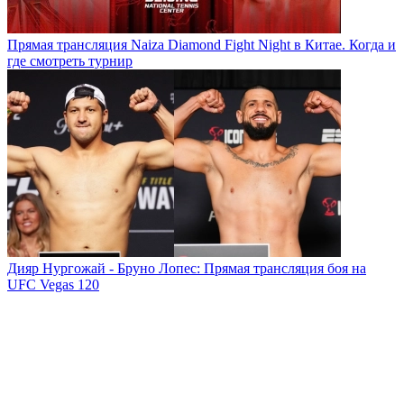
Прямая трансляция Naiza Diamond Fight Night в Китае. Когда и
где смотреть турнир
Дияр Нургожай - Бруно Лопес: Прямая трансляция боя на
UFC Vegas 120