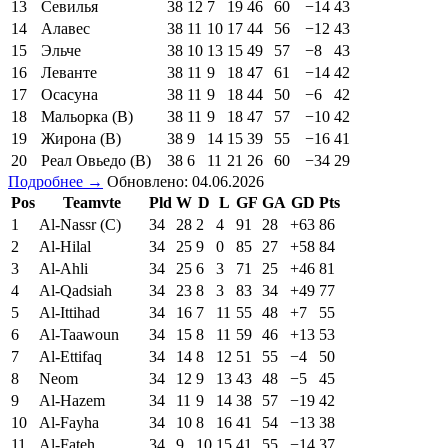
13
Севилья
38
12
7
19
46
60
−14
43
14
Алавес
38
11
10
17
44
56
−12
43
15
Эльче
38
10
13
15
49
57
−8
43
16
Леванте
38
11
9
18
47
61
−14
42
17
Осасуна
38
11
9
18
44
50
−6
42
18
Мальорка (В)
38
11
9
18
47
57
−10
42
19
Жирона (В)
38
9
14
15
39
55
−16
41
20
Реал Овьедо (В)
38
6
11
21
26
60
−34
29
Подробнее →
Обновлено: 04.06.2026
Pos
Teamvte
Pld
W
D
L
GF
GA
GD
Pts
1
Al-Nassr (C)
34
28
2
4
91
28
+63
86
2
Al-Hilal
34
25
9
0
85
27
+58
84
3
Al-Ahli
34
25
6
3
71
25
+46
81
4
Al-Qadsiah
34
23
8
3
83
34
+49
77
5
Al-Ittihad
34
16
7
11
55
48
+7
55
6
Al-Taawoun
34
15
8
11
59
46
+13
53
7
Al-Ettifaq
34
14
8
12
51
55
−4
50
8
Neom
34
12
9
13
43
48
−5
45
9
Al-Hazem
34
11
9
14
38
57
−19
42
10
Al-Fayha
34
10
8
16
41
54
−13
38
11
Al-Fateh
34
9
10
15
41
55
−14
37