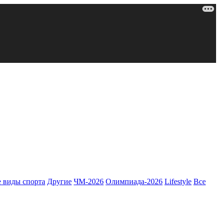
 виды спорта
Другие
ЧМ-2026
Олимпиада-2026
Lifestyle
Все