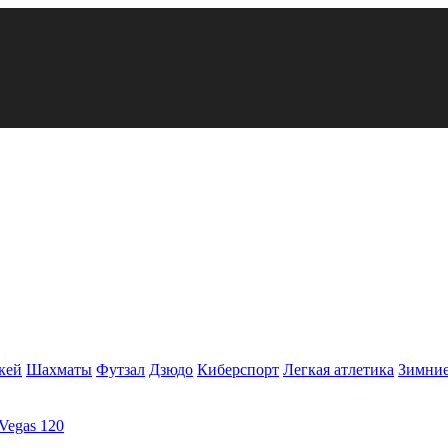
кей
Шахматы
Футзал
Дзюдо
Киберспорт
Легкая атлетика
Зимние
Vegas 120