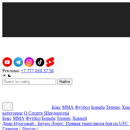
Реклама:
+7 777 010 37 56
Найти
Бокс
ММА
Футбол
Борьба
Теннис
Хок
категории
О Спорте Шредингера
Бокс
ММА
Футбол
Борьба
Теннис
Хоккей
Дияр Нургожай - Бруно Лопес: Прямая трансляция боя на UFC 
Главная
/
Другие
/