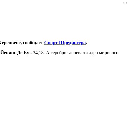
Херенвене, сообщает
Спорт Шредингера
.
ц
Йенинг Де Бу
- 34,18. А серебро завоевал лидер мирового