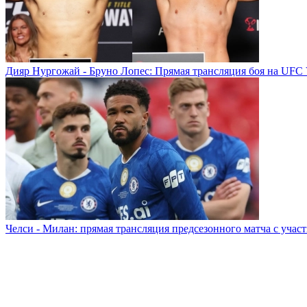
Дияр Нургожай - Бруно Лопес: Прямая трансляция боя на UFC 
Челси - Милан: прямая трансляция предсезонного матча с учас