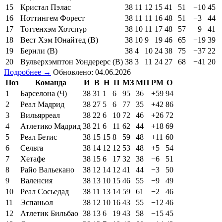
15
Кристал Пэлас
38
11
12
15
41
51
−10
45
16
Ноттингем Форест
38
11
11
16
48
51
−3
44
17
Тоттенхэм Хотспур
38
10
11
17
48
57
−9
41
18
Вест Хэм Юнайтед (В)
38
10
9
19
46
65
−19
39
19
Бернли (В)
38
4
10
24
38
75
−37
22
20
Вулверхэмптон Уондерерс (В)
38
3
11
24
27
68
−41
20
Подробнее →
Обновлено: 04.06.2026
Поз
Команда
И
В
Н
П
МЗ
МП
РМ
О
1
Барселона (Ч)
38
31
1
6
95
36
+59
94
2
Реал Мадрид
38
27
5
6
77
35
+42
86
3
Вильярреал
38
22
6
10
72
46
+26
72
4
Атлетико Мадрид
38
21
6
11
62
44
+18
69
5
Реал Бетис
38
15
15
8
59
48
+11
60
6
Сельта
38
14
12
12
53
48
+5
54
7
Хетафе
38
15
6
17
32
38
−6
51
8
Райо Вальекано
38
12
14
12
41
44
−3
50
9
Валенсия
38
13
10
15
46
55
−9
49
10
Реал Сосьедад
38
11
13
14
59
61
−2
46
11
Эспаньол
38
12
10
16
43
55
−12
46
12
Атлетик Бильбао
38
13
6
19
43
58
−15
45