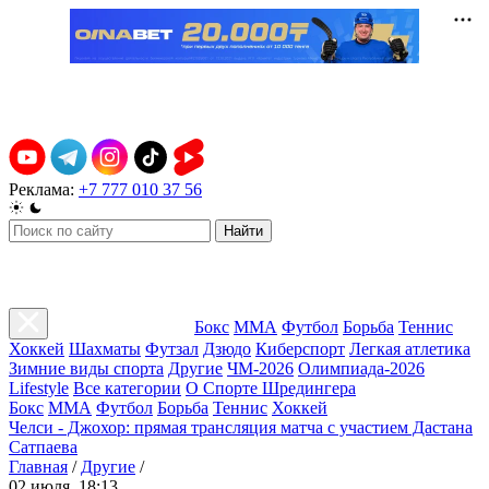
Реклама:
+7 777 010 37 56
Найти
Бокс
ММА
Футбол
Борьба
Теннис
Хоккей
Шахматы
Футзал
Дзюдо
Киберспорт
Легкая атлетика
Зимние виды спорта
Другие
ЧМ-2026
Олимпиада-2026
Lifestyle
Все категории
О Спорте Шредингера
Бокс
ММА
Футбол
Борьба
Теннис
Хоккей
Челси - Джохор: прямая трансляция матча с участием Дастана
Сатпаева
Главная
/
Другие
/
02 июля, 18:13