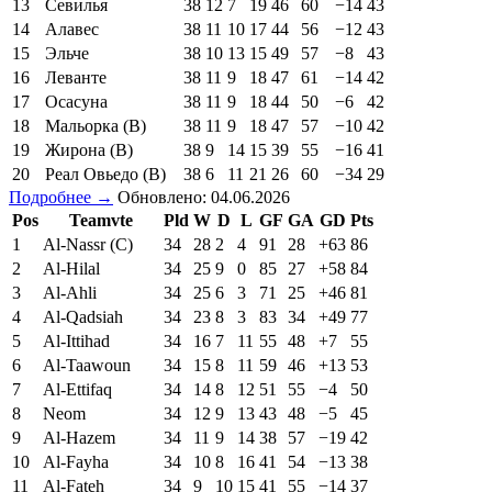
13
Севилья
38
12
7
19
46
60
−14
43
14
Алавес
38
11
10
17
44
56
−12
43
15
Эльче
38
10
13
15
49
57
−8
43
16
Леванте
38
11
9
18
47
61
−14
42
17
Осасуна
38
11
9
18
44
50
−6
42
18
Мальорка (В)
38
11
9
18
47
57
−10
42
19
Жирона (В)
38
9
14
15
39
55
−16
41
20
Реал Овьедо (В)
38
6
11
21
26
60
−34
29
Подробнее →
Обновлено: 04.06.2026
Pos
Teamvte
Pld
W
D
L
GF
GA
GD
Pts
1
Al-Nassr (C)
34
28
2
4
91
28
+63
86
2
Al-Hilal
34
25
9
0
85
27
+58
84
3
Al-Ahli
34
25
6
3
71
25
+46
81
4
Al-Qadsiah
34
23
8
3
83
34
+49
77
5
Al-Ittihad
34
16
7
11
55
48
+7
55
6
Al-Taawoun
34
15
8
11
59
46
+13
53
7
Al-Ettifaq
34
14
8
12
51
55
−4
50
8
Neom
34
12
9
13
43
48
−5
45
9
Al-Hazem
34
11
9
14
38
57
−19
42
10
Al-Fayha
34
10
8
16
41
54
−13
38
11
Al-Fateh
34
9
10
15
41
55
−14
37