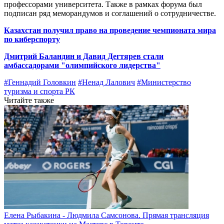
профессорами университета. Также в рамках форума был
подписан ряд меморандумов и соглашений о сотрудничестве.
Казахстан получил право на проведение чемпионата мира
по киберспорту
Дмитрий Баландин и Давид Дегтярев стали
амбассадорами "олимпийского лидерства"
#Геннадий Головкин
#Ненад Лалович
#Министерство
туризма и спорта РК
Читайте также
Елена Рыбакина - Людмила Самсонова. Прямая трансляция