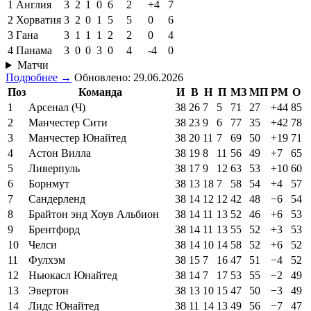
1
Англия
3
2
1
0
6
2
+4
7
2
Хорватия
3
2
0
1
5
5
0
6
3
Гана
3
1
1
1
2
2
0
4
4
Панама
3
0
0
3
0
4
-4
0
Матчи
Подробнее →
Обновлено: 29.06.2026
Поз
Команда
И
В
Н
П
МЗ
МП
РМ
О
1
Арсенал (Ч)
38
26
7
5
71
27
+44
85
2
Манчестер Сити
38
23
9
6
77
35
+42
78
3
Манчестер Юнайтед
38
20
11
7
69
50
+19
71
4
Астон Вилла
38
19
8
11
56
49
+7
65
5
Ливерпуль
38
17
9
12
63
53
+10
60
6
Борнмут
38
13
18
7
58
54
+4
57
7
Сандерленд
38
14
12
12
42
48
−6
54
8
Брайтон энд Хоув Альбион
38
14
11
13
52
46
+6
53
9
Брентфорд
38
14
11
13
55
52
+3
53
10
Челси
38
14
10
14
58
52
+6
52
11
Фулхэм
38
15
7
16
47
51
−4
52
12
Ньюкасл Юнайтед
38
14
7
17
53
55
−2
49
13
Эвертон
38
13
10
15
47
50
−3
49
14
Лидс Юнайтед
38
11
14
13
49
56
−7
47