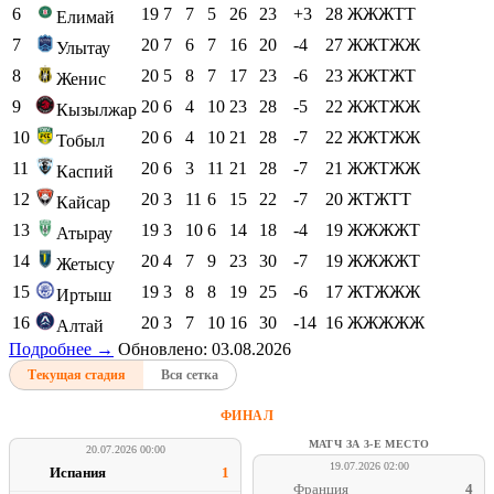
6
19
7
7
5
26
23
+3
28
ЖЖЖТТ
Елимай
7
20
7
6
7
16
20
-4
27
ЖЖТЖЖ
Улытау
8
20
5
8
7
17
23
-6
23
ЖЖТЖТ
Женис
9
20
6
4
10
23
28
-5
22
ЖЖТЖЖ
Кызылжар
10
20
6
4
10
21
28
-7
22
ЖЖТЖЖ
Тобыл
11
20
6
3
11
21
28
-7
21
ЖЖТЖЖ
Каспий
12
20
3
11
6
15
22
-7
20
ЖТЖТТ
Кайсар
13
19
3
10
6
14
18
-4
19
ЖЖЖЖТ
Атырау
14
20
4
7
9
23
30
-7
19
ЖЖЖЖТ
Жетысу
15
19
3
8
8
19
25
-6
17
ЖТЖЖЖ
Иртыш
16
20
3
7
10
16
30
-14
16
ЖЖЖЖЖ
Алтай
Подробнее →
Обновлено: 03.08.2026
Текущая стадия
Вся сетка
ФИНАЛ
МАТЧ ЗА 3-Е МЕСТО
20.07.2026 00:00
19.07.2026 02:00
Испания
1
Франция
4