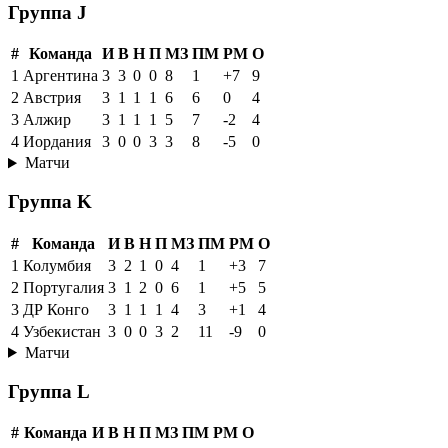
Группа J
#
Команда
И
В
Н
П
МЗ
ПМ
РМ
О
1
Аргентина
3
3
0
0
8
1
+7
9
2
Австрия
3
1
1
1
6
6
0
4
3
Алжир
3
1
1
1
5
7
-2
4
4
Иордания
3
0
0
3
3
8
-5
0
Матчи
Группа K
#
Команда
И
В
Н
П
МЗ
ПМ
РМ
О
1
Колумбия
3
2
1
0
4
1
+3
7
2
Португалия
3
1
2
0
6
1
+5
5
3
ДР Конго
3
1
1
1
4
3
+1
4
4
Узбекистан
3
0
0
3
2
11
-9
0
Матчи
Группа L
#
Команда
И
В
Н
П
МЗ
ПМ
РМ
О