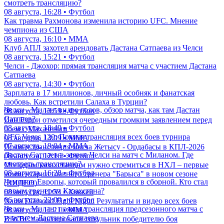
смотреть трансляцию?
08 августа, 16:28 • Футбол
Как травма Рахмонова изменила историю UFC. Мнение
чемпиона из США
08 августа, 16:10 • ММА
Клуб АПЛ захотел арендовать Дастана Сатпаева из Челси
08 августа, 15:21 • Футбол
Челси - Джохор: прямая трансляция матча с участием Дастана
Сатпаева
08 августа, 14:30 • Футбол
Зарплата в 17 миллионов, личный особняк и фанатская
любовь. Как встретили Салаха в Турции?
Челси - Милан: видео голов, обзор матча, как там Дастан
08 августа, 13:59 • Футбол
Сатпаев?
Иан Гэрри отметился очередным громким заявлением перед
08 августа, 18:49 • Футбол
боем с Махачевым
UFC Vegas 120: Прямая трансляция всех боев турнира
08 августа, 13:09 • ММА
07 августа, 19:04 • ММА
Прямая трансляция матча Жетысу - Ордабасы в КПЛ-2026
Дастан Сатпаев в заявке Челси на матч с Миланом. Где
08 августа, 12:16 • Футбол
смотреть трансляцию?
Молодым казахстанцам нужно стремиться в НХЛ – первые
08 августа, 16:28 • Футбол
комментарии главного тренера "Барыса" в новом сезоне
Чемпион Европы, который провалился в сборной. Кто стал
(ВИДЕО)
новым тренером Казахстана?
08 августа, 11:53 • Хоккей
06 августа, 22:00 • Футбол
Naiza Diamond Fight Night: Результаты и видео всех боев
Челси - Милан: прямая трансляция предсезонного матча с
08 августа, 11:21 • ММА
участием Дастана Сатпаева
В WBC гарантировали титульник победителю боя