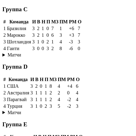
Группа C
#
Команда
И
В
Н
П
МЗ
ПМ
РМ
О
1
Бразилия
3
2
1
0
7
1
+6
7
2
Марокко
3
2
1
0
6
3
+3
7
3
Шотландия
3
1
0
2
1
4
-3
3
4
Гаити
3
0
0
3
2
8
-6
0
Матчи
Группа D
#
Команда
И
В
Н
П
МЗ
ПМ
РМ
О
1
США
3
2
0
1
8
4
+4
6
2
Австралия
3
1
1
1
2
2
0
4
3
Парагвай
3
1
1
1
2
4
-2
4
4
Турция
3
1
0
2
3
5
-2
3
Матчи
Группа E