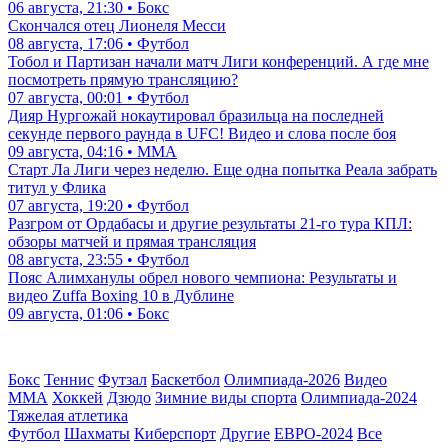
06 августа, 21:30 • Бокс
Скончался отец Лионеля Месси
08 августа, 17:06 • Футбол
Тобол и Партизан начали матч Лиги конференций. А где мне
посмотреть прямую трансляцию?
07 августа, 00:01 • Футбол
Дияр Нургожай нокаутировал бразильца на последней
секунде первого раунда в UFC! Видео и слова после боя
09 августа, 04:16 • ММА
Старт Ла Лиги через неделю. Еще одна попытка Реала забрать
титул у Флика
07 августа, 19:20 • Футбол
Разгром от Ордабасы и другие результаты 21-го тура КПЛ:
обзоры матчей и прямая трансляция
08 августа, 23:55 • Футбол
Пояс Алимханулы обрел нового чемпиона: Результаты и
видео Zuffa Boxing 10 в Дублине
09 августа, 01:06 • Бокс
Бокс
Теннис
Футзал
Баскетбол
Олимпиада-2026
Видео
ММА
Хоккей
Дзюдо
Зимние виды спорта
Олимпиада-2024
Тяжелая атлетика
Футбол
Шахматы
Киберспорт
Другие
ЕВРО-2024
Все