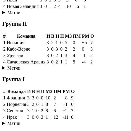
4
Новая Зеландия
3
0
1
2
4
10
-6
1
Матчи
Группа H
#
Команда
И
В
Н
П
МЗ
ПМ
РМ
О
1
Испания
3
2
1
0
5
0
+5
7
2
Кабо-Верде
3
0
3
0
2
2
0
3
3
Уругвай
3
0
2
1
3
4
-1
2
4
Саудовская Аравия
3
0
2
1
1
5
-4
2
Матчи
Группа I
#
Команда
И
В
Н
П
МЗ
ПМ
РМ
О
1
Франция
3
3
0
0
10
2
+8
9
2
Норвегия
3
2
0
1
8
7
+1
6
3
Сенегал
3
1
0
2
8
6
+2
3
4
Ирак
3
0
0
3
1
12
-11
0
Матчи