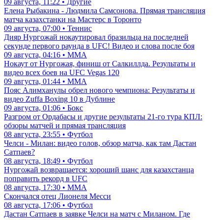
09 августа, 11:22 • Другие
Елена Рыбакина - Людмила Самсонова. Прямая трансляция
матча казахстанки на Мастерс в Торонто
09 августа, 07:00 • Теннис
Дияр Нургожай нокаутировал бразильца на последней
секунде первого раунда в UFC! Видео и слова после боя
09 августа, 04:16 • ММА
Нокаут от Нургожая, финиш от Салкиллда. Результаты и
видео всех боев на UFC Vegas 120
09 августа, 01:44 • ММА
Пояс Алимханулы обрел нового чемпиона: Результаты и
видео Zuffa Boxing 10 в Дублине
09 августа, 01:06 • Бокс
Разгром от Ордабасы и другие результаты 21-го тура КПЛ:
обзоры матчей и прямая трансляция
08 августа, 23:55 • Футбол
Челси - Милан: видео голов, обзор матча, как там Дастан
Сатпаев?
08 августа, 18:49 • Футбол
Нургожай возвращается: хороший шанс для казахстанца
поправить рекорд в UFC
08 августа, 17:30 • ММА
Скончался отец Лионеля Месси
08 августа, 17:06 • Футбол
Дастан Сатпаев в заявке Челси на матч с Миланом. Где