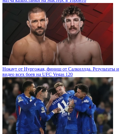
матча казахстанки на Мастерс в Торонто
Нокаут от Нургожая, финиш от Салкиллда. Результаты и
видео всех боев на UFC Vegas 120