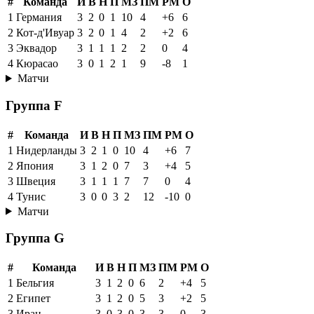
#
Команда
И
В
Н
П
МЗ
ПМ
РМ
О
1
Германия
3
2
0
1
10
4
+6
6
2
Кот-д'Ивуар
3
2
0
1
4
2
+2
6
3
Эквадор
3
1
1
1
2
2
0
4
4
Кюрасао
3
0
1
2
1
9
-8
1
Матчи
Группа F
#
Команда
И
В
Н
П
МЗ
ПМ
РМ
О
1
Нидерланды
3
2
1
0
10
4
+6
7
2
Япония
3
1
2
0
7
3
+4
5
3
Швеция
3
1
1
1
7
7
0
4
4
Тунис
3
0
0
3
2
12
-10
0
Матчи
Группа G
#
Команда
И
В
Н
П
МЗ
ПМ
РМ
О
1
Бельгия
3
1
2
0
6
2
+4
5
2
Египет
3
1
2
0
5
3
+2
5
3
Иран
3
0
3
0
3
3
0
3