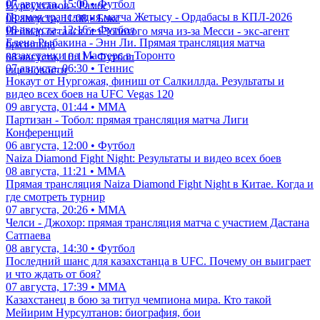
07 августа, 15:00 • Футбол
Нурсултанов - Рамос
Прямая трансляция матча Жетысу - Ордабасы в КПЛ-2026
08 августа, 11:08 • Бокс
08 августа, 12:16 • Футбол
Неймар остался без Золотого мяча из-за Месси - экс-агент
Елена Рыбакина - Энн Ли. Прямая трансляция матча
бразильца
казахстанки на Мастерс в Торонто
08 августа, 10:11 • Футбол
07 августа, 06:30 • Теннис
еще новости
Нокаут от Нургожая, финиш от Салкиллда. Результаты и
видео всех боев на UFC Vegas 120
09 августа, 01:44 • ММА
Партизан - Тобол: прямая трансляция матча Лиги
Конференций
06 августа, 12:00 • Футбол
Naiza Diamond Fight Night: Результаты и видео всех боев
08 августа, 11:21 • ММА
Прямая трансляция Naiza Diamond Fight Night в Китае. Когда и
где смотреть турнир
07 августа, 20:26 • ММА
Челси - Джохор: прямая трансляция матча с участием Дастана
Сатпаева
08 августа, 14:30 • Футбол
Последний шанс для казахстанца в UFC. Почему он выиграет
и что ждать от боя?
07 августа, 17:39 • ММА
Казахстанец в бою за титул чемпиона мира. Кто такой
Мейирим Нурсултанов: биография, бои