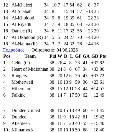
12
Al-Khaleej
34
10
7
17
54
62
−8
37
13
Al-Shabab
34
8
11
15
44
57
−13
35
14
Al-Kholood
34
9
6
19
39
61
−22
33
15
Al-Riyadh
34
7
9
18
35
63
−28
30
16
Damac (R)
34
6
11
17
32
55
−23
29
17
Al-Okhdood (R)
34
5
5
24
27
70
−43
20
18
Al-Najma (R)
34
3
7
24
32
76
−44
16
Подробнее →
Обновлено: 04.06.2026
Pos
Team
Pld
W
D
L
GF
GA
GD
Pts
1
Celtic (C)
38
26
4
8
73
41
+32
82
2
Heart of Midlothian
38
24
8
6
67
34
+33
80
3
Rangers
38
20
12
6
76
43
+33
72
4
Motherwell
38
16
13
9
59
36
+23
61
5
Hibernian
38
15
12
11
58
44
+14
57
6
Falkirk
38
14
7
17
50
62
−12
49
7
Dundee United
38
10
15
13
49
60
−11
45
8
Dundee
38
11
9
18
42
61
−19
42
9
Aberdeen
38
11
7
20
40
55
−15
40
10
Kilmarnock
38
10
10
18
50
68
−18
40