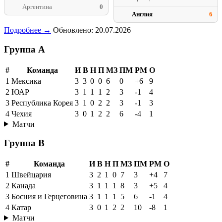
Аргентина
0
Англия
6
Подробнее →
Обновлено: 20.07.2026
Группа A
#
Команда
И
В
Н
П
МЗ
ПМ
РМ
О
1
Мексика
3
3
0
0
6
0
+6
9
2
ЮАР
3
1
1
1
2
3
-1
4
3
Республика Корея
3
1
0
2
2
3
-1
3
4
Чехия
3
0
1
2
2
6
-4
1
Матчи
Группа B
#
Команда
И
В
Н
П
МЗ
ПМ
РМ
О
1
Швейцария
3
2
1
0
7
3
+4
7
2
Канада
3
1
1
1
8
3
+5
4
3
Босния и Герцеговина
3
1
1
1
5
6
-1
4
4
Катар
3
0
1
2
2
10
-8
1
Матчи