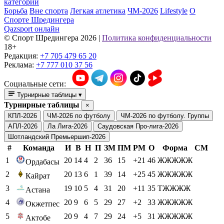
категории
Борьба
Вне спорта
Легкая атлетика
ЧМ-2026
Lifestyle
О
Спорте Шредингера
Qazsport онлайн
© Cпорт Шредингера 2026
|
Политика конфиденциальности
18+
Редакция:
+7 705 479 65 20
Реклама:
+7 777 010 37 56
Социальные сети:
Турнирные таблицы
▾
Турнирные таблицы
×
КПЛ-2026
ЧМ-2026 по футболу
ЧМ-2026 по футболу. Группы
АПЛ-2026
Ла Лига-2026
Саудовская Про-лига-2026
Шотландский Премьершип-2026
#
Команда
И
В
Н
П
ЗМ
ПМ
РМ
О
Форма
СМ
1
20
14
4
2
36
15
+21
46
ЖЖЖЖЖ
Ордабасы
2
20
13
6
1
39
14
+25
45
ЖЖЖЖЖ
Кайрат
3
19
10
5
4
31
20
+11
35
ТЖЖЖЖ
Астана
4
20
9
6
5
29
27
+2
33
ЖЖЖЖЖ
Окжетпес
5
20
9
4
7
29
24
+5
31
ЖЖЖЖЖ
Актобе