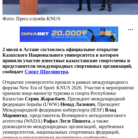
Фото: Пресс-служба KNUS
2 июля в Астане состоялось официальное открытие
Казахского Национального университета в котором
приняли участие известные казахстанские спортсмены и
представители международных спортивных организаций,
сообщает
Спорт Шредингера
.
Открытие университета прошло в рамках международного
форума New Era of Sport: KNUS 2026. Участие в мероприятии
приняли вице-министр туризма и спорта Республики
Казахстан
Серик Жарасбаев
, Президент международной
федерации борьбы (UWW)
Ненад Лалович
, Президент
Международной федерации киберспорта (IESF)
Влад
Маринеску
, представитель Всемирного антидопингового
агентства (WADА)
Рафал Лесзе Пишота
, а также
руководители международных организаций, зарубежных
университетов, национальных спортивных федераций,
ученые и представители экспертного сообщества.