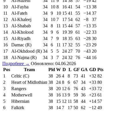
9
Al-Hazem
34
11
9
14
38
57
−19
42
10
Al-Fayha
34
10
8
16
41
54
−13
38
11
Al-Fateh
34
9
10
15
41
55
−14
37
12
Al-Khaleej
34
10
7
17
54
62
−8
37
13
Al-Shabab
34
8
11
15
44
57
−13
35
14
Al-Kholood
34
9
6
19
39
61
−22
33
15
Al-Riyadh
34
7
9
18
35
63
−28
30
16
Damac (R)
34
6
11
17
32
55
−23
29
17
Al-Okhdood (R)
34
5
5
24
27
70
−43
20
18
Al-Najma (R)
34
3
7
24
32
76
−44
16
Подробнее →
Обновлено: 04.06.2026
Pos
Team
Pld
W
D
L
GF
GA
GD
Pts
1
Celtic (C)
38
26
4
8
73
41
+32
82
2
Heart of Midlothian
38
24
8
6
67
34
+33
80
3
Rangers
38
20
12
6
76
43
+33
72
4
Motherwell
38
16
13
9
59
36
+23
61
5
Hibernian
38
15
12
11
58
44
+14
57
6
Falkirk
38
14
7
17
50
62
−12
49
7
Dundee United
38
10
15
13
49
60
−11
45
8
Dundee
38
11
9
18
42
61
−19
42