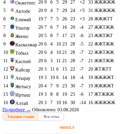
4
20
9
6
5
29
27
+2
33
ЖЖЖЖЖ
Окжетпес
5
20
9
4
7
29
24
+5
31
ЖЖЖЖЖ
Актобе
6
19
7
7
5
26
23
+3
28
ЖЖЖТТ
Елимай
7
20
7
6
7
16
20
-4
27
ЖЖТЖЖ
Улытау
8
20
5
8
7
17
23
-6
23
ЖЖТЖТ
Женис
9
20
6
4
10
23
28
-5
22
ЖЖТЖЖ
Кызылжар
10
20
6
4
10
21
28
-7
22
ЖЖТЖЖ
Тобыл
11
20
6
3
11
21
28
-7
21
ЖЖТЖЖ
Каспий
12
20
3
11
6
15
22
-7
20
ЖТЖТТ
Кайсар
13
19
3
10
6
14
18
-4
19
ЖЖЖЖТ
Атырау
14
20
4
7
9
23
30
-7
19
ЖЖЖЖТ
Жетысу
15
19
3
8
8
19
25
-6
17
ЖТЖЖЖ
Иртыш
16
20
3
7
10
16
30
-14
16
ЖЖЖЖЖ
Алтай
Подробнее →
Обновлено: 03.08.2026
Текущая стадия
Вся сетка
ФИНАЛ