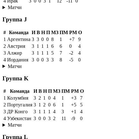
4
Ирак
3
0
0
3
1
12
-11
0
Матчи
Группа J
#
Команда
И
В
Н
П
МЗ
ПМ
РМ
О
1
Аргентина
3
3
0
0
8
1
+7
9
2
Австрия
3
1
1
1
6
6
0
4
3
Алжир
3
1
1
1
5
7
-2
4
4
Иордания
3
0
0
3
3
8
-5
0
Матчи
Группа K
#
Команда
И
В
Н
П
МЗ
ПМ
РМ
О
1
Колумбия
3
2
1
0
4
1
+3
7
2
Португалия
3
1
2
0
6
1
+5
5
3
ДР Конго
3
1
1
1
4
3
+1
4
4
Узбекистан
3
0
0
3
2
11
-9
0
Матчи
Группа L