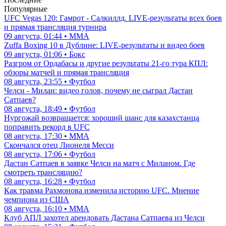
Популярные
UFC Vegas 120: Гамрот - Салкиллд. LIVE-результаты всех боев
и прямая трансляция турнира
09 августа, 01:44 • ММА
Zuffa Boxing 10 в Дублине: LIVE-результаты и видео боев
09 августа, 01:06 • Бокс
Разгром от Ордабасы и другие результаты 21-го тура КПЛ:
обзоры матчей и прямая трансляция
08 августа, 23:55 • Футбол
Челси - Милан: видео голов, почему не сыграл Дастан
Сатпаев?
08 августа, 18:49 • Футбол
Нургожай возвращается: хороший шанс для казахстанца
поправить рекорд в UFC
08 августа, 17:30 • ММА
Скончался отец Лионеля Месси
08 августа, 17:06 • Футбол
Дастан Сатпаев в заявке Челси на матч с Миланом. Где
смотреть трансляцию?
08 августа, 16:28 • Футбол
Как травма Рахмонова изменила историю UFC. Мнение
чемпиона из США
08 августа, 16:10 • ММА
Клуб АПЛ захотел арендовать Дастана Сатпаева из Челси