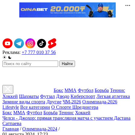
Реклама:
+7 777 010 37 56
Найти
Бокс
ММА
Футбол
Борьба
Теннис
Хоккей
Шахматы
Футзал
Дзюдо
Киберспорт
Легкая атлетика
Зимние виды спорта
Другие
ЧМ-2026
Олимпиада-2026
Lifestyle
Все категории
О Спорте Шредингера
Бокс
ММА
Футбол
Борьба
Теннис
Хоккей
Челси - Джохор: прямая трансляция матча с участием Дастана
Сатпаева
Главная
/
Олимпиада-2024
/
01 августа 2024, 17:23