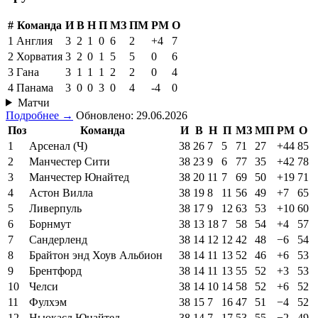
#
Команда
И
В
Н
П
МЗ
ПМ
РМ
О
1
Англия
3
2
1
0
6
2
+4
7
2
Хорватия
3
2
0
1
5
5
0
6
3
Гана
3
1
1
1
2
2
0
4
4
Панама
3
0
0
3
0
4
-4
0
Матчи
Подробнее →
Обновлено: 29.06.2026
Поз
Команда
И
В
Н
П
МЗ
МП
РМ
О
1
Арсенал (Ч)
38
26
7
5
71
27
+44
85
2
Манчестер Сити
38
23
9
6
77
35
+42
78
3
Манчестер Юнайтед
38
20
11
7
69
50
+19
71
4
Астон Вилла
38
19
8
11
56
49
+7
65
5
Ливерпуль
38
17
9
12
63
53
+10
60
6
Борнмут
38
13
18
7
58
54
+4
57
7
Сандерленд
38
14
12
12
42
48
−6
54
8
Брайтон энд Хоув Альбион
38
14
11
13
52
46
+6
53
9
Брентфорд
38
14
11
13
55
52
+3
53
10
Челси
38
14
10
14
58
52
+6
52
11
Фулхэм
38
15
7
16
47
51
−4
52
12
Ньюкасл Юнайтед
38
14
7
17
53
55
−2
49