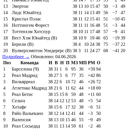
13
Эвертон
38
13
10
15
47
50
−3
49
14
Лидс Юнайтед
38
11
14
13
49
56
−7
47
15
Кристал Пэлас
38
11
12
15
41
51
−10
45
16
Ноттингем Форест
38
11
11
16
48
51
−3
44
17
Тоттенхэм Хотспур
38
10
11
17
48
57
−9
41
18
Вест Хэм Юнайтед (В)
38
10
9
19
46
65
−19
39
19
Бернли (В)
38
4
10
24
38
75
−37
22
20
Вулверхэмптон Уондерерс (В)
38
3
11
24
27
68
−41
20
Подробнее →
Обновлено: 04.06.2026
Поз
Команда
И
В
Н
П
МЗ
МП
РМ
О
1
Барселона (Ч)
38
31
1
6
95
36
+59
94
2
Реал Мадрид
38
27
5
6
77
35
+42
86
3
Вильярреал
38
22
6
10
72
46
+26
72
4
Атлетико Мадрид
38
21
6
11
62
44
+18
69
5
Реал Бетис
38
15
15
8
59
48
+11
60
6
Сельта
38
14
12
12
53
48
+5
54
7
Хетафе
38
15
6
17
32
38
−6
51
8
Райо Вальекано
38
12
14
12
41
44
−3
50
9
Валенсия
38
13
10
15
46
55
−9
49
10
Реал Сосьедад
38
11
13
14
59
61
−2
46