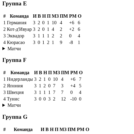
Группа E
#
Команда
И
В
Н
П
МЗ
ПМ
РМ
О
1
Германия
3
2
0
1
10
4
+6
6
2
Кот-д'Ивуар
3
2
0
1
4
2
+2
6
3
Эквадор
3
1
1
1
2
2
0
4
4
Кюрасао
3
0
1
2
1
9
-8
1
Матчи
Группа F
#
Команда
И
В
Н
П
МЗ
ПМ
РМ
О
1
Нидерланды
3
2
1
0
10
4
+6
7
2
Япония
3
1
2
0
7
3
+4
5
3
Швеция
3
1
1
1
7
7
0
4
4
Тунис
3
0
0
3
2
12
-10
0
Матчи
Группа G
#
Команда
И
В
Н
П
МЗ
ПМ
РМ
О