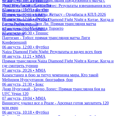
Челси - Милан: прямая трансляция предсезонного матча с
07 августа, 23:14 • Теннис
участием Дастана Сатпаева
Дияр Нургожай - Бруно Лопес: Результаты взвешивания всех
07 августа, 15:00 • Футбол
бойцов на UFC Vegas 120
Прямая трансляция матча Жетысу - Ордабасы в КПЛ-2026
07 августа, 22:11 • ММА
08 августа, 12:16 • Футбол
Прямая трансляция Naiza Diamond Fight Night в Китае. Когда и
Елена Рыбакина - Энн Ли. Прямая трансляция матча
где смотреть турнир
казахстанки на Мастерс в Торонто
07 августа, 20:26 • ММА
07 августа, 06:30 • Теннис
еще новости
Партизан - Тобол: прямая трансляция матча Лиги
Конференций
06 августа, 12:00 • Футбол
Naiza Diamond Fight Night: Результаты и видео всех боев
08 августа, 11:21 • ММА
Прямая трансляция Naiza Diamond Fight Night в Китае. Когда и
где смотреть турнир
07 августа, 20:26 • ММА
Казахстанец в бою за титул чемпиона мира. Кто такой
Мейирим Нурсултанов: биография, бои
06 августа, 21:30 • Бокс
Дияр Нургожай - Бруно Лопес: Прямая трансляция боя на
UFC Vegas 120
07 августа, 19:04 • ММА
Винисиус удалил все о Реале - Арсенал готов заплатить 120
млн евро
06 августа, 10:18 • Футбол