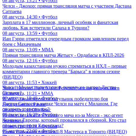
08 августа, 15:21 • Футбол
Челси - Джохор: прямая трансляция матча с участием Дастана
Сатпаева
08 августа, 14:30 • Футбол
Зарплата в 17 миллионов, личный особняк и фанатская
любовь. Как встретили Салаха в Турции?
08 августа, 13:59 • Футбол
Иан Гэрри отметился очередным громким заявлением перед
боем с Махачевым
08 августа, 13:09 • ММА
Прямая трансляция матча Жетысу - Ордабасы в КПЛ-2026
08 августа, 12:16 • Футбол
Молодым казахстанцам нужно стремиться в НХЛ – первые
комментарии главного тренера "Барыса" в новом сезоне
(ВИДЕО)
08 августа, 11:53 • Хоккей
Челси - Милан: видео голов, почему не сыграл Дастан
Naiza Diamond Fight Night: Результаты и видео всех боев
Сатпаев?
08 августа, 11:21 • ММА
08 августа, 18:49 • Футбол
В WBC гарантировали титульник победителю боя
Дастан Сатпаев в заявке Челси на матч с Миланом. Где
Нурсултанов - Рамос
смотреть трансляцию?
08 августа, 11:08 • Бокс
08 августа, 16:28 • Футбол
Неймар остался без Золотого мяча из-за Месси - экс-агент
Чемпион Европы, который провалился в сборной. Кто стал
бразильца
новым тренером Казахстана?
08 августа, 10:11 • Футбол
06 августа, 22:00 • Футбол
Елена Рыбакина вышла в 1/8 Мастерса в Торонто (ВИДЕО)