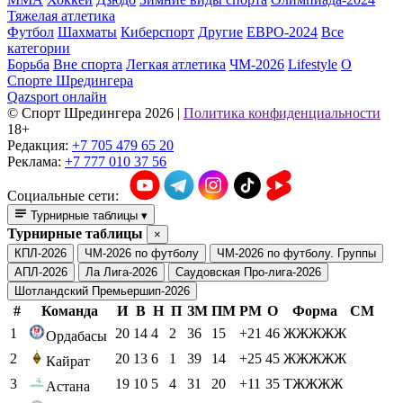
Тяжелая атлетика
Футбол
Шахматы
Киберспорт
Другие
ЕВРО-2024
Все
категории
Борьба
Вне спорта
Легкая атлетика
ЧМ-2026
Lifestyle
О
Спорте Шредингера
Qazsport онлайн
© Cпорт Шредингера 2026
|
Политика конфиденциальности
18+
Редакция:
+7 705 479 65 20
Реклама:
+7 777 010 37 56
Социальные сети:
Турнирные таблицы
▾
Турнирные таблицы
×
КПЛ-2026
ЧМ-2026 по футболу
ЧМ-2026 по футболу. Группы
АПЛ-2026
Ла Лига-2026
Саудовская Про-лига-2026
Шотландский Премьершип-2026
#
Команда
И
В
Н
П
ЗМ
ПМ
РМ
О
Форма
СМ
1
20
14
4
2
36
15
+21
46
ЖЖЖЖЖ
Ордабасы
2
20
13
6
1
39
14
+25
45
ЖЖЖЖЖ
Кайрат
3
19
10
5
4
31
20
+11
35
ТЖЖЖЖ
Астана