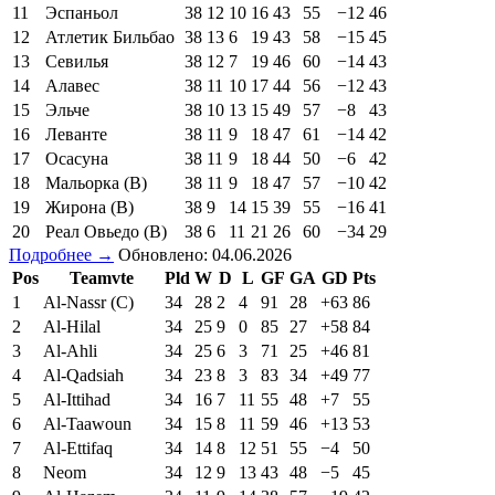
11
Эспаньол
38
12
10
16
43
55
−12
46
12
Атлетик Бильбао
38
13
6
19
43
58
−15
45
13
Севилья
38
12
7
19
46
60
−14
43
14
Алавес
38
11
10
17
44
56
−12
43
15
Эльче
38
10
13
15
49
57
−8
43
16
Леванте
38
11
9
18
47
61
−14
42
17
Осасуна
38
11
9
18
44
50
−6
42
18
Мальорка (В)
38
11
9
18
47
57
−10
42
19
Жирона (В)
38
9
14
15
39
55
−16
41
20
Реал Овьедо (В)
38
6
11
21
26
60
−34
29
Подробнее →
Обновлено: 04.06.2026
Pos
Teamvte
Pld
W
D
L
GF
GA
GD
Pts
1
Al-Nassr (C)
34
28
2
4
91
28
+63
86
2
Al-Hilal
34
25
9
0
85
27
+58
84
3
Al-Ahli
34
25
6
3
71
25
+46
81
4
Al-Qadsiah
34
23
8
3
83
34
+49
77
5
Al-Ittihad
34
16
7
11
55
48
+7
55
6
Al-Taawoun
34
15
8
11
59
46
+13
53
7
Al-Ettifaq
34
14
8
12
51
55
−4
50
8
Neom
34
12
9
13
43
48
−5
45