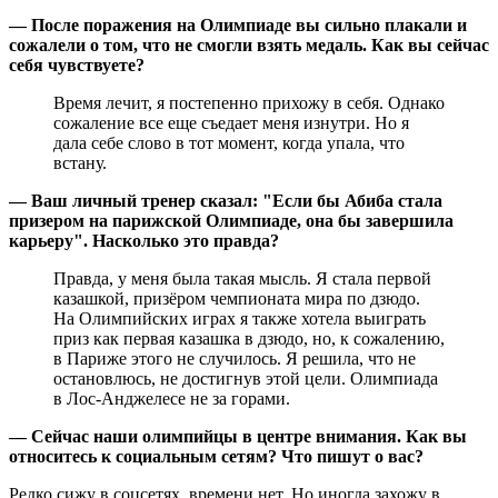
— После поражения на Олимпиаде вы сильно плакали и
сожалели о том, что не смогли взять медаль. Как вы сейчас
себя чувствуете?
Время лечит, я постепенно прихожу в себя. Однако
сожаление все еще съедает меня изнутри. Но я
дала себе слово в тот момент, когда упала, что
встану.
— Ваш личный тренер сказал: "Если бы Абиба стала
призером на парижской Олимпиаде, она бы завершила
карьеру". Насколько это правда?
Правда, у меня была такая мысль. Я стала первой
казашкой, призёром чемпионата мира по дзюдо.
На Олимпийских играх я также хотела выиграть
приз как первая казашка в дзюдо, но, к сожалению,
в Париже этого не случилось. Я решила, что не
остановлюсь, не достигнув этой цели. Олимпиада
в Лос-Анджелесе не за горами.
— Сейчас наши олимпийцы в центре внимания. Как вы
относитесь к социальным сетям? Что пишут о вас?
Редко сижу в соцсетях, времени нет. Но иногда захожу в