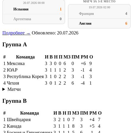
МАТЧ ЗА 3-Е МЕСТО
20.07.2026 00:00
19.07.2026 02:00
Испания
1
Франция
4
Аргентина
0
Англия
6
Подробнее →
Обновлено: 20.07.2026
Группа A
#
Команда
И
В
Н
П
МЗ
ПМ
РМ
О
1
Мексика
3
3
0
0
6
0
+6
9
2
ЮАР
3
1
1
1
2
3
-1
4
3
Республика Корея
3
1
0
2
2
3
-1
3
4
Чехия
3
0
1
2
2
6
-4
1
Матчи
Группа B
#
Команда
И
В
Н
П
МЗ
ПМ
РМ
О
1
Швейцария
3
2
1
0
7
3
+4
7
2
Канада
3
1
1
1
8
3
+5
4
3
Босния и Герцеговина
3
1
1
1
5
6
-1
4