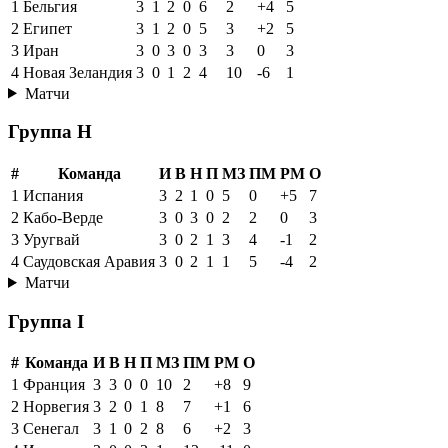
1
Бельгия
3
1
2
0
6
2
+4
5
2
Египет
3
1
2
0
5
3
+2
5
3
Иран
3
0
3
0
3
3
0
3
4
Новая Зеландия
3
0
1
2
4
10
-6
1
Матчи
Группа H
#
Команда
И
В
Н
П
МЗ
ПМ
РМ
О
1
Испания
3
2
1
0
5
0
+5
7
2
Кабо-Верде
3
0
3
0
2
2
0
3
3
Уругвай
3
0
2
1
3
4
-1
2
4
Саудовская Аравия
3
0
2
1
1
5
-4
2
Матчи
Группа I
#
Команда
И
В
Н
П
МЗ
ПМ
РМ
О
1
Франция
3
3
0
0
10
2
+8
9
2
Норвегия
3
2
0
1
8
7
+1
6
3
Сенегал
3
1
0
2
8
6
+2
3