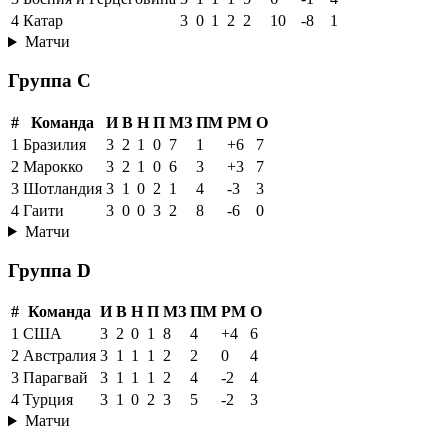
4
Катар
3
0
1
2
2
10
-8
1
Матчи
Группа C
#
Команда
И
В
Н
П
МЗ
ПМ
РМ
О
1
Бразилия
3
2
1
0
7
1
+6
7
2
Марокко
3
2
1
0
6
3
+3
7
3
Шотландия
3
1
0
2
1
4
-3
3
4
Гаити
3
0
0
3
2
8
-6
0
Матчи
Группа D
#
Команда
И
В
Н
П
МЗ
ПМ
РМ
О
1
США
3
2
0
1
8
4
+4
6
2
Австралия
3
1
1
1
2
2
0
4
3
Парагвай
3
1
1
1
2
4
-2
4
4
Турция
3
1
0
2
3
5
-2
3
Матчи