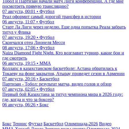
Тобол и Партизан начали матч Лиги конференций. А где мне
посмотреть прямую трансляцию?
07 августа, 00:01 • Футбол
Реал оформит самый дорогой трансфер в истории
06 августа, 11:07 • Футбол
Старт Ла Лиги через неделю. Еще одна попытка Реала забрать
титул у Флика
07 августа, 19:20 • Футбол
Скончался отец Лионеля Месси
08 августа, 17:06 • Футбол
Naiza Diamond Fight Night. Кто возглавит турнир, какие бои и
где смотреть
06 августа, 19:15 • ММА
Коллапс в казахстанском баскетболе: Астана обратилась к
Токаеву на фоне закрытия, Атырау проведет сезон в Армении
07 августа, 20:16 • Баскетбол
Партизан - Тобол: результат матча, видео голов и обзор
07 августа, 02:05 • Футбол
Первый бой Казахстана за титул чемпиона мира в 2026 году:
где, когда и что за боксер?
06 августа, 06:26 • Бокс
Бокс
Теннис
Футзал
Баскетбол
Олимпиада-2026
Видео
ММА
Хоккей
Дзюдо
Зимние виды спорта
Олимпиада-2024