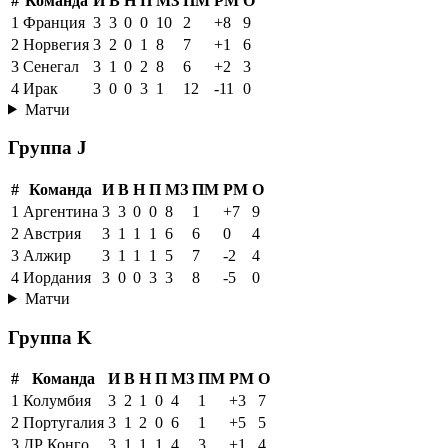
#
Команда
И
В
Н
П
МЗ
ПМ
РМ
О
1
Франция
3
3
0
0
10
2
+8
9
2
Норвегия
3
2
0
1
8
7
+1
6
3
Сенегал
3
1
0
2
8
6
+2
3
4
Ирак
3
0
0
3
1
12
-11
0
Матчи
Группа J
#
Команда
И
В
Н
П
МЗ
ПМ
РМ
О
1
Аргентина
3
3
0
0
8
1
+7
9
2
Австрия
3
1
1
1
6
6
0
4
3
Алжир
3
1
1
1
5
7
-2
4
4
Иордания
3
0
0
3
3
8
-5
0
Матчи
Группа K
#
Команда
И
В
Н
П
МЗ
ПМ
РМ
О
1
Колумбия
3
2
1
0
4
1
+3
7
2
Португалия
3
1
2
0
6
1
+5
5
3
ДР Конго
3
1
1
1
4
3
+1
4