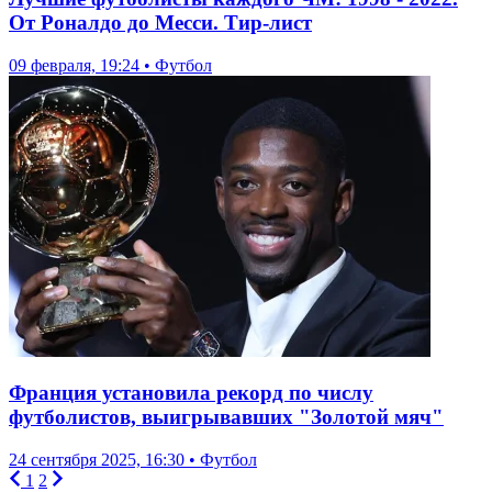
От Роналдо до Месси. Тир-лист
09 февраля, 19:24 • Футбол
Франция установила рекорд по числу
футболистов, выигрывавших "Золотой мяч"
24 сентября 2025, 16:30 • Футбол
1
2