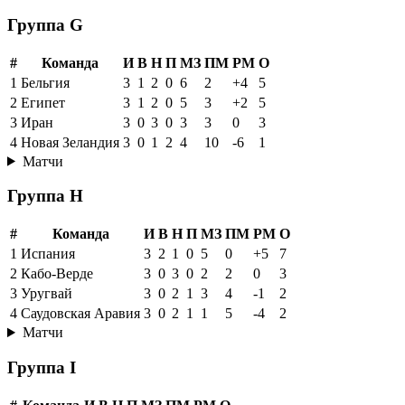
Группа G
#
Команда
И
В
Н
П
МЗ
ПМ
РМ
О
1
Бельгия
3
1
2
0
6
2
+4
5
2
Египет
3
1
2
0
5
3
+2
5
3
Иран
3
0
3
0
3
3
0
3
4
Новая Зеландия
3
0
1
2
4
10
-6
1
Матчи
Группа H
#
Команда
И
В
Н
П
МЗ
ПМ
РМ
О
1
Испания
3
2
1
0
5
0
+5
7
2
Кабо-Верде
3
0
3
0
2
2
0
3
3
Уругвай
3
0
2
1
3
4
-1
2
4
Саудовская Аравия
3
0
2
1
1
5
-4
2
Матчи
Группа I