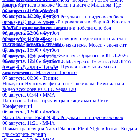
Дастан Сатпаев в заявке Челси на матч с Миланом. Где
(ВИДЕО)
смотреть трансляцию?
08 августа, 11:53 • Хоккей
08 августа, 16:28 • Футбол
Naiza Diamond Fight Night: Результаты и видео всех боев
Чемпион Европы, который провалился в сборной. Кто стал
08 августа, 11:21 • ММА
новым тренером Казахстана?
В WBC гарантировали титульник победителю боя
06 августа, 22:00 • Футбол
Нурсултанов - Рамос
Челси - Милан: прямая трансляция предсезонного матча с
08 августа, 11:08 • Бокс
участием Дастана Сатпаева
Неймар остался без Золотого мяча из-за Месси - экс-агент
07 августа, 15:00 • Футбол
бразильца
Прямая трансляция матча Жетысу - Ордабасы в КПЛ-2026
08 августа, 10:11 • Футбол
08 августа, 12:16 • Футбол
Елена Рыбакина вышла в 1/8 Мастерса в Торонто (ВИДЕО)
Елена Рыбакина - Энн Ли. Прямая трансляция матча
07 августа, 23:14 • Теннис
казахстанки на Мастерс в Торонто
еще новости
07 августа, 06:30 • Теннис
Нокаут от Нургожая, финиш от Салкиллда. Результаты и
видео всех боев на UFC Vegas 120
09 августа, 01:44 • ММА
Партизан - Тобол: прямая трансляция матча Лиги
Конференций
06 августа, 12:00 • Футбол
Naiza Diamond Fight Night: Результаты и видео всех боев
08 августа, 11:21 • ММА
Прямая трансляция Naiza Diamond Fight Night в Китае. Когда и
где смотреть турнир
07 августа, 20:26 • ММА