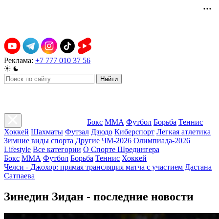
Реклама:
+7 777 010 37 56
Найти
Бокс
ММА
Футбол
Борьба
Теннис
Хоккей
Шахматы
Футзал
Дзюдо
Киберспорт
Легкая атлетика
Зимние виды спорта
Другие
ЧМ-2026
Олимпиада-2026
Lifestyle
Все категории
О Спорте Шредингера
Бокс
ММА
Футбол
Борьба
Теннис
Хоккей
Челси - Джохор: прямая трансляция матча с участием Дастана
Сатпаева
Зинедин Зидан - последние новости