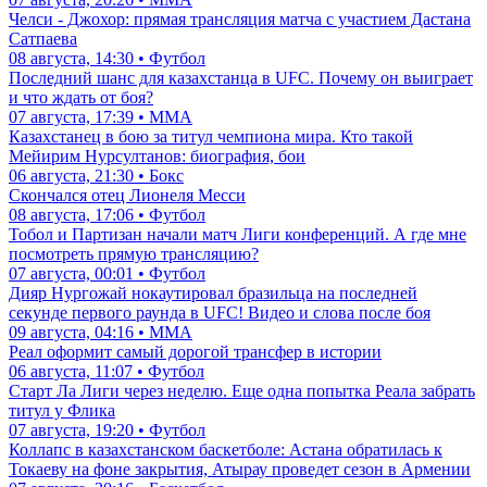
Челси - Джохор: прямая трансляция матча с участием Дастана
Сатпаева
08 августа, 14:30 • Футбол
Последний шанс для казахстанца в UFC. Почему он выиграет
и что ждать от боя?
07 августа, 17:39 • ММА
Казахстанец в бою за титул чемпиона мира. Кто такой
Мейирим Нурсултанов: биография, бои
06 августа, 21:30 • Бокс
Скончался отец Лионеля Месси
08 августа, 17:06 • Футбол
Тобол и Партизан начали матч Лиги конференций. А где мне
посмотреть прямую трансляцию?
07 августа, 00:01 • Футбол
Дияр Нургожай нокаутировал бразильца на последней
секунде первого раунда в UFC! Видео и слова после боя
09 августа, 04:16 • ММА
Реал оформит самый дорогой трансфер в истории
06 августа, 11:07 • Футбол
Старт Ла Лиги через неделю. Еще одна попытка Реала забрать
титул у Флика
07 августа, 19:20 • Футбол
Коллапс в казахстанском баскетболе: Астана обратилась к
Токаеву на фоне закрытия, Атырау проведет сезон в Армении