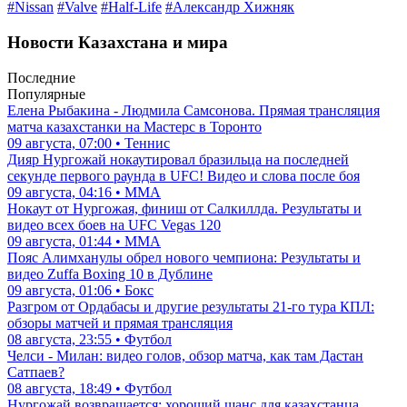
#Nissan
#Valve
#Half-Life
#Александр Хижняк
Новости Казахстана и мира
Последние
Популярные
Елена Рыбакина - Людмила Самсонова. Прямая трансляция
матча казахстанки на Мастерс в Торонто
09 августа, 07:00 • Теннис
Дияр Нургожай нокаутировал бразильца на последней
секунде первого раунда в UFC! Видео и слова после боя
09 августа, 04:16 • ММА
Нокаут от Нургожая, финиш от Салкиллда. Результаты и
видео всех боев на UFC Vegas 120
09 августа, 01:44 • ММА
Пояс Алимханулы обрел нового чемпиона: Результаты и
видео Zuffa Boxing 10 в Дублине
09 августа, 01:06 • Бокс
Разгром от Ордабасы и другие результаты 21-го тура КПЛ:
обзоры матчей и прямая трансляция
08 августа, 23:55 • Футбол
Челси - Милан: видео голов, обзор матча, как там Дастан
Сатпаев?
08 августа, 18:49 • Футбол
Нургожай возвращается: хороший шанс для казахстанца