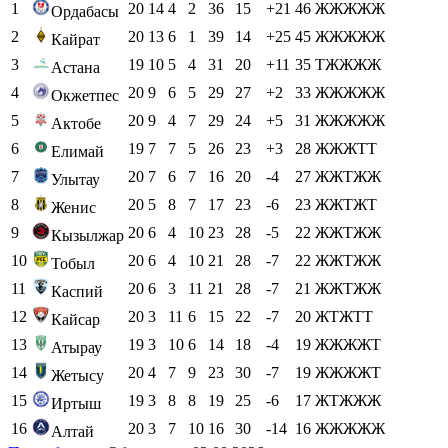
1
20
14
4
2
36
15
+21
46
ЖЖЖЖЖ
Ордабасы
2
20
13
6
1
39
14
+25
45
ЖЖЖЖЖ
Кайрат
3
19
10
5
4
31
20
+11
35
ТЖЖЖЖ
Астана
4
20
9
6
5
29
27
+2
33
ЖЖЖЖЖ
Окжетпес
5
20
9
4
7
29
24
+5
31
ЖЖЖЖЖ
Актобе
6
19
7
7
5
26
23
+3
28
ЖЖЖТТ
Елимай
7
20
7
6
7
16
20
-4
27
ЖЖТЖЖ
Улытау
8
20
5
8
7
17
23
-6
23
ЖЖТЖТ
Женис
9
20
6
4
10
23
28
-5
22
ЖЖТЖЖ
Кызылжар
10
20
6
4
10
21
28
-7
22
ЖЖТЖЖ
Тобыл
11
20
6
3
11
21
28
-7
21
ЖЖТЖЖ
Каспий
12
20
3
11
6
15
22
-7
20
ЖТЖТТ
Кайсар
13
19
3
10
6
14
18
-4
19
ЖЖЖЖТ
Атырау
14
20
4
7
9
23
30
-7
19
ЖЖЖЖТ
Жетысу
15
19
3
8
8
19
25
-6
17
ЖТЖЖЖ
Иртыш
16
20
3
7
10
16
30
-14
16
ЖЖЖЖЖ
Алтай