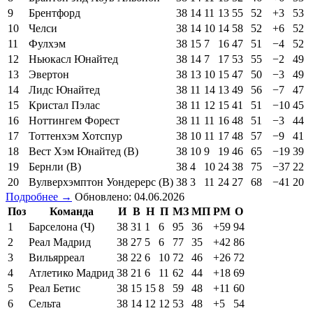
9
Брентфорд
38
14
11
13
55
52
+3
53
10
Челси
38
14
10
14
58
52
+6
52
11
Фулхэм
38
15
7
16
47
51
−4
52
12
Ньюкасл Юнайтед
38
14
7
17
53
55
−2
49
13
Эвертон
38
13
10
15
47
50
−3
49
14
Лидс Юнайтед
38
11
14
13
49
56
−7
47
15
Кристал Пэлас
38
11
12
15
41
51
−10
45
16
Ноттингем Форест
38
11
11
16
48
51
−3
44
17
Тоттенхэм Хотспур
38
10
11
17
48
57
−9
41
18
Вест Хэм Юнайтед (В)
38
10
9
19
46
65
−19
39
19
Бернли (В)
38
4
10
24
38
75
−37
22
20
Вулверхэмптон Уондерерс (В)
38
3
11
24
27
68
−41
20
Подробнее →
Обновлено: 04.06.2026
Поз
Команда
И
В
Н
П
МЗ
МП
РМ
О
1
Барселона (Ч)
38
31
1
6
95
36
+59
94
2
Реал Мадрид
38
27
5
6
77
35
+42
86
3
Вильярреал
38
22
6
10
72
46
+26
72
4
Атлетико Мадрид
38
21
6
11
62
44
+18
69
5
Реал Бетис
38
15
15
8
59
48
+11
60
6
Сельта
38
14
12
12
53
48
+5
54