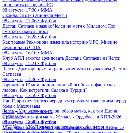
поправить рекорд в UFC
08 августа, 17:30 • ММА
Скончался отец Лионеля Месси
08 августа, 17:06 • Футбол
Дастан Сатпаев в заявке Челси на матч с Миланом. Где
смотреть трансляцию?
08 августа, 16:28 • Футбол
Как травма Рахмонова изменила историю UFC. Мнение
чемпиона из США
08 августа, 16:10 • ММА
Клуб АПЛ захотел арендовать Дастана Сатпаева из Челси
08 августа, 15:21 • Футбол
Челси - Джохор: прямая трансляция матча с участием Дастана
Сатпаева
08 августа, 14:30 • Футбол
Зарплата в 17 миллионов, личный особняк и фанатская
любовь. Как встретили Салаха в Турции?
08 августа, 13:59 • Футбол
Иан Гэрри отметился очередным громким заявлением перед
боем с Махачевым
Челси - Милан: видео голов, обзор матча, как там Дастан
08 августа, 13:09 • ММА
Сатпаев?
Прямая трансляция матча Жетысу - Ордабасы в КПЛ-2026
08 августа, 18:49 • Футбол
08 августа, 12:16 • Футбол
UFC Vegas 120: Прямая трансляция всех боев турнира
Молодым казахстанцам нужно стремиться в НХЛ – первые
07 августа, 19:04 • ММА
комментарии главного тренера "Барыса" в новом сезоне