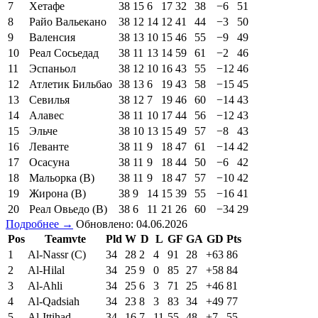
7
Хетафе
38
15
6
17
32
38
−6
51
8
Райо Вальекано
38
12
14
12
41
44
−3
50
9
Валенсия
38
13
10
15
46
55
−9
49
10
Реал Сосьедад
38
11
13
14
59
61
−2
46
11
Эспаньол
38
12
10
16
43
55
−12
46
12
Атлетик Бильбао
38
13
6
19
43
58
−15
45
13
Севилья
38
12
7
19
46
60
−14
43
14
Алавес
38
11
10
17
44
56
−12
43
15
Эльче
38
10
13
15
49
57
−8
43
16
Леванте
38
11
9
18
47
61
−14
42
17
Осасуна
38
11
9
18
44
50
−6
42
18
Мальорка (В)
38
11
9
18
47
57
−10
42
19
Жирона (В)
38
9
14
15
39
55
−16
41
20
Реал Овьедо (В)
38
6
11
21
26
60
−34
29
Подробнее →
Обновлено: 04.06.2026
Pos
Teamvte
Pld
W
D
L
GF
GA
GD
Pts
1
Al-Nassr (C)
34
28
2
4
91
28
+63
86
2
Al-Hilal
34
25
9
0
85
27
+58
84
3
Al-Ahli
34
25
6
3
71
25
+46
81
4
Al-Qadsiah
34
23
8
3
83
34
+49
77
5
Al-Ittihad
34
16
7
11
55
48
+7
55