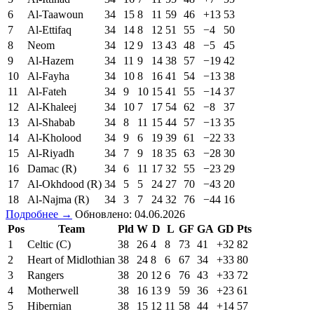
6
Al-Taawoun
34
15
8
11
59
46
+13
53
7
Al-Ettifaq
34
14
8
12
51
55
−4
50
8
Neom
34
12
9
13
43
48
−5
45
9
Al-Hazem
34
11
9
14
38
57
−19
42
10
Al-Fayha
34
10
8
16
41
54
−13
38
11
Al-Fateh
34
9
10
15
41
55
−14
37
12
Al-Khaleej
34
10
7
17
54
62
−8
37
13
Al-Shabab
34
8
11
15
44
57
−13
35
14
Al-Kholood
34
9
6
19
39
61
−22
33
15
Al-Riyadh
34
7
9
18
35
63
−28
30
16
Damac (R)
34
6
11
17
32
55
−23
29
17
Al-Okhdood (R)
34
5
5
24
27
70
−43
20
18
Al-Najma (R)
34
3
7
24
32
76
−44
16
Подробнее →
Обновлено: 04.06.2026
Pos
Team
Pld
W
D
L
GF
GA
GD
Pts
1
Celtic (C)
38
26
4
8
73
41
+32
82
2
Heart of Midlothian
38
24
8
6
67
34
+33
80
3
Rangers
38
20
12
6
76
43
+33
72
4
Motherwell
38
16
13
9
59
36
+23
61
5
Hibernian
38
15
12
11
58
44
+14
57