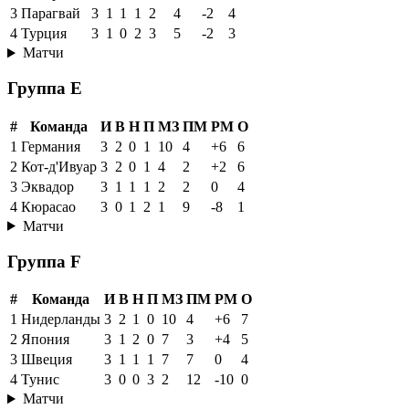
3
Парагвай
3
1
1
1
2
4
-2
4
4
Турция
3
1
0
2
3
5
-2
3
Матчи
Группа E
#
Команда
И
В
Н
П
МЗ
ПМ
РМ
О
1
Германия
3
2
0
1
10
4
+6
6
2
Кот-д'Ивуар
3
2
0
1
4
2
+2
6
3
Эквадор
3
1
1
1
2
2
0
4
4
Кюрасао
3
0
1
2
1
9
-8
1
Матчи
Группа F
#
Команда
И
В
Н
П
МЗ
ПМ
РМ
О
1
Нидерланды
3
2
1
0
10
4
+6
7
2
Япония
3
1
2
0
7
3
+4
5
3
Швеция
3
1
1
1
7
7
0
4
4
Тунис
3
0
0
3
2
12
-10
0
Матчи