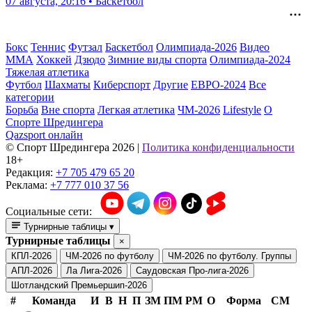
07 августа, 20:16 • Баскетбол
Бокс
Теннис
Футзал
Баскетбол
Олимпиада-2026
Видео
ММА
Хоккей
Дзюдо
Зимние виды спорта
Олимпиада-2024
Тяжелая атлетика
Футбол
Шахматы
Киберспорт
Другие
ЕВРО-2024
Все
категории
Борьба
Вне спорта
Легкая атлетика
ЧМ-2026
Lifestyle
О
Спорте Шредингера
Qazsport онлайн
© Cпорт Шредингера 2026
|
Политика конфиденциальности
18+
Редакция:
+7 705 479 65 20
Реклама:
+7 777 010 37 56
Социальные сети:
Турнирные таблицы
▾
Турнирные таблицы
×
КПЛ-2026
ЧМ-2026 по футболу
ЧМ-2026 по футболу. Группы
АПЛ-2026
Ла Лига-2026
Саудовская Про-лига-2026
Шотландский Премьершип-2026
#
Команда
И
В
Н
П
ЗМ
ПМ
РМ
О
Форма
СМ