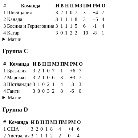
#
Команда
И
В
Н
П
МЗ
ПМ
РМ
О
1
Швейцария
3
2
1
0
7
3
+4
7
2
Канада
3
1
1
1
8
3
+5
4
3
Босния и Герцеговина
3
1
1
1
5
6
-1
4
4
Катар
3
0
1
2
2
10
-8
1
Матчи
Группа C
#
Команда
И
В
Н
П
МЗ
ПМ
РМ
О
1
Бразилия
3
2
1
0
7
1
+6
7
2
Марокко
3
2
1
0
6
3
+3
7
3
Шотландия
3
1
0
2
1
4
-3
3
4
Гаити
3
0
0
3
2
8
-6
0
Матчи
Группа D
#
Команда
И
В
Н
П
МЗ
ПМ
РМ
О
1
США
3
2
0
1
8
4
+4
6
2
Австралия
3
1
1
1
2
2
0
4