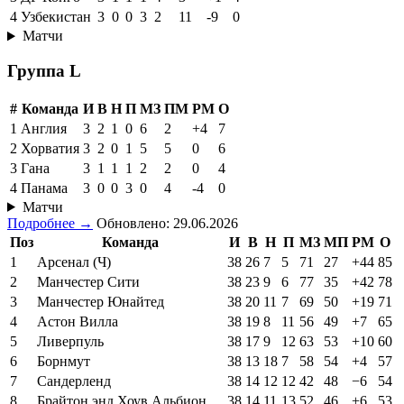
4
Узбекистан
3
0
0
3
2
11
-9
0
Матчи
Группа L
#
Команда
И
В
Н
П
МЗ
ПМ
РМ
О
1
Англия
3
2
1
0
6
2
+4
7
2
Хорватия
3
2
0
1
5
5
0
6
3
Гана
3
1
1
1
2
2
0
4
4
Панама
3
0
0
3
0
4
-4
0
Матчи
Подробнее →
Обновлено: 29.06.2026
Поз
Команда
И
В
Н
П
МЗ
МП
РМ
О
1
Арсенал (Ч)
38
26
7
5
71
27
+44
85
2
Манчестер Сити
38
23
9
6
77
35
+42
78
3
Манчестер Юнайтед
38
20
11
7
69
50
+19
71
4
Астон Вилла
38
19
8
11
56
49
+7
65
5
Ливерпуль
38
17
9
12
63
53
+10
60
6
Борнмут
38
13
18
7
58
54
+4
57
7
Сандерленд
38
14
12
12
42
48
−6
54
8
Брайтон энд Хоув Альбион
38
14
11
13
52
46
+6
53