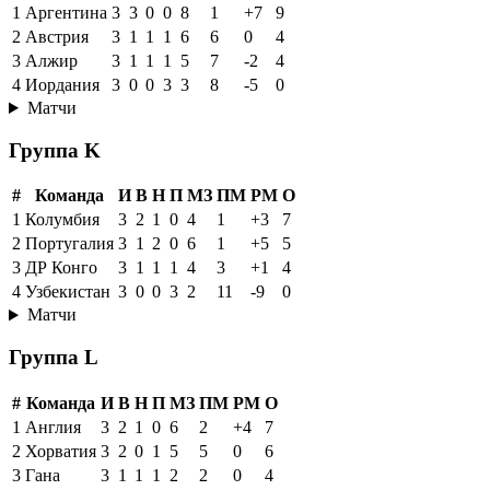
1
Аргентина
3
3
0
0
8
1
+7
9
2
Австрия
3
1
1
1
6
6
0
4
3
Алжир
3
1
1
1
5
7
-2
4
4
Иордания
3
0
0
3
3
8
-5
0
Матчи
Группа K
#
Команда
И
В
Н
П
МЗ
ПМ
РМ
О
1
Колумбия
3
2
1
0
4
1
+3
7
2
Португалия
3
1
2
0
6
1
+5
5
3
ДР Конго
3
1
1
1
4
3
+1
4
4
Узбекистан
3
0
0
3
2
11
-9
0
Матчи
Группа L
#
Команда
И
В
Н
П
МЗ
ПМ
РМ
О
1
Англия
3
2
1
0
6
2
+4
7
2
Хорватия
3
2
0
1
5
5
0
6
3
Гана
3
1
1
1
2
2
0
4