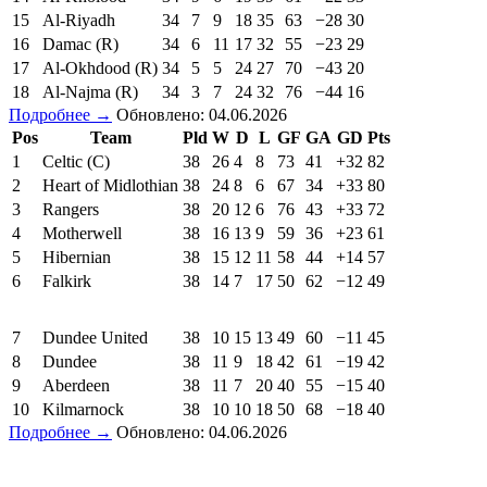
15
Al-Riyadh
34
7
9
18
35
63
−28
30
16
Damac (R)
34
6
11
17
32
55
−23
29
17
Al-Okhdood (R)
34
5
5
24
27
70
−43
20
18
Al-Najma (R)
34
3
7
24
32
76
−44
16
Подробнее →
Обновлено: 04.06.2026
Pos
Team
Pld
W
D
L
GF
GA
GD
Pts
1
Celtic (C)
38
26
4
8
73
41
+32
82
2
Heart of Midlothian
38
24
8
6
67
34
+33
80
3
Rangers
38
20
12
6
76
43
+33
72
4
Motherwell
38
16
13
9
59
36
+23
61
5
Hibernian
38
15
12
11
58
44
+14
57
6
Falkirk
38
14
7
17
50
62
−12
49
7
Dundee United
38
10
15
13
49
60
−11
45
8
Dundee
38
11
9
18
42
61
−19
42
9
Aberdeen
38
11
7
20
40
55
−15
40
10
Kilmarnock
38
10
10
18
50
68
−18
40
Подробнее →
Обновлено: 04.06.2026