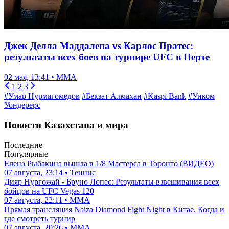
Джек Делла Маддалена vs Карлос Пратес:
результаты всех боев на турнире UFC в Перте
02 мая, 13:41 • ММА
1
2
3
#Умар Нурмагомедов
#Бекзат Алмахан
#Kaspi Bank
#Уиком
Уондерерс
Новости Казахстана и мира
Последние
Популярные
Елена Рыбакина вышла в 1/8 Мастерса в Торонто (ВИДЕО)
07 августа, 23:14 • Теннис
Дияр Нургожай - Бруно Лопес: Результаты взвешивания всех
бойцов на UFC Vegas 120
07 августа, 22:11 • ММА
Прямая трансляция Naiza Diamond Fight Night в Китае. Когда и
где смотреть турнир
07 августа, 20:26 • ММА