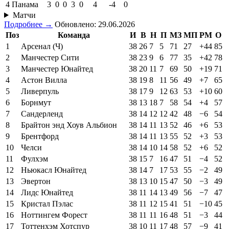
4
Панама
3
0
0
3
0
4
-4
0
Матчи
Подробнее →
Обновлено: 29.06.2026
Поз
Команда
И
В
Н
П
МЗ
МП
РМ
О
1
Арсенал (Ч)
38
26
7
5
71
27
+44
85
2
Манчестер Сити
38
23
9
6
77
35
+42
78
3
Манчестер Юнайтед
38
20
11
7
69
50
+19
71
4
Астон Вилла
38
19
8
11
56
49
+7
65
5
Ливерпуль
38
17
9
12
63
53
+10
60
6
Борнмут
38
13
18
7
58
54
+4
57
7
Сандерленд
38
14
12
12
42
48
−6
54
8
Брайтон энд Хоув Альбион
38
14
11
13
52
46
+6
53
9
Брентфорд
38
14
11
13
55
52
+3
53
10
Челси
38
14
10
14
58
52
+6
52
11
Фулхэм
38
15
7
16
47
51
−4
52
12
Ньюкасл Юнайтед
38
14
7
17
53
55
−2
49
13
Эвертон
38
13
10
15
47
50
−3
49
14
Лидс Юнайтед
38
11
14
13
49
56
−7
47
15
Кристал Пэлас
38
11
12
15
41
51
−10
45
16
Ноттингем Форест
38
11
11
16
48
51
−3
44
17
Тоттенхэм Хотспур
38
10
11
17
48
57
−9
41