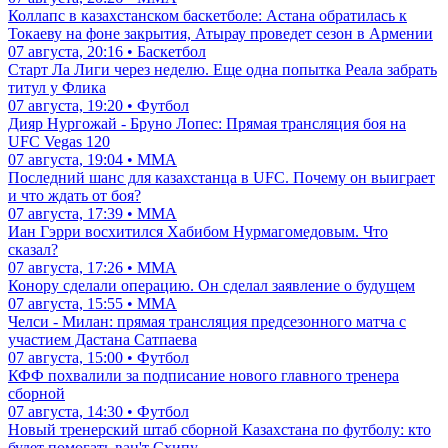
Коллапс в казахстанском баскетболе: Астана обратилась к
Токаеву на фоне закрытия, Атырау проведет сезон в Армении
07 августа, 20:16 • Баскетбол
Старт Ла Лиги через неделю. Еще одна попытка Реала забрать
титул у Флика
07 августа, 19:20 • Футбол
Дияр Нургожай - Бруно Лопес: Прямая трансляция боя на
UFC Vegas 120
07 августа, 19:04 • ММА
Последний шанс для казахстанца в UFC. Почему он выиграет
и что ждать от боя?
07 августа, 17:39 • ММА
Иан Гэрри восхитился Хабибом Нурмагомедовым. Что
сказал?
07 августа, 17:26 • ММА
Конору сделали операцию. Он сделал заявление о будущем
07 августа, 15:55 • ММА
Челси - Милан: прямая трансляция предсезонного матча с
участием Дастана Сатпаева
07 августа, 15:00 • Футбол
КФФ похвалили за подписание нового главного тренера
сборной
07 августа, 14:30 • Футбол
Новый тренерский штаб сборной Казахстана по футболу: кто
будет помогать ван'т Схипу