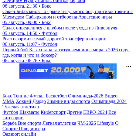
Мейирим Нурсултанов: биография, бои
06 августа, 21:30 • Бокс
Сакен Бибосынов - о срыве титульного боя, противостоянии с
Махмудом Сабырханом и отборе на Азиатские игры
05 августа, 09:00 • Бокс
Салах определился с клубом после ухода из Ливерпуля
05 августа, 14:50 • Футбол
Реал оформит самый дорогой трансфер в истории
06 августа, 11:07 • Футбол
Первый бой Казахстана за титул чемпиона мира в 2026 году:
где, когда и что за боксер?
06 августа, 06:26 • Бокс
Бокс
Теннис
Футзал
Баскетбол
Олимпиада-2026
Видео
ММА
Хоккей
Дзюдо
Зимние виды спорта
Олимпиада-2024
Тяжелая атлетика
Футбол
Шахматы
Киберспорт
Другие
ЕВРО-2024
Все
категории
Борьба
Вне спорта
Легкая атлетика
ЧМ-2026
Lifestyle
О
Спорте Шредингера
Qazsport онлайн