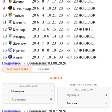
8
20
5
8
7
17
23
-6
23
ЖЖТЖТ
Женис
9
20
6
4
10
23
28
-5
22
ЖЖТЖЖ
Кызылжар
10
20
6
4
10
21
28
-7
22
ЖЖТЖЖ
Тобыл
11
20
6
3
11
21
28
-7
21
ЖЖТЖЖ
Каспий
12
20
3
11
6
15
22
-7
20
ЖТЖТТ
Кайсар
13
19
3
10
6
14
18
-4
19
ЖЖЖЖТ
Атырау
14
20
4
7
9
23
30
-7
19
ЖЖЖЖТ
Жетысу
15
19
3
8
8
19
25
-6
17
ЖТЖЖЖ
Иртыш
16
20
3
7
10
16
30
-14
16
ЖЖЖЖЖ
Алтай
Подробнее →
Обновлено: 03.08.2026
Текущая стадия
Вся сетка
ФИНАЛ
МАТЧ ЗА 3-Е МЕСТО
20.07.2026 00:00
19.07.2026 02:00
Испания
1
Франция
4
Аргентина
0
Англия
6
Подробнее →
Обновлено: 20.07.2026