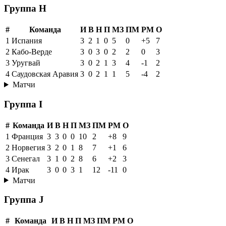
Группа H
#
Команда
И
В
Н
П
МЗ
ПМ
РМ
О
1
Испания
3
2
1
0
5
0
+5
7
2
Кабо-Верде
3
0
3
0
2
2
0
3
3
Уругвай
3
0
2
1
3
4
-1
2
4
Саудовская Аравия
3
0
2
1
1
5
-4
2
Матчи
Группа I
#
Команда
И
В
Н
П
МЗ
ПМ
РМ
О
1
Франция
3
3
0
0
10
2
+8
9
2
Норвегия
3
2
0
1
8
7
+1
6
3
Сенегал
3
1
0
2
8
6
+2
3
4
Ирак
3
0
0
3
1
12
-11
0
Матчи
Группа J
#
Команда
И
В
Н
П
МЗ
ПМ
РМ
О