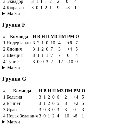
3
Эквадор
3
1
1
1
2
2
0
4
4
Кюрасао
3
0
1
2
1
9
-8
1
Матчи
Группа F
#
Команда
И
В
Н
П
МЗ
ПМ
РМ
О
1
Нидерланды
3
2
1
0
10
4
+6
7
2
Япония
3
1
2
0
7
3
+4
5
3
Швеция
3
1
1
1
7
7
0
4
4
Тунис
3
0
0
3
2
12
-10
0
Матчи
Группа G
#
Команда
И
В
Н
П
МЗ
ПМ
РМ
О
1
Бельгия
3
1
2
0
6
2
+4
5
2
Египет
3
1
2
0
5
3
+2
5
3
Иран
3
0
3
0
3
3
0
3
4
Новая Зеландия
3
0
1
2
4
10
-6
1
Матчи