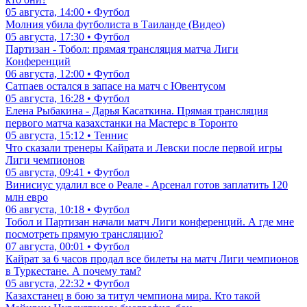
05 августа, 14:00 • Футбол
Молния убила футболиста в Таиланде (Видео)
05 августа, 17:30 • Футбол
Партизан - Тобол: прямая трансляция матча Лиги
Конференций
06 августа, 12:00 • Футбол
Сатпаев остался в запасе на матч с Ювентусом
05 августа, 16:28 • Футбол
Елена Рыбакина - Дарья Касаткина. Прямая трансляция
первого матча казахстанки на Мастерс в Торонто
05 августа, 15:12 • Теннис
Что сказали тренеры Кайрата и Левски после первой игры
Лиги чемпионов
05 августа, 09:41 • Футбол
Винисиус удалил все о Реале - Арсенал готов заплатить 120
млн евро
06 августа, 10:18 • Футбол
Тобол и Партизан начали матч Лиги конференций. А где мне
посмотреть прямую трансляцию?
07 августа, 00:01 • Футбол
Кайрат за 6 часов продал все билеты на матч Лиги чемпионов
в Туркестане. А почему там?
05 августа, 22:32 • Футбол
Казахстанец в бою за титул чемпиона мира. Кто такой