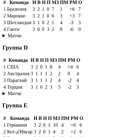
#
Команда
И
В
Н
П
МЗ
ПМ
РМ
О
1
Бразилия
3
2
1
0
7
1
+6
7
2
Марокко
3
2
1
0
6
3
+3
7
3
Шотландия
3
1
0
2
1
4
-3
3
4
Гаити
3
0
0
3
2
8
-6
0
Матчи
Группа D
#
Команда
И
В
Н
П
МЗ
ПМ
РМ
О
1
США
3
2
0
1
8
4
+4
6
2
Австралия
3
1
1
1
2
2
0
4
3
Парагвай
3
1
1
1
2
4
-2
4
4
Турция
3
1
0
2
3
5
-2
3
Матчи
Группа E
#
Команда
И
В
Н
П
МЗ
ПМ
РМ
О
1
Германия
3
2
0
1
10
4
+6
6
2
Кот-д'Ивуар
3
2
0
1
4
2
+2
6