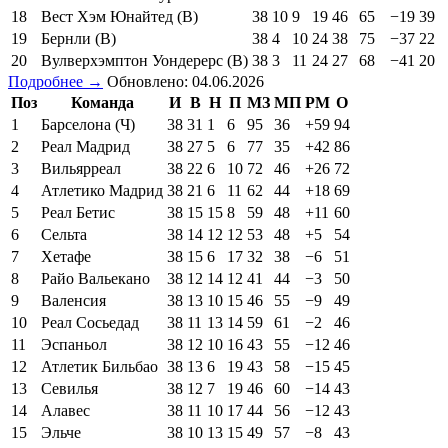
18
Вест Хэм Юнайтед (В)
38
10
9
19
46
65
−19
39
19
Бернли (В)
38
4
10
24
38
75
−37
22
20
Вулверхэмптон Уондерерс (В)
38
3
11
24
27
68
−41
20
Подробнее →
Обновлено: 04.06.2026
Поз
Команда
И
В
Н
П
МЗ
МП
РМ
О
1
Барселона (Ч)
38
31
1
6
95
36
+59
94
2
Реал Мадрид
38
27
5
6
77
35
+42
86
3
Вильярреал
38
22
6
10
72
46
+26
72
4
Атлетико Мадрид
38
21
6
11
62
44
+18
69
5
Реал Бетис
38
15
15
8
59
48
+11
60
6
Сельта
38
14
12
12
53
48
+5
54
7
Хетафе
38
15
6
17
32
38
−6
51
8
Райо Вальекано
38
12
14
12
41
44
−3
50
9
Валенсия
38
13
10
15
46
55
−9
49
10
Реал Сосьедад
38
11
13
14
59
61
−2
46
11
Эспаньол
38
12
10
16
43
55
−12
46
12
Атлетик Бильбао
38
13
6
19
43
58
−15
45
13
Севилья
38
12
7
19
46
60
−14
43
14
Алавес
38
11
10
17
44
56
−12
43
15
Эльче
38
10
13
15
49
57
−8
43