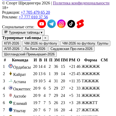
© Cпорт Шредингера 2026
|
Политика конфиденциальности
18+
Редакция:
+7 705 479 65 20
Реклама:
+7 777 010 37 56
Социальные сети:
Турнирные таблицы
▾
Турнирные таблицы
×
КПЛ-2026
ЧМ-2026 по футболу
ЧМ-2026 по футболу. Группы
АПЛ-2026
Ла Лига-2026
Саудовская Про-лига-2026
Шотландский Премьершип-2026
#
Команда
И
В
Н
П
ЗМ
ПМ
РМ
О
Форма
СМ
1
20
14
4
2
36
15
+21
46
ЖЖЖЖЖ
Ордабасы
2
20
13
6
1
39
14
+25
45
ЖЖЖЖЖ
Кайрат
3
19
10
5
4
31
20
+11
35
ТЖЖЖЖ
Астана
4
20
9
6
5
29
27
+2
33
ЖЖЖЖЖ
Окжетпес
5
20
9
4
7
29
24
+5
31
ЖЖЖЖЖ
Актобе
6
19
7
7
5
26
23
+3
28
ЖЖЖТТ
Елимай
7
20
7
6
7
16
20
-4
27
ЖЖТЖЖ
Улытау