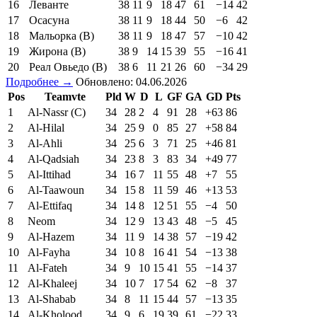
16
Леванте
38
11
9
18
47
61
−14
42
17
Осасуна
38
11
9
18
44
50
−6
42
18
Мальорка (В)
38
11
9
18
47
57
−10
42
19
Жирона (В)
38
9
14
15
39
55
−16
41
20
Реал Овьедо (В)
38
6
11
21
26
60
−34
29
Подробнее →
Обновлено: 04.06.2026
Pos
Teamvte
Pld
W
D
L
GF
GA
GD
Pts
1
Al-Nassr (C)
34
28
2
4
91
28
+63
86
2
Al-Hilal
34
25
9
0
85
27
+58
84
3
Al-Ahli
34
25
6
3
71
25
+46
81
4
Al-Qadsiah
34
23
8
3
83
34
+49
77
5
Al-Ittihad
34
16
7
11
55
48
+7
55
6
Al-Taawoun
34
15
8
11
59
46
+13
53
7
Al-Ettifaq
34
14
8
12
51
55
−4
50
8
Neom
34
12
9
13
43
48
−5
45
9
Al-Hazem
34
11
9
14
38
57
−19
42
10
Al-Fayha
34
10
8
16
41
54
−13
38
11
Al-Fateh
34
9
10
15
41
55
−14
37
12
Al-Khaleej
34
10
7
17
54
62
−8
37
13
Al-Shabab
34
8
11
15
44
57
−13
35
14
Al-Kholood
34
9
6
19
39
61
−22
33