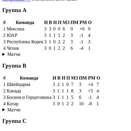
Группа A
#
Команда
И
В
Н
П
МЗ
ПМ
РМ
О
1
Мексика
3
3
0
0
6
0
+6
9
2
ЮАР
3
1
1
1
2
3
-1
4
3
Республика Корея
3
1
0
2
2
3
-1
3
4
Чехия
3
0
1
2
2
6
-4
1
Матчи
Группа B
#
Команда
И
В
Н
П
МЗ
ПМ
РМ
О
1
Швейцария
3
2
1
0
7
3
+4
7
2
Канада
3
1
1
1
8
3
+5
4
3
Босния и Герцеговина
3
1
1
1
5
6
-1
4
4
Катар
3
0
1
2
2
10
-8
1
Матчи
Группа C