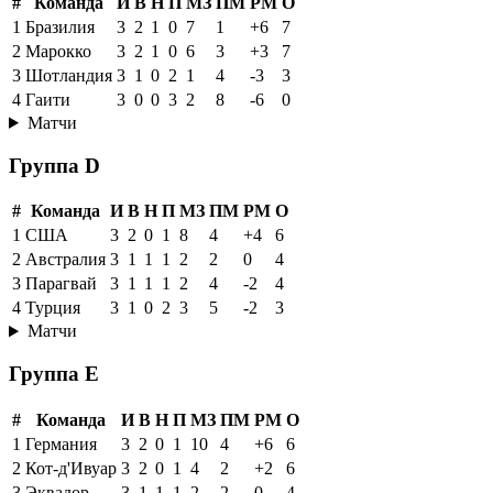
#
Команда
И
В
Н
П
МЗ
ПМ
РМ
О
1
Бразилия
3
2
1
0
7
1
+6
7
2
Марокко
3
2
1
0
6
3
+3
7
3
Шотландия
3
1
0
2
1
4
-3
3
4
Гаити
3
0
0
3
2
8
-6
0
Матчи
Группа D
#
Команда
И
В
Н
П
МЗ
ПМ
РМ
О
1
США
3
2
0
1
8
4
+4
6
2
Австралия
3
1
1
1
2
2
0
4
3
Парагвай
3
1
1
1
2
4
-2
4
4
Турция
3
1
0
2
3
5
-2
3
Матчи
Группа E
#
Команда
И
В
Н
П
МЗ
ПМ
РМ
О
1
Германия
3
2
0
1
10
4
+6
6
2
Кот-д'Ивуар
3
2
0
1
4
2
+2
6
3
Эквадор
3
1
1
1
2
2
0
4