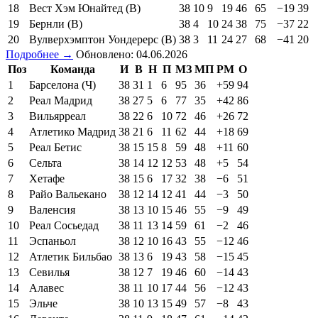
18
Вест Хэм Юнайтед (В)
38
10
9
19
46
65
−19
39
19
Бернли (В)
38
4
10
24
38
75
−37
22
20
Вулверхэмптон Уондерерс (В)
38
3
11
24
27
68
−41
20
Подробнее →
Обновлено: 04.06.2026
Поз
Команда
И
В
Н
П
МЗ
МП
РМ
О
1
Барселона (Ч)
38
31
1
6
95
36
+59
94
2
Реал Мадрид
38
27
5
6
77
35
+42
86
3
Вильярреал
38
22
6
10
72
46
+26
72
4
Атлетико Мадрид
38
21
6
11
62
44
+18
69
5
Реал Бетис
38
15
15
8
59
48
+11
60
6
Сельта
38
14
12
12
53
48
+5
54
7
Хетафе
38
15
6
17
32
38
−6
51
8
Райо Вальекано
38
12
14
12
41
44
−3
50
9
Валенсия
38
13
10
15
46
55
−9
49
10
Реал Сосьедад
38
11
13
14
59
61
−2
46
11
Эспаньол
38
12
10
16
43
55
−12
46
12
Атлетик Бильбао
38
13
6
19
43
58
−15
45
13
Севилья
38
12
7
19
46
60
−14
43
14
Алавес
38
11
10
17
44
56
−12
43
15
Эльче
38
10
13
15
49
57
−8
43