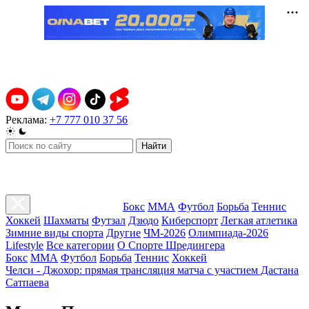
Реклама:
+7 777 010 37 56
Найти
Бокс
ММА
Футбол
Борьба
Теннис
Хоккей
Шахматы
Футзал
Дзюдо
Киберспорт
Легкая атлетика
Зимние виды спорта
Другие
ЧМ-2026
Олимпиада-2026
Lifestyle
Все категории
О Спорте Шредингера
Бокс
ММА
Футбол
Борьба
Теннис
Хоккей
Челси - Джохор: прямая трансляция матча с участием Дастана
Сатпаева