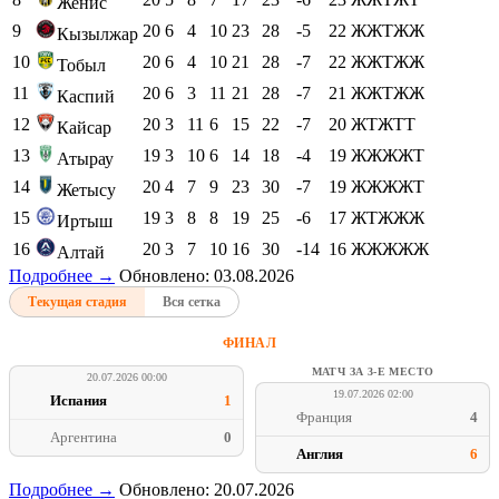
Женис
9
20
6
4
10
23
28
-5
22
ЖЖТЖЖ
Кызылжар
10
20
6
4
10
21
28
-7
22
ЖЖТЖЖ
Тобыл
11
20
6
3
11
21
28
-7
21
ЖЖТЖЖ
Каспий
12
20
3
11
6
15
22
-7
20
ЖТЖТТ
Кайсар
13
19
3
10
6
14
18
-4
19
ЖЖЖЖТ
Атырау
14
20
4
7
9
23
30
-7
19
ЖЖЖЖТ
Жетысу
15
19
3
8
8
19
25
-6
17
ЖТЖЖЖ
Иртыш
16
20
3
7
10
16
30
-14
16
ЖЖЖЖЖ
Алтай
Подробнее →
Обновлено: 03.08.2026
Текущая стадия
Вся сетка
ФИНАЛ
МАТЧ ЗА 3-Е МЕСТО
20.07.2026 00:00
19.07.2026 02:00
Испания
1
Франция
4
Аргентина
0
Англия
6
Подробнее →
Обновлено: 20.07.2026