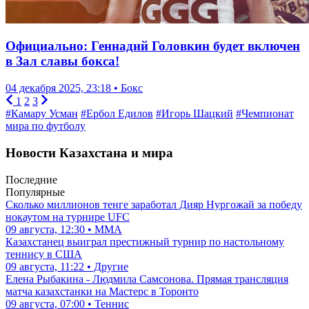
Официально: Геннадий Головкин будет включен
в Зал славы бокса!
04 декабря 2025, 23:18 • Бокс
1
2
3
#Камару Усман
#Ербол Едилов
#Игорь Шацкий
#Чемпионат
мира по футболу
Новости Казахстана и мира
Последние
Популярные
Сколько миллионов тенге заработал Дияр Нургожай за победу
нокаутом на турнире UFC
09 августа, 12:30 • ММА
Казахстанец выиграл престижный турнир по настольному
теннису в США
09 августа, 11:22 • Другие
Елена Рыбакина - Людмила Самсонова. Прямая трансляция
матча казахстанки на Мастерс в Торонто
09 августа, 07:00 • Теннис