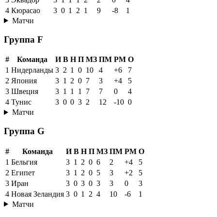
4
Кюрасао
3
0
1
2
1
9
-8
1
Матчи
Группа F
#
Команда
И
В
Н
П
МЗ
ПМ
РМ
О
1
Нидерланды
3
2
1
0
10
4
+6
7
2
Япония
3
1
2
0
7
3
+4
5
3
Швеция
3
1
1
1
7
7
0
4
4
Тунис
3
0
0
3
2
12
-10
0
Матчи
Группа G
#
Команда
И
В
Н
П
МЗ
ПМ
РМ
О
1
Бельгия
3
1
2
0
6
2
+4
5
2
Египет
3
1
2
0
5
3
+2
5
3
Иран
3
0
3
0
3
3
0
3
4
Новая Зеландия
3
0
1
2
4
10
-6
1
Матчи