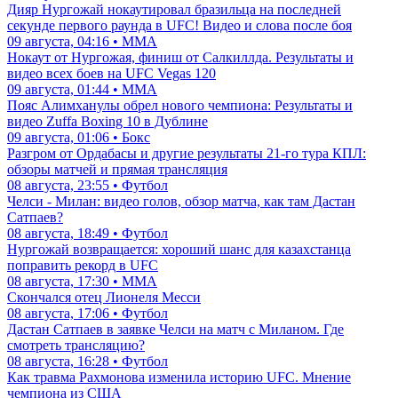
Дияр Нургожай нокаутировал бразильца на последней
секунде первого раунда в UFC! Видео и слова после боя
09 августа, 04:16 • ММА
Нокаут от Нургожая, финиш от Салкиллда. Результаты и
видео всех боев на UFC Vegas 120
09 августа, 01:44 • ММА
Пояс Алимханулы обрел нового чемпиона: Результаты и
видео Zuffa Boxing 10 в Дублине
09 августа, 01:06 • Бокс
Разгром от Ордабасы и другие результаты 21-го тура КПЛ:
обзоры матчей и прямая трансляция
08 августа, 23:55 • Футбол
Челси - Милан: видео голов, обзор матча, как там Дастан
Сатпаев?
08 августа, 18:49 • Футбол
Нургожай возвращается: хороший шанс для казахстанца
поправить рекорд в UFC
08 августа, 17:30 • ММА
Скончался отец Лионеля Месси
08 августа, 17:06 • Футбол
Дастан Сатпаев в заявке Челси на матч с Миланом. Где
смотреть трансляцию?
08 августа, 16:28 • Футбол
Как травма Рахмонова изменила историю UFC. Мнение
чемпиона из США