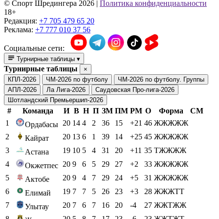
© Cпорт Шредингера 2026
|
Политика конфиденциальности
18+
Редакция:
+7 705 479 65 20
Реклама:
+7 777 010 37 56
Социальные сети:
Турнирные таблицы
▾
Турнирные таблицы
×
КПЛ-2026
ЧМ-2026 по футболу
ЧМ-2026 по футболу. Группы
АПЛ-2026
Ла Лига-2026
Саудовская Про-лига-2026
Шотландский Премьершип-2026
#
Команда
И
В
Н
П
ЗМ
ПМ
РМ
О
Форма
СМ
1
20
14
4
2
36
15
+21
46
ЖЖЖЖЖ
Ордабасы
2
20
13
6
1
39
14
+25
45
ЖЖЖЖЖ
Кайрат
3
19
10
5
4
31
20
+11
35
ТЖЖЖЖ
Астана
4
20
9
6
5
29
27
+2
33
ЖЖЖЖЖ
Окжетпес
5
20
9
4
7
29
24
+5
31
ЖЖЖЖЖ
Актобе
6
19
7
7
5
26
23
+3
28
ЖЖЖТТ
Елимай
7
20
7
6
7
16
20
-4
27
ЖЖТЖЖ
Улытау
8
20
5
8
7
17
23
-6
23
ЖЖТЖТ