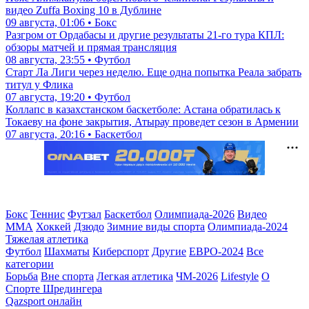
видео Zuffa Boxing 10 в Дублине
09 августа, 01:06 • Бокс
Разгром от Ордабасы и другие результаты 21-го тура КПЛ:
обзоры матчей и прямая трансляция
08 августа, 23:55 • Футбол
Старт Ла Лиги через неделю. Еще одна попытка Реала забрать
титул у Флика
07 августа, 19:20 • Футбол
Коллапс в казахстанском баскетболе: Астана обратилась к
Токаеву на фоне закрытия, Атырау проведет сезон в Армении
07 августа, 20:16 • Баскетбол
Бокс
Теннис
Футзал
Баскетбол
Олимпиада-2026
Видео
ММА
Хоккей
Дзюдо
Зимние виды спорта
Олимпиада-2024
Тяжелая атлетика
Футбол
Шахматы
Киберспорт
Другие
ЕВРО-2024
Все
категории
Борьба
Вне спорта
Легкая атлетика
ЧМ-2026
Lifestyle
О
Спорте Шредингера
Qazsport онлайн