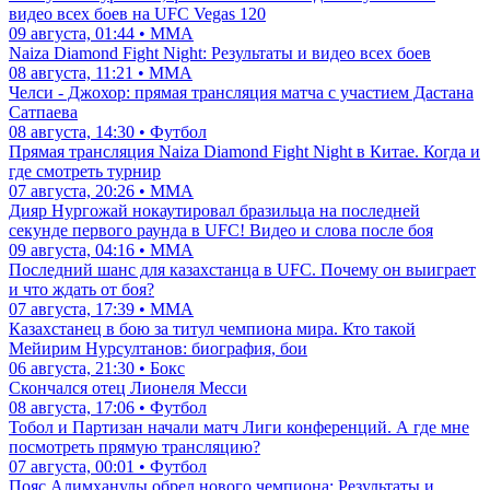
видео всех боев на UFC Vegas 120
09 августа, 01:44 • ММА
Naiza Diamond Fight Night: Результаты и видео всех боев
08 августа, 11:21 • ММА
Челси - Джохор: прямая трансляция матча с участием Дастана
Сатпаева
08 августа, 14:30 • Футбол
Прямая трансляция Naiza Diamond Fight Night в Китае. Когда и
где смотреть турнир
07 августа, 20:26 • ММА
Дияр Нургожай нокаутировал бразильца на последней
секунде первого раунда в UFC! Видео и слова после боя
09 августа, 04:16 • ММА
Последний шанс для казахстанца в UFC. Почему он выиграет
и что ждать от боя?
07 августа, 17:39 • ММА
Казахстанец в бою за титул чемпиона мира. Кто такой
Мейирим Нурсултанов: биография, бои
06 августа, 21:30 • Бокс
Скончался отец Лионеля Месси
08 августа, 17:06 • Футбол
Тобол и Партизан начали матч Лиги конференций. А где мне
посмотреть прямую трансляцию?
07 августа, 00:01 • Футбол
Пояс Алимханулы обрел нового чемпиона: Результаты и