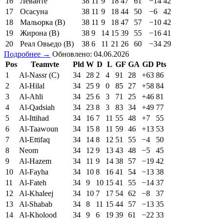
16
Леванте
38
11
9
18
47
61
−14
42
17
Осасуна
38
11
9
18
44
50
−6
42
18
Мальорка (В)
38
11
9
18
47
57
−10
42
19
Жирона (В)
38
9
14
15
39
55
−16
41
20
Реал Овьедо (В)
38
6
11
21
26
60
−34
29
Подробнее →
Обновлено: 04.06.2026
Pos
Teamvte
Pld
W
D
L
GF
GA
GD
Pts
1
Al-Nassr (C)
34
28
2
4
91
28
+63
86
2
Al-Hilal
34
25
9
0
85
27
+58
84
3
Al-Ahli
34
25
6
3
71
25
+46
81
4
Al-Qadsiah
34
23
8
3
83
34
+49
77
5
Al-Ittihad
34
16
7
11
55
48
+7
55
6
Al-Taawoun
34
15
8
11
59
46
+13
53
7
Al-Ettifaq
34
14
8
12
51
55
−4
50
8
Neom
34
12
9
13
43
48
−5
45
9
Al-Hazem
34
11
9
14
38
57
−19
42
10
Al-Fayha
34
10
8
16
41
54
−13
38
11
Al-Fateh
34
9
10
15
41
55
−14
37
12
Al-Khaleej
34
10
7
17
54
62
−8
37
13
Al-Shabab
34
8
11
15
44
57
−13
35
14
Al-Kholood
34
9
6
19
39
61
−22
33