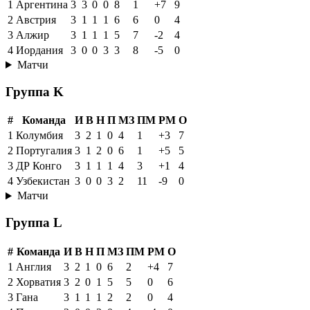
1
Аргентина
3
3
0
0
8
1
+7
9
2
Австрия
3
1
1
1
6
6
0
4
3
Алжир
3
1
1
1
5
7
-2
4
4
Иордания
3
0
0
3
3
8
-5
0
Матчи
Группа K
#
Команда
И
В
Н
П
МЗ
ПМ
РМ
О
1
Колумбия
3
2
1
0
4
1
+3
7
2
Португалия
3
1
2
0
6
1
+5
5
3
ДР Конго
3
1
1
1
4
3
+1
4
4
Узбекистан
3
0
0
3
2
11
-9
0
Матчи
Группа L
#
Команда
И
В
Н
П
МЗ
ПМ
РМ
О
1
Англия
3
2
1
0
6
2
+4
7
2
Хорватия
3
2
0
1
5
5
0
6
3
Гана
3
1
1
1
2
2
0
4