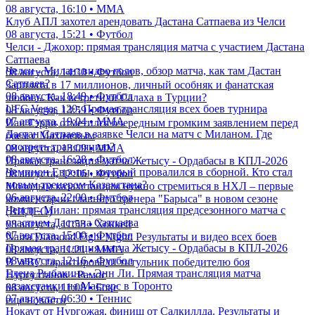
08 августа, 16:10 • ММА
Клуб АПЛ захотел арендовать Дастана Сатпаева из Челси
08 августа, 15:21 • Футбол
Челси - Джохор: прямая трансляция матча с участием Дастана
Сатпаева
Челси - Милан: видео голов, обзор матча, как там Дастан
08 августа, 14:30 • Футбол
Сатпаев?
Зарплата в 17 миллионов, личный особняк и фанатская
08 августа, 18:49 • Футбол
любовь. Как встретили Салаха в Турции?
UFC Vegas 120: Прямая трансляция всех боев турнира
08 августа, 13:59 • Футбол
07 августа, 19:04 • ММА
Иан Гэрри отметился очередным громким заявлением перед
Дастан Сатпаев в заявке Челси на матч с Миланом. Где
боем с Махачевым
смотреть трансляцию?
08 августа, 13:09 • ММА
08 августа, 16:28 • Футбол
Прямая трансляция матча Жетысу - Ордабасы в КПЛ-2026
Чемпион Европы, который провалился в сборной. Кто стал
08 августа, 12:16 • Футбол
новым тренером Казахстана?
Молодым казахстанцам нужно стремиться в НХЛ – первые
06 августа, 22:00 • Футбол
комментарии главного тренера "Барыса" в новом сезоне
Челси - Милан: прямая трансляция предсезонного матча с
(ВИДЕО)
участием Дастана Сатпаева
08 августа, 11:53 • Хоккей
07 августа, 15:00 • Футбол
Naiza Diamond Fight Night: Результаты и видео всех боев
Прямая трансляция матча Жетысу - Ордабасы в КПЛ-2026
08 августа, 11:21 • ММА
08 августа, 12:16 • Футбол
В WBC гарантировали титульник победителю боя
Елена Рыбакина - Энн Ли. Прямая трансляция матча
Нурсултанов - Рамос
казахстанки на Мастерс в Торонто
08 августа, 11:08 • Бокс
07 августа, 06:30 • Теннис
еще новости
Нокаут от Нургожая, финиш от Салкиллда. Результаты и