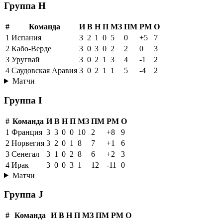
Группа H
#
Команда
И
В
Н
П
МЗ
ПМ
РМ
О
1
Испания
3
2
1
0
5
0
+5
7
2
Кабо-Верде
3
0
3
0
2
2
0
3
3
Уругвай
3
0
2
1
3
4
-1
2
4
Саудовская Аравия
3
0
2
1
1
5
-4
2
Матчи
Группа I
#
Команда
И
В
Н
П
МЗ
ПМ
РМ
О
1
Франция
3
3
0
0
10
2
+8
9
2
Норвегия
3
2
0
1
8
7
+1
6
3
Сенегал
3
1
0
2
8
6
+2
3
4
Ирак
3
0
0
3
1
12
-11
0
Матчи
Группа J
#
Команда
И
В
Н
П
МЗ
ПМ
РМ
О