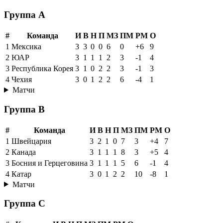
Группа A
#
Команда
И
В
Н
П
МЗ
ПМ
РМ
О
1
Мексика
3
3
0
0
6
0
+6
9
2
ЮАР
3
1
1
1
2
3
-1
4
3
Республика Корея
3
1
0
2
2
3
-1
3
4
Чехия
3
0
1
2
2
6
-4
1
Матчи
Группа B
#
Команда
И
В
Н
П
МЗ
ПМ
РМ
О
1
Швейцария
3
2
1
0
7
3
+4
7
2
Канада
3
1
1
1
8
3
+5
4
3
Босния и Герцеговина
3
1
1
1
5
6
-1
4
4
Катар
3
0
1
2
2
10
-8
1
Матчи
Группа C