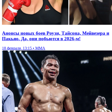
Анонсы новых боев Роузи, Тайсона, Мейвезера и
Пакьяо. Да, они побьются в 2026-м!
18 февраля, 13:15 • ММА