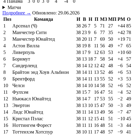
4
Панама
3
0
0
3
0
4
-4
0
Матчи
Подробнее →
Обновлено: 29.06.2026
Поз
Команда
И
В
Н
П
МЗ
МП
РМ
О
1
Арсенал (Ч)
38
26
7
5
71
27
+44
85
2
Манчестер Сити
38
23
9
6
77
35
+42
78
3
Манчестер Юнайтед
38
20
11
7
69
50
+19
71
4
Астон Вилла
38
19
8
11
56
49
+7
65
5
Ливерпуль
38
17
9
12
63
53
+10
60
6
Борнмут
38
13
18
7
58
54
+4
57
7
Сандерленд
38
14
12
12
42
48
−6
54
8
Брайтон энд Хоув Альбион
38
14
11
13
52
46
+6
53
9
Брентфорд
38
14
11
13
55
52
+3
53
10
Челси
38
14
10
14
58
52
+6
52
11
Фулхэм
38
15
7
16
47
51
−4
52
12
Ньюкасл Юнайтед
38
14
7
17
53
55
−2
49
13
Эвертон
38
13
10
15
47
50
−3
49
14
Лидс Юнайтед
38
11
14
13
49
56
−7
47
15
Кристал Пэлас
38
11
12
15
41
51
−10
45
16
Ноттингем Форест
38
11
11
16
48
51
−3
44
17
Тоттенхэм Хотспур
38
10
11
17
48
57
−9
41