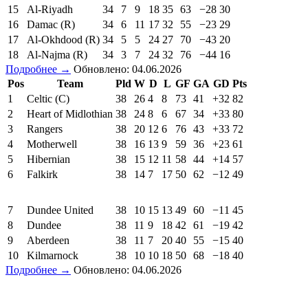
15
Al-Riyadh
34
7
9
18
35
63
−28
30
16
Damac (R)
34
6
11
17
32
55
−23
29
17
Al-Okhdood (R)
34
5
5
24
27
70
−43
20
18
Al-Najma (R)
34
3
7
24
32
76
−44
16
Подробнее →
Обновлено: 04.06.2026
Pos
Team
Pld
W
D
L
GF
GA
GD
Pts
1
Celtic (C)
38
26
4
8
73
41
+32
82
2
Heart of Midlothian
38
24
8
6
67
34
+33
80
3
Rangers
38
20
12
6
76
43
+33
72
4
Motherwell
38
16
13
9
59
36
+23
61
5
Hibernian
38
15
12
11
58
44
+14
57
6
Falkirk
38
14
7
17
50
62
−12
49
7
Dundee United
38
10
15
13
49
60
−11
45
8
Dundee
38
11
9
18
42
61
−19
42
9
Aberdeen
38
11
7
20
40
55
−15
40
10
Kilmarnock
38
10
10
18
50
68
−18
40
Подробнее →
Обновлено: 04.06.2026