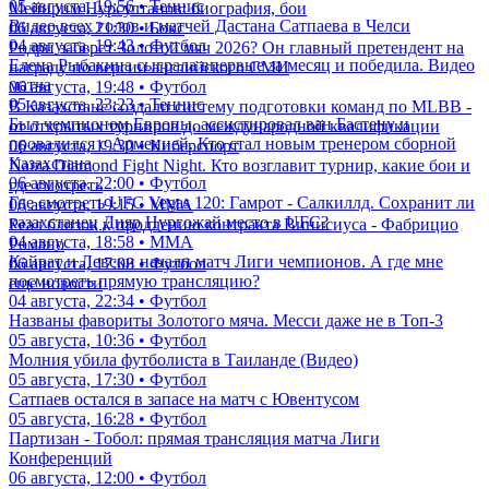
05 августа, 19:56 • Теннис
Мейирим Нурсултанов: биография, бои
Видео всех голов и матчей Дастана Сатпаева в Челси
06 августа, 21:30 • Бокс
04 августа, 19:43 • Футбол
Родри заберет Золотой мяч 2026? Он главный претендент на
Елена Рыбакина сыграла впервые за месяц и победила. Видео
награду по версии английского СМИ
матча
06 августа, 19:48 • Футбол
05 августа, 23:23 • Теннис
В Казахстане создали систему подготовки команд по MLBB -
Был чемпионом Европы, ассистировал ван Бастену и
от открытых турниров до международной квалификации
провалился с Арменией. Кто стал новым тренером сборной
06 августа, 19:30 • Киберспорт
Казахстана
Naiza Diamond Fight Night. Кто возглавит турнир, какие бои и
06 августа, 22:00 • Футбол
где смотреть
Где смотреть UFC Vegas 120: Гамрот - Салкиллд. Сохранит ли
06 августа, 19:15 • ММА
казахстанец Дияр Нургожай место в UFC?
Реал близок к продлению контракта Винисиуса - Фабрицио
04 августа, 18:58 • ММА
Романо
Кайрат и Левски начали матч Лиги чемпионов. А где мне
06 августа, 17:08 • Футбол
посмотреть прямую трансляцию?
еще новости
04 августа, 22:34 • Футбол
Названы фавориты Золотого мяча. Месси даже не в Топ-3
05 августа, 10:36 • Футбол
Молния убила футболиста в Таиланде (Видео)
05 августа, 17:30 • Футбол
Сатпаев остался в запасе на матч с Ювентусом
05 августа, 16:28 • Футбол
Партизан - Тобол: прямая трансляция матча Лиги
Конференций
06 августа, 12:00 • Футбол