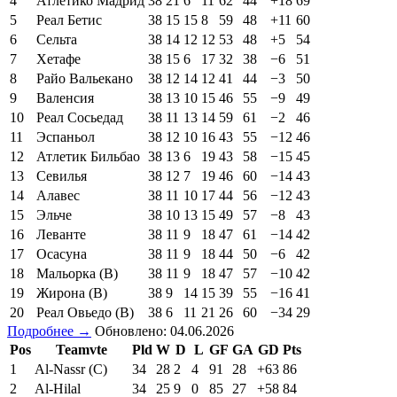
4
Атлетико Мадрид
38
21
6
11
62
44
+18
69
5
Реал Бетис
38
15
15
8
59
48
+11
60
6
Сельта
38
14
12
12
53
48
+5
54
7
Хетафе
38
15
6
17
32
38
−6
51
8
Райо Вальекано
38
12
14
12
41
44
−3
50
9
Валенсия
38
13
10
15
46
55
−9
49
10
Реал Сосьедад
38
11
13
14
59
61
−2
46
11
Эспаньол
38
12
10
16
43
55
−12
46
12
Атлетик Бильбао
38
13
6
19
43
58
−15
45
13
Севилья
38
12
7
19
46
60
−14
43
14
Алавес
38
11
10
17
44
56
−12
43
15
Эльче
38
10
13
15
49
57
−8
43
16
Леванте
38
11
9
18
47
61
−14
42
17
Осасуна
38
11
9
18
44
50
−6
42
18
Мальорка (В)
38
11
9
18
47
57
−10
42
19
Жирона (В)
38
9
14
15
39
55
−16
41
20
Реал Овьедо (В)
38
6
11
21
26
60
−34
29
Подробнее →
Обновлено: 04.06.2026
Pos
Teamvte
Pld
W
D
L
GF
GA
GD
Pts
1
Al-Nassr (C)
34
28
2
4
91
28
+63
86
2
Al-Hilal
34
25
9
0
85
27
+58
84