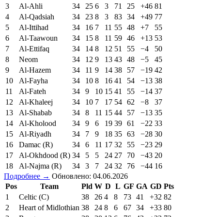
3
Al-Ahli
34
25
6
3
71
25
+46
81
4
Al-Qadsiah
34
23
8
3
83
34
+49
77
5
Al-Ittihad
34
16
7
11
55
48
+7
55
6
Al-Taawoun
34
15
8
11
59
46
+13
53
7
Al-Ettifaq
34
14
8
12
51
55
−4
50
8
Neom
34
12
9
13
43
48
−5
45
9
Al-Hazem
34
11
9
14
38
57
−19
42
10
Al-Fayha
34
10
8
16
41
54
−13
38
11
Al-Fateh
34
9
10
15
41
55
−14
37
12
Al-Khaleej
34
10
7
17
54
62
−8
37
13
Al-Shabab
34
8
11
15
44
57
−13
35
14
Al-Kholood
34
9
6
19
39
61
−22
33
15
Al-Riyadh
34
7
9
18
35
63
−28
30
16
Damac (R)
34
6
11
17
32
55
−23
29
17
Al-Okhdood (R)
34
5
5
24
27
70
−43
20
18
Al-Najma (R)
34
3
7
24
32
76
−44
16
Подробнее →
Обновлено: 04.06.2026
Pos
Team
Pld
W
D
L
GF
GA
GD
Pts
1
Celtic (C)
38
26
4
8
73
41
+32
82
2
Heart of Midlothian
38
24
8
6
67
34
+33
80