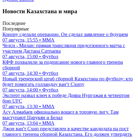
Новости Казахстана и мира
Последние
Популярные
Конору сделали операцию. Он сделал заявление о будущем
07 августа, 15:55 • ММА
Челси - Милан: прямая трансляция предсезонного матча с
участием Дастана Сатпаева
07 августа, 15:00 • Футбол
КФФ похвалили за подписание нового главного тренера
сборной
07 августа, 14:30 • Футбол
Новый тренерский штаб сборной Казахстана по футболу: кто
будет помогать голландцу ван'т Схипу
07 августа, 14:00 • Футбол
Эксперт назвал ключ к победе Дияра Нургожая в четвертом
бою UFC
07 августа, 13:30 • ММА
Асу Алмабаев официально вошел в топовую лигу. Там
выступают Царукян и Белал
07 августа, 13:04 • ММА
Джон ван'т Схип представлен в качестве кандидата на пост
главного тренера сборной Казахстана. Его должен утвердить