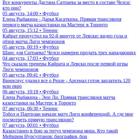
Все конкуренты Дастана Сатпаева за место в составе Челси:
кто они?
05 августа, 14:00 • Футбол
Елена Рыбакина - Дарья Касаткина. Прямая трансляция
первого матча казахстанки на Мастерс в Торонто
05 августа, 15:12 • Теннис
Кайрат пропустил на 92-й минуте от Левски: видео гола и
обзор матча Лиги чемпионов
05 августа, 00:19 • Футбол
Шанс для Сатпаева? Челси намерен продать трех нападающих
04 августа, 17:03 • Футбол
Что сказали тренеры Кайрата и Левски после первой игры
Лиги чемпионов
05 августа, 09:41 • Футбол
Винисиус удалил все о Реале - Арсенал готов заплатить 120
млн евро
06 августа, 10:18 • Футбол
Елена Рыбакина - Энн Ли. Прямая трансляция матча
казахстанки на Мастерс в Торонто
07 августа, 06:30 • Теннис
Тобол и Партизан начали матч Лиги конференций. А где мне
посмотреть прямую трансляцию?
07 августа, 00:01 • Футбол
Казахстанец в бою за титул чемпиона мира. Кто такой
Мейирим Нурсултанов: биография, бои