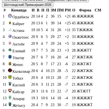
Шотландский Премьершип-2026
#
Команда
И
В
Н
П
ЗМ
ПМ
РМ
О
Форма
СМ
1
20
14
4
2
36
15
+21
46
ЖЖЖЖЖ
Ордабасы
2
20
13
6
1
39
14
+25
45
ЖЖЖЖЖ
Кайрат
3
19
10
5
4
31
20
+11
35
ТЖЖЖЖ
Астана
4
20
9
6
5
29
27
+2
33
ЖЖЖЖЖ
Окжетпес
5
20
9
4
7
29
24
+5
31
ЖЖЖЖЖ
Актобе
6
19
7
7
5
26
23
+3
28
ЖЖЖТТ
Елимай
7
20
7
6
7
16
20
-4
27
ЖЖТЖЖ
Улытау
8
20
5
8
7
17
23
-6
23
ЖЖТЖТ
Женис
9
20
6
4
10
23
28
-5
22
ЖЖТЖЖ
Кызылжар
10
20
6
4
10
21
28
-7
22
ЖЖТЖЖ
Тобыл
11
20
6
3
11
21
28
-7
21
ЖЖТЖЖ
Каспий
12
20
3
11
6
15
22
-7
20
ЖТЖТТ
Кайсар
13
19
3
10
6
14
18
-4
19
ЖЖЖЖТ
Атырау
14
20
4
7
9
23
30
-7
19
ЖЖЖЖТ
Жетысу