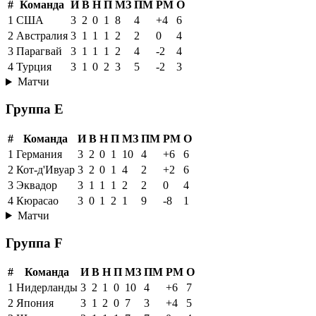
#
Команда
И
В
Н
П
МЗ
ПМ
РМ
О
1
США
3
2
0
1
8
4
+4
6
2
Австралия
3
1
1
1
2
2
0
4
3
Парагвай
3
1
1
1
2
4
-2
4
4
Турция
3
1
0
2
3
5
-2
3
Матчи
Группа E
#
Команда
И
В
Н
П
МЗ
ПМ
РМ
О
1
Германия
3
2
0
1
10
4
+6
6
2
Кот-д'Ивуар
3
2
0
1
4
2
+2
6
3
Эквадор
3
1
1
1
2
2
0
4
4
Кюрасао
3
0
1
2
1
9
-8
1
Матчи
Группа F
#
Команда
И
В
Н
П
МЗ
ПМ
РМ
О
1
Нидерланды
3
2
1
0
10
4
+6
7
2
Япония
3
1
2
0
7
3
+4
5