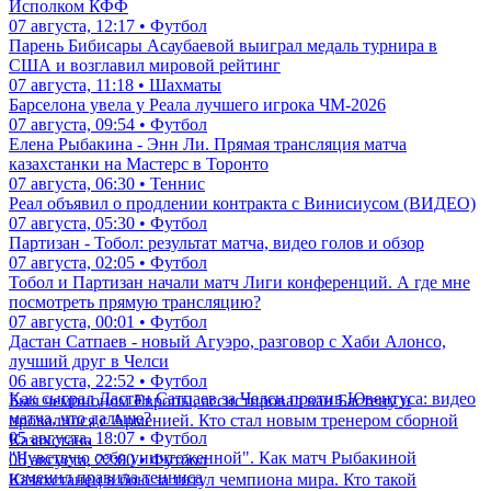
Исполком КФФ
07 августа, 12:17 • Футбол
Парень Бибисары Асаубаевой выиграл медаль турнира в
США и возглавил мировой рейтинг
07 августа, 11:18 • Шахматы
Барселона увела у Реала лучшего игрока ЧМ-2026
07 августа, 09:54 • Футбол
Елена Рыбакина - Энн Ли. Прямая трансляция матча
казахстанки на Мастерс в Торонто
07 августа, 06:30 • Теннис
Реал объявил о продлении контракта с Винисиусом (ВИДЕО)
07 августа, 05:30 • Футбол
Партизан - Тобол: результат матча, видео голов и обзор
07 августа, 02:05 • Футбол
Тобол и Партизан начали матч Лиги конференций. А где мне
посмотреть прямую трансляцию?
07 августа, 00:01 • Футбол
Дастан Сатпаев - новый Агуэро, разговор с Хаби Алонсо,
лучший друг в Челси
06 августа, 22:52 • Футбол
Как сыграл Дастан Сатпаев за Челси против Ювентуса: видео
Был чемпионом Европы, ассистировал ван Бастену и
матча, что дальше?
провалился с Арменией. Кто стал новым тренером сборной
05 августа, 18:07 • Футбол
Казахстана
"Чувствую себя уничтоженной". Как матч Рыбакиной
06 августа, 22:00 • Футбол
изменил правила тенниса
Казахстанец в бою за титул чемпиона мира. Кто такой