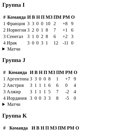
Группа I
#
Команда
И
В
Н
П
МЗ
ПМ
РМ
О
1
Франция
3
3
0
0
10
2
+8
9
2
Норвегия
3
2
0
1
8
7
+1
6
3
Сенегал
3
1
0
2
8
6
+2
3
4
Ирак
3
0
0
3
1
12
-11
0
Матчи
Группа J
#
Команда
И
В
Н
П
МЗ
ПМ
РМ
О
1
Аргентина
3
3
0
0
8
1
+7
9
2
Австрия
3
1
1
1
6
6
0
4
3
Алжир
3
1
1
1
5
7
-2
4
4
Иордания
3
0
0
3
3
8
-5
0
Матчи
Группа K
#
Команда
И
В
Н
П
МЗ
ПМ
РМ
О