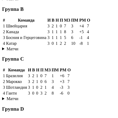
Группа B
#
Команда
И
В
Н
П
МЗ
ПМ
РМ
О
1
Швейцария
3
2
1
0
7
3
+4
7
2
Канада
3
1
1
1
8
3
+5
4
3
Босния и Герцеговина
3
1
1
1
5
6
-1
4
4
Катар
3
0
1
2
2
10
-8
1
Матчи
Группа C
#
Команда
И
В
Н
П
МЗ
ПМ
РМ
О
1
Бразилия
3
2
1
0
7
1
+6
7
2
Марокко
3
2
1
0
6
3
+3
7
3
Шотландия
3
1
0
2
1
4
-3
3
4
Гаити
3
0
0
3
2
8
-6
0
Матчи
Группа D