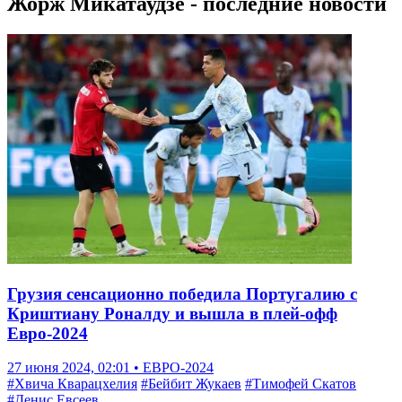
Жорж Микатаудзе - последние новости
Грузия сенсационно победила Португалию с
Криштиану Роналду и вышла в плей-офф
Евро-2024
27 июня 2024, 02:01 • ЕВРО-2024
#Хвича Кварацхелия
#Бейбит Жукаев
#Тимофей Скатов
#Денис Евсеев