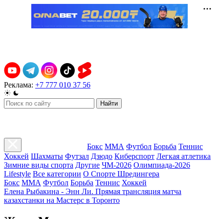
Реклама:
+7 777 010 37 56
Найти
Бокс
ММА
Футбол
Борьба
Теннис
Хоккей
Шахматы
Футзал
Дзюдо
Киберспорт
Легкая атлетика
Зимние виды спорта
Другие
ЧМ-2026
Олимпиада-2026
Lifestyle
Все категории
О Спорте Шредингера
Бокс
ММА
Футбол
Борьба
Теннис
Хоккей
Елена Рыбакина - Энн Ли. Прямая трансляция матча
казахстанки на Мастерс в Торонто