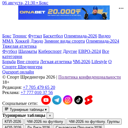
06 августа, 21:30 • Бокс
Бокс
Теннис
Футзал
Баскетбол
Олимпиада-2026
Видео
ММА
Хоккей
Дзюдо
Зимние виды спорта
Олимпиада-2024
Тяжелая атлетика
Футбол
Шахматы
Киберспорт
Другие
ЕВРО-2024
Все
категории
Борьба
Вне спорта
Легкая атлетика
ЧМ-2026
Lifestyle
О
Спорте Шредингера
Qazsport онлайн
© Cпорт Шредингера 2026
|
Политика конфиденциальности
18+
Редакция:
+7 705 479 65 20
Реклама:
+7 777 010 37 56
Социальные сети:
Турнирные таблицы
▾
Турнирные таблицы
×
КПЛ-2026
ЧМ-2026 по футболу
ЧМ-2026 по футболу. Группы
АПЛ-2026
Ла Лига-2026
Саудовская Про-лига-2026