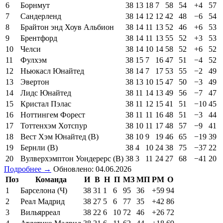
6
Борнмут
38
13
18
7
58
54
+4
57
7
Сандерленд
38
14
12
12
42
48
−6
54
8
Брайтон энд Хоув Альбион
38
14
11
13
52
46
+6
53
9
Брентфорд
38
14
11
13
55
52
+3
53
10
Челси
38
14
10
14
58
52
+6
52
11
Фулхэм
38
15
7
16
47
51
−4
52
12
Ньюкасл Юнайтед
38
14
7
17
53
55
−2
49
13
Эвертон
38
13
10
15
47
50
−3
49
14
Лидс Юнайтед
38
11
14
13
49
56
−7
47
15
Кристал Пэлас
38
11
12
15
41
51
−10
45
16
Ноттингем Форест
38
11
11
16
48
51
−3
44
17
Тоттенхэм Хотспур
38
10
11
17
48
57
−9
41
18
Вест Хэм Юнайтед (В)
38
10
9
19
46
65
−19
39
19
Бернли (В)
38
4
10
24
38
75
−37
22
20
Вулверхэмптон Уондерерс (В)
38
3
11
24
27
68
−41
20
Подробнее →
Обновлено: 04.06.2026
Поз
Команда
И
В
Н
П
МЗ
МП
РМ
О
1
Барселона (Ч)
38
31
1
6
95
36
+59
94
2
Реал Мадрид
38
27
5
6
77
35
+42
86
3
Вильярреал
38
22
6
10
72
46
+26
72