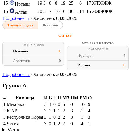
15
19
3
8
8
19
25
-6
17
ЖТЖЖЖ
Иртыш
16
20
3
7
10
16
30
-14
16
ЖЖЖЖЖ
Алтай
Подробнее →
Обновлено: 03.08.2026
Текущая стадия
Вся сетка
ФИНАЛ
МАТЧ ЗА 3-Е МЕСТО
20.07.2026 00:00
19.07.2026 02:00
Испания
1
Франция
4
Аргентина
0
Англия
6
Подробнее →
Обновлено: 20.07.2026
Группа A
#
Команда
И
В
Н
П
МЗ
ПМ
РМ
О
1
Мексика
3
3
0
0
6
0
+6
9
2
ЮАР
3
1
1
1
2
3
-1
4
3
Республика Корея
3
1
0
2
2
3
-1
3
4
Чехия
3
0
1
2
2
6
-4
1
Матчи