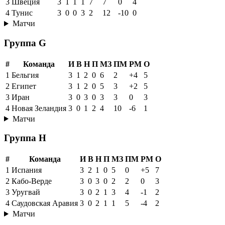
3
Швеция
3
1
1
1
7
7
0
4
4
Тунис
3
0
0
3
2
12
-10
0
Матчи
Группа G
#
Команда
И
В
Н
П
МЗ
ПМ
РМ
О
1
Бельгия
3
1
2
0
6
2
+4
5
2
Египет
3
1
2
0
5
3
+2
5
3
Иран
3
0
3
0
3
3
0
3
4
Новая Зеландия
3
0
1
2
4
10
-6
1
Матчи
Группа H
#
Команда
И
В
Н
П
МЗ
ПМ
РМ
О
1
Испания
3
2
1
0
5
0
+5
7
2
Кабо-Верде
3
0
3
0
2
2
0
3
3
Уругвай
3
0
2
1
3
4
-1
2
4
Саудовская Аравия
3
0
2
1
1
5
-4
2
Матчи