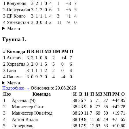
1
Колумбия
3
2
1
0
4
1
+3
7
2
Португалия
3
1
2
0
6
1
+5
5
3
ДР Конго
3
1
1
1
4
3
+1
4
4
Узбекистан
3
0
0
3
2
11
-9
0
Матчи
Группа L
#
Команда
И
В
Н
П
МЗ
ПМ
РМ
О
1
Англия
3
2
1
0
6
2
+4
7
2
Хорватия
3
2
0
1
5
5
0
6
3
Гана
3
1
1
1
2
2
0
4
4
Панама
3
0
0
3
0
4
-4
0
Матчи
Подробнее →
Обновлено: 29.06.2026
Поз
Команда
И
В
Н
П
МЗ
МП
РМ
О
1
Арсенал (Ч)
38
26
7
5
71
27
+44
85
2
Манчестер Сити
38
23
9
6
77
35
+42
78
3
Манчестер Юнайтед
38
20
11
7
69
50
+19
71
4
Астон Вилла
38
19
8
11
56
49
+7
65
5
Ливерпуль
38
17
9
12
63
53
+10
60