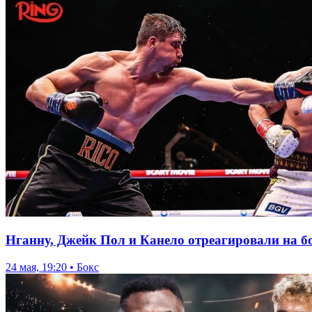
Нганну, Джейк Пол и Канело отреагировали на б
24 мая, 19:20 • Бокс