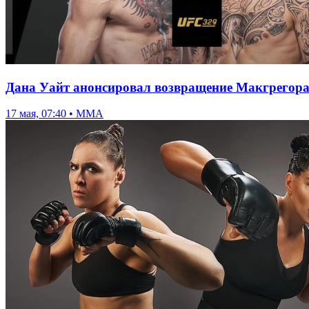
Дана Уайт анонсировал возвращение Макгрегора 
17 мая, 07:40 • ММА