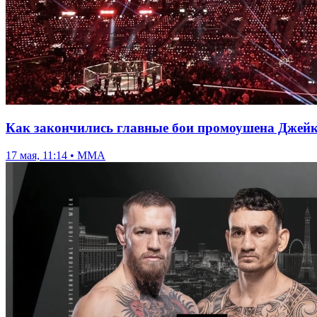
Как закончились главные бои промоушена Джейк
17 мая, 11:14 • ММА