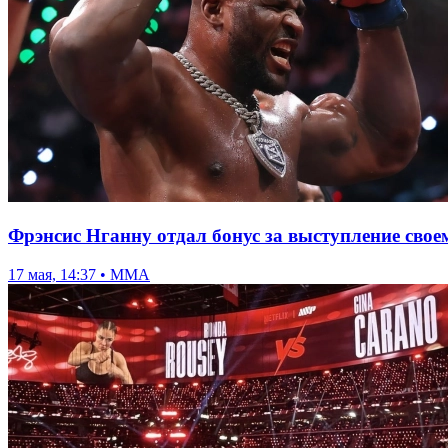
Фрэнсис Нганну отдал бонус за выступление свое
17 мая, 14:37 • ММА