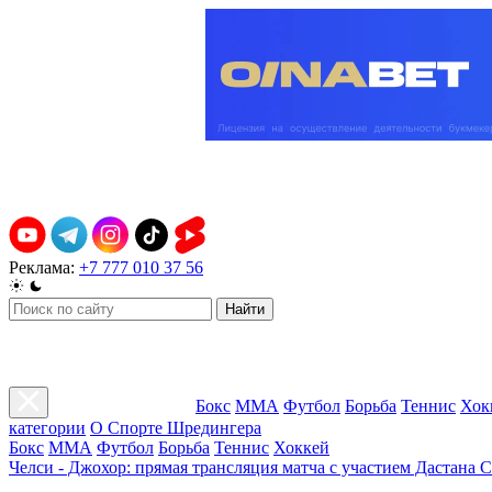
Реклама:
+7 777 010 37 56
Найти
Бокс
ММА
Футбол
Борьба
Теннис
Хок
категории
О Спорте Шредингера
Бокс
ММА
Футбол
Борьба
Теннис
Хоккей
Челси - Джохор: прямая трансляция матча с участием Дастана 