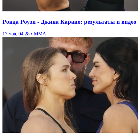
Ронда Роузи - Джина Карано: результаты и виде
17 мая, 04:28 • ММА