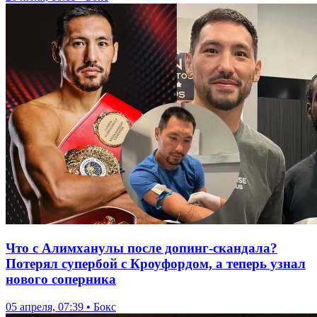
Что с Алимханулы после допинг-скандала?
Потерял супербой с Кроуфордом, а теперь узнал
нового соперника
05 апреля, 07:39 • Бокс