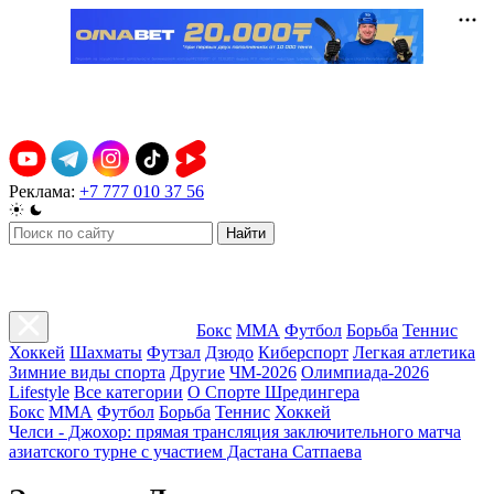
Реклама:
+7 777 010 37 56
Найти
Бокс
ММА
Футбол
Борьба
Теннис
Хоккей
Шахматы
Футзал
Дзюдо
Киберспорт
Легкая атлетика
Зимние виды спорта
Другие
ЧМ-2026
Олимпиада-2026
Lifestyle
Все категории
О Спорте Шредингера
Бокс
ММА
Футбол
Борьба
Теннис
Хоккей
Челси - Джохор: прямая трансляция заключительного матча
азиатского турне с участием Дастана Сатпаева