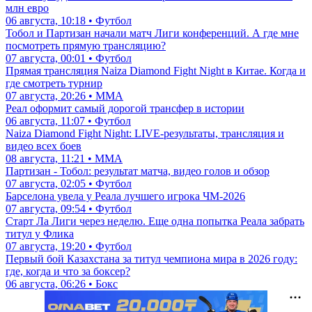
млн евро
06 августа, 10:18 • Футбол
Тобол и Партизан начали матч Лиги конференций. А где мне
посмотреть прямую трансляцию?
07 августа, 00:01 • Футбол
Прямая трансляция Naiza Diamond Fight Night в Китае. Когда и
где смотреть турнир
07 августа, 20:26 • ММА
Реал оформит самый дорогой трансфер в истории
06 августа, 11:07 • Футбол
Naiza Diamond Fight Night: LIVE-результаты, трансляция и
видео всех боев
08 августа, 11:21 • ММА
Партизан - Тобол: результат матча, видео голов и обзор
07 августа, 02:05 • Футбол
Барселона увела у Реала лучшего игрока ЧМ-2026
07 августа, 09:54 • Футбол
Старт Ла Лиги через неделю. Еще одна попытка Реала забрать
титул у Флика
07 августа, 19:20 • Футбол
Первый бой Казахстана за титул чемпиона мира в 2026 году:
где, когда и что за боксер?
06 августа, 06:26 • Бокс