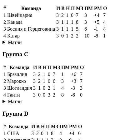
#
Команда
И
В
Н
П
МЗ
ПМ
РМ
О
1
Швейцария
3
2
1
0
7
3
+4
7
2
Канада
3
1
1
1
8
3
+5
4
3
Босния и Герцеговина
3
1
1
1
5
6
-1
4
4
Катар
3
0
1
2
2
10
-8
1
Матчи
Группа C
#
Команда
И
В
Н
П
МЗ
ПМ
РМ
О
1
Бразилия
3
2
1
0
7
1
+6
7
2
Марокко
3
2
1
0
6
3
+3
7
3
Шотландия
3
1
0
2
1
4
-3
3
4
Гаити
3
0
0
3
2
8
-6
0
Матчи
Группа D
#
Команда
И
В
Н
П
МЗ
ПМ
РМ
О
1
США
3
2
0
1
8
4
+4
6