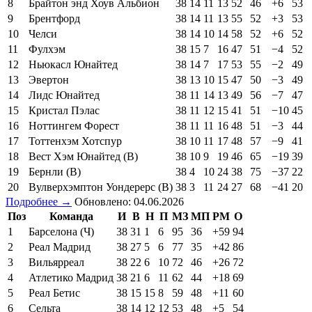
8
Брайтон энд Хоув Альбион
38
14
11
13
52
46
+6
53
9
Брентфорд
38
14
11
13
55
52
+3
53
10
Челси
38
14
10
14
58
52
+6
52
11
Фулхэм
38
15
7
16
47
51
−4
52
12
Ньюкасл Юнайтед
38
14
7
17
53
55
−2
49
13
Эвертон
38
13
10
15
47
50
−3
49
14
Лидс Юнайтед
38
11
14
13
49
56
−7
47
15
Кристал Пэлас
38
11
12
15
41
51
−10
45
16
Ноттингем Форест
38
11
11
16
48
51
−3
44
17
Тоттенхэм Хотспур
38
10
11
17
48
57
−9
41
18
Вест Хэм Юнайтед (В)
38
10
9
19
46
65
−19
39
19
Бернли (В)
38
4
10
24
38
75
−37
22
20
Вулверхэмптон Уондерерс (В)
38
3
11
24
27
68
−41
20
Подробнее →
Обновлено: 04.06.2026
Поз
Команда
И
В
Н
П
МЗ
МП
РМ
О
1
Барселона (Ч)
38
31
1
6
95
36
+59
94
2
Реал Мадрид
38
27
5
6
77
35
+42
86
3
Вильярреал
38
22
6
10
72
46
+26
72
4
Атлетико Мадрид
38
21
6
11
62
44
+18
69
5
Реал Бетис
38
15
15
8
59
48
+11
60
6
Сельта
38
14
12
12
53
48
+5
54