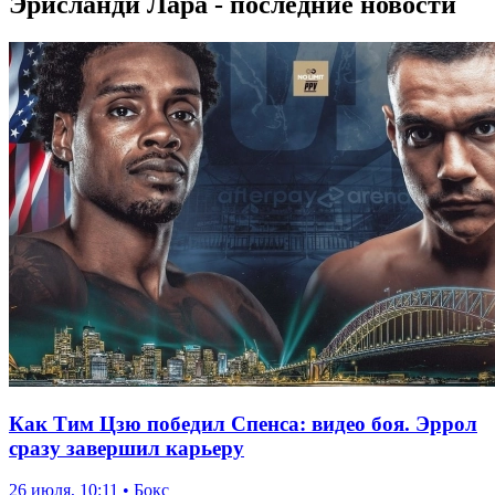
Эрисланди Лара - последние новости
Как Тим Цзю победил Спенса: видео боя. Эррол
сразу завершил карьеру
26 июля, 10:11 • Бокс