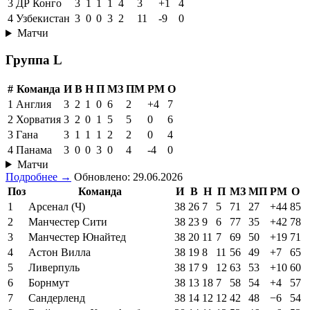
3
ДР Конго
3
1
1
1
4
3
+1
4
4
Узбекистан
3
0
0
3
2
11
-9
0
Матчи
Группа L
#
Команда
И
В
Н
П
МЗ
ПМ
РМ
О
1
Англия
3
2
1
0
6
2
+4
7
2
Хорватия
3
2
0
1
5
5
0
6
3
Гана
3
1
1
1
2
2
0
4
4
Панама
3
0
0
3
0
4
-4
0
Матчи
Подробнее →
Обновлено: 29.06.2026
Поз
Команда
И
В
Н
П
МЗ
МП
РМ
О
1
Арсенал (Ч)
38
26
7
5
71
27
+44
85
2
Манчестер Сити
38
23
9
6
77
35
+42
78
3
Манчестер Юнайтед
38
20
11
7
69
50
+19
71
4
Астон Вилла
38
19
8
11
56
49
+7
65
5
Ливерпуль
38
17
9
12
63
53
+10
60
6
Борнмут
38
13
18
7
58
54
+4
57
7
Сандерленд
38
14
12
12
42
48
−6
54