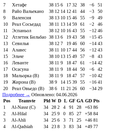
7
Хетафе
38
15
6
17
32
38
−6
51
8
Райо Вальекано
38
12
14
12
41
44
−3
50
9
Валенсия
38
13
10
15
46
55
−9
49
10
Реал Сосьедад
38
11
13
14
59
61
−2
46
11
Эспаньол
38
12
10
16
43
55
−12
46
12
Атлетик Бильбао
38
13
6
19
43
58
−15
45
13
Севилья
38
12
7
19
46
60
−14
43
14
Алавес
38
11
10
17
44
56
−12
43
15
Эльче
38
10
13
15
49
57
−8
43
16
Леванте
38
11
9
18
47
61
−14
42
17
Осасуна
38
11
9
18
44
50
−6
42
18
Мальорка (В)
38
11
9
18
47
57
−10
42
19
Жирона (В)
38
9
14
15
39
55
−16
41
20
Реал Овьедо (В)
38
6
11
21
26
60
−34
29
Подробнее →
Обновлено: 04.06.2026
Pos
Teamvte
Pld
W
D
L
GF
GA
GD
Pts
1
Al-Nassr (C)
34
28
2
4
91
28
+63
86
2
Al-Hilal
34
25
9
0
85
27
+58
84
3
Al-Ahli
34
25
6
3
71
25
+46
81
4
Al-Qadsiah
34
23
8
3
83
34
+49
77