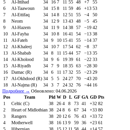
5
Al-Ittihad
34
16
7
11
55
48
+7
55
6
Al-Taawoun
34
15
8
11
59
46
+13
53
7
Al-Ettifaq
34
14
8
12
51
55
−4
50
8
Neom
34
12
9
13
43
48
−5
45
9
Al-Hazem
34
11
9
14
38
57
−19
42
10
Al-Fayha
34
10
8
16
41
54
−13
38
11
Al-Fateh
34
9
10
15
41
55
−14
37
12
Al-Khaleej
34
10
7
17
54
62
−8
37
13
Al-Shabab
34
8
11
15
44
57
−13
35
14
Al-Kholood
34
9
6
19
39
61
−22
33
15
Al-Riyadh
34
7
9
18
35
63
−28
30
16
Damac (R)
34
6
11
17
32
55
−23
29
17
Al-Okhdood (R)
34
5
5
24
27
70
−43
20
18
Al-Najma (R)
34
3
7
24
32
76
−44
16
Подробнее →
Обновлено: 04.06.2026
Pos
Team
Pld
W
D
L
GF
GA
GD
Pts
1
Celtic (C)
38
26
4
8
73
41
+32
82
2
Heart of Midlothian
38
24
8
6
67
34
+33
80
3
Rangers
38
20
12
6
76
43
+33
72
4
Motherwell
38
16
13
9
59
36
+23
61
5
Hibernian
38
15
12
11
58
44
+14
57