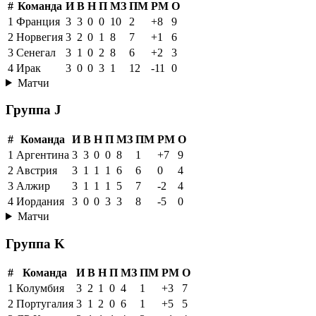
#
Команда
И
В
Н
П
МЗ
ПМ
РМ
О
1
Франция
3
3
0
0
10
2
+8
9
2
Норвегия
3
2
0
1
8
7
+1
6
3
Сенегал
3
1
0
2
8
6
+2
3
4
Ирак
3
0
0
3
1
12
-11
0
Матчи
Группа J
#
Команда
И
В
Н
П
МЗ
ПМ
РМ
О
1
Аргентина
3
3
0
0
8
1
+7
9
2
Австрия
3
1
1
1
6
6
0
4
3
Алжир
3
1
1
1
5
7
-2
4
4
Иордания
3
0
0
3
3
8
-5
0
Матчи
Группа K
#
Команда
И
В
Н
П
МЗ
ПМ
РМ
О
1
Колумбия
3
2
1
0
4
1
+3
7
2
Португалия
3
1
2
0
6
1
+5
5