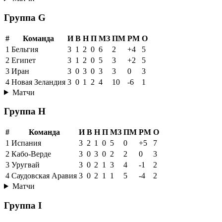
Группа G
#
Команда
И
В
Н
П
МЗ
ПМ
РМ
О
1
Бельгия
3
1
2
0
6
2
+4
5
2
Египет
3
1
2
0
5
3
+2
5
3
Иран
3
0
3
0
3
3
0
3
4
Новая Зеландия
3
0
1
2
4
10
-6
1
Матчи
Группа H
#
Команда
И
В
Н
П
МЗ
ПМ
РМ
О
1
Испания
3
2
1
0
5
0
+5
7
2
Кабо-Верде
3
0
3
0
2
2
0
3
3
Уругвай
3
0
2
1
3
4
-1
2
4
Саудовская Аравия
3
0
2
1
1
5
-4
2
Матчи
Группа I