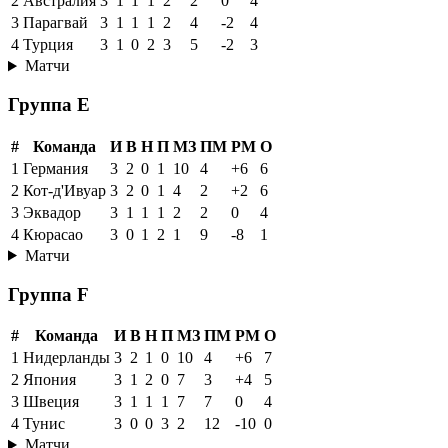
2
Австралия
3
1
1
1
2
2
0
4
3
Парагвай
3
1
1
1
2
4
-2
4
4
Турция
3
1
0
2
3
5
-2
3
Матчи
Группа E
#
Команда
И
В
Н
П
МЗ
ПМ
РМ
О
1
Германия
3
2
0
1
10
4
+6
6
2
Кот-д'Ивуар
3
2
0
1
4
2
+2
6
3
Эквадор
3
1
1
1
2
2
0
4
4
Кюрасао
3
0
1
2
1
9
-8
1
Матчи
Группа F
#
Команда
И
В
Н
П
МЗ
ПМ
РМ
О
1
Нидерланды
3
2
1
0
10
4
+6
7
2
Япония
3
1
2
0
7
3
+4
5
3
Швеция
3
1
1
1
7
7
0
4
4
Тунис
3
0
0
3
2
12
-10
0
Матчи