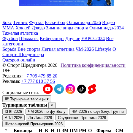
Бокс
Теннис
Футзал
Баскетбол
Олимпиада-2026
Видео
ММА
Хоккей
Дзюдо
Зимние виды спорта
Олимпиада-2024
Тяжелая атлетика
Футбол
Шахматы
Киберспорт
Другие
ЕВРО-2024
Все
категории
Борьба
Вне спорта
Легкая атлетика
ЧМ-2026
Lifestyle
О
Спорте Шредингера
Qazsport онлайн
© Cпорт Шредингера 2026
|
Политика конфиденциальности
18+
Редакция:
+7 705 479 65 20
Реклама:
+7 777 010 37 56
Социальные сети:
Турнирные таблицы
▾
Турнирные таблицы
×
КПЛ-2026
ЧМ-2026 по футболу
ЧМ-2026 по футболу. Группы
АПЛ-2026
Ла Лига-2026
Саудовская Про-лига-2026
Шотландский Премьершип-2026
#
Команда
И
В
Н
П
ЗМ
ПМ
РМ
О
Форма
СМ