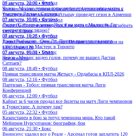
06 августа, 22:00 • Футбол
07 августа, 20:26 • ММА
Челси - Милан: прямая трансляция предсезонного матча с
Коллапс в казахстанском баскетболе: Астана обратилась к
участием Дастана Сатпаева
Токаеву на фоне закрытия, Атырау проведет сезон в Армении
07 августа, 15:00 • Футбол
07 августа, 20:16 • Баскетбол
Дастан Сатпаев в заявке Челси на матч с Миланом. Где
Старт Ла Лиги через неделю. Еще одна попытка Реала забрать
смотреть трансляцию?
титул у Флика
08 августа, 16:28 • Футбол
07 августа, 19:20 • Футбол
Елена Рыбакина - Энн Ли. Прямая трансляция матча
Дияр Нургожай - Бруно Лопес: Прямая трансляция боя на
казахстанки на Мастерс в Торонто
UFC Vegas 120
07 августа, 06:30 • Теннис
07 августа, 19:04 • ММА
Челси - Милан: видео голов, почему не вышел Дастан
еще новости
Сатпаев?
08 августа, 18:49 • Футбол
Прямая трансляция матча Жетысу - Ордабасы в КПЛ-2026
08 августа, 12:16 • Футбол
Партизан - Тобол: прямая трансляция матча Лиги
Конференций
06 августа, 12:00 • Футбол
Кайрат за 6 часов продал все билеты на матч Лиги чемпионов
в Туркестане. А почему там?
05 августа, 22:32 • Футбол
Казахстанец в бою за титул чемпиона мира. Кто такой
Мейирим Нурсултанов: биография, бои
06 августа, 21:30 • Бокс
Винисиус удалил все о Реале - Арсенал готов заплатить 120