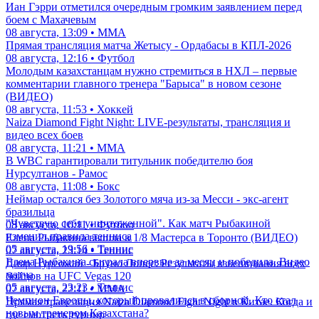
Иан Гэрри отметился очередным громким заявлением перед
боем с Махачевым
08 августа, 13:09 • ММА
Прямая трансляция матча Жетысу - Ордабасы в КПЛ-2026
08 августа, 12:16 • Футбол
Молодым казахстанцам нужно стремиться в НХЛ – первые
комментарии главного тренера "Барыса" в новом сезоне
(ВИДЕО)
08 августа, 11:53 • Хоккей
Naiza Diamond Fight Night: LIVE-результаты, трансляция и
видео всех боев
08 августа, 11:21 • ММА
В WBC гарантировали титульник победителю боя
Нурсултанов - Рамос
08 августа, 11:08 • Бокс
Неймар остался без Золотого мяча из-за Месси - экс-агент
бразильца
"Чувствую себя уничтоженной". Как матч Рыбакиной
08 августа, 10:11 • Футбол
изменил правила тенниса
Елена Рыбакина вышла в 1/8 Мастерса в Торонто (ВИДЕО)
05 августа, 19:56 • Теннис
07 августа, 23:14 • Теннис
Елена Рыбакина сыграла впервые за месяц и победила. Видео
Дияр Нургожай - Бруно Лопес: Результаты взвешивания всех
матча
бойцов на UFC Vegas 120
05 августа, 23:23 • Теннис
07 августа, 22:11 • ММА
Чемпион Европы, который провалился в сборной. Кто стал
Прямая трансляция Naiza Diamond Fight Night в Китае. Когда и
новым тренером Казахстана?
где смотреть турнир