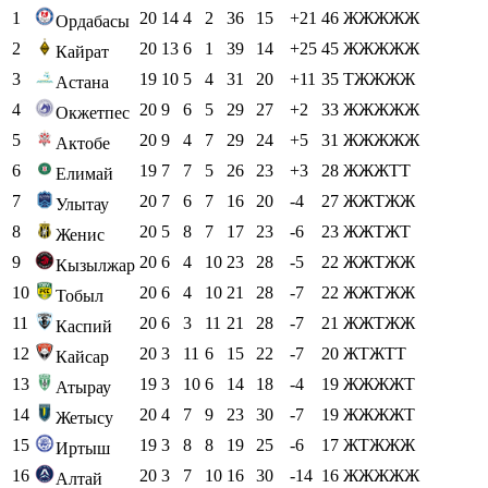
1
20
14
4
2
36
15
+21
46
ЖЖЖЖЖ
Ордабасы
2
20
13
6
1
39
14
+25
45
ЖЖЖЖЖ
Кайрат
3
19
10
5
4
31
20
+11
35
ТЖЖЖЖ
Астана
4
20
9
6
5
29
27
+2
33
ЖЖЖЖЖ
Окжетпес
5
20
9
4
7
29
24
+5
31
ЖЖЖЖЖ
Актобе
6
19
7
7
5
26
23
+3
28
ЖЖЖТТ
Елимай
7
20
7
6
7
16
20
-4
27
ЖЖТЖЖ
Улытау
8
20
5
8
7
17
23
-6
23
ЖЖТЖТ
Женис
9
20
6
4
10
23
28
-5
22
ЖЖТЖЖ
Кызылжар
10
20
6
4
10
21
28
-7
22
ЖЖТЖЖ
Тобыл
11
20
6
3
11
21
28
-7
21
ЖЖТЖЖ
Каспий
12
20
3
11
6
15
22
-7
20
ЖТЖТТ
Кайсар
13
19
3
10
6
14
18
-4
19
ЖЖЖЖТ
Атырау
14
20
4
7
9
23
30
-7
19
ЖЖЖЖТ
Жетысу
15
19
3
8
8
19
25
-6
17
ЖТЖЖЖ
Иртыш
16
20
3
7
10
16
30
-14
16
ЖЖЖЖЖ
Алтай