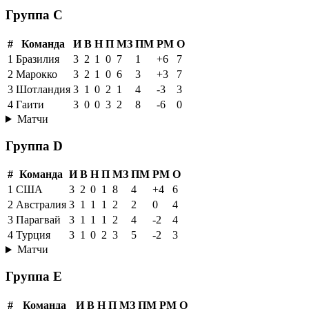
Группа C
#
Команда
И
В
Н
П
МЗ
ПМ
РМ
О
1
Бразилия
3
2
1
0
7
1
+6
7
2
Марокко
3
2
1
0
6
3
+3
7
3
Шотландия
3
1
0
2
1
4
-3
3
4
Гаити
3
0
0
3
2
8
-6
0
Матчи
Группа D
#
Команда
И
В
Н
П
МЗ
ПМ
РМ
О
1
США
3
2
0
1
8
4
+4
6
2
Австралия
3
1
1
1
2
2
0
4
3
Парагвай
3
1
1
1
2
4
-2
4
4
Турция
3
1
0
2
3
5
-2
3
Матчи
Группа E
#
Команда
И
В
Н
П
МЗ
ПМ
РМ
О