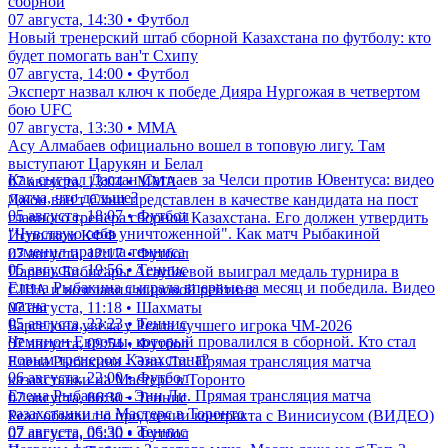
сборной
07 августа, 14:30 • Футбол
Новый тренерский штаб сборной Казахстана по футболу: кто
будет помогать ван'т Схипу
07 августа, 14:00 • Футбол
Эксперт назвал ключ к победе Дияра Нургожая в четвертом
бою UFC
07 августа, 13:30 • ММА
Асу Алмабаев официально вошел в топовую лигу. Там
выступают Царукян и Белал
Как сыграл Дастан Сатпаев за Челси против Ювентуса: видео
07 августа, 13:04 • ММА
матча, что дальше?
Джон ван'т Схип представлен в качестве кандидата на пост
05 августа, 18:07 • Футбол
главного тренера сборной Казахстана. Его должен утвердить
"Чувствую себя уничтоженной". Как матч Рыбакиной
Исполком КФФ
изменил правила тенниса
07 августа, 12:17 • Футбол
05 августа, 19:56 • Теннис
Парень Бибисары Асаубаевой выиграл медаль турнира в
Елена Рыбакина сыграла впервые за месяц и победила. Видео
США и возглавил мировой рейтинг
матча
07 августа, 11:18 • Шахматы
05 августа, 23:23 • Теннис
Барселона увела у Реала лучшего игрока ЧМ-2026
Чемпион Европы, который провалился в сборной. Кто стал
07 августа, 09:54 • Футбол
новым тренером Казахстана?
Елена Рыбакина - Энн Ли. Прямая трансляция матча
06 августа, 22:00 • Футбол
казахстанки на Мастерс в Торонто
Елена Рыбакина - Энн Ли. Прямая трансляция матча
07 августа, 06:30 • Теннис
казахстанки на Мастерс в Торонто
Реал объявил о продлении контракта с Винисиусом (ВИДЕО)
07 августа, 06:30 • Теннис
07 августа, 05:30 • Футбол