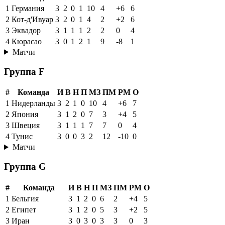
1
Германия
3
2
0
1
10
4
+6
6
2
Кот-д'Ивуар
3
2
0
1
4
2
+2
6
3
Эквадор
3
1
1
1
2
2
0
4
4
Кюрасао
3
0
1
2
1
9
-8
1
Матчи
Группа F
#
Команда
И
В
Н
П
МЗ
ПМ
РМ
О
1
Нидерланды
3
2
1
0
10
4
+6
7
2
Япония
3
1
2
0
7
3
+4
5
3
Швеция
3
1
1
1
7
7
0
4
4
Тунис
3
0
0
3
2
12
-10
0
Матчи
Группа G
#
Команда
И
В
Н
П
МЗ
ПМ
РМ
О
1
Бельгия
3
1
2
0
6
2
+4
5
2
Египет
3
1
2
0
5
3
+2
5
3
Иран
3
0
3
0
3
3
0
3