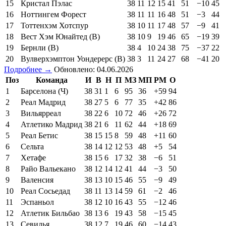
15
Кристал Пэлас
38
11
12
15
41
51
−10
45
16
Ноттингем Форест
38
11
11
16
48
51
−3
44
17
Тоттенхэм Хотспур
38
10
11
17
48
57
−9
41
18
Вест Хэм Юнайтед (В)
38
10
9
19
46
65
−19
39
19
Бернли (В)
38
4
10
24
38
75
−37
22
20
Вулверхэмптон Уондерерс (В)
38
3
11
24
27
68
−41
20
Подробнее →
Обновлено: 04.06.2026
Поз
Команда
И
В
Н
П
МЗ
МП
РМ
О
1
Барселона (Ч)
38
31
1
6
95
36
+59
94
2
Реал Мадрид
38
27
5
6
77
35
+42
86
3
Вильярреал
38
22
6
10
72
46
+26
72
4
Атлетико Мадрид
38
21
6
11
62
44
+18
69
5
Реал Бетис
38
15
15
8
59
48
+11
60
6
Сельта
38
14
12
12
53
48
+5
54
7
Хетафе
38
15
6
17
32
38
−6
51
8
Райо Вальекано
38
12
14
12
41
44
−3
50
9
Валенсия
38
13
10
15
46
55
−9
49
10
Реал Сосьедад
38
11
13
14
59
61
−2
46
11
Эспаньол
38
12
10
16
43
55
−12
46
12
Атлетик Бильбао
38
13
6
19
43
58
−15
45
13
Севилья
38
12
7
19
46
60
−14
43