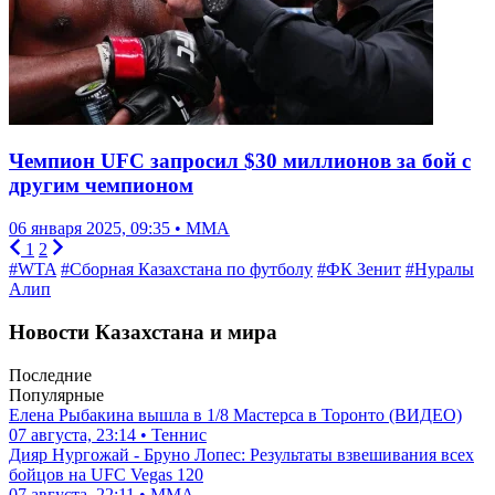
Чемпион UFC запросил $30 миллионов за бой с
другим чемпионом
06 января 2025, 09:35 • ММА
1
2
#WTA
#Сборная Казахстана по футболу
#ФК Зенит
#Нуралы
Алип
Новости Казахстана и мира
Последние
Популярные
Елена Рыбакина вышла в 1/8 Мастерса в Торонто (ВИДЕО)
07 августа, 23:14 • Теннис
Дияр Нургожай - Бруно Лопес: Результаты взвешивания всех
бойцов на UFC Vegas 120
07 августа, 22:11 • ММА