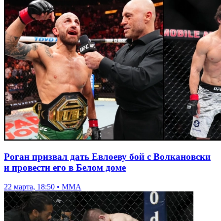
Роган призвал дать Евлоеву бой с Волкановски
и провести его в Белом доме
22 марта, 18:50 • ММА