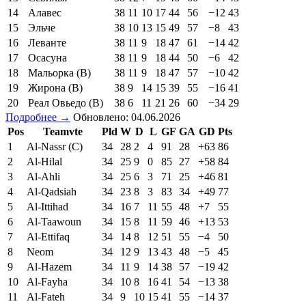
14
Алавес
38
11
10
17
44
56
−12
43
15
Эльче
38
10
13
15
49
57
−8
43
16
Леванте
38
11
9
18
47
61
−14
42
17
Осасуна
38
11
9
18
44
50
−6
42
18
Мальорка (В)
38
11
9
18
47
57
−10
42
19
Жирона (В)
38
9
14
15
39
55
−16
41
20
Реал Овьедо (В)
38
6
11
21
26
60
−34
29
Подробнее →
Обновлено: 04.06.2026
Pos
Teamvte
Pld
W
D
L
GF
GA
GD
Pts
1
Al-Nassr (C)
34
28
2
4
91
28
+63
86
2
Al-Hilal
34
25
9
0
85
27
+58
84
3
Al-Ahli
34
25
6
3
71
25
+46
81
4
Al-Qadsiah
34
23
8
3
83
34
+49
77
5
Al-Ittihad
34
16
7
11
55
48
+7
55
6
Al-Taawoun
34
15
8
11
59
46
+13
53
7
Al-Ettifaq
34
14
8
12
51
55
−4
50
8
Neom
34
12
9
13
43
48
−5
45
9
Al-Hazem
34
11
9
14
38
57
−19
42
10
Al-Fayha
34
10
8
16
41
54
−13
38
11
Al-Fateh
34
9
10
15
41
55
−14
37