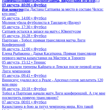
Названы фавориты Золотого мяча. Месси даже не в Топ-3
Партизан - Тобол: результат матча, видео голов и обзор
05 августа, 10:36 • Футбол
07 августа, 02:05 • Футбол
Все конкуренты Дастана Сатпаева за место в составе Челси:
еще новости
кто они?
05 августа, 14:00 • Футбол
Молния убила футболиста в Таиланде (Видео)
05 августа, 17:30 • Футбол
Сатпаев остался в запасе на матч с Ювентусом
05 августа, 16:28 • Футбол
Партизан - Тобол: прямая трансляция матча Лиги
Конференций
06 августа, 12:00 • Футбол
Елена Рыбакина - Дарья Касаткина. Прямая трансляция
первого матча казахстанки на Мастерс в Торонто
05 августа, 15:12 • Теннис
Что сказали тренеры Кайрата и Левски после первой игры
Лиги чемпионов
05 августа, 09:41 • Футбол
Винисиус удалил все о Реале - Арсенал готов заплатить 120
млн евро
06 августа, 10:18 • Футбол
Тобол и Партизан начали матч Лиги конференций. А где мне
посмотреть прямую трансляцию?
07 августа, 00:01 • Футбол
Казахстанец в бою за титул чемпиона мира. Кто такой