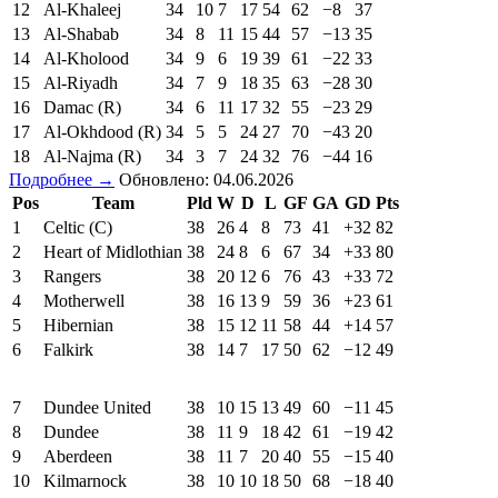
12
Al-Khaleej
34
10
7
17
54
62
−8
37
13
Al-Shabab
34
8
11
15
44
57
−13
35
14
Al-Kholood
34
9
6
19
39
61
−22
33
15
Al-Riyadh
34
7
9
18
35
63
−28
30
16
Damac (R)
34
6
11
17
32
55
−23
29
17
Al-Okhdood (R)
34
5
5
24
27
70
−43
20
18
Al-Najma (R)
34
3
7
24
32
76
−44
16
Подробнее →
Обновлено: 04.06.2026
Pos
Team
Pld
W
D
L
GF
GA
GD
Pts
1
Celtic (C)
38
26
4
8
73
41
+32
82
2
Heart of Midlothian
38
24
8
6
67
34
+33
80
3
Rangers
38
20
12
6
76
43
+33
72
4
Motherwell
38
16
13
9
59
36
+23
61
5
Hibernian
38
15
12
11
58
44
+14
57
6
Falkirk
38
14
7
17
50
62
−12
49
7
Dundee United
38
10
15
13
49
60
−11
45
8
Dundee
38
11
9
18
42
61
−19
42
9
Aberdeen
38
11
7
20
40
55
−15
40
10
Kilmarnock
38
10
10
18
50
68
−18
40