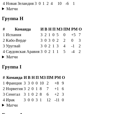
4
Новая Зеландия
3
0
1
2
4
10
-6
1
Матчи
Группа H
#
Команда
И
В
Н
П
МЗ
ПМ
РМ
О
1
Испания
3
2
1
0
5
0
+5
7
2
Кабо-Верде
3
0
3
0
2
2
0
3
3
Уругвай
3
0
2
1
3
4
-1
2
4
Саудовская Аравия
3
0
2
1
1
5
-4
2
Матчи
Группа I
#
Команда
И
В
Н
П
МЗ
ПМ
РМ
О
1
Франция
3
3
0
0
10
2
+8
9
2
Норвегия
3
2
0
1
8
7
+1
6
3
Сенегал
3
1
0
2
8
6
+2
3
4
Ирак
3
0
0
3
1
12
-11
0
Матчи