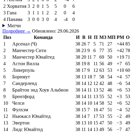
2
Хорватия
3
2
0
1
5
5
0
6
3
Гана
3
1
1
1
2
2
0
4
4
Панама
3
0
0
3
0
4
-4
0
Матчи
Подробнее →
Обновлено: 29.06.2026
Поз
Команда
И
В
Н
П
МЗ
МП
РМ
О
1
Арсенал (Ч)
38
26
7
5
71
27
+44
85
2
Манчестер Сити
38
23
9
6
77
35
+42
78
3
Манчестер Юнайтед
38
20
11
7
69
50
+19
71
4
Астон Вилла
38
19
8
11
56
49
+7
65
5
Ливерпуль
38
17
9
12
63
53
+10
60
6
Борнмут
38
13
18
7
58
54
+4
57
7
Сандерленд
38
14
12
12
42
48
−6
54
8
Брайтон энд Хоув Альбион
38
14
11
13
52
46
+6
53
9
Брентфорд
38
14
11
13
55
52
+3
53
10
Челси
38
14
10
14
58
52
+6
52
11
Фулхэм
38
15
7
16
47
51
−4
52
12
Ньюкасл Юнайтед
38
14
7
17
53
55
−2
49
13
Эвертон
38
13
10
15
47
50
−3
49
14
Лидс Юнайтед
38
11
14
13
49
56
−7
47