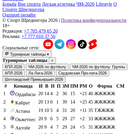
Борьба
Вне спорта
Легкая атлетика
ЧМ-2026
Lifestyle
О
Спорте Шредингера
Qazsport онлайн
© Cпорт Шредингера 2026
|
Политика конфиденциальности
18+
Редакция:
+7 705 479 65 20
Реклама:
+7 777 010 37 56
Социальные сети:
Турнирные таблицы
▾
Турнирные таблицы
×
КПЛ-2026
ЧМ-2026 по футболу
ЧМ-2026 по футболу. Группы
АПЛ-2026
Ла Лига-2026
Саудовская Про-лига-2026
Шотландский Премьершип-2026
#
Команда
И
В
Н
П
ЗМ
ПМ
РМ
О
Форма
СМ
1
20
14
4
2
36
15
+21
46
ЖЖЖЖЖ
Ордабасы
2
20
13
6
1
39
14
+25
45
ЖЖЖЖЖ
Кайрат
3
19
10
5
4
31
20
+11
35
ТЖЖЖЖ
Астана
4
20
9
6
5
29
27
+2
33
ЖЖЖЖЖ
Окжетпес
5
20
9
4
7
29
24
+5
31
ЖЖЖЖЖ
Актобе