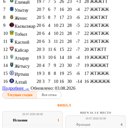
6
19
7
7
5
26
23
+3
28
ЖЖЖТТ
Елимай
7
20
7
6
7
16
20
-4
27
ЖЖТЖЖ
Улытау
8
20
5
8
7
17
23
-6
23
ЖЖТЖТ
Женис
9
20
6
4
10
23
28
-5
22
ЖЖТЖЖ
Кызылжар
10
20
6
4
10
21
28
-7
22
ЖЖТЖЖ
Тобыл
11
20
6
3
11
21
28
-7
21
ЖЖТЖЖ
Каспий
12
20
3
11
6
15
22
-7
20
ЖТЖТТ
Кайсар
13
19
3
10
6
14
18
-4
19
ЖЖЖЖТ
Атырау
14
20
4
7
9
23
30
-7
19
ЖЖЖЖТ
Жетысу
15
19
3
8
8
19
25
-6
17
ЖТЖЖЖ
Иртыш
16
20
3
7
10
16
30
-14
16
ЖЖЖЖЖ
Алтай
Подробнее →
Обновлено: 03.08.2026
Текущая стадия
Вся сетка
ФИНАЛ
МАТЧ ЗА 3-Е МЕСТО
20.07.2026 00:00
19.07.2026 02:00
Испания
1
Франция
4