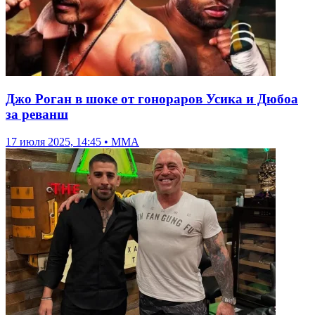
Джо Роган в шоке от гонораров Усика и Дюбоа
за реванш
17 июля 2025, 14:45 • ММА