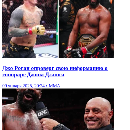
Джо Роган опроверг свою информацию о
гонораре Джона Джонса
09 января 2025, 20:24 • ММА