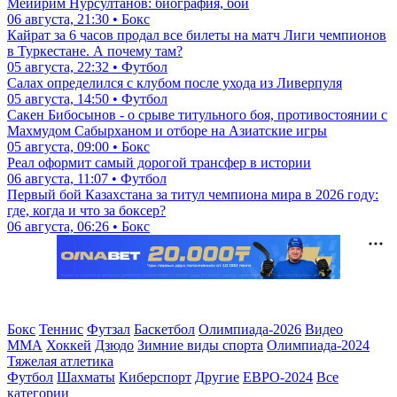
Мейирим Нурсултанов: биография, бои
06 августа, 21:30 • Бокс
Кайрат за 6 часов продал все билеты на матч Лиги чемпионов
в Туркестане. А почему там?
05 августа, 22:32 • Футбол
Салах определился с клубом после ухода из Ливерпуля
05 августа, 14:50 • Футбол
Сакен Бибосынов - о срыве титульного боя, противостоянии с
Махмудом Сабырханом и отборе на Азиатские игры
05 августа, 09:00 • Бокс
Реал оформит самый дорогой трансфер в истории
06 августа, 11:07 • Футбол
Первый бой Казахстана за титул чемпиона мира в 2026 году:
где, когда и что за боксер?
06 августа, 06:26 • Бокс
Бокс
Теннис
Футзал
Баскетбол
Олимпиада-2026
Видео
ММА
Хоккей
Дзюдо
Зимние виды спорта
Олимпиада-2024
Тяжелая атлетика
Футбол
Шахматы
Киберспорт
Другие
ЕВРО-2024
Все
категории