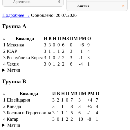
Аргентина
0
Англия
6
Подробнее →
Обновлено: 20.07.2026
Группа A
#
Команда
И
В
Н
П
МЗ
ПМ
РМ
О
1
Мексика
3
3
0
0
6
0
+6
9
2
ЮАР
3
1
1
1
2
3
-1
4
3
Республика Корея
3
1
0
2
2
3
-1
3
4
Чехия
3
0
1
2
2
6
-4
1
Матчи
Группа B
#
Команда
И
В
Н
П
МЗ
ПМ
РМ
О
1
Швейцария
3
2
1
0
7
3
+4
7
2
Канада
3
1
1
1
8
3
+5
4
3
Босния и Герцеговина
3
1
1
1
5
6
-1
4
4
Катар
3
0
1
2
2
10
-8
1
Матчи