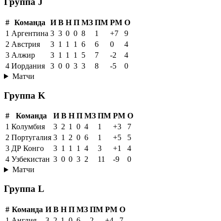
Группа J
#
Команда
И
В
Н
П
МЗ
ПМ
РМ
О
1
Аргентина
3
3
0
0
8
1
+7
9
2
Австрия
3
1
1
1
6
6
0
4
3
Алжир
3
1
1
1
5
7
-2
4
4
Иордания
3
0
0
3
3
8
-5
0
Матчи
Группа K
#
Команда
И
В
Н
П
МЗ
ПМ
РМ
О
1
Колумбия
3
2
1
0
4
1
+3
7
2
Португалия
3
1
2
0
6
1
+5
5
3
ДР Конго
3
1
1
1
4
3
+1
4
4
Узбекистан
3
0
0
3
2
11
-9
0
Матчи
Группа L
#
Команда
И
В
Н
П
МЗ
ПМ
РМ
О
1
Англия
3
2
1
0
6
2
+4
7