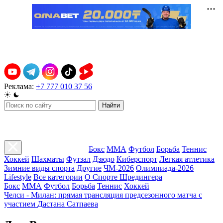
Реклама:
+7 777 010 37 56
Найти
Бокс
ММА
Футбол
Борьба
Теннис
Хоккей
Шахматы
Футзал
Дзюдо
Киберспорт
Легкая атлетика
Зимние виды спорта
Другие
ЧМ-2026
Олимпиада-2026
Lifestyle
Все категории
О Спорте Шредингера
Бокс
ММА
Футбол
Борьба
Теннис
Хоккей
Челси - Милан: прямая трансляция предсезонного матча с
участием Дастана Сатпаева