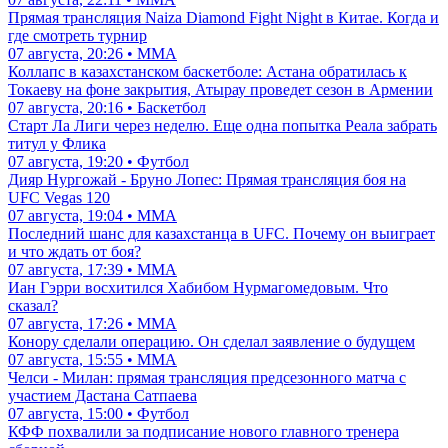
Прямая трансляция Naiza Diamond Fight Night в Китае. Когда и
где смотреть турнир
07 августа, 20:26 • ММА
Коллапс в казахстанском баскетболе: Астана обратилась к
Токаеву на фоне закрытия, Атырау проведет сезон в Армении
07 августа, 20:16 • Баскетбол
Старт Ла Лиги через неделю. Еще одна попытка Реала забрать
титул у Флика
07 августа, 19:20 • Футбол
Дияр Нургожай - Бруно Лопес: Прямая трансляция боя на
UFC Vegas 120
07 августа, 19:04 • ММА
Последний шанс для казахстанца в UFC. Почему он выиграет
и что ждать от боя?
07 августа, 17:39 • ММА
Иан Гэрри восхитился Хабибом Нурмагомедовым. Что
сказал?
07 августа, 17:26 • ММА
Конору сделали операцию. Он сделал заявление о будущем
07 августа, 15:55 • ММА
Челси - Милан: прямая трансляция предсезонного матча с
участием Дастана Сатпаева
07 августа, 15:00 • Футбол
КФФ похвалили за подписание нового главного тренера