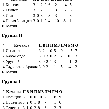
1
Бельгия
3
1
2
0
6
2
+4
5
2
Египет
3
1
2
0
5
3
+2
5
3
Иран
3
0
3
0
3
3
0
3
4
Новая Зеландия
3
0
1
2
4
10
-6
1
Матчи
Группа H
#
Команда
И
В
Н
П
МЗ
ПМ
РМ
О
1
Испания
3
2
1
0
5
0
+5
7
2
Кабо-Верде
3
0
3
0
2
2
0
3
3
Уругвай
3
0
2
1
3
4
-1
2
4
Саудовская Аравия
3
0
2
1
1
5
-4
2
Матчи
Группа I
#
Команда
И
В
Н
П
МЗ
ПМ
РМ
О
1
Франция
3
3
0
0
10
2
+8
9
2
Норвегия
3
2
0
1
8
7
+1
6
3
Сенегал
3
1
0
2
8
6
+2
3