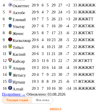
4
20
9
6
5
29
27
+2
33
ЖЖЖЖЖ
Окжетпес
5
20
9
4
7
29
24
+5
31
ЖЖЖЖЖ
Актобе
6
19
7
7
5
26
23
+3
28
ЖЖЖТТ
Елимай
7
20
7
6
7
16
20
-4
27
ЖЖТЖЖ
Улытау
8
20
5
8
7
17
23
-6
23
ЖЖТЖТ
Женис
9
20
6
4
10
23
28
-5
22
ЖЖТЖЖ
Кызылжар
10
20
6
4
10
21
28
-7
22
ЖЖТЖЖ
Тобыл
11
20
6
3
11
21
28
-7
21
ЖЖТЖЖ
Каспий
12
20
3
11
6
15
22
-7
20
ЖТЖТТ
Кайсар
13
19
3
10
6
14
18
-4
19
ЖЖЖЖТ
Атырау
14
20
4
7
9
23
30
-7
19
ЖЖЖЖТ
Жетысу
15
19
3
8
8
19
25
-6
17
ЖТЖЖЖ
Иртыш
16
20
3
7
10
16
30
-14
16
ЖЖЖЖЖ
Алтай
Подробнее →
Обновлено: 03.08.2026
Текущая стадия
Вся сетка
ФИНАЛ