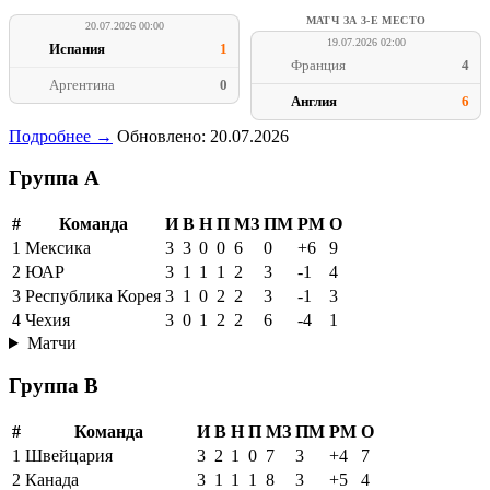
МАТЧ ЗА 3-Е МЕСТО
20.07.2026 00:00
19.07.2026 02:00
Испания
1
Франция
4
Аргентина
0
Англия
6
Подробнее →
Обновлено: 20.07.2026
Группа A
#
Команда
И
В
Н
П
МЗ
ПМ
РМ
О
1
Мексика
3
3
0
0
6
0
+6
9
2
ЮАР
3
1
1
1
2
3
-1
4
3
Республика Корея
3
1
0
2
2
3
-1
3
4
Чехия
3
0
1
2
2
6
-4
1
Матчи
Группа B
#
Команда
И
В
Н
П
МЗ
ПМ
РМ
О
1
Швейцария
3
2
1
0
7
3
+4
7
2
Канада
3
1
1
1
8
3
+5
4