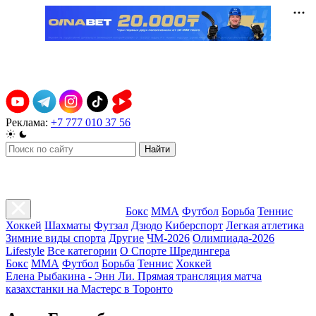
Реклама:
+7 777 010 37 56
Найти
Бокс
ММА
Футбол
Борьба
Теннис
Хоккей
Шахматы
Футзал
Дзюдо
Киберспорт
Легкая атлетика
Зимние виды спорта
Другие
ЧМ-2026
Олимпиада-2026
Lifestyle
Все категории
О Спорте Шредингера
Бокс
ММА
Футбол
Борьба
Теннис
Хоккей
Елена Рыбакина - Энн Ли. Прямая трансляция матча
казахстанки на Мастерс в Торонто