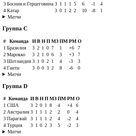
3
Босния и Герцеговина
3
1
1
1
5
6
-1
4
4
Катар
3
0
1
2
2
10
-8
1
Матчи
Группа C
#
Команда
И
В
Н
П
МЗ
ПМ
РМ
О
1
Бразилия
3
2
1
0
7
1
+6
7
2
Марокко
3
2
1
0
6
3
+3
7
3
Шотландия
3
1
0
2
1
4
-3
3
4
Гаити
3
0
0
3
2
8
-6
0
Матчи
Группа D
#
Команда
И
В
Н
П
МЗ
ПМ
РМ
О
1
США
3
2
0
1
8
4
+4
6
2
Австралия
3
1
1
1
2
2
0
4
3
Парагвай
3
1
1
1
2
4
-2
4
4
Турция
3
1
0
2
3
5
-2
3
Матчи