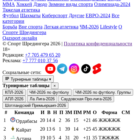
ММА
Хоккей
Дзюдо
Зимние виды спорта
Олимпиада-2024
Тяжелая атлетика
Футбол
Шахматы
Киберспорт
Другие
ЕВРО-2024
Все
категории
Борьба
Вне спорта
Легкая атлетика
ЧМ-2026
Lifestyle
О
Спорте Шредингера
Qazsport онлайн
© Cпорт Шредингера 2026
|
Политика конфиденциальности
18+
Редакция:
+7 705 479 65 20
Реклама:
+7 777 010 37 56
Социальные сети:
Турнирные таблицы
▾
Турнирные таблицы
×
КПЛ-2026
ЧМ-2026 по футболу
ЧМ-2026 по футболу. Группы
АПЛ-2026
Ла Лига-2026
Саудовская Про-лига-2026
Шотландский Премьершип-2026
#
Команда
И
В
Н
П
ЗМ
ПМ
РМ
О
Форма
СМ
1
20
14
4
2
36
15
+21
46
ЖЖЖЖЖ
Ордабасы
2
20
13
6
1
39
14
+25
45
ЖЖЖЖЖ
Кайрат
3
19
10
5
4
31
20
+11
35
ТЖЖЖЖ
Астана