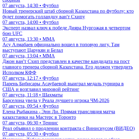
07 августа, 14:30 • Футбол
Новый тренерский штаб сборной Казахстана по футболу: кто
будет помогать голландцу ван'т Схипу
07 августа, 14:00 • Футбол
Эксперт назвал ключ к победе Дияра Нургожая в четвертом
бою UFC
07 августа, 13:30 • ММА
Асу Алмабаев официально вошел в топовую лигу. Там
выступают Царукян и Белал
07 августа, 13:04 • ММА
Джон ван'т Схип представлен в качестве кандидата на пост
главного тренера сборной Казахстана. Его должен утвердить
Исполком КФФ
07 августа, 12:17 • Футбол
Парень Бибисары Асаубаевой выиграл медаль турнира в
США и возглавил мировой рейтинг
07 августа, 11:18 • Шахматы
Барселона увела у Реала лучшего игрока ЧМ-2026
07 августа, 09:54 • Футбол
Елена Рыбакина - Энн Ли. Прямая трансляция матча
казахстанки на Мастерс в Торонто
07 августа, 06:30 • Теннис
Реал объявил о продлении контракта с Винисиусом (ВИДЕО)
07 августа, 05:30 • Футбол