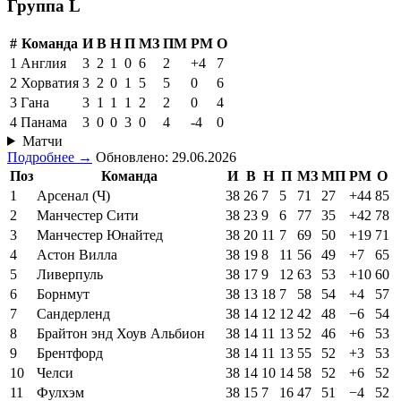
Группа L
#
Команда
И
В
Н
П
МЗ
ПМ
РМ
О
1
Англия
3
2
1
0
6
2
+4
7
2
Хорватия
3
2
0
1
5
5
0
6
3
Гана
3
1
1
1
2
2
0
4
4
Панама
3
0
0
3
0
4
-4
0
Матчи
Подробнее →
Обновлено: 29.06.2026
Поз
Команда
И
В
Н
П
МЗ
МП
РМ
О
1
Арсенал (Ч)
38
26
7
5
71
27
+44
85
2
Манчестер Сити
38
23
9
6
77
35
+42
78
3
Манчестер Юнайтед
38
20
11
7
69
50
+19
71
4
Астон Вилла
38
19
8
11
56
49
+7
65
5
Ливерпуль
38
17
9
12
63
53
+10
60
6
Борнмут
38
13
18
7
58
54
+4
57
7
Сандерленд
38
14
12
12
42
48
−6
54
8
Брайтон энд Хоув Альбион
38
14
11
13
52
46
+6
53
9
Брентфорд
38
14
11
13
55
52
+3
53
10
Челси
38
14
10
14
58
52
+6
52
11
Фулхэм
38
15
7
16
47
51
−4
52