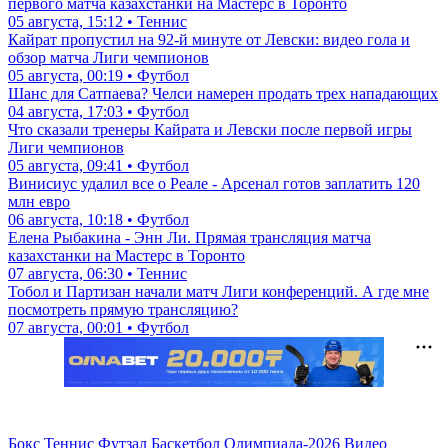
первого матча казахстанки на Мастерс в Торонто
05 августа, 15:12 • Теннис
Кайрат пропустил на 92-й минуте от Левски: видео гола и
обзор матча Лиги чемпионов
05 августа, 00:19 • Футбол
Шанс для Сатпаева? Челси намерен продать трех нападающих
04 августа, 17:03 • Футбол
Что сказали тренеры Кайрата и Левски после первой игры
Лиги чемпионов
05 августа, 09:41 • Футбол
Винисиус удалил все о Реале - Арсенал готов заплатить 120
млн евро
06 августа, 10:18 • Футбол
Елена Рыбакина - Энн Ли. Прямая трансляция матча
казахстанки на Мастерс в Торонто
07 августа, 06:30 • Теннис
Тобол и Партизан начали матч Лиги конференций. А где мне
посмотреть прямую трансляцию?
07 августа, 00:01 • Футбол
Бокс
Теннис
Футзал
Баскетбол
Олимпиада-2026
Видео