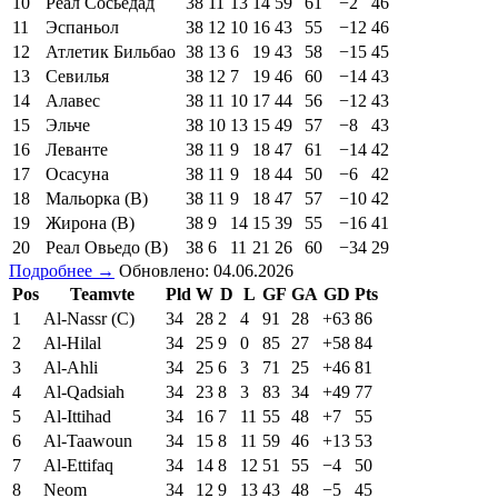
10
Реал Сосьедад
38
11
13
14
59
61
−2
46
11
Эспаньол
38
12
10
16
43
55
−12
46
12
Атлетик Бильбао
38
13
6
19
43
58
−15
45
13
Севилья
38
12
7
19
46
60
−14
43
14
Алавес
38
11
10
17
44
56
−12
43
15
Эльче
38
10
13
15
49
57
−8
43
16
Леванте
38
11
9
18
47
61
−14
42
17
Осасуна
38
11
9
18
44
50
−6
42
18
Мальорка (В)
38
11
9
18
47
57
−10
42
19
Жирона (В)
38
9
14
15
39
55
−16
41
20
Реал Овьедо (В)
38
6
11
21
26
60
−34
29
Подробнее →
Обновлено: 04.06.2026
Pos
Teamvte
Pld
W
D
L
GF
GA
GD
Pts
1
Al-Nassr (C)
34
28
2
4
91
28
+63
86
2
Al-Hilal
34
25
9
0
85
27
+58
84
3
Al-Ahli
34
25
6
3
71
25
+46
81
4
Al-Qadsiah
34
23
8
3
83
34
+49
77
5
Al-Ittihad
34
16
7
11
55
48
+7
55
6
Al-Taawoun
34
15
8
11
59
46
+13
53
7
Al-Ettifaq
34
14
8
12
51
55
−4
50
8
Neom
34
12
9
13
43
48
−5
45