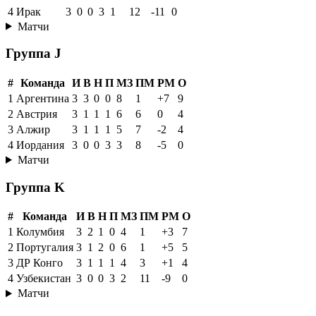
4
Ирак
3
0
0
3
1
12
-11
0
Матчи
Группа J
#
Команда
И
В
Н
П
МЗ
ПМ
РМ
О
1
Аргентина
3
3
0
0
8
1
+7
9
2
Австрия
3
1
1
1
6
6
0
4
3
Алжир
3
1
1
1
5
7
-2
4
4
Иордания
3
0
0
3
3
8
-5
0
Матчи
Группа K
#
Команда
И
В
Н
П
МЗ
ПМ
РМ
О
1
Колумбия
3
2
1
0
4
1
+3
7
2
Португалия
3
1
2
0
6
1
+5
5
3
ДР Конго
3
1
1
1
4
3
+1
4
4
Узбекистан
3
0
0
3
2
11
-9
0
Матчи