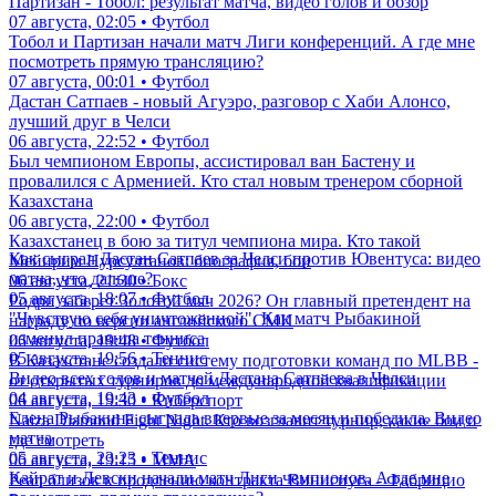
Партизан - Тобол: результат матча, видео голов и обзор
07 августа, 02:05 • Футбол
Тобол и Партизан начали матч Лиги конференций. А где мне
посмотреть прямую трансляцию?
07 августа, 00:01 • Футбол
Дастан Сатпаев - новый Агуэро, разговор с Хаби Алонсо,
лучший друг в Челси
06 августа, 22:52 • Футбол
Был чемпионом Европы, ассистировал ван Бастену и
провалился с Арменией. Кто стал новым тренером сборной
Казахстана
06 августа, 22:00 • Футбол
Казахстанец в бою за титул чемпиона мира. Кто такой
Как сыграл Дастан Сатпаев за Челси против Ювентуса: видео
Мейирим Нурсултанов: биография, бои
матча, что дальше?
06 августа, 21:30 • Бокс
05 августа, 18:07 • Футбол
Родри заберет Золотой мяч 2026? Он главный претендент на
"Чувствую себя уничтоженной". Как матч Рыбакиной
награду по версии английского СМИ
изменил правила тенниса
06 августа, 19:48 • Футбол
05 августа, 19:56 • Теннис
В Казахстане создали систему подготовки команд по MLBB -
Видео всех голов и матчей Дастана Сатпаева в Челси
от открытых турниров до международной квалификации
04 августа, 19:43 • Футбол
06 августа, 19:30 • Киберспорт
Елена Рыбакина сыграла впервые за месяц и победила. Видео
Naiza Diamond Fight Night. Кто возглавит турнир, какие бои и
матча
где смотреть
05 августа, 23:23 • Теннис
06 августа, 19:15 • ММА
Кайрат и Левски начали матч Лиги чемпионов. А где мне
Реал близок к продлению контракта Винисиуса - Фабрицио