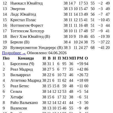
12
Ньюкасл Юнайтед
38
14
7
17
53
55
−2
49
13
Эвертон
38
13
10
15
47
50
−3
49
14
Лидс Юнайтед
38
11
14
13
49
56
−7
47
15
Кристал Пэлас
38
11
12
15
41
51
−10
45
16
Ноттингем Форест
38
11
11
16
48
51
−3
44
17
Тоттенхэм Хотспур
38
10
11
17
48
57
−9
41
18
Вест Хэм Юнайтед (В)
38
10
9
19
46
65
−19
39
19
Бернли (В)
38
4
10
24
38
75
−37
22
20
Вулверхэмптон Уондерерс (В)
38
3
11
24
27
68
−41
20
Подробнее →
Обновлено: 04.06.2026
Поз
Команда
И
В
Н
П
МЗ
МП
РМ
О
1
Барселона (Ч)
38
31
1
6
95
36
+59
94
2
Реал Мадрид
38
27
5
6
77
35
+42
86
3
Вильярреал
38
22
6
10
72
46
+26
72
4
Атлетико Мадрид
38
21
6
11
62
44
+18
69
5
Реал Бетис
38
15
15
8
59
48
+11
60
6
Сельта
38
14
12
12
53
48
+5
54
7
Хетафе
38
15
6
17
32
38
−6
51
8
Райо Вальекано
38
12
14
12
41
44
−3
50
9
Валенсия
38
13
10
15
46
55
−9
49