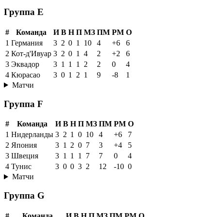
Группа E
#
Команда
И
В
Н
П
МЗ
ПМ
РМ
О
1
Германия
3
2
0
1
10
4
+6
6
2
Кот-д'Ивуар
3
2
0
1
4
2
+2
6
3
Эквадор
3
1
1
1
2
2
0
4
4
Кюрасао
3
0
1
2
1
9
-8
1
Матчи
Группа F
#
Команда
И
В
Н
П
МЗ
ПМ
РМ
О
1
Нидерланды
3
2
1
0
10
4
+6
7
2
Япония
3
1
2
0
7
3
+4
5
3
Швеция
3
1
1
1
7
7
0
4
4
Тунис
3
0
0
3
2
12
-10
0
Матчи
Группа G
#
Команда
И
В
Н
П
МЗ
ПМ
РМ
О