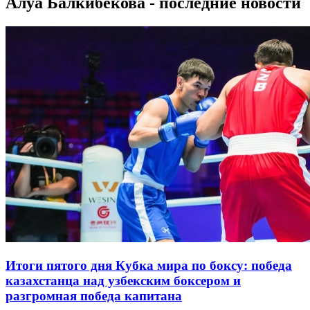
Алуа Балкибекова - последние новости
Итоги пятого дня Кубка мира по боксу: победа
казахстанца над узбекским боксером и
разгромная победа капитана