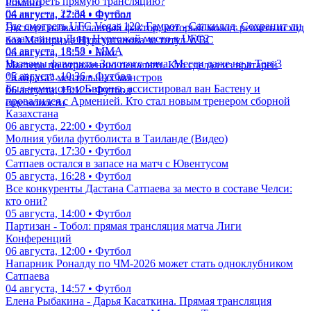
посмотреть прямую трансляцию?
Романо
04 августа, 22:34 • Футбол
06 августа, 17:08 • Футбол
Где смотреть UFC Vegas 120: Гамрот - Салкиллд. Сохранит ли
Эксперт назвал главный фактор, который может решить исход
казахстанец Дияр Нургожай место в UFC?
боя Мейирима Нурсултанова за титул WBC
04 августа, 18:58 • ММА
06 августа, 15:52 • Бокс
Названы фавориты Золотого мяча. Месси даже не в Топ-3
Мастера по отражению пенальти. Кто сделал из вратарей
05 августа, 10:36 • Футбол
"Кайрата" ментальных монстров
Был чемпионом Европы, ассистировал ван Бастену и
06 августа, 15:12 • Футбол
провалился с Арменией. Кто стал новым тренером сборной
еще новости
Казахстана
06 августа, 22:00 • Футбол
Молния убила футболиста в Таиланде (Видео)
05 августа, 17:30 • Футбол
Сатпаев остался в запасе на матч с Ювентусом
05 августа, 16:28 • Футбол
Все конкуренты Дастана Сатпаева за место в составе Челси:
кто они?
05 августа, 14:00 • Футбол
Партизан - Тобол: прямая трансляция матча Лиги
Конференций
06 августа, 12:00 • Футбол
Напарник Роналду по ЧМ-2026 может стать одноклубником
Сатпаева
04 августа, 14:57 • Футбол
Елена Рыбакина - Дарья Касаткина. Прямая трансляция