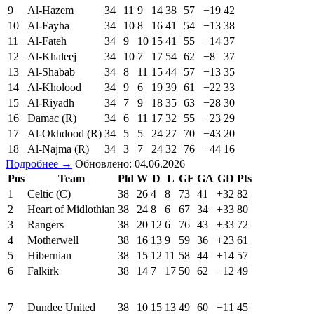
9
Al-Hazem
34
11
9
14
38
57
−19
42
10
Al-Fayha
34
10
8
16
41
54
−13
38
11
Al-Fateh
34
9
10
15
41
55
−14
37
12
Al-Khaleej
34
10
7
17
54
62
−8
37
13
Al-Shabab
34
8
11
15
44
57
−13
35
14
Al-Kholood
34
9
6
19
39
61
−22
33
15
Al-Riyadh
34
7
9
18
35
63
−28
30
16
Damac (R)
34
6
11
17
32
55
−23
29
17
Al-Okhdood (R)
34
5
5
24
27
70
−43
20
18
Al-Najma (R)
34
3
7
24
32
76
−44
16
Подробнее →
Обновлено: 04.06.2026
Pos
Team
Pld
W
D
L
GF
GA
GD
Pts
1
Celtic (C)
38
26
4
8
73
41
+32
82
2
Heart of Midlothian
38
24
8
6
67
34
+33
80
3
Rangers
38
20
12
6
76
43
+33
72
4
Motherwell
38
16
13
9
59
36
+23
61
5
Hibernian
38
15
12
11
58
44
+14
57
6
Falkirk
38
14
7
17
50
62
−12
49
7
Dundee United
38
10
15
13
49
60
−11
45