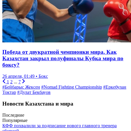
Победа от двукратной чемпионки мира. Как
Казахстан закрыл полуфиналы Кубка мира по
боксу?
26 апреля, 01:49 • Бокс
1
2
...
7
#Бейбарыс Жексен
#Nomad Fighting Championship
#Еркебулан
Токтар
#Дулат Бекбауов
Новости Казахстана и мира
Последние
Популярные
КФФ похвалили за подписание нового главного тренера
сборной